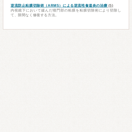
逆流防止粘膜切除術（ARMS）による逆流性食道炎の治療
(5)
内視鏡下において緩んだ噴門部の粘膜を粘膜切除術により切除し
て、隙間なく修復する方法。