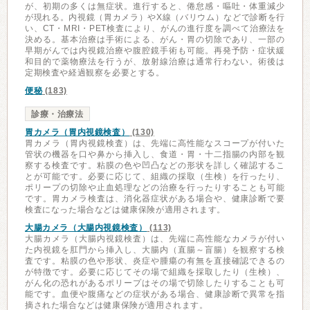
が、初期の多くは無症状。進行すると、倦怠感・嘔吐・体重減少
が現れる。内視鏡（胃カメラ）やX線（バリウム）などで診断を行
い、CT・MRI・PET検査により、がんの進行度を調べて治療法を
決める。基本治療は手術による、がん・胃の切除であり、一部の
早期がんでは内視鏡治療や腹腔鏡手術も可能。再発予防・症状緩
和目的で薬物療法を行うが、放射線治療は通常行わない。術後は
定期検査や経過観察を必要とする。
便秘
(183)
診療・治療法
胃カメラ（胃内視鏡検査）
(130)
胃カメラ（胃内視鏡検査）は、先端に高性能なスコープが付いた
管状の機器を口や鼻から挿入し、食道・胃・十二指腸の内部を観
察する検査です。粘膜の色や凹凸などの形状を詳しく確認するこ
とが可能です。必要に応じて、組織の採取（生検）を行ったり、
ポリープの切除や止血処理などの治療を行ったりすることも可能
です。胃カメラ検査は、消化器症状がある場合や、健康診断で要
検査になった場合などは健康保険が適用されます。
大腸カメラ（大腸内視鏡検査）
(113)
大腸カメラ（大腸内視鏡検査）は、先端に高性能なカメラが付い
た内視鏡を肛門から挿入し、大腸内（直腸～盲腸）を観察する検
査です。粘膜の色や形状、炎症や腫瘍の有無を直接確認できるの
が特徴です。必要に応じてその場で組織を採取したり（生検）、
がん化の恐れがあるポリープはその場で切除したりすることも可
能です。血便や腹痛などの症状がある場合、健康診断で異常を指
摘された場合などは健康保険が適用されます。