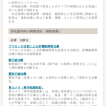
た症状のコントロール
・内視鏡治療：内視鏡で発見したポリープや初期のがんを先端に
付いた器具で切除する
・生活習慣の改善指導：便秘症、脂肪肝など生活習慣に関連する
疾患は、薬剤治療と併せて食事、運動、ストレス管理などを指導
する
消化器内科の関連項目（病院検索）
診療・治療法
プラセンタ注射による肝機能障害治療
プラセンタ注射による肝機能障害を改善する治療法。肝機能障害
治療の場合のみ保険適用。
陽子線治療
放射線の一種である粒子線（陽子線）を病巣に照射することによ
り悪性腫瘍を治療する。
重粒子線治療
重粒子線（炭素イオン線）を体外から病巣に対して照射する治療
法。
胃カメラ（胃内視鏡検査）
胃カメラ（胃内視鏡検査）は、先端に高性能なスコープが付いた
管状の機器を口や鼻から挿入し、食道・胃・十二指腸の内部を観
察する検査です。粘膜の色や凹凸などの形状を詳しく確認するこ
とが可能です。必要に応じて、組織の採取（生検）を行ったり、