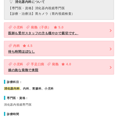
消化器内科について
【専門医・資格】
消化器内視鏡専門医
【診療・治療法】
胃カメラ（胃内視鏡検査）
小児科
発熱（子供）
5.0
医師も受付スタッフの方も穏やかで親切です。
内科
4.5
待ち時間ほぼなし
小児科
手足口病
発熱
4.0
娘の急な発熱で来院
診療科目：
消化器内科
、内科、胃腸科、小児科
専門医・資格：
消化器内視鏡専門医
診療時間