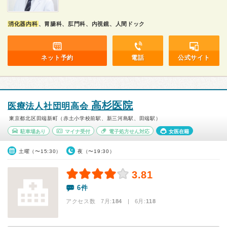
消化器内科
、胃腸科、肛門科、内視鏡、人間ドック
ネット予約
電話
公式サイト
高杉医院
医療法人社団明高会
東京都北区田端新町（赤土小学校前駅、新三河島駅、田端駅）
駐車場あり
マイナ受付
電子処方せん対応
女医在籍
土曜（〜15:30）
夜（〜19:30）
3.81
6件
アクセス数 7月:
184
| 6月:
118