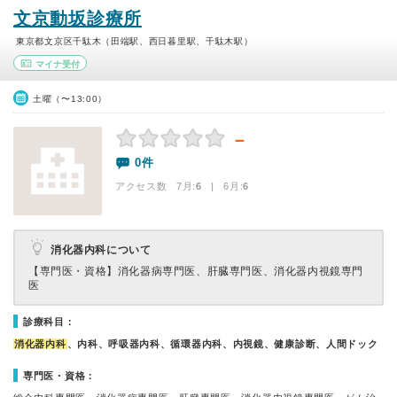
文京動坂診療所
東京都文京区千駄木（田端駅、西日暮里駅、千駄木駅）
マイナ受付
土曜（〜13:00）
－
0件
アクセス数 7月:
6
| 6月:
6
消化器内科について
【専門医・資格】
消化器病専門医、肝臓専門医、消化器内視鏡専門
医
診療科目：
消化器内科
、内科、呼吸器内科、循環器内科、内視鏡、健康診断、人間ドック
専門医・資格：