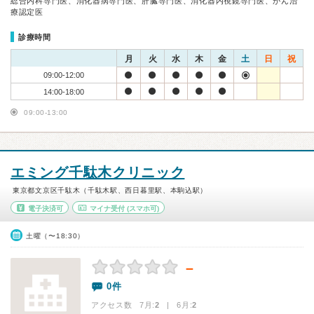
総合内科専門医、消化器病専門医、肝臓専門医、消化器内視鏡専門医、がん治
療認定医
診療時間
月
火
水
木
金
土
日
祝
09:00-12:00
14:00-18:00
09:00-13:00
エミング千駄木クリニック
東京都文京区千駄木（千駄木駅、西日暮里駅、本駒込駅）
電子決済可
マイナ受付
(スマホ可)
土曜（〜18:30）
－
0件
アクセス数 7月:
2
| 6月:
2