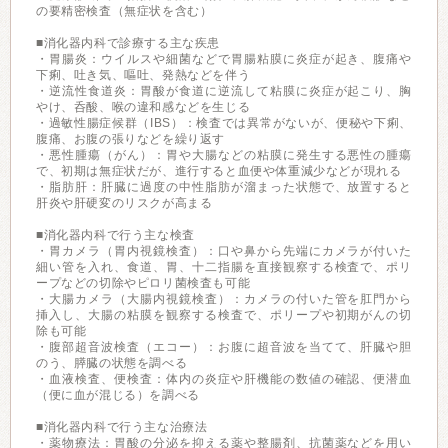
の要精密検査（無症状を含む）
■消化器内科で診療する主な疾患
・胃腸炎：ウイルスや細菌などで胃腸粘膜に炎症が起き、腹痛や
下痢、吐き気、嘔吐、発熱などを伴う
・逆流性食道炎：胃酸が食道に逆流して粘膜に炎症が起こり、胸
やけ、呑酸、喉の違和感などを生じる
・過敏性腸症候群（IBS）：検査では異常がないが、便秘や下痢、
腹痛、お腹の張りなどを繰り返す
・悪性腫瘍（がん）：胃や大腸などの粘膜に発生する悪性の腫瘍
で、初期は無症状だが、進行すると血便や体重減少などが現れる
・脂肪肝：肝臓に過度の中性脂肪が溜まった状態で、放置すると
肝炎や肝硬変のリスクが高まる
■消化器内科で行う主な検査
・胃カメラ（胃内視鏡検査）：口や鼻から先端にカメラが付いた
細い管を入れ、食道、胃、十二指腸を直接観察する検査で、ポリ
ープなどの切除やピロリ菌検査も可能
・大腸カメラ（大腸内視鏡検査）：カメラの付いた管を肛門から
挿入し、大腸の粘膜を観察する検査で、ポリープや初期がんの切
除も可能
・腹部超音波検査（エコー）：お腹に超音波を当てて、肝臓や胆
のう、膵臓の状態を調べる
・血液検査、便検査：体内の炎症や肝機能の数値の確認、便潜血
（便に血が混じる）を調べる
■消化器内科で行う主な治療法
・薬物療法：胃酸の分泌を抑える薬や整腸剤、抗菌薬などを用い