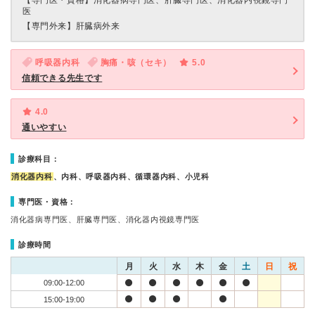
【専門医・資格】
消化器病専門医、肝臓専門医、消化器内視鏡専門
医
【専門外来】
肝臓病外来
呼吸器内科
胸痛・咳（セキ）
5.0
信頼できる先生です
4.0
通いやすい
診療科目：
消化器内科
、内科、呼吸器内科、循環器内科、小児科
専門医・資格：
消化器病専門医、肝臓専門医、消化器内視鏡専門医
診療時間
月
火
水
木
金
土
日
祝
09:00-12:00
15:00-19:00