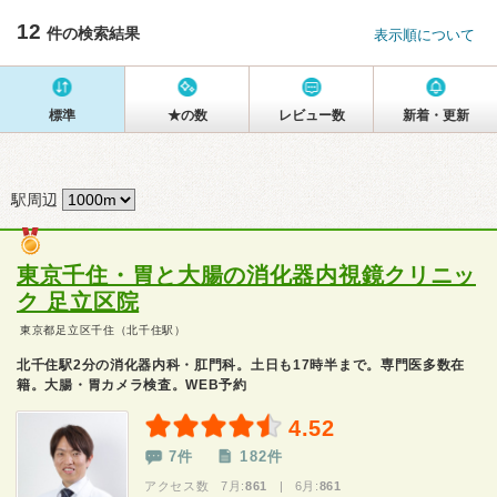
12
件の検索結果
表示順について
標準
★の数
レビュー数
新着・更新
駅周辺
東京千住・胃と大腸の消化器内視鏡クリニッ
ク 足立区院
東京都足立区千住（北千住駅）
北千住駅2分の消化器内科・肛門科。土日も17時半まで。専門医多数在
籍。大腸・胃カメラ検査。WEB予約
4.52
7件
182件
アクセス数 7月:
861
| 6月:
861