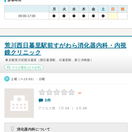
診療時間
月
火
水
木
金
土
日
祝
09:00-17:00
荒川西日暮里駅前すがわら消化器内科・内視
鏡クリニック
東京都荒川区西日暮里（西日暮里駅、日暮里駅、新三河島駅）
マイナ受付
(スマホ可)
土曜（〜15:00）・日曜
－
0件
アクセス数 7月:
14
| 6月:
34
消化器内科について