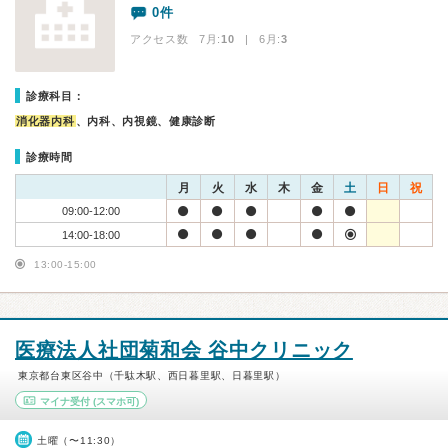
0件
アクセス数 7月:
10
| 6月:
3
診療科目：
消化器内科
、内科、内視鏡、健康診断
診療時間
月
火
水
木
金
土
日
祝
09:00-12:00
14:00-18:00
13:00-15:00
医療法人社団菊和会 谷中クリニック
東京都台東区谷中（千駄木駅、西日暮里駅、日暮里駅）
マイナ受付
(スマホ可)
土曜（〜11:30）