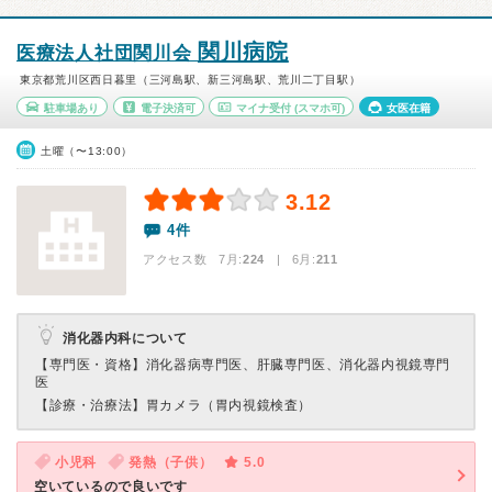
関川病院
医療法人社団関川会
東京都荒川区西日暮里（三河島駅、新三河島駅、荒川二丁目駅）
駐車場あり
電子決済可
マイナ受付
(スマホ可)
女医在籍
土曜（〜13:00）
3.12
4件
アクセス数 7月:
224
| 6月:
211
消化器内科について
【専門医・資格】
消化器病専門医、肝臓専門医、消化器内視鏡専門
医
【診療・治療法】
胃カメラ（胃内視鏡検査）
小児科
発熱（子供）
5.0
空いているので良いです