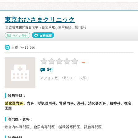
東京おひさまクリニック
東京都荒川区東日暮里（日暮里駅、三河島駅、鶯谷駅）
マイナ受付
女医在籍
土曜（〜17:00）
－
0件
アクセス数 7月:
11
| 6月:
9
診療科目：
消化器内科
、内科、呼吸器内科、腎臓内科、外科、消化器外科、精神科、在宅
医療
専門医・資格：
総合内科専門医、糖尿病専門医、循環器専門医、腎臓専門医