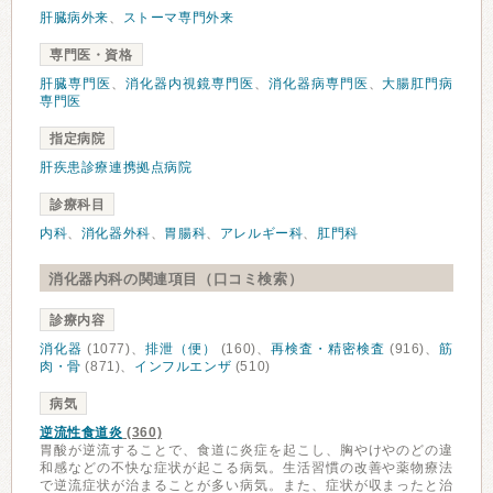
肝臓病外来
、
ストーマ専門外来
専門医・資格
肝臓専門医
、
消化器内視鏡専門医
、
消化器病専門医
、
大腸肛門病
専門医
指定病院
肝疾患診療連携拠点病院
診療科目
内科
、
消化器外科
、
胃腸科
、
アレルギー科
、
肛門科
消化器内科の関連項目（口コミ検索）
診療内容
消化器
(1077)、
排泄（便）
(160)、
再検査・精密検査
(916)、
筋
肉・骨
(871)、
インフルエンザ
(510)
病気
逆流性食道炎
(360)
胃酸が逆流することで、食道に炎症を起こし、胸やけやのどの違
和感などの不快な症状が起こる病気。生活習慣の改善や薬物療法
で逆流症状が治まることが多い病気。また、症状が収まったと治