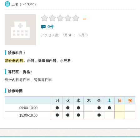
土曜（〜13:00）
－
0件
アクセス数 7月:
4
| 6月:
9
診療科目：
消化器内科
、内科、循環器内科、小児科
専門医・資格：
総合内科専門医、腎臓専門医
診療時間
月
火
水
木
金
土
日
祝
09:00-13:00
15:00-18:30