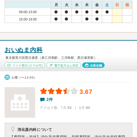
月
火
水
木
金
土
日
祝
09:00-13:00
15:00-19:00
おいぬま内科
東京都荒川区西日暮里（新三河島駅、三河島駅、西日暮里駅）
マイナ受付
(スマホ可)
電子処方せん対応
女医在籍
土曜（〜12:00）
3.67
2件
アクセス数 7月:
82
| 6月:
80
消化器内科について