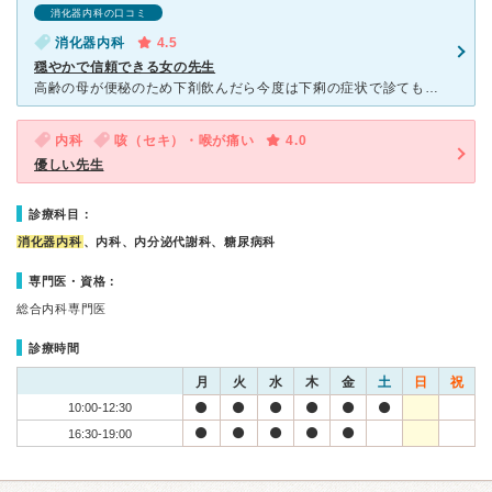
消化器内科の口コミ
消化器内科
4.5
穏やかで信頼できる女の先生
高齢の母が便秘のため下剤飲んだら今度は下痢の症状で診てもらいました。 住宅街にあるので駐車スペースは有りません。 入り口は段差なくまた外履きのまま入れます。 受付の方も診療の補助の方も女性ですが
内科
咳（セキ）・喉が痛い
4.0
優しい先生
診療科目：
消化器内科
、内科、内分泌代謝科、糖尿病科
専門医・資格：
総合内科専門医
診療時間
月
火
水
木
金
土
日
祝
10:00-12:30
16:30-19:00