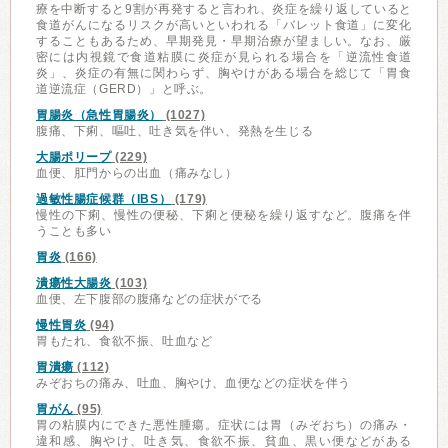
療を中断すると9割が再発すると言われ、炎症を繰り返していると
食道がんになるリスクが高いといわれる「バレット食道」に変化
することもあるため、早期発見・早期治療が望ましい。なお、厳
密には内視鏡で食道粘膜に炎症が見られる場合を「逆流性食道
炎」、炎症の有無に関わらず、胸やけがある場合を総じて「胃食
道逆流症（GERD）」と呼ぶ。
胃腸炎（急性胃腸炎）
(1027)
腹痛、下痢、嘔吐、吐き気を伴い、発熱を生じる
大腸ポリープ
(229)
血便、肛門からの出血（痛みなし）
過敏性腸症候群（IBS）
(179)
慢性の下痢、慢性の便秘、下痢と便秘を繰り返すなど。腹痛を伴
うことも多い
胃炎
(166)
潰瘍性大腸炎
(103)
血便、左下腹部の腹痛などの症状がでる
慢性胃炎
(94)
胃もたれ、食欲不振、吐血など
胃潰瘍
(112)
みぞおちの痛み、吐血、胸やけ、血便などの症状を伴う
胃がん
(95)
胃の粘膜内にできた悪性腫瘍。症状には胃（みぞおち）の痛み・
違和感、胸やけ、吐き気、食欲不振、貧血、黒い便などがある