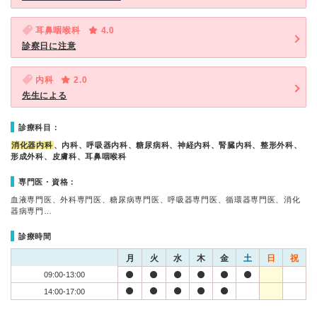
耳鼻咽喉科
4.0
診察日に注意
内科
2.0
先生による
診療科目：
消化器内科
、内科、呼吸器内科、糖尿病科、神経内科、腎臓内科、整形外科、
形成外科、皮膚科、耳鼻咽喉科
専門医・資格：
血液専門医、外科専門医、糖尿病専門医、呼吸器専門医、循環器専門医、消化
器病専門…
診療時間
月
火
水
木
金
土
日
祝
09:00-13:00
14:00-17:00