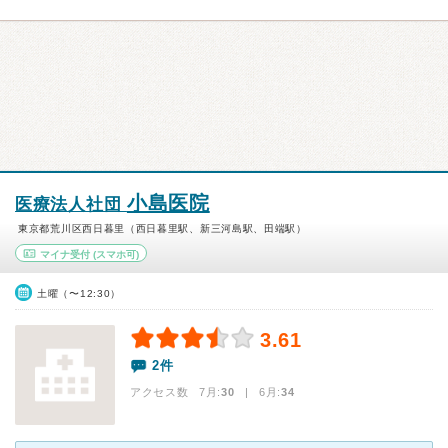
小島医院
医療法人社団
東京都荒川区西日暮里（西日暮里駅、新三河島駅、田端駅）
マイナ受付
(スマホ可)
土曜（〜12:30）
3.61
2件
アクセス数 7月:
30
| 6月:
34