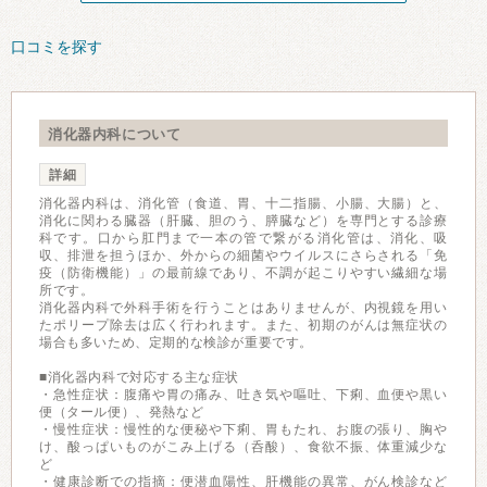
口コミを探す
消化器内科について
詳細
消化器内科は、消化管（食道、胃、十二指腸、小腸、大腸）と、
消化に関わる臓器（肝臓、胆のう、膵臓など）を専門とする診療
科です。口から肛門まで一本の管で繋がる消化管は、消化、吸
収、排泄を担うほか、外からの細菌やウイルスにさらされる「免
疫（防衛機能）」の最前線であり、不調が起こりやすい繊細な場
所です。
消化器内科で外科手術を行うことはありませんが、内視鏡を用い
たポリープ除去は広く行われます。また、初期のがんは無症状の
場合も多いため、定期的な検診が重要です。
■消化器内科で対応する主な症状
・急性症状：腹痛や胃の痛み、吐き気や嘔吐、下痢、血便や黒い
便（タール便）、発熱など
・慢性症状：慢性的な便秘や下痢、胃もたれ、お腹の張り、胸や
け、酸っぱいものがこみ上げる（呑酸）、食欲不振、体重減少な
ど
・健康診断での指摘：便潜血陽性、肝機能の異常、がん検診など