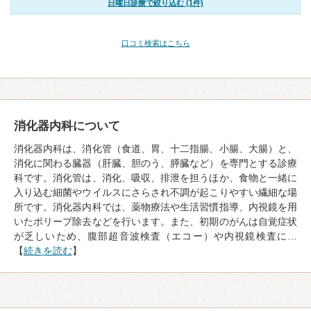
日曜日診療で絞り込む (1件)
口コミ検索はこちら
消化器内科について
消化器内科は、消化管（食道、胃、十二指腸、小腸、大腸）と、
消化に関わる臓器（肝臓、胆のう、膵臓など）を専門とする診療
科です。消化管は、消化、吸収、排泄を担うほか、食物と一緒に
入り込む細菌やウイルスにさらされ不調が起こりやすい繊細な場
所です。消化器内科では、薬物療法や生活習慣指導、内視鏡を用
いたポリープ除去などを行います。また、初期のがんは自覚症状
が乏しいため、腹部超音波検査（エコー）や内視鏡検査に…
【
続きを読む
】