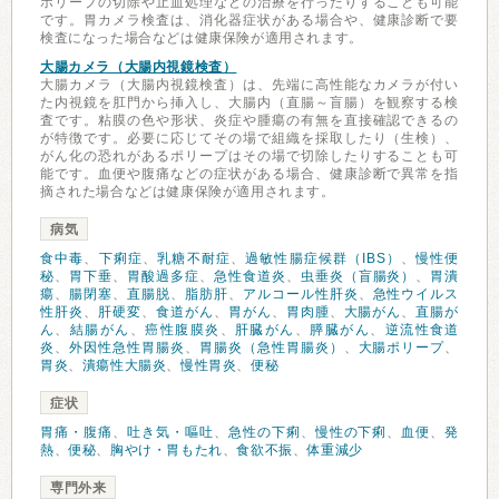
ポリープの切除や止血処理などの治療を行ったりすることも可能
です。胃カメラ検査は、消化器症状がある場合や、健康診断で要
検査になった場合などは健康保険が適用されます。
大腸カメラ（大腸内視鏡検査）
大腸カメラ（大腸内視鏡検査）は、先端に高性能なカメラが付い
た内視鏡を肛門から挿入し、大腸内（直腸～盲腸）を観察する検
査です。粘膜の色や形状、炎症や腫瘍の有無を直接確認できるの
が特徴です。必要に応じてその場で組織を採取したり（生検）、
がん化の恐れがあるポリープはその場で切除したりすることも可
能です。血便や腹痛などの症状がある場合、健康診断で異常を指
摘された場合などは健康保険が適用されます。
病気
食中毒
、
下痢症
、
乳糖不耐症
、
過敏性腸症候群（IBS）
、
慢性便
秘
、
胃下垂
、
胃酸過多症
、
急性食道炎
、
虫垂炎（盲腸炎）
、
胃潰
瘍
、
腸閉塞
、
直腸脱
、
脂肪肝
、
アルコール性肝炎
、
急性ウイルス
性肝炎
、
肝硬変
、
食道がん
、
胃がん
、
胃肉腫
、
大腸がん
、
直腸が
ん
、
結腸がん
、
癌性腹膜炎
、
肝臓がん
、
膵臓がん
、
逆流性食道
炎
、
外因性急性胃腸炎
、
胃腸炎（急性胃腸炎）
、
大腸ポリープ
、
胃炎
、
潰瘍性大腸炎
、
慢性胃炎
、
便秘
症状
胃痛・腹痛
、
吐き気・嘔吐
、
急性の下痢
、
慢性の下痢
、
血便
、
発
熱
、
便秘
、
胸やけ・胃もたれ
、
食欲不振
、
体重減少
専門外来