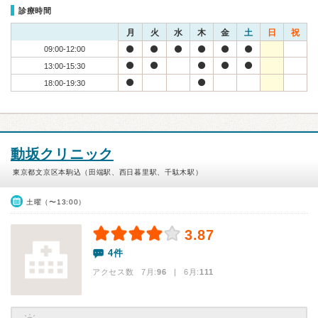
診療時間
月
火
水
木
金
土
日
祝
09:00-12:00
13:00-15:30
18:00-19:30
動坂クリニック
東京都文京区本駒込（田端駅、西日暮里駅、千駄木駅）
土曜（〜13:00）
3.87
4件
アクセス数 7月:
96
| 6月:
111