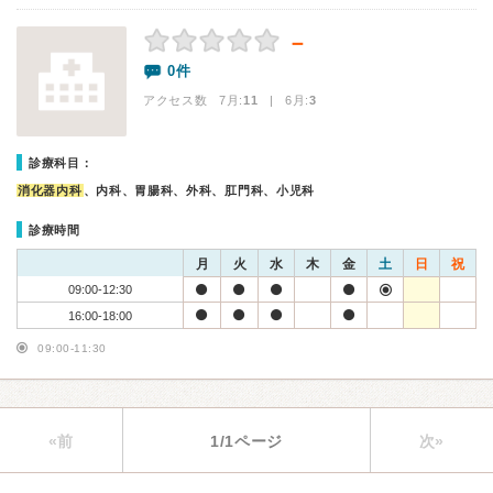
－
0件
アクセス数 7月:
11
| 6月:
3
診療科目：
消化器内科
、内科、胃腸科、外科、肛門科、小児科
診療時間
月
火
水
木
金
土
日
祝
09:00-12:30
16:00-18:00
09:00-11:30
«前
1/1ページ
次»