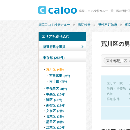
病院口コミ検索カルー - 荒川区の男性
病院口コミ検索カルー
病院検索
男性不妊治療
東
エリアを絞り込む
荒川区の
都道府県を選択
東京都
(256件)
東京都荒川区
荒川区
(4件)
西日暮里
(2件)
南千住
(2件)
エリア・駅
診療・治療法
千代田区
(8件)
名称
中央区
(15件)
詳細条件
港区
(23件)
新宿区
(11件)
文京区
(7件)
台東区
(3件)
墨田区
(9件)
江東区
(10件)