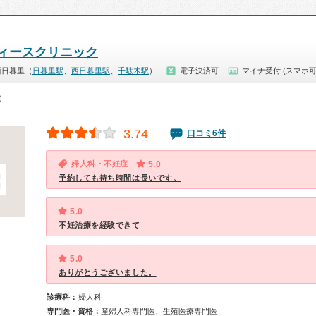
ィースクリニック
西日暮里（
日暮里駅
、
西日暮里駅
、
千駄木駅
）
電子決済可
マイナ受付 (スマホ可
0）
3.74
口コミ6件
婦人科・不妊症
5.0
予約しても待ち時間は長いです。
5.0
不妊治療を経験できて
5.0
ありがとうございました。
診療科：
婦人科
専門医・資格：
産婦人科専門医、生殖医療専門医