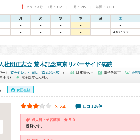
アクセス数 7月：
312
| 6月：
295
| 年間：
3,101
月
火
水
木
金
土
●
●
●
●
●
14:00-16:00
●
●
●
●
人社団正志会 荒木記念東京リバーサイド病院
南千住（
南千住駅
、
牛田駅（京成関屋駅）
）
駐車場あり
電子決済可
治療
マホ可)
電子処方せん対応
女医在籍
0）
3.24
口コミ26件
婦人科・子宮筋腫
5.0
親切です。