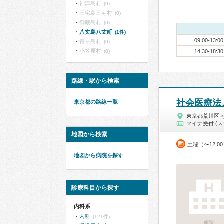
神津島村
(0)
三宅島三宅村
(0)
御蔵島村
(0)
八丈島八丈町
(1件)
09:00-13:00
青ヶ島村
(0)
小笠原村
(0)
14:30-18:30
路線・駅から検索
社会医療法
東京都の路線一覧
東京都荒川区
マイナ受付 (ス
地図から検索
土曜（〜12:0
地図から病院を探す
診療科目から探す
内科系
内科
(121件)
病院