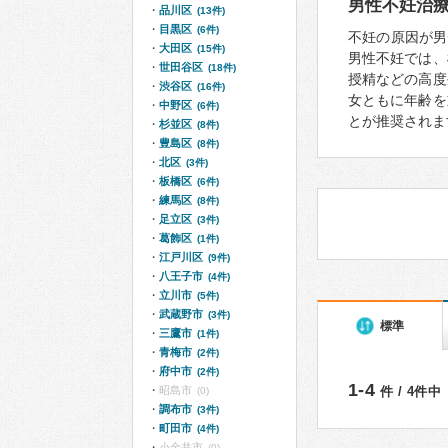
男性不妊治
品川区
(13件)
目黒区
(6件)
不妊の原因が男
大田区
(15件)
男性不妊では、
世田谷区
(18件)
授精などの高度
渋谷区
(16件)
女ともに年齢を
中野区
(6件)
とが推奨されま
杉並区
(8件)
豊島区
(8件)
北区
(3件)
板橋区
(6件)
練馬区
(8件)
足立区
(3件)
葛飾区
(1件)
江戸川区
(9件)
八王子市
(4件)
立川市
(5件)
武蔵野市
(3件)
標準
三鷹市
(1件)
青梅市
(2件)
府中市
(2件)
1-4
昭島市
件 / 4件中
(0)
調布市
(3件)
町田市
(4件)
小金井市
(0)