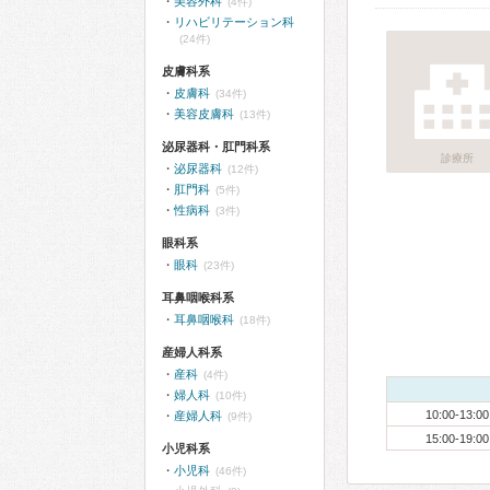
美容外科
(4件)
リハビリテーション科
(24件)
皮膚科系
皮膚科
(34件)
美容皮膚科
(13件)
泌尿器科・肛門科系
診療所
泌尿器科
(12件)
肛門科
(5件)
性病科
(3件)
眼科系
眼科
(23件)
耳鼻咽喉科系
耳鼻咽喉科
(18件)
産婦人科系
産科
(4件)
婦人科
(10件)
10:00-13:00
産婦人科
(9件)
15:00-19:00
小児科系
小児科
(46件)