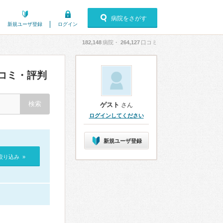
病院をさがす
新規ユーザ登録
ログイン
182,148
病院・
264,127
口コミ
コミ・評判
ゲスト
さん
ログインしてください
新規ユーザ登録
絞り込み »