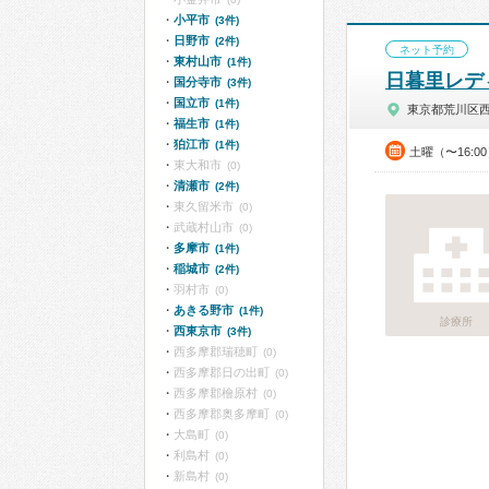
小平市
(3件)
日野市
(2件)
ネット予約
東村山市
(1件)
日暮里レデ
国分寺市
(3件)
国立市
(1件)
東京都荒川区
福生市
(1件)
狛江市
(1件)
土曜（〜16:0
東大和市
(0)
清瀬市
(2件)
東久留米市
(0)
武蔵村山市
(0)
多摩市
(1件)
稲城市
(2件)
羽村市
(0)
あきる野市
(1件)
診療所
西東京市
(3件)
西多摩郡瑞穂町
(0)
西多摩郡日の出町
(0)
西多摩郡檜原村
(0)
西多摩郡奥多摩町
(0)
大島町
(0)
利島村
(0)
新島村
(0)