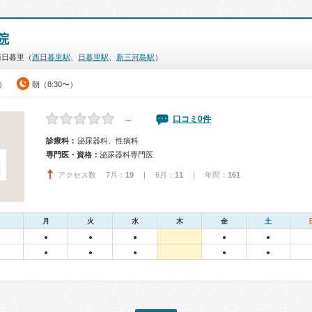
院
西日暮里（
西日暮里駅
、
日暮里駅
、
新三河島駅
）
0）
朝（8:30〜）
－
口コミ0件
診療科：
泌尿器科、性病科
専門医・資格：
泌尿器科専門医
アクセス数 7月：
19
| 6月：
11
| 年間：
161
月
火
水
木
金
土
●
●
●
●
●
●
●
●
●
●