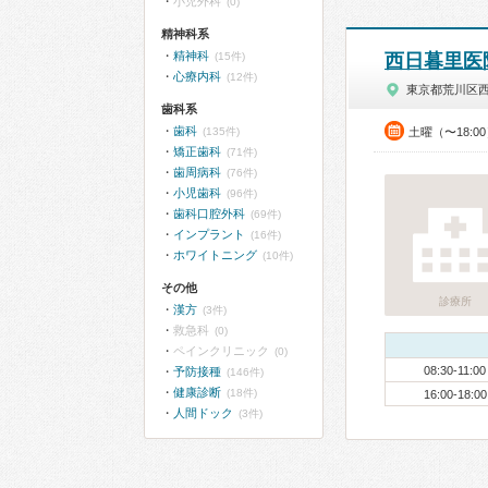
小児外科
(0)
精神科系
精神科
(15件)
西日暮里医
心療内科
(12件)
東京都荒川区
歯科系
歯科
(135件)
土曜（〜18:0
矯正歯科
(71件)
歯周病科
(76件)
小児歯科
(96件)
歯科口腔外科
(69件)
インプラント
(16件)
ホワイトニング
(10件)
その他
診療所
漢方
(3件)
救急科
(0)
ペインクリニック
(0)
08:30-11:00
予防接種
(146件)
健康診断
(18件)
16:00-18:00
人間ドック
(3件)