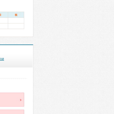
日
祝
実績