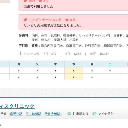
産科
5.0
出産で利用しました
リハビリテーション科
4.5
リハビリの入院でお世話になりました。
診療科：
内科、外科、乳腺科、整形外科、リハビリテーション科、皮膚科、
産科、婦人科、産婦人科、小児科
専門医・資格：
アクセス数 7月：
977
| 6月：
1,388
| 年間：
16,257
月
火
水
木
金
土
●
●
●
●
●
●
●
●
●
●
●
ィスクリニック
南千住（
南千住駅
、
三ノ輪橋駅
、
千住大橋駅
）
駐車場あり
マイナ受付
0）