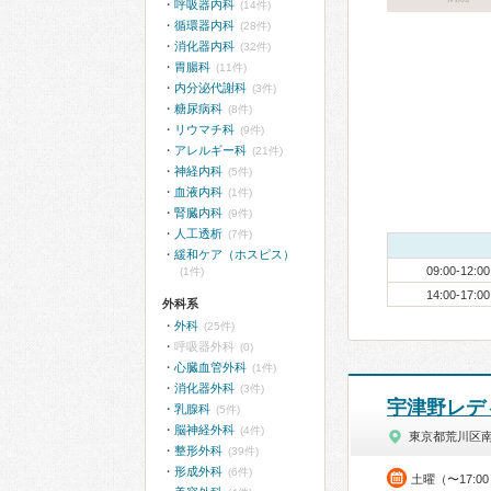
呼吸器内科
(14件)
循環器内科
(28件)
消化器内科
(32件)
胃腸科
(11件)
内分泌代謝科
(3件)
糖尿病科
(8件)
リウマチ科
(9件)
アレルギー科
(21件)
神経内科
(5件)
血液内科
(1件)
腎臓内科
(9件)
人工透析
(7件)
緩和ケア（ホスピス）
09:00-12:00
(1件)
14:00-17:00
外科系
外科
(25件)
呼吸器外科
(0)
心臓血管外科
(1件)
消化器外科
(3件)
宇津野レデ
乳腺科
(5件)
脳神経外科
(4件)
東京都荒川区
整形外科
(39件)
形成外科
(6件)
土曜（〜17:0