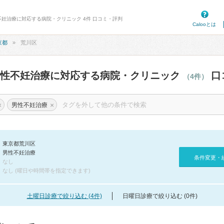
不妊治療に対応する病院・クリニック 4件 口コミ・評判
Calooとは
京都
荒川区
男性不妊治療に対応する病院・クリニック
口
（4件）
×
×
男性不妊治療
東京都荒川区
男性不妊治療
条件変更・
なし
なし (曜日や時間帯を指定できます)
土曜日診療で絞り込む (4件)
日曜日診療で絞り込む (0件)