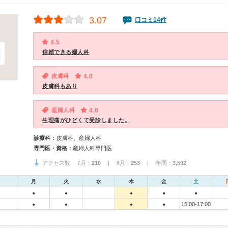
3.07
口コミ14件
4.5
信頼できる婦人科
皮膚科
4.0
皮膚科もあり
産婦人科
4.0
生理痛がひどくて受診しました。
診療科：
皮膚科、産婦人科
専門医・資格：
産婦人科専門医
アクセス数 7月：
210
| 6月：
253
| 年間：
3,592
月
火
水
木
金
土
●
●
●
●
●
15:00-17:00
●
●
●
●