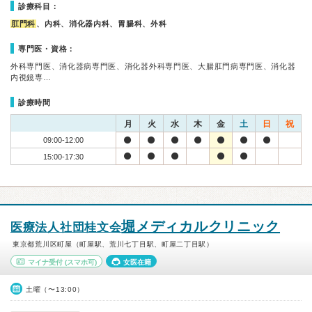
診療科目：
肛門科
、内科、消化器内科、胃腸科、外科
専門医・資格：
外科専門医、消化器病専門医、消化器外科専門医、大腸肛門病専門医、消化器
内視鏡専…
診療時間
月
火
水
木
金
土
日
祝
09:00-12:00
15:00-17:30
堀メディカルクリニック
医療法人社団桂文会
東京都荒川区町屋（町屋駅、荒川七丁目駅、町屋二丁目駅）
マイナ受付
(スマホ可)
女医在籍
土曜（〜13:00）