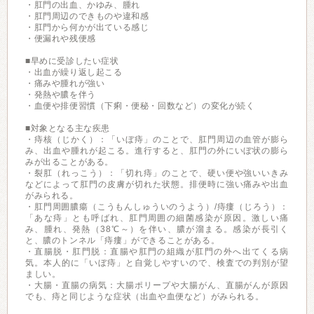
・肛門の出血、かゆみ、腫れ
・肛門周辺のできものや違和感
・肛門から何かが出ている感じ
・便漏れや残便感
■早めに受診したい症状
・出血が繰り返し起こる
・痛みや腫れが強い
・発熱や膿を伴う
・血便や排便習慣（下痢・便秘・回数など）の変化が続く
■対象となる主な疾患
・痔核（じかく）：「いぼ痔」のことで、肛門周辺の血管が膨ら
み、出血や腫れが起こる。進行すると、肛門の外にいぼ状の膨ら
みが出ることがある。
・裂肛（れっこう）：「切れ痔」のことで、硬い便や強いいきみ
などによって肛門の皮膚が切れた状態。排便時に強い痛みや出血
がみられる。
・肛門周囲膿瘍（こうもんしゅういのうよう）/痔瘻（じろう）：
「あな痔」とも呼ばれ、肛門周囲の細菌感染が原因。激しい痛
み、腫れ、発熱（38℃～）を伴い、膿が溜まる。感染が長引く
と、膿のトンネル「痔瘻」ができることがある。
・直腸脱・肛門脱：直腸や肛門の組織が肛門の外へ出てくる病
気。本人的に「いぼ痔」と自覚しやすいので、検査での判別が望
ましい。
・大腸・直腸の病気：大腸ポリープや大腸がん、直腸がんが原因
でも、痔と同じような症状（出血や血便など）がみられる。