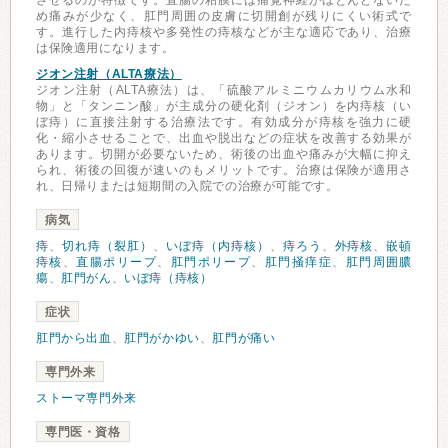
させるのが特徴です。直腸の粘膜には痛覚神経がほとんどないた
め痛みが少なく、肛門周囲の皮膚に切開創が残りにくい術式で
す。進行した内痔核や多発性の痔核などが主な適応であり、治療
は保険適用になります。
ジオン注射（ALTA療法）
ジオン注射（ALTA療法）は、「硫酸アルミニウムカリウム水和
物」と「タンニン酸」が主成分の硬化剤（ジオン）を内痔核（い
ぼ痔）に直接注射する治療法です。有効成分が痔核を強力に硬
化・縮小させることで、出血や脱出などの症状を改善する効果が
あります。切開が必要ないため、術後の出血や痛みが大幅に抑え
られ、術後の回復が速いのもメリットです。治療は保険が適用さ
れ、日帰りまたは短期間の入院での治療が可能です。
病気
痔
、
切れ痔（裂肛）
、
いぼ痔（内痔核）
、
痔ろう
、
外痔核
、
嵌頓
痔核
、
直腸ポリープ
、
肛門ポリープ
、
肛門掻痒症
、
肛門周囲膿
瘍
、
肛門がん
、
いぼ痔（痔核）
症状
肛門から出血
、
肛門がかゆい
、
肛門が痛い
専門外来
ストーマ専門外来
専門医・資格