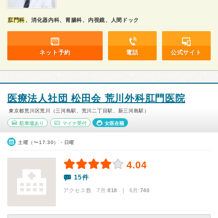
肛門科
、消化器内科、胃腸科、内視鏡、人間ドック
ネット予約
電話
公式サイト
医療法人社団 松田会 荒川外科肛門医院
東京都荒川区荒川（三河島駅、荒川二丁目駅、新三河島駅）
駐車場あり
マイナ受付
女医在籍
土曜（〜17:30）・日曜
4.04
15件
アクセス数 7月:
818
| 6月:
740