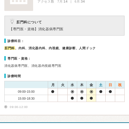
アクセス数 7月:
14
| 6月:
34
肛門科について
【専門医・資格】
消化器病専門医
診療科目：
肛門科
、内科、消化器内科、内視鏡、健康診断、人間ドック
専門医・資格：
消化器病専門医、消化器内視鏡専門医
診療時間
月
火
水
木
金
土
日
祝
09:00-15:00
15:00-18:30
09:00-12:00