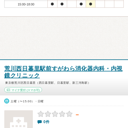
15:00-18:00
荒川西日暮里駅前すがわら消化器内科・内視
鏡クリニック
東京都荒川区西日暮里（西日暮里駅、日暮里駅、新三河島駅）
マイナ受付
(スマホ可)
土曜（〜15:00）・日曜
－
0件