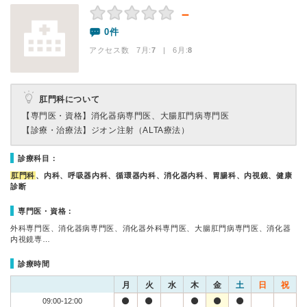
－
0件
アクセス数 7月:
7
| 6月:
8
肛門科について
【専門医・資格】
消化器病専門医、大腸肛門病専門医
【診療・治療法】
ジオン注射（ALTA療法）
診療科目：
肛門科
、内科、呼吸器内科、循環器内科、消化器内科、胃腸科、内視鏡、健康
診断
専門医・資格：
外科専門医、消化器病専門医、消化器外科専門医、大腸肛門病専門医、消化器
内視鏡専…
診療時間
月
火
水
木
金
土
日
祝
09:00-12:00