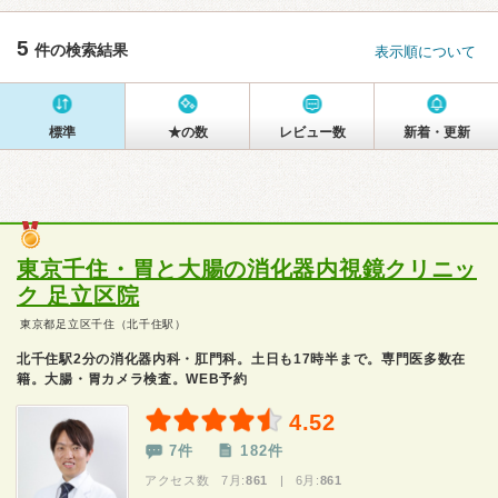
5
件の検索結果
表示順について
標準
★の数
レビュー数
新着・更新
東京千住・胃と大腸の消化器内視鏡クリニッ
ク 足立区院
東京都足立区千住（北千住駅）
北千住駅2分の消化器内科・肛門科。土日も17時半まで。専門医多数在
籍。大腸・胃カメラ検査。WEB予約
4.52
7件
182件
アクセス数 7月:
861
| 6月:
861