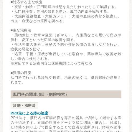
■対応する主な検査
・視診・触診：肛門周辺の状態を見たり触ったりして確認する。
・肛門鏡検査：専用の器具を使い、肛門の内部を観察する。
・大腸内視鏡検査（大腸カメラ）：大腸や直腸の内部を観察し、
出血・血便などの原因を調べる。
■主な治療法
・薬物療法：軟膏や坐薬（ざやく）、内服薬などを用いて痛みや
腫れ、炎症といった症状の改善を図る。
・生活習慣の改善：便秘の予防や排便習慣の見直しなどを行い、
症状の悪化を防ぐ。
・処置・手術：症状が進行している場合や、薬物療法で改善が難
しい場合に検討される。
※対応できる治療内容は医療機関によって異なる
■費用の目安
肛門科で行われる診察や検査、治療の多くは、健康保険が適用さ
れます。
肛門科の関連項目（病院検索）
診療・治療法
PPH法による痔の治療
PPH法は、肛門内の直腸粘膜を専用の器具で切除して縫合する痔
の手術法です。直腸の粘膜をドーナツ状に切除・縫合し、脱出し
た痔核を釣り上げて固定することで血流が遮断され、痔核を縮小