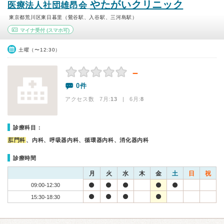
やたがいクリニック
医療法人社団雄昂会
東京都荒川区東日暮里（鶯谷駅、入谷駅、三河島駅）
マイナ受付
(スマホ可)
土曜（〜12:30）
－
0件
アクセス数 7月:
13
| 6月:
8
診療科目：
肛門科
、内科、呼吸器内科、循環器内科、消化器内科
診療時間
月
火
水
木
金
土
日
祝
09:00-12:30
15:30-18:30