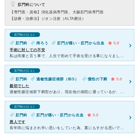
肛門科について
【専門医・資格】
消化器病専門医、大腸肛門病専門医
【診療・治療法】
ジオン注射（ALTA療法）
肛門科の口コミ
肛門科
痔ろう
肛門が痛い・肛門から出血
5.0
手術に対しての不安
私は痔瘻と言う事で、人生で初めて手術を受ける事になりました。この病気は男性に多いらしく、中には自然に治る方も居るらしいですが、私は治らなかった為手術を希望し、2023年11月8日に手術をしました。
肛門科の口コミ
肛門科
過敏性腸症候群（IBS）
慢性の下痢
5.0
親切でした
過敏性腸症候群下痢型があり、現在他の病院に通っているが、肛門科からのアプローチで何か出来ないかと考え、かかりつけ医からの紹介で行ってきました。女性のベテランの先生で、対応もしっかりしていました。特に良
肛門科の口コミ
肛門科
肛門が痛い・肛門から出血
5.0
恩人です
長年痔に悩まされ辛い思いをしていた為、藁にもすがる思いでこちらの病院で手術を受けました。以後、再発もなく、今までの苦しみが嘘だったかのように快適な日々を過ごしております。これまでほかの肛門科も受診しま