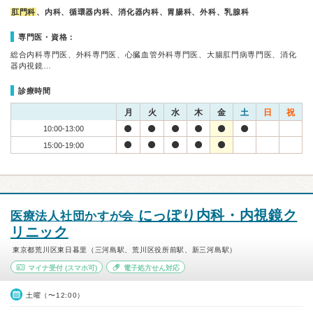
肛門科
、内科、循環器内科、消化器内科、胃腸科、外科、乳腺科
専門医・資格：
総合内科専門医、外科専門医、心臓血管外科専門医、大腸肛門病専門医、消化
器内視鏡…
診療時間
月
火
水
木
金
土
日
祝
10:00-13:00
15:00-19:00
にっぽり内科・内視鏡ク
医療法人社団かすが会
リニック
東京都荒川区東日暮里（三河島駅、荒川区役所前駅、新三河島駅）
マイナ受付
(スマホ可)
電子処方せん対応
土曜（〜12:00）