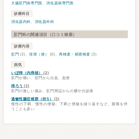
大腸肛門病専門医
、
消化器病専門医
診療科目
消化器内科
、
消化器外科
肛門科の関連項目（口コミ検索）
診療内容
肛門
(3)、
排泄（便）
(0)、
再検査・精密検査
(3)
病気
いぼ痔（内痔核）
(2)
肛門が痛い、肛門から出血、血便
痔ろう
(3)
肛門の激しい痛み、肛門周辺からの膿や分泌液
過敏性腸症候群（IBS）
(3)
慢性の下痢、慢性の便秘、下痢と便秘を繰り返すなど。腹痛を伴
うことも多い