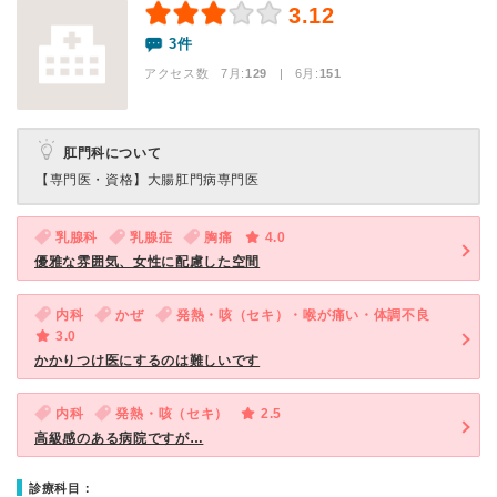
3.12
3件
アクセス数 7月:
129
| 6月:
151
肛門科について
【専門医・資格】
大腸肛門病専門医
乳腺科
乳腺症
胸痛
4.0
優雅な雰囲気、女性に配慮した空間
内科
かぜ
発熱・咳（セキ）・喉が痛い・体調不良
3.0
かかりつけ医にするのは難しいです
内科
発熱・咳（セキ）
2.5
高級感のある病院ですが…
診療科目：