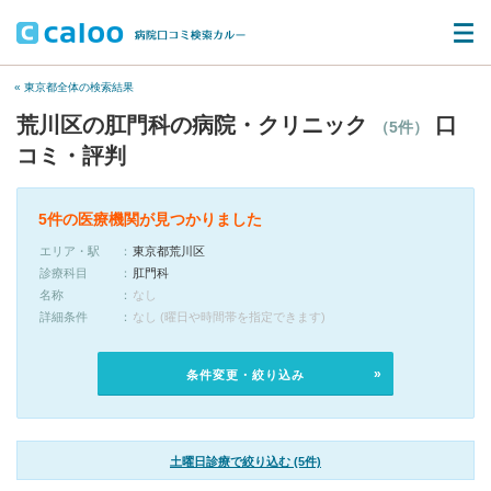
« 東京都全体の検索結果
荒川区の肛門科の病院・クリニック
口
（5件）
コミ・評判
5件の医療機関が見つかりました
エリア・駅
東京都荒川区
診療科目
肛門科
名称
なし
詳細条件
なし (曜日や時間帯を指定できます)
条件変更・絞り込み
土曜日診療で絞り込む (5件)