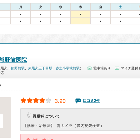
月
火
水
木
金
土
●
●
●
●
●
●
●
●
●
●
●
熊野前医院
東尾久（
熊野前駅
、
東尾久三丁目駅
、
赤土小学校前駅
）
駐車場あり
マイナ受付 
対応
0）
3.90
口コミ2件
胃腸科について
【診療・治療法】
胃カメラ（胃内視鏡検査）