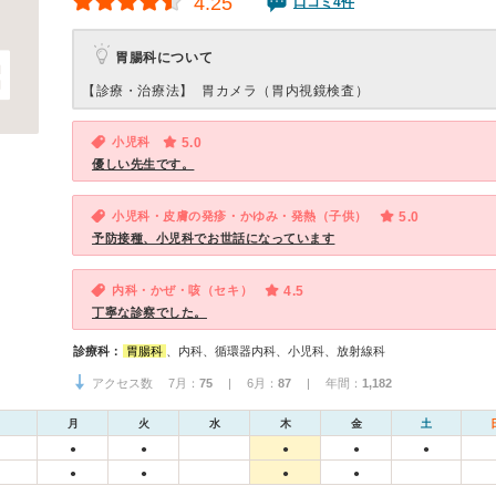
4.25
口コミ4件
胃腸科について
【診療・治療法】
胃カメラ（胃内視鏡検査）
小児科
5.0
優しい先生です。
小児科・皮膚の発疹・かゆみ・発熱（子供）
5.0
予防接種、小児科でお世話になっています
内科・かぜ・咳（セキ）
4.5
丁寧な診察でした。
診療科：
胃腸科
、内科、循環器内科、小児科、放射線科
アクセス数 7月：
75
| 6月：
87
| 年間：
1,182
月
火
水
木
金
土
●
●
●
●
●
●
●
●
●