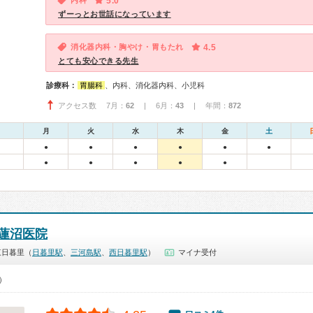
内科
5.0
ずーっとお世話になっています
消化器内科・胸やけ・胃もたれ
4.5
とても安心できる先生
診療科：
胃腸科
、内科、消化器内科、小児科
アクセス数 7月：
62
| 6月：
43
| 年間：
872
月
火
水
木
金
土
●
●
●
●
●
●
●
●
●
●
●
蓮沼医院
東日暮里（
日暮里駅
、
三河島駅
、
西日暮里駅
）
マイナ受付
0）