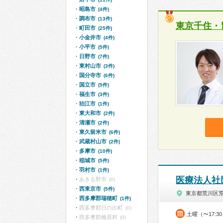
昭島市
(4件)
調布市
(13件)
東京千住・
町田市
(25件)
小金井市
(4件)
小平市
(5件)
日野市
(7件)
東村山市
(3件)
国分寺市
(6件)
国立市
(5件)
福生市
(3件)
狛江市
(1件)
東大和市
(2件)
清瀬市
(2件)
東久留米市
(6件)
武蔵村山市
(2件)
多摩市
(10件)
稲城市
(5件)
羽村市
(1件)
医療法人社
あきる野市
(0)
西東京市
(5件)
東京都荒川区
西多摩郡瑞穂町
(1件)
西多摩郡日の出町
(0)
土曜（〜17:3
西多摩郡檜原村
(0)