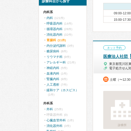
診療科目から探す
内科系
09:00-12:00
内科
(121件)
15:00-17:30
呼吸器内科
(14件)
循環器内科
(28件)
消化器内科
(32件)
胃腸科
(11件)
内分泌代謝科
(3件)
ネット予約
糖尿病科
(8件)
医療法人社団
リウマチ科
(9件)
アレルギー科
(21件)
東京都荒川区
神経内科
(5件)
電子処方せん
血液内科
(1件)
腎臓内科
(9件)
土曜（〜12:3
人工透析
(7件)
緩和ケア（ホスピス）
(1件)
外科系
外科
(25件)
呼吸器外科
(0)
心臓血管外科
(1件)
診療所
消化器外科
(3件)