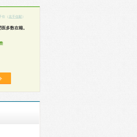
千住（
北千住駅
）
門医多数在籍。
件
ト