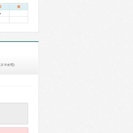
日
祝
●
(スマホ可)