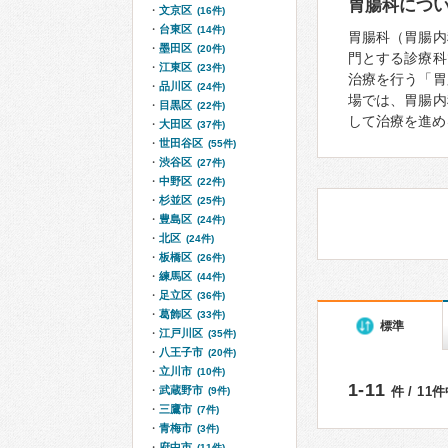
胃腸科につ
文京区
(16件)
台東区
(14件)
胃腸科（胃腸内
墨田区
(20件)
門とする診療科
江東区
(23件)
治療を行う「胃
品川区
(24件)
場では、胃腸内
目黒区
(22件)
して治療を進め
大田区
(37件)
世田谷区
(55件)
渋谷区
(27件)
中野区
(22件)
杉並区
(25件)
豊島区
(24件)
北区
(24件)
板橋区
(26件)
練馬区
(44件)
足立区
(36件)
葛飾区
(33件)
標準
江戸川区
(35件)
八王子市
(20件)
立川市
(10件)
1-11
武蔵野市
件 / 11
(9件)
三鷹市
(7件)
青梅市
(3件)
府中市
(11件)