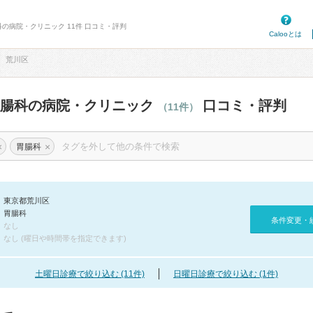
科の病院・クリニック 11件 口コミ・評判
Calooとは
荒川区
胃腸科の病院・クリニック
口コミ・評判
（11件）
×
×
胃腸科
東京都荒川区
胃腸科
条件変更・
なし
なし (曜日や時間帯を指定できます)
土曜日診療で絞り込む (11件)
日曜日診療で絞り込む (1件)