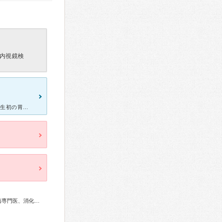
内視鏡検
友人からの口コミで、伺います。 人気なだけあって、混んでます。 人生初の胃カメラでしたが、腕は確か！ まったく痛みを感じず、終えることが出来ました。 麻酔をお願いしていましたが、緊張しているこ
外科専門医、消化器病専門医、消化器外科専門医、大腸肛門病専門医、消化器内視鏡専門医