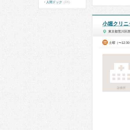
人間ドック
(3件)
小堀クリニ
東京都荒川区
土曜（〜12:3
診療所