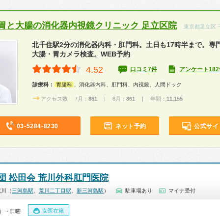
胃と大腸の消化器内視鏡クリニック 足立区院
東京都足立区 
北千住駅2分の消化器内科・肛門科。土日も17時半まで。専
大腸・胃カメラ検査。WEB予約
4.52
口コミ7件
アンケート182
診療科：
胃腸科
、消化器内科、肛門科、内視鏡、人間ドック
アクセス数 7月：
861
| 6月：
861
| 年間：
11,155
03-5284-8230
ネット予約
公式サイ
団 松田会 荒川外科肛門医院
荒川（
三河島駅
、
荒川二丁目駅
、
新三河島駅
）
駐車場あり
マイナ受付
女医在籍
0）・日曜