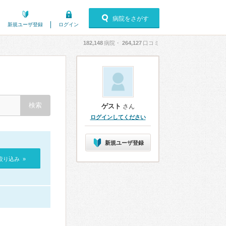
病院をさがす
新規ユーザ登録
ログイン
182,148
病院・
264,127
口コミ
ゲスト
さん
ログインしてください
新規ユーザ登録
絞り込み »