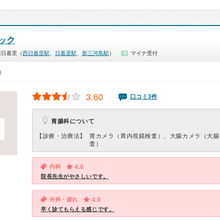
ック
西日暮里（
西日暮里駅
、
日暮里駅
、
新三河島駅
）
マイナ受付
0）
3.60
口コミ3件
胃腸科について
【診療・治療法】
胃カメラ（胃内視鏡検査）、大腸カメラ（大腸
査）
内科
4.0
院長先生がやさしいです。
外科・疲れ
4.0
早く診てもらえる感じです。