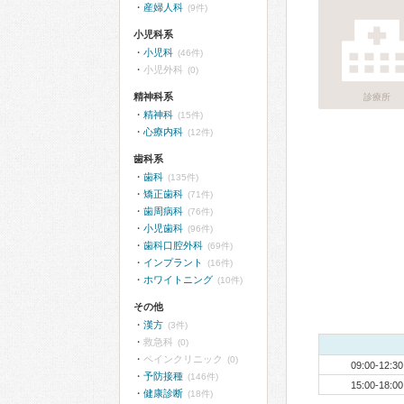
産婦人科
(9件)
小児科系
小児科
(46件)
小児外科
(0)
精神科系
診療所
精神科
(15件)
心療内科
(12件)
歯科系
歯科
(135件)
矯正歯科
(71件)
歯周病科
(76件)
小児歯科
(96件)
歯科口腔外科
(69件)
インプラント
(16件)
ホワイトニング
(10件)
その他
漢方
(3件)
救急科
(0)
ペインクリニック
(0)
09:00-12:30
予防接種
(146件)
15:00-18:00
健康診断
(18件)