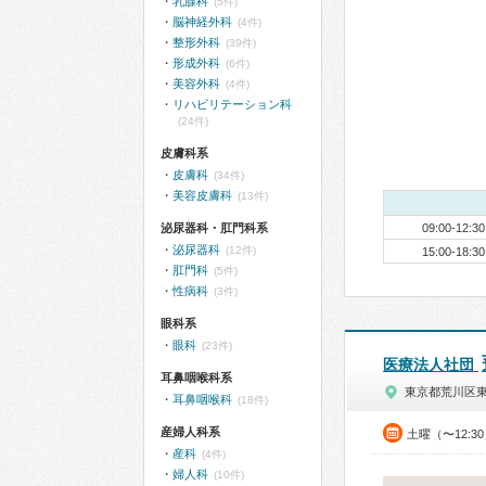
乳腺科
(5件)
脳神経外科
(4件)
整形外科
(39件)
形成外科
(6件)
美容外科
(4件)
リハビリテーション科
(24件)
皮膚科系
皮膚科
(34件)
美容皮膚科
(13件)
泌尿器科・肛門科系
09:00-12:30
泌尿器科
(12件)
15:00-18:30
肛門科
(5件)
性病科
(3件)
眼科系
眼科
(23件)
医療法人社団
耳鼻咽喉科系
東京都荒川区
耳鼻咽喉科
(18件)
産婦人科系
土曜（〜12:3
産科
(4件)
婦人科
(10件)