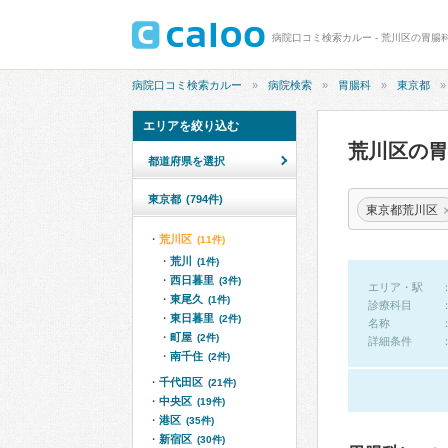
病院口コミ検索カルー - 荒川区の胃腸
病院口コミ検索カルー
病院検索
胃腸科
東京都
エリアを絞り込む
荒川区の
都道府県を選択
東京都
(794件)
東京都荒川区
荒川区
(11件)
荒川
(1件)
西日暮里
(3件)
エリア・駅
東尾久
(1件)
診療科目
東日暮里
(2件)
名称
町屋
(2件)
詳細条件
南千住
(2件)
千代田区
(21件)
中央区
(19件)
港区
(35件)
新宿区
(30件)