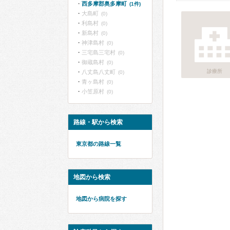
西多摩郡奥多摩町
(1件)
大島町
(0)
利島村
(0)
新島村
(0)
神津島村
(0)
三宅島三宅村
(0)
御蔵島村
(0)
診療所
八丈島八丈町
(0)
青ヶ島村
(0)
小笠原村
(0)
路線・駅から検索
東京都の路線一覧
地図から検索
地図から病院を探す