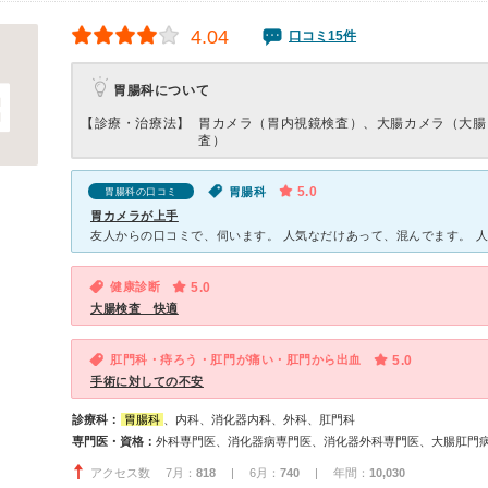
4.04
口コミ15件
胃腸科について
【診療・治療法】
胃カメラ（胃内視鏡検査）、大腸カメラ（大腸
査）
5.0
胃腸科
胃腸科の口コミ
胃カメラが上手
健康診断
5.0
大腸検査 快適
肛門科・痔ろう・肛門が痛い・肛門から出血
5.0
手術に対しての不安
診療科：
胃腸科
、内科、消化器内科、外科、肛門科
専門医・資格：
アクセス数 7月：
818
| 6月：
740
| 年間：
10,030