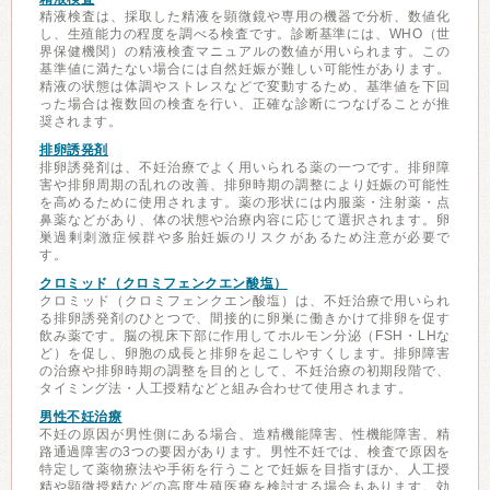
精液検査は、採取した精液を顕微鏡や専用の機器で分析、数値化
し、生殖能力の程度を調べる検査です。診断基準には、WHO（世
界保健機関）の精液検査マニュアルの数値が用いられます。この
基準値に満たない場合には自然妊娠が難しい可能性があります。
精液の状態は体調やストレスなどで変動するため、基準値を下回
った場合は複数回の検査を行い、正確な診断につなげることが推
奨されます。
排卵誘発剤
排卵誘発剤は、不妊治療でよく用いられる薬の一つです。排卵障
害や排卵周期の乱れの改善、排卵時期の調整により妊娠の可能性
を高めるために使用されます。薬の形状には内服薬・注射薬・点
鼻薬などがあり、体の状態や治療内容に応じて選択されます。卵
巣過剰刺激症候群や多胎妊娠のリスクがあるため注意が必要で
す。
クロミッド（クロミフェンクエン酸塩）
クロミッド（クロミフェンクエン酸塩）は、不妊治療で用いられ
る排卵誘発剤のひとつで、間接的に卵巣に働きかけて排卵を促す
飲み薬です。脳の視床下部に作用してホルモン分泌（FSH・LHな
ど）を促し、卵胞の成長と排卵を起こしやすくします。排卵障害
の治療や排卵時期の調整を目的として、不妊治療の初期段階で、
タイミング法・人工授精などと組み合わせて使用されます。
男性不妊治療
不妊の原因が男性側にある場合、造精機能障害、性機能障害、精
路通過障害の3つの要因があります。男性不妊では、検査で原因を
特定して薬物療法や手術を行うことで妊娠を目指すほか、人工授
精や顕微授精などの高度生殖医療を検討する場合もあります。効