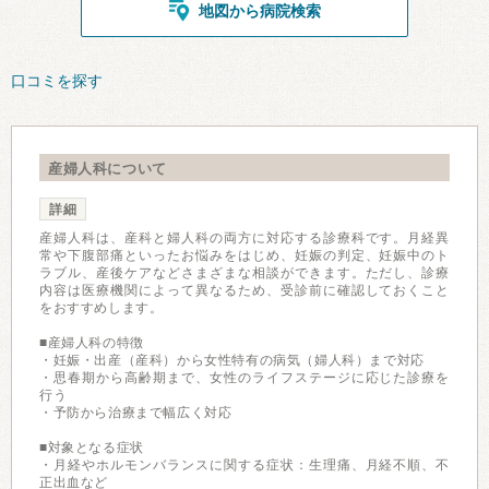
地図から病院検索
口コミを探す
産婦人科について
詳細
産婦人科は、産科と婦人科の両方に対応する診療科です。月経異
常や下腹部痛といったお悩みをはじめ、妊娠の判定、妊娠中のト
ラブル、産後ケアなどさまざまな相談ができます。ただし、診療
内容は医療機関によって異なるため、受診前に確認しておくこと
をおすすめします。
■産婦人科の特徴
・妊娠・出産（産科）から女性特有の病気（婦人科）まで対応
・思春期から高齢期まで、女性のライフステージに応じた診療を
行う
・予防から治療まで幅広く対応
■対象となる症状
・月経やホルモンバランスに関する症状：生理痛、月経不順、不
正出血など