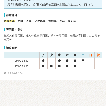
妊娠検査に行きました。
第2子出産の際に、自宅で妊娠検査薬の陽性が出たため、口コミも良いこちらの病院で検査してもらいに伺いました。 近所に分娩出来る施設が少なく、上の子もいるため、妊婦検診だけでも出来れば近所のここに通いた
診療科目：
産婦人科
、内科、外科、泌尿器科、性病科、産科、婦人科
専門医・資格：
産婦人科専門医、婦人科腫瘍専門医、精神科専門医、細胞診専門医、がん治療
認定医
診療時間
月
火
水
木
金
土
日
祝
09:00-14:30
17:00-19:30
09:00-12:00