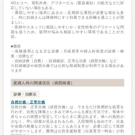
4Dエコー、母乳外来、アフターピル（緊急避妊）の処方などに対
応していない場合もある。
・通院しやすい場所にあるか：定期的な通院が必要な場合も多
く、特に妊婦さんは陣痛時にすぐ到着できる距離を選ぶことが望
ましい。
・医師やスタッフに相談しやすいか：女性特有のデリケートな問
題を扱うため、疑問や悩みを相談しやすい環境であることが大
切。
■費用
・保険適用となる主な診療：月経異常や婦人科疾患の診察・検
査・治療など
・自由診療（自費）：妊婦健診、正常な出産（経腟分娩）など
※妊婦健診や経腟分娩では公的な助成制度が利用できる場合があ
ります
産婦人科の関連項目（病院検索）
診療・治療法
自然分娩・正常分娩
自然分娩・正常分娩（経腟分娩）は、できるだけ医療的な処置を
行わず、自然な陣痛といきみで赤ちゃんを産む方法です。母体や
赤ちゃんの状態が安定しているときに選ばれます。体への負担が
少なく、早い回復が見込まれるため、入院期間も短めです。出血
や会陰の裂傷などが起こることもありますが、必要に応じて医師
がサポートします。費用は公的支援制度（出産育児一時金）が利