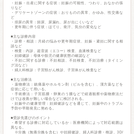
・妊娠・出産に関する症状：妊娠の可能性、つわり、おなかの張
りなど
・デリケートゾーンの症状：おりものの異常、かゆみ、性交痛な
ど
・排尿の異常：頻尿、尿漏れ、尿が出にくいなど
・更年期に伴う症状：ほてり、発汗、気分の変化など
■主な診療内容
・診察・相談：月経の悩みや更年期症状、妊娠・避妊に関する相
談など
・検査：内診、超音波（エコー）検査、血液検査など
・妊婦健診：母体や胎児の健康状態の確認など
・不妊に関する診療：不妊相談、不妊検査、不妊治療（タイミン
グ法など）
・婦人科検診：子宮頸がん検診、子宮体がん検査など
■主な治療法
・薬物療法：鎮痛薬やホルモン剤（ピルを含む）、漢方薬などを
症状に応じて用いる。
・手術療法：子宮筋腫・卵巣のう腫などで経過観察や薬物療法だ
けでは改善が難しい場合などに検討される。
・妊娠中の健康管理：妊婦健診などを通じて、妊娠中のトラブル
予防や早期発見に努める。
■受診先選びのポイント
・希望する診療に対応しているか：医療機関によって対応範囲は
異なる。
※分娩（無痛分娩を含む）や妊婦健診、婦人科診療・検診、3D/