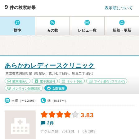
9
件の検索結果
表示順について
標準
★の数
レビュー数
新着・更新
あらかわレディースクリニック
東京都荒川区町屋（町屋駅、荒川七丁目駅、町屋二丁目駅）
駐車場あり
電子決済可
ネット予約
マイナ受付
(スマホ可)
オンライン診療対応
女医在籍
土曜（〜12:00）
朝（8:45〜）
3.83
2件
アクセス数 7月:
201
| 6月:
205