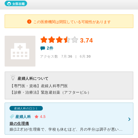
女医在籍
この医療機関は閉院している可能性があります
3.74
2件
アクセス数 7月:
36
| 6月:
30
産婦人科について
【専門医・資格】
産婦人科専門医
【診療・治療法】
緊急避妊薬（アフターピル）
産婦人科の口コミ
産婦人科
4.5
娘の生理痛
娘(12才)が生理痛で、学校も休むほど、月の半分は調子が悪い。小児科でブルフェンを貰って飲んでも効かず、思い切って産婦人科へ。私に話すのではなく、娘にわかりやすいように話してくれた。ピルみたいな薬を飲