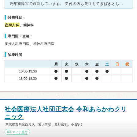
更年期障害で通院しています。 受付の方も先生もてきぱきとしていて、婦人科とこころの診察をしてくれる、ほんわかという雰囲気ではありません。 予約はすぐ一杯になるので人気が高いのは、先生の診断は良いか
診療科目：
産婦人科
、精神科
専門医・資格：
産婦人科専門医、精神科専門医
診療時間
月
火
水
木
金
土
日
祝
10:00-13:30
15:00-18:30
社会医療法人社団正志会 令和あらかわクリ
ニック
東京都荒川区西尾久（宮ノ前駅、熊野前駅、小台駅）
マイナ受付