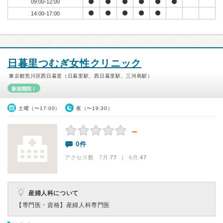
09:00-12:00
14:00-17:00
日暮里つむぎ女性クリニック
東京都荒川区西日暮里（日暮里駅、西日暮里駅、三河島駅）
新規開院！
土曜（〜17:00）
夜（〜19:30）
－
0件
アクセス数 7月:
77
| 6月:
47
産婦人科について
【専門医・資格】
産婦人科専門医