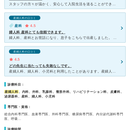
スタッフの方々が温かく、安心して入院生活を送ることができました。また、入院中の食事が本当に豪華で、出産後疲れた身体に大変ありがたかったです。入院中はお願いすれば子供の面倒も見ていただける為、出産後休め
産婦人科の口コミ
産科
4.5
婦人科 産科とても信頼できます。
婦人科、産科とお世話になり、息子をこちらで出産しました。 産科は診察室が3つあり、先生を指定しないと毎回違う先生にかかることになります。でもどの先生も親切で、優しいです。エコーで胎児の発育もしっかり
産婦人科の口コミ
4.5
どの先生に当たっても失敗なしです。
産婦人科、婦人科、小児科と利用したことがあります。産婦人科は先生がたくさんいらっしゃって曜日や時間によっても違います。どの先生も気さくな方が多く心配させないように配慮の言葉がとても嬉しく泣いてしまった
診療科目：
産婦人科
、内科、外科、乳腺科、整形外科、リハビリテーション科、皮膚科、
泌尿器科、産科、婦人科、小児科
専門医・資格：
総合内科専門医、血液専門医、外科専門医、糖尿病専門医、内分泌代謝科専門
医、呼吸…
診療時間