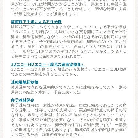
果が出るまでには時間がかかることがあり、男女ともに年齢を重
ねることで妊娠率が低下することも考慮して、適切な時期に夫婦
で治療を開始することが推奨されます。
腹腔鏡下手術による不妊治療
腹腔鏡下手術（ふくくうきょうかしゅじゅつ）による不妊治療は
「ラパロ」とも呼ばれ、お腹に小さな穴を開けてカメラで子宮や
卵巣、卵管を観察しながら、不妊の原因となる病気を同時に治療
する方法です。子宮内膜症や骨盤内癒着、卵管障害などが主な対
象です。身体への負担が少なく、妊娠しやすい状態に近づけま
す。一般的には1週間以内の短期入院となることが多く、対象とな
る疾患によっては保険適用で行われます。
3Dエコー/4Dエコー（胎児の超音波検査）
3Dエコーは3D画像による胎児の超音波検査、4Dエコーは3D動画
でお腹の中の胎児を見ることができる。
凍結融解胚移植
体外受精で良好な受精卵ができたときに凍結保存しておき、別の
周期に凍結胚を溶解し、子宮に戻す方法
卵子凍結保存
卵子凍結保存は、女性が将来の妊娠・出産に備えてあらかじめ卵
子を採取し、保存しておく技術です。実施年齢時点での卵子の質
を保ち、希望する時期に妊娠の準備ができるのがメリットです
が、事前の検査や通院が必要になり、将来の妊娠を確実に保証す
るものではありません。卵子凍結保存は原則自費ですが、一部費
用の助成を行う自治体もあります。助成の対象や内容は自治体に
より異なるため、詳細の確認が必要です。