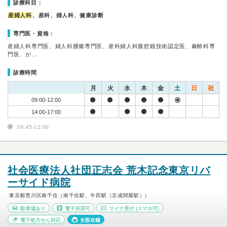
診療科目：
産婦人科
、産科、婦人科、健康診断
専門医・資格：
産婦人科専門医、婦人科腫瘍専門医、産科婦人科腹腔鏡技術認定医、麻酔科専
門医、が…
診療時間
月
火
水
木
金
土
日
祝
09:00-12:00
14:00-17:00
08:45-12:00
社会医療法人社団正志会 荒木記念東京リバ
ーサイド病院
東京都荒川区南千住（南千住駅、牛田駅（京成関屋駅））
駐車場あり
電子決済可
マイナ受付
(スマホ可)
電子処方せん対応
女医在籍