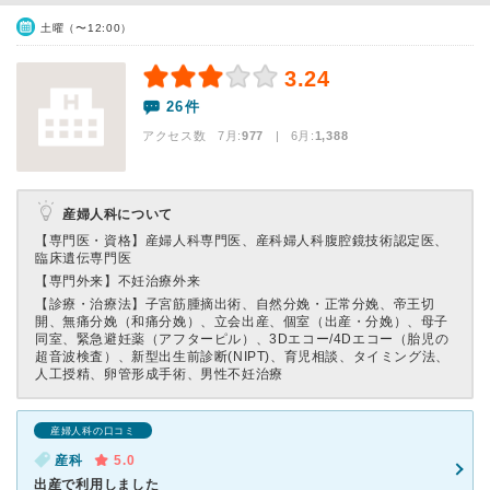
土曜（〜12:00）
3.24
26件
アクセス数 7月:
977
| 6月:
1,388
産婦人科について
【専門医・資格】
産婦人科専門医、産科婦人科腹腔鏡技術認定医、
臨床遺伝専門医
【専門外来】
不妊治療外来
【診療・治療法】
子宮筋腫摘出術、自然分娩・正常分娩、帝王切
開、無痛分娩（和痛分娩）、立会出産、個室（出産・分娩）、母子
同室、緊急避妊薬（アフターピル）、3Dエコー/4Dエコー（胎児の
超音波検査）、新型出生前診断(NIPT)、育児相談、タイミング法、
人工授精、卵管形成手術、男性不妊治療
産婦人科の口コミ
産科
5.0
出産で利用しました