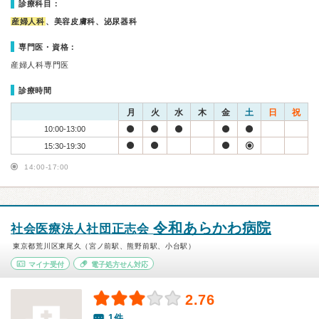
診療科目：
産婦人科
、美容皮膚科、泌尿器科
専門医・資格：
産婦人科専門医
診療時間
月
火
水
木
金
土
日
祝
10:00-13:00
15:30-19:30
14:00-17:00
令和あらかわ病院
社会医療法人社団正志会
東京都荒川区東尾久（宮ノ前駅、熊野前駅、小台駅）
マイナ受付
電子処方せん対応
2.76
1件