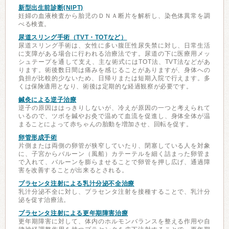
新型出生前診断(NIPT)
妊婦の血液検査から胎児のＤＮＡ断片を解析し、染色体異常を調
べる検査。
尿道スリング手術（TVT・TOTなど）
尿道スリング手術は、女性に多い腹圧性尿失禁に対し、日常生活
に支障がある場合に行われる治療法です。尿道の下に医療用メッ
シュテープを通して支え、主な術式にはTOT法、TVT法などがあ
ります。術後数日間は痛みを感じることがありますが、身体への
負担が比較的少ないため、日帰りまたは短期入院で行えます。多
くは保険適用となり、術後は定期的な経過観察が必要です。
鍼灸による逆子治療
逆子の原因ははっきりしないが、冷えが原因の一つと考えられて
いるので、ツボを鍼やお灸で温めて血流を促進し、身体全体が温
まることによって赤ちゃんの胎動を増加させ、回転を促す。
卵管形成手術
片側または両側の卵管が狭窄していたり、閉塞している人を対象
に、子宮からバルーン（風船）カテーテルを細く詰まった卵管ま
で入れて、バルーンを膨らませることで卵管を押し広げ、通過障
害を改善することが出来るとされる。
プラセンタ注射による乳汁分泌不全治療
乳汁分泌不全に対し、プラセンタ注射を接種することで、乳汁分
泌を促す治療法。
プラセンタ注射による更年期障害治療
更年期障害に対して、体内のホルモンバランスを整える作用や自