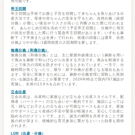
用可能です。
帝王切開
帝王切開は手術でお腹と子宮を切開して赤ちゃんを取りあげる出
産方法です。母体や赤ちゃんの安全を守るため、自然分娩（経腟
分娩）が難しい場合やリスクが高いと判断された際に行われま
す。 あらかじめ日程を決めて行う予定帝王切開と、分娩中に母児
の状況が悪化した際に行う緊急帝王切開があります。いずれも麻
酔下（下半身または全身）で行われ、術後の回復には通常、自然
分娩よりやや長い1週間程度の入院期間を要します。
無痛分娩（和痛分娩）
無痛分娩（和痛分娩）とは、主に硬膜外鎮痛法という麻酔を用い
て痛みを麻酔で和らげながら出産する方法です。痛みを軽減する
ことで体力の消耗を防ぎやすくなるとされています。一方で、分
娩時間が長くなったり、吸引・鉗子分娩が必要となる場合もあり
ます。安全に実施するためには、麻酔や分娩管理に習熟した医師
のいる施設を選ぶことが重要です。2024年時点で国内787施設が
実施し、全体の13.8％を占めています。
立会出産
立会出産は、出産時に家族などが立ち会う出産スタイルです。配
偶者（パートナー）の立ち会いが一般的ですが、施設によっては
兄・姉などお子さんの立ち会いが可能なケースもあります。家族
のサポートにより産婦の不安や緊張が軽減され、安心して出産に
臨めるのがメリットです。また、誕生の瞬間を共有することで家
族の絆が深まり、積極的な育児参加に繋がるといった効果も期待
されます。
LDR（出産・分娩）