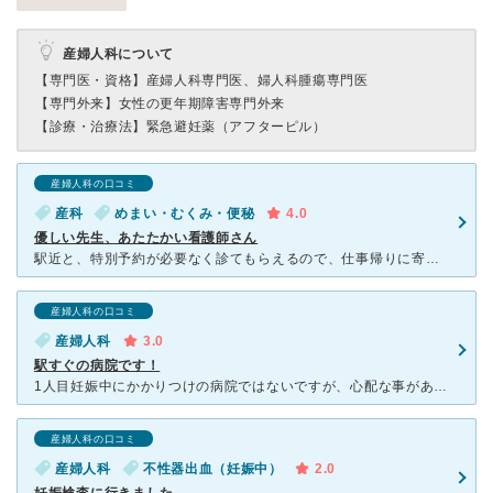
産婦人科について
【専門医・資格】
産婦人科専門医、婦人科腫瘍専門医
【専門外来】
女性の更年期障害専門外来
【診療・治療法】
緊急避妊薬（アフターピル）
産婦人科の口コミ
産科
めまい・むくみ・便秘
4.0
優しい先生、あたたかい看護師さん
駅近と、特別予約が必要なく診てもらえるので、仕事帰りに寄りやすく、利用させてもらっています。ビルも新しいのか、中も綺麗で清潔感があります。 看護師さんが、フレンドリーであたたかく対応してくださる方が
産婦人科の口コミ
産婦人科
3.0
駅すぐの病院です！
1人目妊娠中にかかりつけの病院ではないですが、心配な事がありこちらの病院を受診しました。最初は入り口がイマイチわからず、ウロウロしましたが無事にたどり着く事ができました。私が行った時間帯は夕方すぎに行
産婦人科の口コミ
産婦人科
不性器出血（妊娠中）
2.0