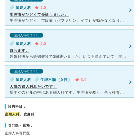
産婦人科
4.0
生理痛がひどくて受診しました。
生理痛がひどく、市販薬（バファリン、イブ）が効かなくなりだしたので、ネット検索し、口コミ、利便性と診療時間などをみてこちらを受診しました。待合スペースは、雑誌などもあり、ゆっくりと待つ事ができます。実
産婦人科の口コミ
産婦人科
4.0
待ちます。
妊娠判明から妊婦健診で3回通いました。いつも混んでいて、開院前は病院の前に行列ができています。待合室は狭く、受付の声が丸聞こえなので、産婦人科系のデリケートな話を聞かれてしまうのはちょっとどうなのか、
産婦人科の口コミ
産婦人科
生理不順（女性）
3.0
人気の婦人科みたいです！
駅すぐのビルの中にある婦人科です。生理痛が酷く、色々検査してもらおうと思い探していたところこちらの病院を見つけました。電話予約などせず、診察時間内に行きましたが中には人が溢れて座れないぐらいでした。婦
診療科目：
産婦人科
、皮膚科
専門医・資格：
産婦人科専門医