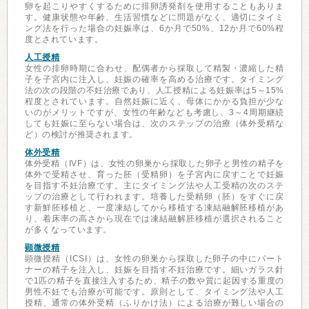
卵を起こりやすくするために排卵誘発剤を使用することもありま
す。健康状態や年齢、生活習慣などに問題がなく、適切にタイミ
ング法を行った場合の妊娠率は、6か月で50%、12か月で60%程
度とされています。
人工授精
女性の排卵時期に合わせ、配偶者から採取して精製・濃縮した精
子を子宮内に注入し、妊娠の確率を高める治療です。タイミング
法の次の段階の不妊治療であり、人工授精による妊娠率は5～15%
程度とされています。自然妊娠に近く、母体にかかる負担が少な
いのがメリットですが、女性の年齢なども考慮し、3～4周期継続
しても妊娠に至らない場合は、次のステップの治療（体外受精な
ど）の検討が推奨されます。
体外受精
体外受精（IVF）は、女性の卵巣から採取した卵子と男性の精子を
体外で受精させ、育った胚（受精卵）を子宮内に戻すことで妊娠
を目指す不妊治療です。主にタイミング法や人工受精の次のステ
ップの治療として行われます。培養した受精卵（胚）をすぐに戻
す新鮮胚移植と、一度凍結してから移植する凍結融解胚移植があ
り、着床率の高さから現在では凍結融解胚移植が選択されること
が多くなっています。
顕微授精
顕微授精（ICSI）は、女性の卵巣から採取した卵子の中にパート
ナーの精子を注入し、妊娠を目指す不妊治療です。細いガラス針
で1匹の精子を直接注入するため、精子の数や質に起因する重度の
男性不妊でも治療が可能です。原則として、タイミング法や人工
授精、通常の体外受精（ふりかけ法）による治療が難しい場合の