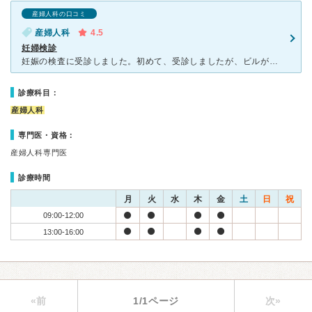
産婦人科の口コミ
産婦人科
4.5
妊婦検診
妊娠の検査に受診しました。初めて、受診しましたが、ビルが古く中も暗くてやっているのか心配になる感じでした。 待合室はせまいですが、2.3人しか来ていなかったので15分くらいで診察してもらえました。女
診療科目：
産婦人科
専門医・資格：
産婦人科専門医
診療時間
月
火
水
木
金
土
日
祝
09:00-12:00
13:00-16:00
«前
1/1ページ
次»