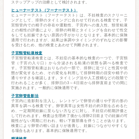
ステップアップの治療として検討されます。
ヒューナーテスト（フーナーテスト）
ヒューナーテスト（フーナーテスト）は、不妊検査のスクリーニ
ングとして、排卵のタイミングに合わせて行われる検査です。子
宮頸管内での精子の存在や運動性、子宮内への進入性、頸管粘液
との相性の評価により、排卵の時期とタイミングを合わせて性交
をしても妊娠できない原因の手がかりとなります。基本的に保険
適用で行われますが、結果は体調やタイミングのずれなどの影響
を受けるため、他の検査とあわせて判断されます。
子宮頸管粘液検査
子宮頸管粘液検査とは、不妊症の基本的な検査の一つで、子宮頸
管（子宮の入り口）から分泌される粘液の状態を調べる検査で
す。子宮頸管粘液はおりものの一部で、排卵に近づくと性質や状
態が変化するため、その変化を利用して排卵時期の目安や精子の
通りやすさを確認します。タイミング法や人工授精などの段階で
行われることが多く、排卵日の3～4日前から排卵直前までの間に
実施されます。一般的に保険適用です。
子宮卵管造影法
子宮内に造影剤を注入し、レントゲンで卵管の通りや子宮の形の
異常を調べる検査です。卵管異常は女性不妊の約3割を占めるた
め、一定期間妊娠に至らない方などに対し、不妊症の初期評価と
して行われます。検査は生理終了後から排卵2日前までの妊娠の可
能性がない周期に行われ、軽い下腹部痛を伴うことがあります。
検査により卵管の軽い詰まりが改善し、妊娠につながりやすくな
る場合もあります。基本的に保険適用です。
精液検査