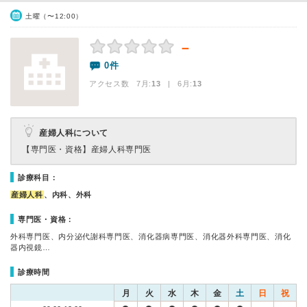
土曜（〜12:00）
－
0件
アクセス数 7月:
13
| 6月:
13
産婦人科について
【専門医・資格】
産婦人科専門医
診療科目：
産婦人科
、内科、外科
専門医・資格：
外科専門医、内分泌代謝科専門医、消化器病専門医、消化器外科専門医、消化
器内視鏡…
診療時間
月
火
水
木
金
土
日
祝