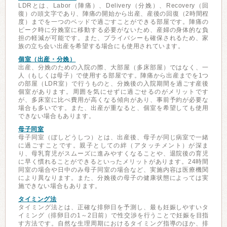
LDRとは、Labor（陣痛）、Delivery（分娩）、Recovery（回
復）の頭文字であり、陣痛の開始から出産、産後の回復（2時間程
度）までを一つのベッドで過ごすことができる部屋です。陣痛の
ピーク時に分娩室に移動する必要がないため、産婦の身体的な負
担の軽減が可能です。また、プライバシーも確保されるため、家
族の立ち会い出産を希望する場合にも使用されています。
個室（出産・分娩）
出産、分娩のための入院の際、大部屋（多床部屋）ではなく、一
人（もしくは母子）で使用する部屋です。陣痛から出産までを1つ
の部屋（LDR室）で行うものと、分娩後の入院期間を過ごす産後
個室があります。周囲を気にせずに過ごせるのがメリットです
が、多床室に比べ費用が高くなる傾向があり、事前予約が必要な
場合も多いです。また、出産が重なると、個室を希望しても使用
できない場合もあります。
母子同室
母子同室（ぼしどうしつ）とは、出産後、母子が同じ病室で一緒
に過ごすことです。親子としての絆（アタッチメント）が深ま
り、母乳育児がスムーズに進みやすくなることや、退院後の育児
に早く慣れることができるといったメリットがあります。24時間
同室の場合や日中のみ母子同室の場合など、実施内容は医療機関
により異なります。また、分娩後の母子の健康状態によっては実
施できない場合もあります。
タイミング法
タイミング法とは、正確な排卵日を予測し、最も妊娠しやすいタ
イミング（排卵日の1～2日前）で性交渉を行うことで妊娠を目指
す方法です。自然な生理周期におけるタイミング指導のほか、排