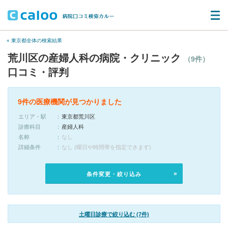
« 東京都全体の検索結果
荒川区の産婦人科の病院・クリニック
（9件）
口コミ・評判
9件の医療機関が見つかりました
エリア・駅
東京都荒川区
診療科目
産婦人科
名称
なし
詳細条件
なし (曜日や時間帯を指定できます)
条件変更・絞り込み
土曜日診療で絞り込む (7件)