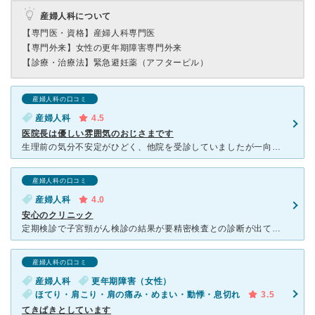
産婦人科について
【専門医・資格】
産婦人科専門医
【専門外来】
女性の更年期障害専門外来
【診療・治療法】
緊急避妊薬（アフターピル）
産婦人科の口コミ
産婦人科
4.5
医院長は優しい雰囲気のおじさまです
生理前の気分不安定がひどく、他院を受診していましたが一向に改善せず、精神科と婦人科両方をみていただけるこちらを受診しました。 受付の女性は事務的な対応ですが、院長先生はしっかりと話を聞いてくださりま
産婦人科の口コミ
産婦人科
4.0
安心のクリニック
定期検診で子宮頸がん検診の結果が要精密検査との診断が出てしまいました。 検診は同じビルの3階にある健診センターで受けていましたので、同じビルにあるこちらのクリニックに予約を入れて精密検査を受けました
産婦人科の口コミ
産婦人科
更年期障害（女性）
ほてり・肩こり・肩の痛み・めまい・動悸・息切れ
3.5
てきぱきとしています