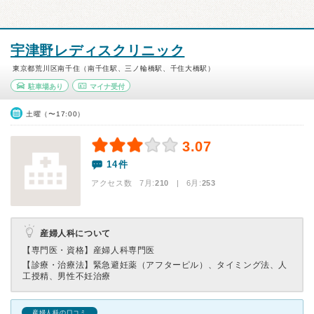
宇津野レディスクリニック
東京都荒川区南千住（南千住駅、三ノ輪橋駅、千住大橋駅）
駐車場あり
マイナ受付
土曜（〜17:00）
3.07
14件
アクセス数 7月:
210
| 6月:
253
産婦人科について
【専門医・資格】
産婦人科専門医
【診療・治療法】
緊急避妊薬（アフターピル）、タイミング法、人
工授精、男性不妊治療
産婦人科の口コミ