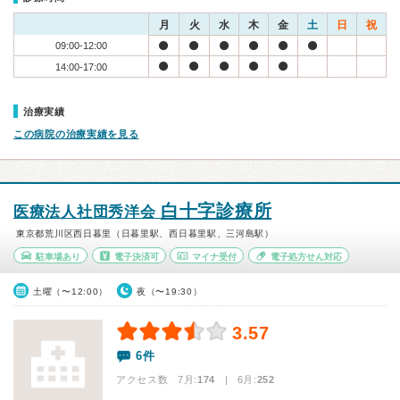
月
火
水
木
金
土
日
祝
09:00-12:00
14:00-17:00
治療実績
この病院の治療実績を見る
白十字診療所
医療法人社団秀洋会
東京都荒川区西日暮里（日暮里駅、西日暮里駅、三河島駅）
駐車場あり
電子決済可
マイナ受付
電子処方せん対応
土曜（〜12:00）
夜（〜19:30）
3.57
6件
アクセス数 7月:
174
| 6月:
252