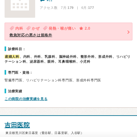
アクセス数 7月:
179
| 6月:
177
内科
かぜ
発熱・喉が痛い
2.0
救急対応の悪さは規格外
診療科目：
産婦人科
、内科、外科、乳腺科、脳神経外科、整形外科、形成外科、リハビリ
テーション科、泌尿器科、眼科、耳鼻咽喉科、小児科
専門医・資格：
腎臓専門医、リハビリテーション科専門医、形成外科専門医
治療実績
この病院の治療実績を見る
吉田医院
東京都荒川区東日暮里（鶯谷駅、日暮里駅、入谷駅）