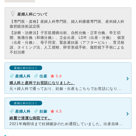
産婦人科について
【専門医・資格】
産婦人科専門医、婦人科腫瘍専門医、産科婦人科
腹腔鏡技術認定医
【診療・治療法】
子宮筋腫摘出術、自然分娩・正常分娩、帝王切
開、無痛分娩（和痛分娩）、立会出産、LDR（出産・分娩）、個室
（出産・分娩）、母子同室、緊急避妊薬（アフターピル）、育児相
談、タイミング法、人工授精、卵管形成手術、腹腔鏡下手術による
不妊治療
産婦人科の口コミ
産婦人科
出産
5.0
婦人科と産科でお世話になりました。
元々婦人科で通っており、妊娠・出産もこちらでお世話になりました。 個室かつ食事が美味しいと聞いてこちらを選びましたが、結果、大正解でした。 予約をするので待ち時間は長くないです。 妊婦健診で
産婦人科の口コミ
産婦人科
妊娠
4.5
綺麗で清潔な病院です。
2021年梅雨頃まで妊婦健診のため通院していました。出産自体は別の病院です。院長先生は物腰が柔らかく、悩みなど相談しやすい雰囲気をお持ちです。当時の副院長先生はあっさりした女医さんで、サバサバしていま