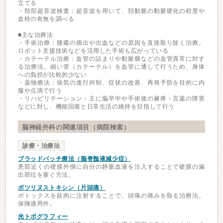
立てる
・頚部超音波検査：超音波を用いて、頚動脈の動脈硬化の程度や
血栓の有無を調べる
■主な治療法
・手術治療：腫瘍の摘出や出血などの原因を直接取り除く治療。
ロボット支援技術などを活用した手術も広がっている
・カテーテル治療：血管の詰まりや動脈瘤などの血管異常に対す
る治療法。細い管（カテーテル）を血管に通して行うため、身体
への負担が比較的少ない
・薬物療法：病気の進行抑制、症状の改善、再発予防を目的に内
服や点滴で行う
・リハビリテーション：主に脳卒中や手術後の麻痺・言葉の障害
などに対し、機能回復と日常生活の維持を目指して行う
脳神経外科の関連項目（病院検索）
診療・治療法
ブラッドパッチ療法（脳脊髄液減少症）
患部近くの硬膜外側に自分の静脈血液を注入することで硬膜の漏
出部位を塞ぐ方法。
ボツリヌストキシン（片頭痛）
ボトックスを筋肉に注射することで、頭痛の痛みを取る治療法。
保険適用外。
光トポグラフィー