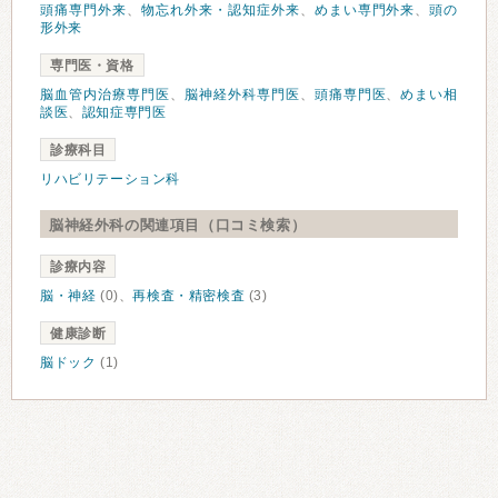
頭痛専門外来
、
物忘れ外来・認知症外来
、
めまい専門外来
、
頭の
形外来
専門医・資格
脳血管内治療専門医
、
脳神経外科専門医
、
頭痛専門医
、
めまい相
談医
、
認知症専門医
診療科目
リハビリテーション科
脳神経外科の関連項目（口コミ検索）
診療内容
脳・神経
(0)、
再検査・精密検査
(3)
健康診断
脳ドック
(1)