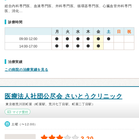
総合内科専門医、血液専門医、外科専門医、循環器専門医、心臓血管外科専門
医、消化…
診療時間
月
火
水
木
金
土
日
祝
09:00-12:00
14:00-17:00
治療実績
この病院の治療実績を見る
医療法人社団公尽会 さいとうクリニック
東京都荒川区町屋（町屋駅、荒川七丁目駅、町屋二丁目駅）
マイナ受付
土曜（〜12:00）
3.20