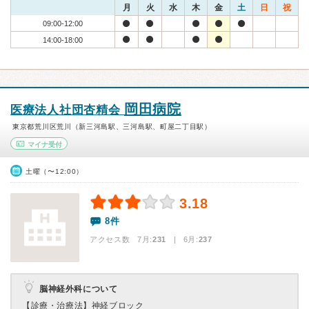
月
火
水
木
金
土
日
祝
09:00-12:00
14:00-18:00
岡田病院
医療法人社団杏精会
東京都荒川区荒川（新三河島駅、三河島駅、町屋二丁目駅）
マイナ受付
土曜（〜12:00）
3.18
8件
アクセス数 7月:
231
| 6月:
237
脳神経外科について
【診療・治療法】
神経ブロック