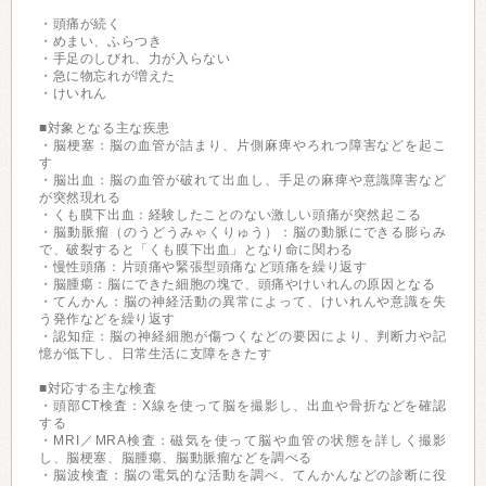
・頭痛が続く
・めまい、ふらつき
・手足のしびれ、力が入らない
・急に物忘れが増えた
・けいれん
■対象となる主な疾患
・脳梗塞：脳の血管が詰まり、片側麻痺やろれつ障害などを起こ
す
・脳出血：脳の血管が破れて出血し、手足の麻痺や意識障害など
が突然現れる
・くも膜下出血：経験したことのない激しい頭痛が突然起こる
・脳動脈瘤（のうどうみゃくりゅう）：脳の動脈にできる膨らみ
で、破裂すると「くも膜下出血」となり命に関わる
・慢性頭痛：片頭痛や緊張型頭痛など頭痛を繰り返す
・脳腫瘍：脳にできた細胞の塊で、頭痛やけいれんの原因となる
・てんかん：脳の神経活動の異常によって、けいれんや意識を失
う発作などを繰り返す
・認知症：脳の神経細胞が傷つくなどの要因により、判断力や記
憶が低下し、日常生活に支障をきたす
■対応する主な検査
・頭部CT検査：X線を使って脳を撮影し、出血や骨折などを確認
する
・MRI／MRA検査：磁気を使って脳や血管の状態を詳しく撮影
し、脳梗塞、脳腫瘍、脳動脈瘤などを調べる
・脳波検査：脳の電気的な活動を調べ、てんかんなどの診断に役