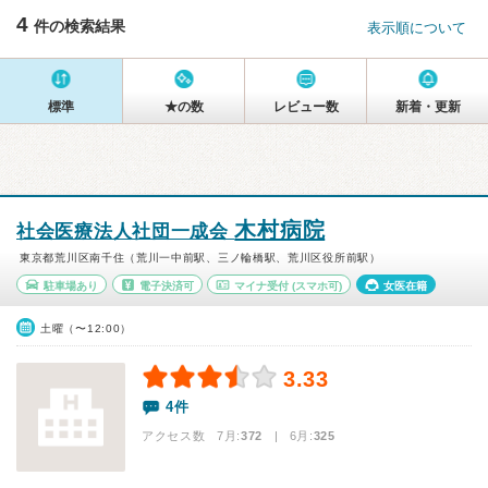
4
件の検索結果
表示順について
標準
★の数
レビュー数
新着・更新
木村病院
社会医療法人社団一成会
東京都荒川区南千住（荒川一中前駅、三ノ輪橋駅、荒川区役所前駅）
駐車場あり
電子決済可
マイナ受付
(スマホ可)
女医在籍
土曜（〜12:00）
3.33
4件
アクセス数 7月:
372
| 6月:
325