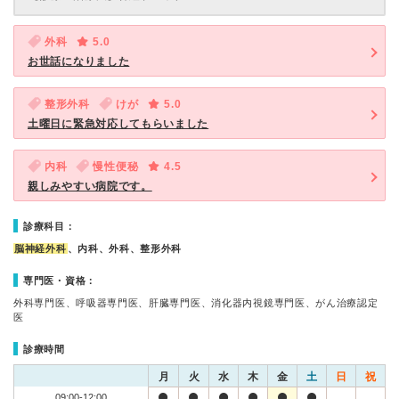
外科
5.0
お世話になりました
整形外科
けが
5.0
土曜日に緊急対応してもらいました
内科
慢性便秘
4.5
親しみやすい病院です。
診療科目：
脳神経外科
、内科、外科、整形外科
専門医・資格：
外科専門医、呼吸器専門医、肝臓専門医、消化器内視鏡専門医、がん治療認定
医
診療時間
月
火
水
木
金
土
日
祝
09:00-12:00