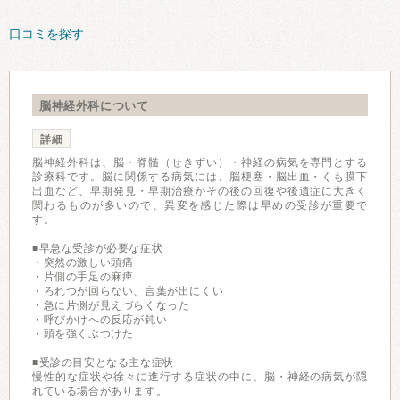
口コミを探す
脳神経外科について
詳細
脳神経外科は、脳・脊髄（せきずい）・神経の病気を専門とする
診療科です。脳に関係する病気には、脳梗塞・脳出血・くも膜下
出血など、早期発見・早期治療がその後の回復や後遺症に大きく
関わるものが多いので、異変を感じた際は早めの受診が重要で
す。
■早急な受診が必要な症状
・突然の激しい頭痛
・片側の手足の麻痺
・ろれつが回らない、言葉が出にくい
・急に片側が見えづらくなった
・呼びかけへの反応が鈍い
・頭を強くぶつけた
■受診の目安となる主な症状
慢性的な症状や徐々に進行する症状の中に、脳・神経の病気が隠
れている場合があります。