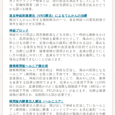
光トポグラフィー検査とは、頭の血流を測定することにより、う
つ、双極性障害（躁うつ）、統合失調症などの疾患があるかどう
かを調べる検査。
迷走神経刺激療法（VNS療法）によるてんかんの治療
難治てんかんに対する補助療法の一つ。迷走神経への電気刺激で
発作を減少させる治療法。
神経ブロック
神経やその周辺に局所麻酔薬などを注射して一時的な麻酔をかけ
たり、高周波熱などで神経を麻痺させたりして、痛みやしびれを
和らげる治療です。全身の痛みの緩和に使用されるほか、痛みを
生じている場所を特定する診断や血流改善の目的でも行われま
す。治療には通常、健康保険が適用されます。血液が固まりにく
い方や感染しやすい方、血液をサラサラにする薬を服用している
場合は実施できないことがあります。
腰椎椎間板ヘルニア摘出術
腰椎椎間板ヘルニア摘出術は、神経を圧迫し、痛みの原因となる
ヘルニア（椎間板）を取り除く手術です。飛び出したヘルニアを
直接摘出し、神経の圧迫を解消することで、痛みやしびれ、麻痺
を改善する効果が期待できます。従来からの直視下手術（LOVE
法）のほか、皮膚切開が小さく低侵襲な顕微鏡下手術（MD法）や
内視鏡下手術（MED法、PELD法など）があります。治療は健康
保険が適用され、短期間の入院が必要です。
椎間板内酵素注入療法（ヘルニコア）
椎間板内酵素注入療法は、飛び出して神経を圧迫しているヘルニ
ア（椎間板）の髄核に酵素（コンドリアーゼ）を含む薬剤「ヘル
ニコア」を注射する治療です。有効成分が髄核の保水成分を分解