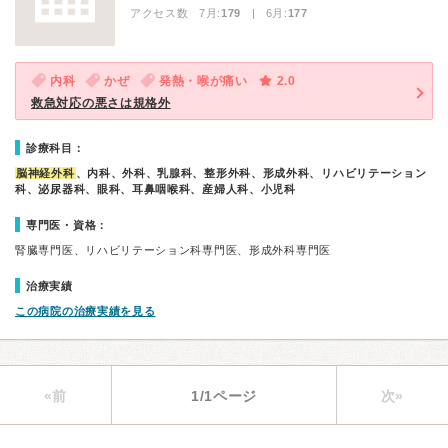
アクセス数 7月:
179
| 6月:
177
内科
かぜ
発熱・喉が痛い
2.0
救急対応の悪さは規格外
診療科目：
脳神経外科
、内科、外科、乳腺科、整形外科、形成外科、リハビリテーション
科、泌尿器科、眼科、耳鼻咽喉科、産婦人科、小児科
専門医・資格：
腎臓専門医、リハビリテーション科専門医、形成外科専門医
治療実績
この病院の治療実績を見る
«前
1/1ページ
次»