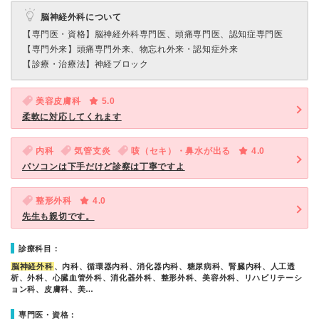
脳神経外科について
【専門医・資格】
脳神経外科専門医、頭痛専門医、認知症専門医
【専門外来】
頭痛専門外来、物忘れ外来・認知症外来
【診療・治療法】
神経ブロック
美容皮膚科
5.0
柔軟に対応してくれます
内科
気管支炎
咳（セキ）・鼻水が出る
4.0
パソコンは下手だけど診察は丁寧ですよ
整形外科
4.0
先生も親切です。
診療科目：
脳神経外科
、内科、循環器内科、消化器内科、糖尿病科、腎臓内科、人工透
析、外科、心臓血管外科、消化器外科、整形外科、美容外科、リハビリテーシ
ョン科、皮膚科、美…
専門医・資格：