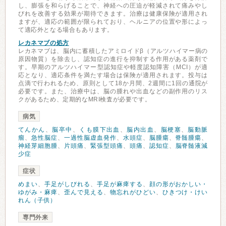
し、膨張を和らげることで、神経への圧迫が軽減されて痛みやし
びれを改善する効果が期待できます。治療は健康保険が適用され
ますが、適応の範囲が限られており、ヘルニアの位置や形によっ
て適応外となる場合もあります。
レカネマブの処方
レカネマブは、脳内に蓄積したアミロイドβ（アルツハイマー病の
原因物質）を除去し、認知症の進行を抑制する作用がある薬剤で
す。早期のアルツハイマー型認知症や軽度認知障害（MCI）が適
応となり、適応条件を満たす場合は保険が適用されます。投与は
点滴で行われるため、原則として18か月間、2週間に1回の通院が
必要です。また、治療中は、脳の腫れや出血などの副作用のリス
クがあるため、定期的なMRI検査が必要です。
病気
てんかん
、
脳卒中
、
くも膜下出血
、
脳内出血
、
脳梗塞
、
脳動脈
瘤
、
急性脳症
、
一過性脳虚血発作
、
水頭症
、
脳腫瘍
、
脊髄腫瘍
、
神経芽細胞腫
、
片頭痛
、
緊張型頭痛
、
頭痛
、
認知症
、
脳脊髄液減
少症
症状
めまい
、
手足がしびれる
、
手足が麻痺する
、
顔の形がおかしい・
ゆがみ・麻痺
、
歪んで見える
、
物忘れがひどい
、
ひきつけ・けい
れん（子供）
専門外来