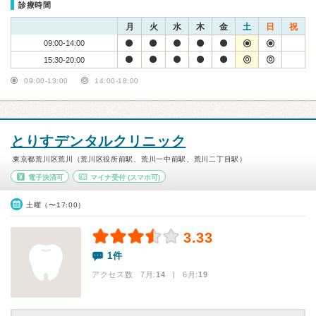
診療時間
月
火
水
木
金
土
日
祝
09:00-14:00
15:30-20:00
09:00-13:00
14:00-18:00
とりすデンタルクリニック
東京都荒川区荒川（荒川区役所前駅、荒川一中前駅、荒川二丁目駅）
電子決済可
マイナ受付
(スマホ可)
土曜（〜17:00）
3.33
1件
アクセス数 7月:
14
| 6月:
19