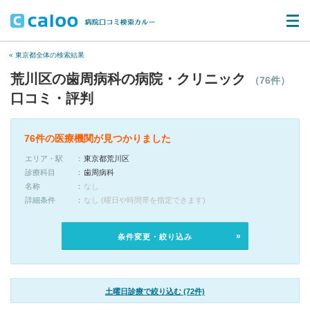
« 東京都全体の検索結果
荒川区の歯周病科の病院・クリニック
（76件）
口コミ・評判
76件の医療機関が見つかりました
エリア・駅
東京都荒川区
診療科目
歯周病科
名称
なし
詳細条件
なし (曜日や時間帯を指定できます)
条件変更・絞り込み
土曜日診療で絞り込む (72件)