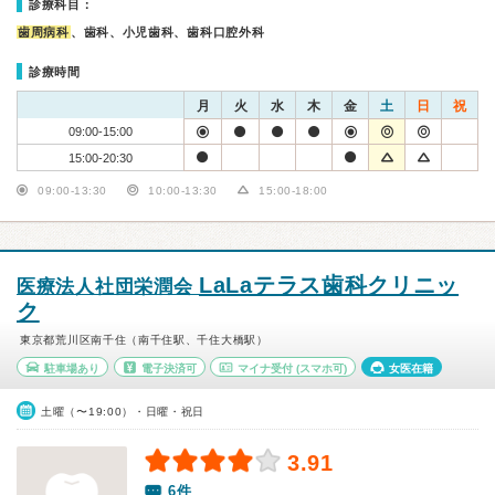
診療科目：
歯周病科
、歯科、小児歯科、歯科口腔外科
診療時間
月
火
水
木
金
土
日
祝
09:00-15:00
15:00-20:30
09:00-13:30
10:00-13:30
15:00-18:00
LaLaテラス歯科クリニッ
医療法人社団栄潤会
ク
東京都荒川区南千住（南千住駅、千住大橋駅）
駐車場あり
電子決済可
マイナ受付
(スマホ可)
女医在籍
土曜（〜19:00）・日曜・祝日
3.91
6件