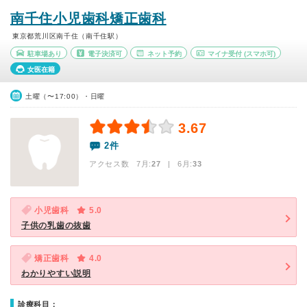
南千住小児歯科矯正歯科
東京都荒川区南千住（南千住駅）
駐車場あり
電子決済可
ネット予約
マイナ受付
(スマホ可)
女医在籍
土曜（〜17:00）・日曜
3.67
2件
アクセス数 7月:
27
| 6月:
33
小児歯科
5.0
子供の乳歯の抜歯
矯正歯科
4.0
わかりやすい説明
診療科目：