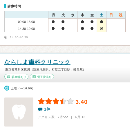
診療時間
月
火
水
木
金
土
日
祝
09:00-13:00
14:30-19:00
14:30-16:30
ならしま歯科クリニック
東京都荒川区荒川（新三河島駅、町屋二丁目駅、町屋駅）
駐車場あり
電子決済可
土曜（〜16:00）
3.40
1件
アクセス数 7月:
22
| 6月:
18