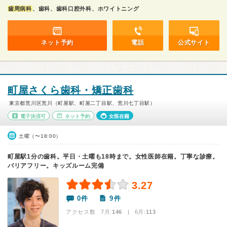
歯周病科
、歯科、歯科口腔外科、ホワイトニング
ネット予約
電話
公式サイト
町屋さくら歯科・矯正歯科
東京都荒川区荒川（町屋駅、町屋二丁目駅、荒川七丁目駅）
電子決済可
ネット予約
女医在籍
土曜（〜18:00）
町屋駅1分の歯科。平日・土曜も18時まで。女性医師在籍。丁寧な診療。
バリアフリー。キッズルーム完備
3.27
0件
9件
アクセス数 7月:
146
| 6月:
113