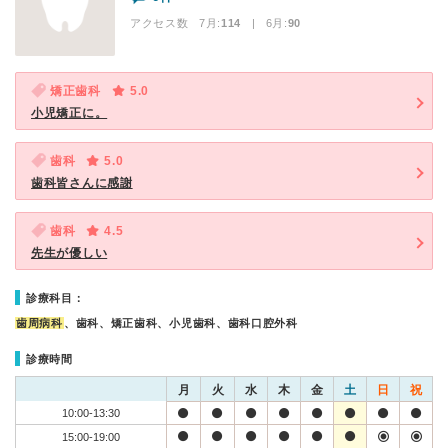
アクセス数 7月:
114
| 6月:
90
矯正歯科
5.0
小児矯正に。
歯科
5.0
歯科皆さんに感謝
歯科
4.5
先生が優しい
診療科目：
歯周病科
、歯科、矯正歯科、小児歯科、歯科口腔外科
診療時間
月
火
水
木
金
土
日
祝
10:00-13:30
15:00-19:00