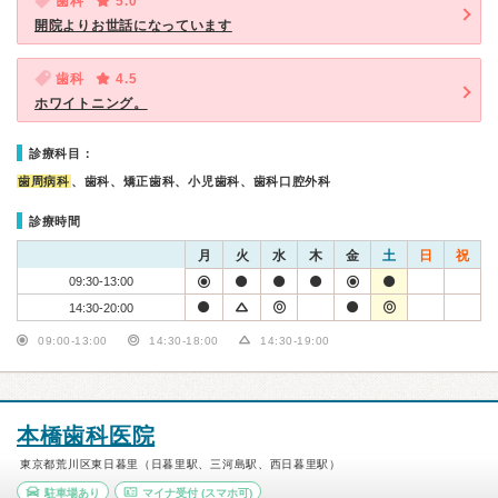
歯科
5.0
開院よりお世話になっています
歯科
4.5
ホワイトニング。
診療科目：
歯周病科
、歯科、矯正歯科、小児歯科、歯科口腔外科
診療時間
月
火
水
木
金
土
日
祝
09:30-13:00
14:30-20:00
09:00-13:00
14:30-18:00
14:30-19:00
本橋歯科医院
東京都荒川区東日暮里（日暮里駅、三河島駅、西日暮里駅）
駐車場あり
マイナ受付
(スマホ可)