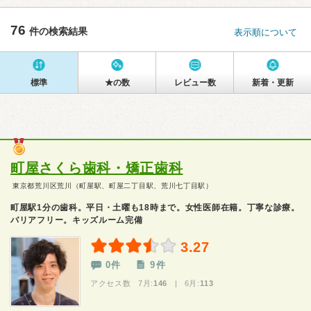
76
件の検索結果
表示順について
標準
★の数
レビュー数
新着・更新
町屋さくら歯科・矯正歯科
東京都荒川区荒川（町屋駅、町屋二丁目駅、荒川七丁目駅）
町屋駅1分の歯科。平日・土曜も18時まで。女性医師在籍。丁寧な診療。
バリアフリー。キッズルーム完備
3.27
0件
9件
アクセス数 7月:
146
| 6月:
113