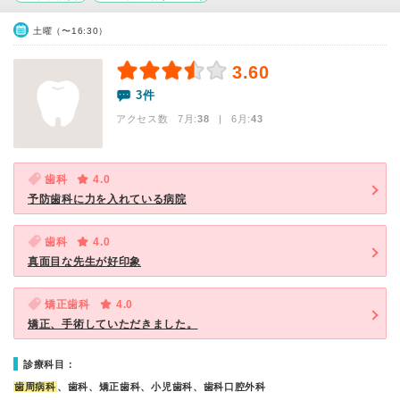
土曜（〜16:30）
3.60
3件
アクセス数 7月:
38
| 6月:
43
歯科
4.0
予防歯科に力を入れている病院
歯科
4.0
真面目な先生が好印象
矯正歯科
4.0
矯正、手術していただきました。
診療科目：
歯周病科
、歯科、矯正歯科、小児歯科、歯科口腔外科