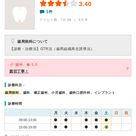
3.40
1件
アクセス数 7月:
15
| 6月:
9
歯周病科について
【診療・治療法】
GTR法（歯周組織再生誘導法）
歯科
5.0
親切丁寧！
診療科目：
歯周病科
、歯科、矯正歯科、小児歯科、歯科口腔外科、インプラント
診療時間
月
火
水
木
金
土
日
祝
09:00-13:00
15:00-19:00