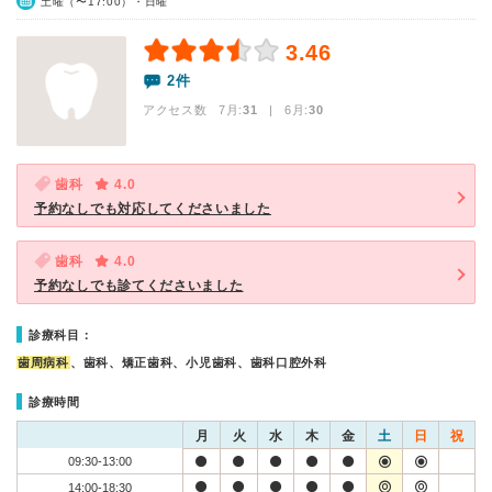
土曜（〜17:00）・日曜
3.46
2件
アクセス数 7月:
31
| 6月:
30
歯科
4.0
予約なしでも対応してくださいました
歯科
4.0
予約なしでも診てくださいました
診療科目：
歯周病科
、歯科、矯正歯科、小児歯科、歯科口腔外科
診療時間
月
火
水
木
金
土
日
祝
09:30-13:00
14:00-18:30