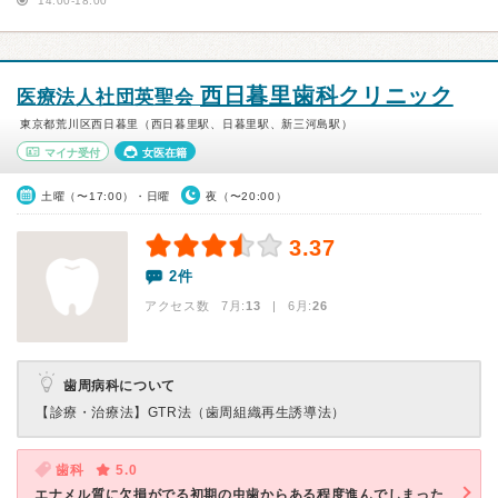
14:00-18:00
西日暮里歯科クリニック
医療法人社団英聖会
東京都荒川区西日暮里（西日暮里駅、日暮里駅、新三河島駅）
マイナ受付
女医在籍
土曜（〜17:00）・日曜
夜（〜20:00）
3.37
2件
アクセス数 7月:
13
| 6月:
26
歯周病科について
【診療・治療法】
GTR法（歯周組織再生誘導法）
歯科
5.0
エナメル質に欠損がでる初期の虫歯からある程度進んでしまった