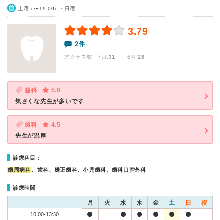
土曜（〜19:00）・日曜
3.79
2件
アクセス数 7月:
31
| 6月:
28
歯科
5.0
気さくな先生が多いです
歯科
4.5
先生が温厚
診療科目：
歯周病科
、歯科、矯正歯科、小児歯科、歯科口腔外科
診療時間
月
火
水
木
金
土
日
祝
10:00-13:30