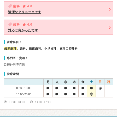
歯科
4.0
清潔なクリニックです
歯科
4.0
対応は良かったです
診療科目：
歯周病科
、歯科、矯正歯科、小児歯科、歯科口腔外科
専門医・資格：
口腔外科専門医
診療時間
月
火
水
木
金
土
日
祝
09:30-13:00
15:00-20:00
09:30-13:30
14:00-17:00