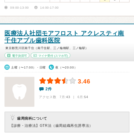
09:00-13:00
14:00-17:00
医療法人社団モアフロスト アクレスティ南
千住アプル歯科医院
東京都荒川区南千住（南千住駅、三ノ輪橋駅、三ノ輪駅）
電子決済可
マイナ受付
(スマホ可)
土曜（〜17:00）・日曜
夜（〜20:00）
3.46
2件
アクセス数 7月:
43
| 6月:
54
歯周病科について
【診療・治療法】
GTR法（歯周組織再生誘導法）