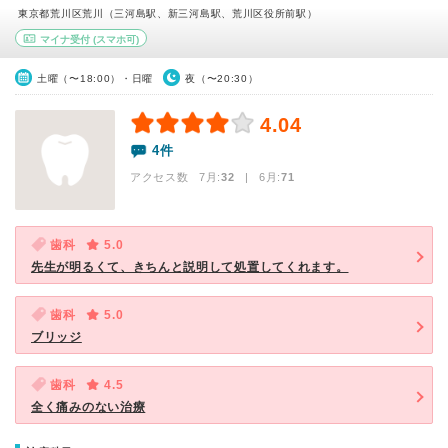
東京都荒川区荒川（三河島駅、新三河島駅、荒川区役所前駅）
マイナ受付
(スマホ可)
土曜（〜18:00）・日曜
夜（〜20:30）
4.04
4件
アクセス数 7月:
32
| 6月:
71
歯科
5.0
先生が明るくて、きちんと説明して処置してくれます。
歯科
5.0
ブリッジ
歯科
4.5
全く痛みのない治療