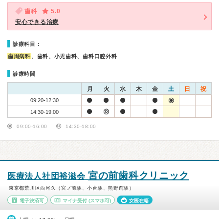
歯科
5.0
安心できる治療
診療科目：
歯周病科
、歯科、小児歯科、歯科口腔外科
診療時間
月
火
水
木
金
土
日
祝
09:20-12:30
14:30-19:00
09:00-16:00
14:30-18:00
宮の前歯科クリニック
医療法人社団裕滋会
東京都荒川区西尾久（宮ノ前駅、小台駅、熊野前駅）
電子決済可
マイナ受付
(スマホ可)
女医在籍