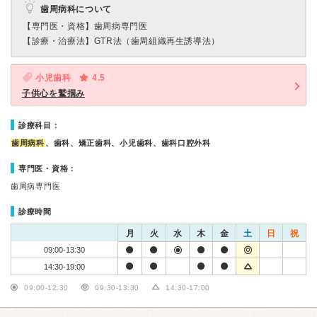
歯周病科について
【専門医・資格】
歯周病専門医
【診療・治療法】
GTR法（歯周組織再生誘導法）
小児歯科
4.5
子供心を鷲掴み
診療科目：
歯周病科
、歯科、矯正歯科、小児歯科、歯科口腔外科
専門医・資格：
歯周病専門医
診療時間
月
火
水
木
金
土
日
祝
09:00-13:30
14:30-19:00
09:00-12:30
09:30-13:30
14:30-17:00