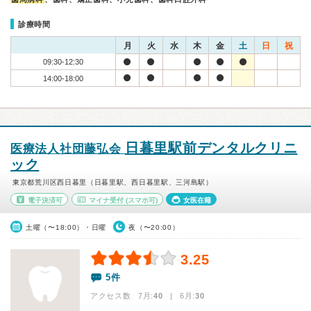
診療時間
月
火
水
木
金
土
日
祝
09:30-12:30
14:00-18:00
日暮里駅前デンタルクリニ
医療法人社団藤弘会
ック
東京都荒川区西日暮里（日暮里駅、西日暮里駅、三河島駅）
電子決済可
マイナ受付
(スマホ可)
女医在籍
土曜（〜18:00）・日曜
夜（〜20:00）
3.25
5件
アクセス数 7月:
40
| 6月:
30