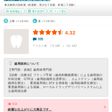
東京都荒川区町屋（町屋駅、荒川七丁目駅、町屋二丁目駅）
駐車場あり
電子決済可
マイナ受付
土曜（〜19:30）
夜（〜19:30）
4.32
9件
アクセス数 7月:
107
| 6月:
137
歯周病科について
【専門医・資格】
歯周病専門医
【診療・治療法】
フラップ手術（歯肉剥離掻爬術）による歯周病の
外科治療、GTR法（歯周組織再生誘導法）、エムドゲイン（歯周組
織再生療法）、重度歯周病に対する骨移植（歯周組織再生療法）、
重度歯周病による抜歯、ローカルドラッグデリバリーシステムによ
る歯周病治療
5.0
綺麗な仕上がりに大満足です。