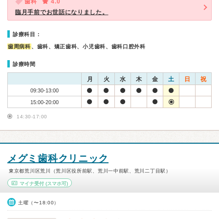
歯科
4.0
臨月手前でお世話になりました。
診療科目：
歯周病科
、歯科、矯正歯科、小児歯科、歯科口腔外科
診療時間
月
火
水
木
金
土
日
祝
09:30-13:00
15:00-20:00
14:30-17:00
メグミ歯科クリニック
東京都荒川区荒川（荒川区役所前駅、荒川一中前駅、荒川二丁目駅）
マイナ受付
(スマホ可)
土曜（〜18:00）