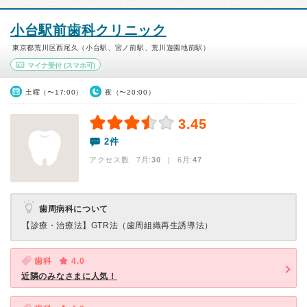
小台駅前歯科クリニック
東京都荒川区西尾久（小台駅、宮ノ前駅、荒川遊園地前駅）
マイナ受付
(スマホ可)
土曜（〜17:00）
夜（〜20:00）
3.45
2件
アクセス数 7月:
30
| 6月:
47
歯周病科について
【診療・治療法】
GTR法（歯周組織再生誘導法）
歯科
4.0
近隣のみなさまに人気！