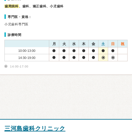
歯周病科
、歯科、矯正歯科、小児歯科
専門医・資格：
小児歯科専門医
診療時間
月
火
水
木
金
土
日
祝
10:00-13:00
14:30-19:00
14:00-17:00
三河島歯科クリニック