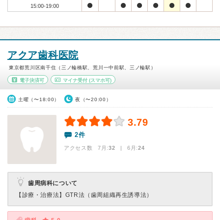
15:00-19:00
アクア歯科医院
東京都荒川区南千住（三ノ輪橋駅、荒川一中前駅、三ノ輪駅）
電子決済可
マイナ受付
(スマホ可)
土曜（〜18:00）
夜（〜20:00）
3.79
2件
アクセス数 7月:
32
| 6月:
24
歯周病科について
【診療・治療法】
GTR法（歯周組織再生誘導法）