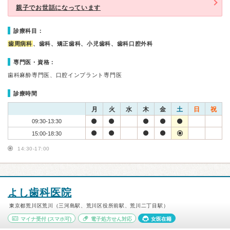
親子でお世話になっています
診療科目：
歯周病科
、歯科、矯正歯科、小児歯科、歯科口腔外科
専門医・資格：
歯科麻酔専門医、口腔インプラント専門医
診療時間
月
火
水
木
金
土
日
祝
09:30-13:30
15:00-18:30
14:30-17:00
よし歯科医院
東京都荒川区荒川（三河島駅、荒川区役所前駅、荒川二丁目駅）
マイナ受付
(スマホ可)
電子処方せん対応
女医在籍