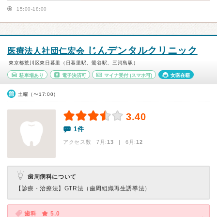
15:00-18:00
じんデンタルクリニック
医療法人社団仁宏会
東京都荒川区東日暮里（日暮里駅、鶯谷駅、三河島駅）
駐車場あり
電子決済可
マイナ受付
(スマホ可)
女医在籍
土曜（〜17:00）
3.40
1件
アクセス数 7月:
13
| 6月:
12
歯周病科について
【診療・治療法】
GTR法（歯周組織再生誘導法）
歯科
5.0