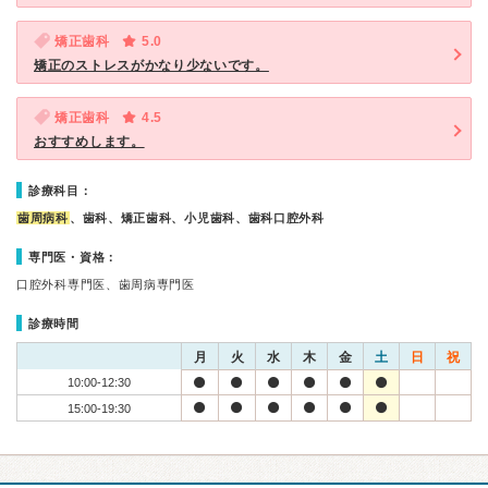
矯正歯科
5.0
矯正のストレスがかなり少ないです。
矯正歯科
4.5
おすすめします。
診療科目：
歯周病科
、歯科、矯正歯科、小児歯科、歯科口腔外科
専門医・資格：
口腔外科専門医、歯周病専門医
診療時間
月
火
水
木
金
土
日
祝
10:00-12:30
15:00-19:30