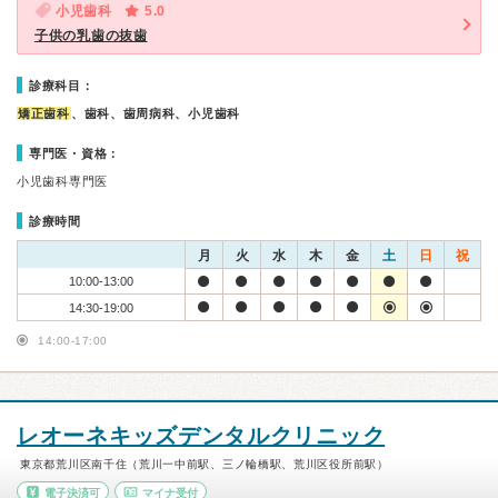
小児歯科
5.0
子供の乳歯の抜歯
診療科目：
矯正歯科
、歯科、歯周病科、小児歯科
専門医・資格：
小児歯科専門医
診療時間
月
火
水
木
金
土
日
祝
10:00-13:00
14:30-19:00
14:00-17:00
レオーネキッズデンタルクリニック
東京都荒川区南千住（荒川一中前駅、三ノ輪橋駅、荒川区役所前駅）
電子決済可
マイナ受付