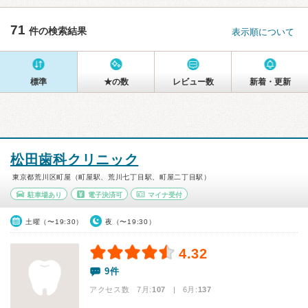
71
件の検索結果
表示順について
標準
★の数
レビュー数
新着・更新
松田歯科クリニック
東京都荒川区町屋（町屋駅、荒川七丁目駅、町屋二丁目駅）
駐車場あり
電子決済可
マイナ受付
土曜（〜19:30）
夜（〜19:30）
4.32
9件
アクセス数 7月:
107
| 6月:
137