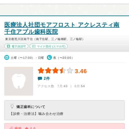
医療法人社団モアフロスト アクレスティ南
千住アプル歯科医院
東京都荒川区南千住（南千住駅、三ノ輪橋駅、三ノ輪駅）
電子決済可
マイナ受付
(スマホ可)
土曜（〜17:00）・日曜
夜（〜20:00）
3.46
2件
アクセス数 7月:
43
| 6月:
54
矯正歯科について
【診療・治療法】
噛み合わせ治療
歯科
4.0