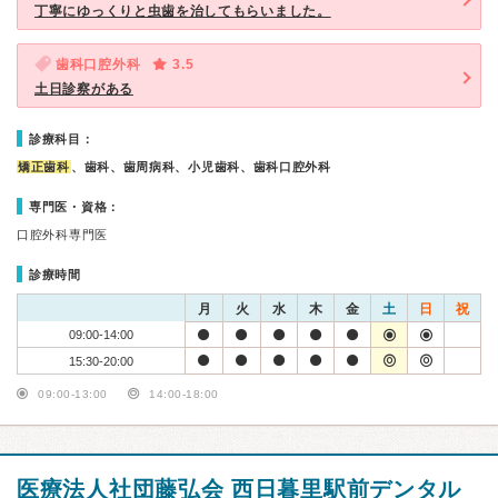
丁寧にゆっくりと虫歯を治してもらいました。
歯科口腔外科
3.5
土日診察がある
診療科目：
矯正歯科
、歯科、歯周病科、小児歯科、歯科口腔外科
専門医・資格：
口腔外科専門医
診療時間
月
火
水
木
金
土
日
祝
09:00-14:00
15:30-20:00
09:00-13:00
14:00-18:00
医療法人社団藤弘会 西日暮里駅前デンタル