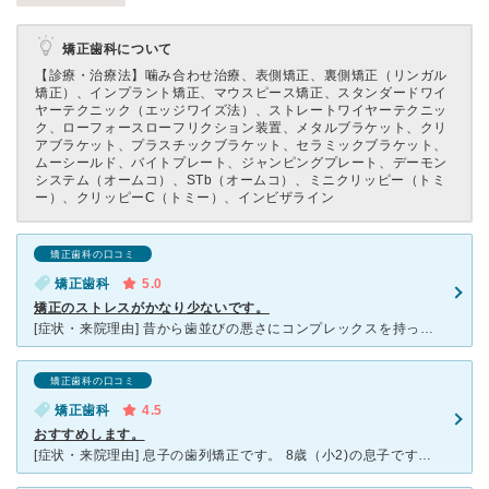
矯正歯科について
【診療・治療法】
噛み合わせ治療、表側矯正、裏側矯正（リンガル
矯正）、インプラント矯正、マウスピース矯正、スタンダードワイ
ヤーテクニック（エッジワイズ法）、ストレートワイヤーテクニッ
ク、ローフォースローフリクション装置、メタルブラケット、クリ
アブラケット、プラスチックブラケット、セラミックブラケット、
ムーシールド、バイトプレート、ジャンピングプレート、デーモン
システム（オームコ）、STb（オームコ）、ミニクリッピー（トミ
ー）、クリッピーC（トミー）、インビザライン
矯正歯科の口コミ
矯正歯科
5.0
矯正のストレスがかなり少ないです。
[症状・来院理由] 昔から歯並びの悪さにコンプレックスを持っていましたが、ようやく治療を始められるだけの費用が用意できたので、矯正をお願いすることになりました。クリニック選びにあたっては、日本矯正歯
矯正歯科の口コミ
矯正歯科
4.5
おすすめします。
[症状・来院理由] 息子の歯列矯正です。 8歳（小2)の息子です。 4か月ほど前から通っています。 院長がすべて担当して下さるので安心です。 [医師の診断・治療法] マウスピース矯正を勧め