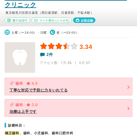
クリニック
東京都荒川区西日暮里（西日暮里駅、日暮里駅、千駄木駅）
電子決済可
マイナ受付
(スマホ可)
女医在籍
土曜（〜18:00）・日曜
夜（〜20:00）
3.34
2件
アクセス数 7月:
31
| 6月:
17
歯科
4.5
丁寧な対応で予防に力をいれてる
歯科
3.0
治療は上手です
診療科目：
矯正歯科
、歯科、小児歯科、歯科口腔外科