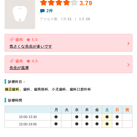
3.79
2件
アクセス数 7月:
31
| 6月:
28
歯科
5.0
気さくな先生が多いです
歯科
4.5
先生が温厚
診療科目：
矯正歯科
、歯科、歯周病科、小児歯科、歯科口腔外科
診療時間
月
火
水
木
金
土
日
祝
10:00-13:30
15:00-19:00