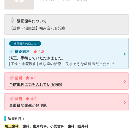
矯正歯科について
【診療・治療法】
噛み合わせ治療
矯正歯科の口コミ
矯正歯科
4.0
矯正、手術していただきました。
[症状・来院理由] 差し歯の治療。良さそうな歯科医だったので、その後矯正もしていただきました。 [医師の診断・治療法] 差し歯の根がひどい状態だったので、仮治療しておいて矯正をスタートさせました
歯科
4.0
予防歯科に力を入れている病院
歯科
4.0
真面目な先生が好印象
診療科目：
矯正歯科
、歯科、歯周病科、小児歯科、歯科口腔外科