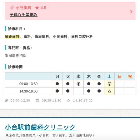
小児歯科
4.5
子供心を鷲掴み
診療科目：
矯正歯科
、歯科、歯周病科、小児歯科、歯科口腔外科
専門医・資格：
歯周病専門医
診療時間
月
火
水
木
金
土
日
祝
09:00-13:30
14:30-19:00
09:00-12:30
09:30-13:30
14:30-17:00
小台駅前歯科クリニック
東京都荒川区西尾久（小台駅、宮ノ前駅、荒川遊園地前駅）