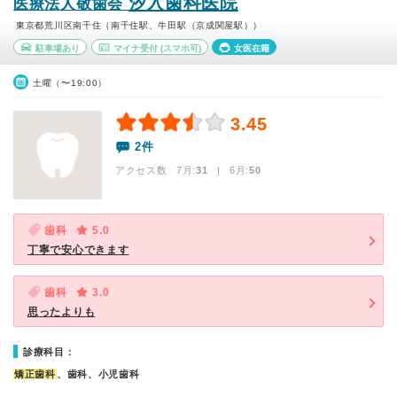
汐入歯科医院
医療法人敬歯会
東京都荒川区南千住（南千住駅、牛田駅（京成関屋駅））
駐車場あり
マイナ受付
(スマホ可)
女医在籍
土曜（〜19:00）
3.45
2件
アクセス数 7月:
31
| 6月:
50
歯科
5.0
丁寧で安心できます
歯科
3.0
思ったよりも
診療科目：
矯正歯科
、歯科、小児歯科