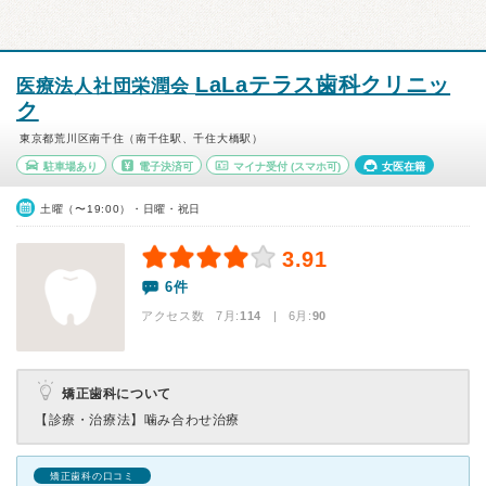
LaLaテラス歯科クリニッ
医療法人社団栄潤会
ク
東京都荒川区南千住（南千住駅、千住大橋駅）
駐車場あり
電子決済可
マイナ受付
(スマホ可)
女医在籍
土曜（〜19:00）・日曜・祝日
3.91
6件
アクセス数 7月:
114
| 6月:
90
矯正歯科について
【診療・治療法】
噛み合わせ治療
矯正歯科の口コミ