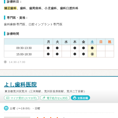
診療科目：
矯正歯科
、歯科、歯周病科、小児歯科、歯科口腔外科
専門医・資格：
歯科麻酔専門医、口腔インプラント専門医
診療時間
月
火
水
木
金
土
日
祝
09:30-13:30
15:00-18:30
14:30-17:00
よし歯科医院
東京都荒川区荒川（三河島駅、荒川区役所前駅、荒川二丁目駅）
マイナ受付
(スマホ可)
電子処方せん対応
女医在籍
土曜（〜19:00）・日曜