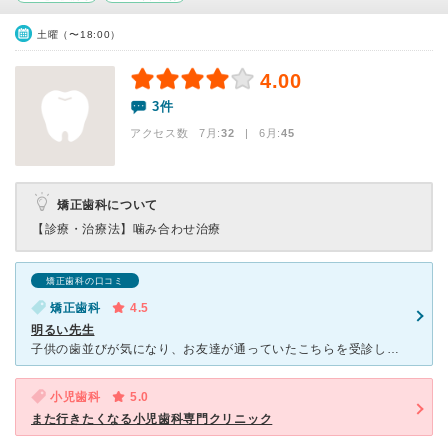
土曜（〜18:00）
4.00
3件
アクセス数 7月:
32
| 6月:
45
矯正歯科について
【診療・治療法】
噛み合わせ治療
矯正歯科の口コミ
矯正歯科
4.5
明るい先生
子供の歯並びが気になり、お友達が通っていたこちらを受診しました。 小児矯正分野では、評判がいい先生だと紹介されました。 実際に受診してみたところ、先生は明るいアロハシャツのような診察着で、子供にと
小児歯科
5.0
また行きたくなる小児歯科専門クリニック