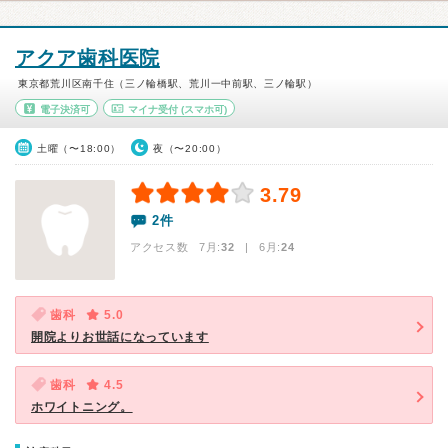
アクア歯科医院
東京都荒川区南千住（三ノ輪橋駅、荒川一中前駅、三ノ輪駅）
電子決済可
マイナ受付
(スマホ可)
土曜（〜18:00）
夜（〜20:00）
3.79
2件
アクセス数 7月:
32
| 6月:
24
歯科
5.0
開院よりお世話になっています
歯科
4.5
ホワイトニング。