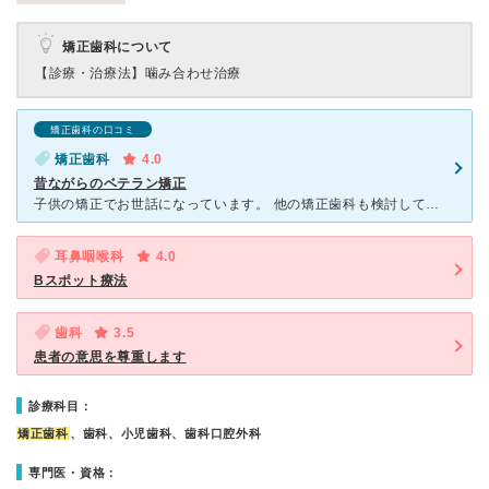
矯正歯科について
【診療・治療法】
噛み合わせ治療
矯正歯科の口コミ
矯正歯科
4.0
昔ながらのベテラン矯正
子供の矯正でお世話になっています。 他の矯正歯科も検討していましたが、家が近くで通いやすいということと 値段のこと、色々考えてここに決めました。 おそらく数えきれないほどの子供たちの矯正をされて
耳鼻咽喉科
4.0
Bスポット療法
歯科
3.5
患者の意思を尊重します
診療科目：
矯正歯科
、歯科、小児歯科、歯科口腔外科
専門医・資格：