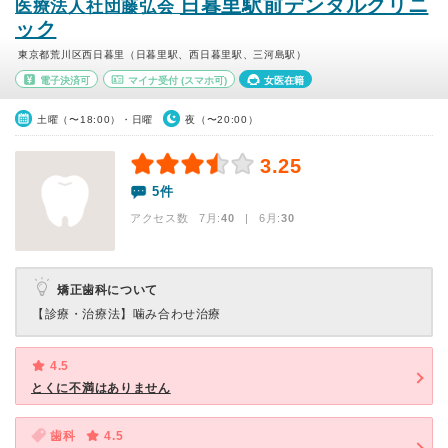
日暮里駅前デンタルクリニ
医療法人社団藤弘会
ック
東京都荒川区西日暮里（日暮里駅、西日暮里駅、三河島駅）
電子決済可
マイナ受付
(スマホ可)
女医在籍
土曜（〜18:00）・日曜
夜（〜20:00）
3.25
5件
アクセス数 7月:
40
| 6月:
30
矯正歯科について
【診療・治療法】
噛み合わせ治療
4.5
とくに不満はありません
歯科
4.5