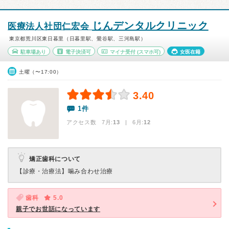
じんデンタルクリニック
医療法人社団仁宏会
東京都荒川区東日暮里（日暮里駅、鶯谷駅、三河島駅）
駐車場あり
電子決済可
マイナ受付
(スマホ可)
女医在籍
土曜（〜17:00）
3.40
1件
アクセス数 7月:
13
| 6月:
12
矯正歯科について
【診療・治療法】
噛み合わせ治療
歯科
5.0
親子でお世話になっています