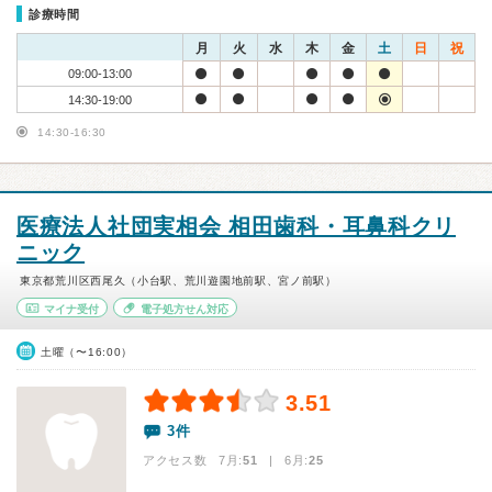
診療時間
月
火
水
木
金
土
日
祝
09:00-13:00
14:30-19:00
14:30-16:30
医療法人社団実相会 相田歯科・耳鼻科クリ
ニック
東京都荒川区西尾久（小台駅、荒川遊園地前駅、宮ノ前駅）
マイナ受付
電子処方せん対応
土曜（〜16:00）
3.51
3件
アクセス数 7月:
51
| 6月:
25