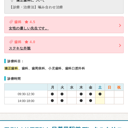
矯正歯科について
【診療・治療法】
噛み合わせ治療
歯科
4.5
女性の優しい先生です。
歯科
4.0
ステキな外観
診療科目：
矯正歯科
、歯科、歯周病科、小児歯科、歯科口腔外科
診療時間
月
火
水
木
金
土
日
祝
09:30-12:30
14:00-18:00