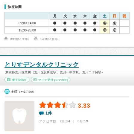
診療時間
月
火
水
木
金
土
日
祝
09:00-14:00
15:30-20:00
09:00-13:00
14:00-18:00
とりすデンタルクリニック
東京都荒川区荒川（荒川区役所前駅、荒川一中前駅、荒川二丁目駅）
電子決済可
マイナ受付
(スマホ可)
土曜（〜17:00）
3.33
1件
アクセス数 7月:
14
| 6月:
19