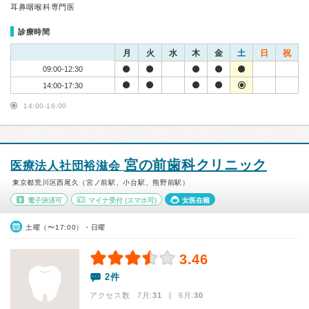
耳鼻咽喉科専門医
診療時間
月
火
水
木
金
土
日
祝
09:00-12:30
14:00-17:30
14:00-16:00
宮の前歯科クリニック
医療法人社団裕滋会
東京都荒川区西尾久（宮ノ前駅、小台駅、熊野前駅）
電子決済可
マイナ受付
(スマホ可)
女医在籍
土曜（〜17:00）・日曜
3.46
2件
アクセス数 7月:
31
| 6月:
30