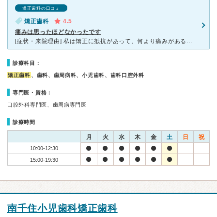
矯正歯科の口コミ
矯正歯科
4.5
痛みは思ったほどなかったです
[症状・来院理由] 私は矯正に抵抗があって、何より痛みがあるということがとても気になっていました。ここのデーモンシステムは評判が良かったので、少し試してみようと思って通いはじめたのがきっかけです。
診療科目：
矯正歯科
、歯科、歯周病科、小児歯科、歯科口腔外科
専門医・資格：
口腔外科専門医、歯周病専門医
診療時間
月
火
水
木
金
土
日
祝
10:00-12:30
15:00-19:30
南千住小児歯科矯正歯科