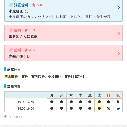
矯正歯科
5.0
小児矯正に。
小児矯正のカウンセリングにお邪魔しました。 専門の先生が穏やかで、わからないことにも丁寧に答えていただき、とても好感が持てました。 何ヵ所か、カウンセリングに伺いましたが、費用も高額なので、担当の
歯科
5.0
歯科皆さんに感謝
歯科
4.5
先生が優しい
診療科目：
矯正歯科
、歯科、歯周病科、小児歯科、歯科口腔外科
診療時間
月
火
水
木
金
土
日
祝
10:00-13:30
15:00-19:00
15:00-18:00