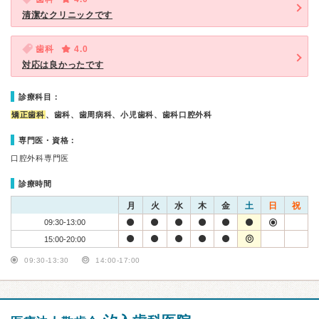
清潔なクリニックです
歯科
4.0
対応は良かったです
診療科目：
矯正歯科
、歯科、歯周病科、小児歯科、歯科口腔外科
専門医・資格：
口腔外科専門医
診療時間
月
火
水
木
金
土
日
祝
09:30-13:00
15:00-20:00
09:30-13:30
14:00-17:00