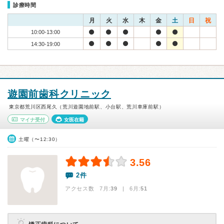
診療時間
月
火
水
木
金
土
日
祝
10:00-13:00
14:30-19:00
遊園前歯科クリニック
東京都荒川区西尾久（荒川遊園地前駅、小台駅、荒川車庫前駅）
マイナ受付
女医在籍
土曜（〜12:30）
3.56
2件
アクセス数 7月:
39
| 6月:
51