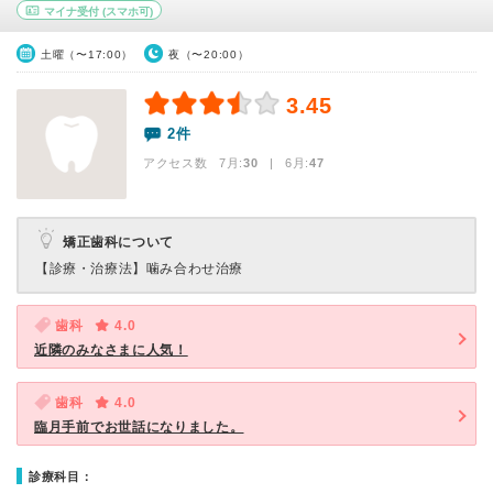
マイナ受付
(スマホ可)
土曜（〜17:00）
夜（〜20:00）
3.45
2件
アクセス数 7月:
30
| 6月:
47
矯正歯科について
【診療・治療法】
噛み合わせ治療
歯科
4.0
近隣のみなさまに人気！
歯科
4.0
臨月手前でお世話になりました。
診療科目：