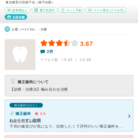
東京都荒川区南千住（南千住駅）
駐車場あり
電子決済可
ネット予約
マイナ受付
(スマホ可)
女医在籍
土曜（〜17:00）・日曜
3.67
2件
アクセス数 7月:
27
| 6月:
33
矯正歯科について
【診療・治療法】
噛み合わせ治療
矯正歯科の口コミ
矯正歯科
4.0
わかりやすい説明
子供の歯並びが気になり、比較したくて評判のいい矯正歯科を受診しました。 レントゲンで、しっかりと子供の歯の状態を観ていただき、もともと一本永久歯が無いという事がわかり、とてもためになりました。 ま