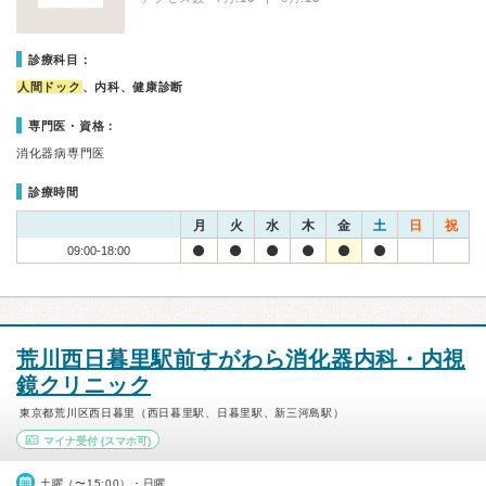
診療科目：
人間ドック
、内科、健康診断
専門医・資格：
消化器病専門医
診療時間
月
火
水
木
金
土
日
祝
09:00-18:00
荒川西日暮里駅前すがわら消化器内科・内視
鏡クリニック
東京都荒川区西日暮里（西日暮里駅、日暮里駅、新三河島駅）
マイナ受付
(スマホ可)
土曜（〜15:00）・日曜