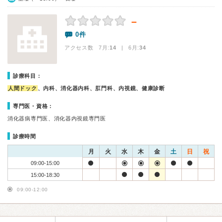
－
0件
アクセス数 7月:
14
| 6月:
34
診療科目：
人間ドック
、内科、消化器内科、肛門科、内視鏡、健康診断
専門医・資格：
消化器病専門医、消化器内視鏡専門医
診療時間
月
火
水
木
金
土
日
祝
09:00-15:00
15:00-18:30
09:00-12:00