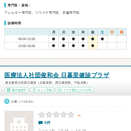
専門医・資格：
アレルギー専門医、リウマチ専門医、肝臓専門医
診療時間
月
火
水
木
金
土
日
祝
09:00-12:00
13:00-16:00
医療法人社団俊和会 日暮里健診プラザ
東京都荒川区西日暮里（日暮里駅、西日暮里駅、千駄木駅）
電子決済可
ネット予約
マイナ受付
(スマホ可)
土曜（〜18:00）
－
0件
アクセス数 7月:
16
| 6月:
15