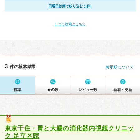
日曜日診療で絞り込む (1件)
口コミ検索はこちら
3
件の検索結果
表示順について
標準
★の数
レビュー数
新着・更新
東京千住・胃と大腸の消化器内視鏡クリニッ
ク 足立区院