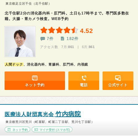
東京都足立区千住（北千住駅）
北千住駅2分の消化器内科・肛門科。土日も17時半まで。専門医多数在
籍。大腸・胃カメラ検査。WEB予約
4.52
7件
182件
アクセス数 7月:
861
| 6月:
861
人間ドック
、消化器内科、胃腸科、肛門科、内視鏡
ネット予約
電話
公式サイト
竹内病院
医療法人財団真光会
東京都荒川区荒川（町屋駅、町屋二丁目駅、荒川七丁目駅）
ネット予約
マイナ受付
(スマホ可)