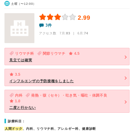
土曜（〜12:00）
2.99
3件
アクセス数 7月:
83
| 6月:
74
リウマチ科
関節リウマチ
4.5
見立ては確実
3.5
インフルエンザの予防接種をしました
内科
発熱・咳（セキ）・吐き気・嘔吐・体調不良
1.0
二度と行かない
診療科目：
人間ドック
、内科、リウマチ科、アレルギー科、健康診断