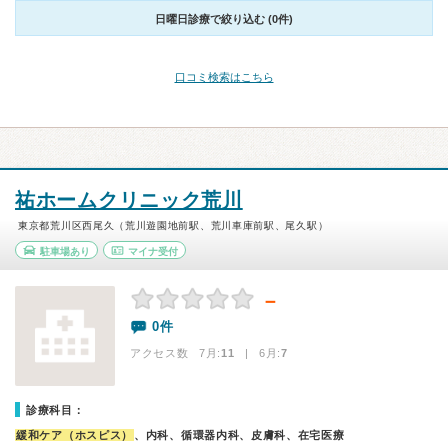
日曜日診療で絞り込む (0件)
口コミ検索はこちら
祐ホームクリニック荒川
東京都荒川区西尾久（荒川遊園地前駅、荒川車庫前駅、尾久駅）
駐車場あり
マイナ受付
－
0件
アクセス数 7月:
11
| 6月:
7
診療科目：
緩和ケア（ホスピス）
、内科、循環器内科、皮膚科、在宅医療