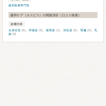
緩和医療専門医
緩和ケア（ホスピス）の関連項目（口コミ検索）
診療内容
全身症状
(0)、
呼吸器
(5)、
循環器
(1)、
消化器
(0)、
腎臓
(0)、
乳
腺
(0)