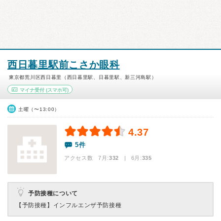
西日暮里駅前こさか眼科
東京都荒川区西日暮里（西日暮里駅、日暮里駅、新三河島駅）
マイナ受付
(スマホ可)
土曜（〜13:00）
4.37
5件
アクセス数 7月:
332
| 6月:
335
予防接種について
【予防接種】
インフルエンザ予防接種