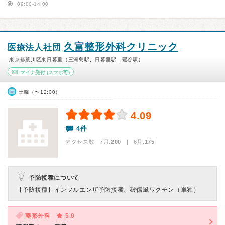
09:00-14:00
久富整形外科クリニック
医療法人社団
東京都荒川区東日暮里（三河島駅、日暮里駅、鶯谷駅）
マイナ受付
(スマホ可)
土曜（〜12:00）
4.09
4件
アクセス数 7月:
200
| 6月:
175
予防接種について
【予防接種】
インフルエンザ予防接種、破傷風ワクチン（単独）
整形外科
5.0