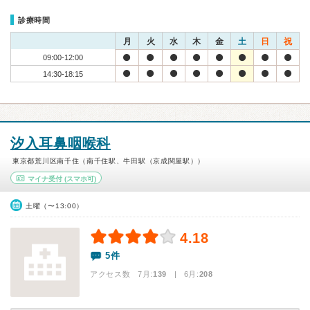
診療時間
月
火
水
木
金
土
日
祝
09:00-12:00
14:30-18:15
汐入耳鼻咽喉科
東京都荒川区南千住（南千住駅、牛田駅（京成関屋駅））
マイナ受付
(スマホ可)
土曜（〜13:00）
4.18
5件
アクセス数 7月:
139
| 6月:
208