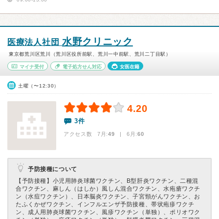
水野クリニック
医療法人社団
東京都荒川区荒川（荒川区役所前駅、荒川一中前駅、荒川二丁目駅）
マイナ受付
電子処方せん対応
女医在籍
土曜（〜12:30）
4.20
3件
アクセス数 7月:
49
| 6月:
60
予防接種について
【予防接種】
小児用肺炎球菌ワクチン、B型肝炎ワクチン、二種混
合ワクチン、麻しん（はしか）風しん混合ワクチン、水疱瘡ワクチ
ン（水痘ワクチン）、日本脳炎ワクチン、子宮頸がんワクチン、お
たふくかぜワクチン、インフルエンザ予防接種、帯状疱疹ワクチ
ン、成人用肺炎球菌ワクチン、風疹ワクチン（単独）、ポリオワク