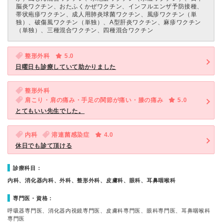
脳炎ワクチン、おたふくかぜワクチン、インフルエンザ予防接種、
帯状疱疹ワクチン、成人用肺炎球菌ワクチン、風疹ワクチン（単
独）、破傷風ワクチン（単独）、A型肝炎ワクチン、麻疹ワクチン
（単独）、三種混合ワクチン、四種混合ワクチン
整形外科
5.0
日曜日も診療していて助かりました
整形外科
肩こり・肩の痛み・手足の関節が痛い・膝の痛み
5.0
とてもいい先生でした。
内科
溶連菌感染症
4.0
休日でも診て頂ける
診療科目：
内科、消化器内科、外科、整形外科、皮膚科、眼科、耳鼻咽喉科
専門医・資格：
呼吸器専門医、消化器内視鏡専門医、皮膚科専門医、眼科専門医、耳鼻咽喉科
専門医