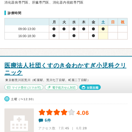
消化器病専門医、肝臓専門医、消化器内視鏡専門医
診療時間
月
火
水
木
金
土
日
祝
09:00-13:00
16:00-18:30
医療法人社団くすのき会わかすぎ小児科クリ
ニック
東京都荒川区荒川（町屋駅、荒川七丁目駅、町屋二丁目駅）
マイナ受付
(スマホ可)
電子処方せん対応
女医在籍
土曜（〜12:30）
4.06
6件
アクセス数 7月:
45
| 6月:
28