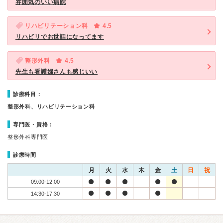
雰囲気のいい病院
リハビリテーション科
4.5
リハビリでお世話になってます
整形外科
4.5
先生も看護婦さんも感じいい
診療科目：
整形外科、リハビリテーション科
専門医・資格：
整形外科専門医
診療時間
月
火
水
木
金
土
日
祝
09:00-12:00
14:30-17:30