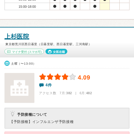
15:00-18:00
上杉医院
東京都荒川区西日暮里（日暮里駅、西日暮里駅、三河島駅）
マイナ受付
(スマホ可)
女医在籍
土曜（〜13:00）
4.09
4件
アクセス数 7月:
382
| 6月:
482
予防接種について
【予防接種】
インフルエンザ予防接種