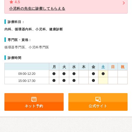
4.5
小児科の先生に診察してもらえる
診療科目：
内科、循環器内科、小児科、健康診断
専門医・資格：
循環器専門医、小児科専門医
診療時間
月
火
水
木
金
土
日
祝
09:00-12:20
15:00-17:30
ネット予約
公式サイト