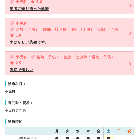
小児科
5.0
患者に寄り添った診療
小児科
発熱（子供）・腹痛・吐き気・嘔吐（子供）・発疹（子供）
5.0
すばらしい先生です。
小児科
発熱（子供）・腹痛・吐き気・嘔吐（子供）
4.5
親切で優しい
診療科目：
小児科
専門医・資格：
小児科専門医
診療時間
月
火
水
木
金
土
日
祝
09:00-12:00