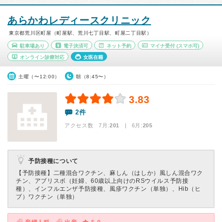
あらかわレディースクリニック
東京都荒川区町屋（町屋駅、荒川七丁目駅、町屋二丁目駅）
駐車場あり
電子決済可
ネット予約
マイナ受付
(スマホ可)
オンライン診療対応
女医在籍
土曜（〜12:00）
朝（8:45〜）
3.83
2件
アクセス数 7月:
201
| 6月:
205
予防接種について
【予防接種】
二種混合ワクチン、麻しん（はしか）風しん混合ワク
チン、アブリスボ（妊婦、60歳以上向けのRSウイルス予防接
種）、インフルエンザ予防接種、風疹ワクチン（単独）、Hib（ヒ
ブ）ワクチン（単独）