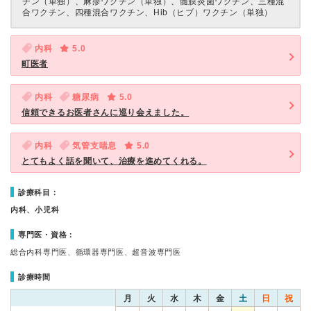
チン（単独）、麻疹ワクチン（単独）、髄膜炎菌ワクチン、三種混
合ワクチン、四種混合ワクチン、Hib（ヒブ）ワクチン（単独）
内科
5.0
町医者
内科
糖尿病
5.0
信頼できるお医者さんに巡り会えました。
内科
気管支喘息
5.0
とてもよく話を聞いて、治療を進めてくれる。
診療科目：
内科、小児科
専門医・資格：
総合内科専門医、循環器専門医、超音波専門医
診療時間
月
火
水
木
金
土
日
祝