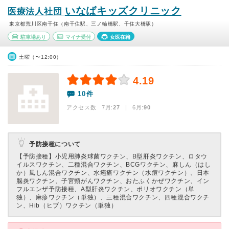
いなばキッズクリニック
医療法人社団
東京都荒川区南千住（南千住駅、三ノ輪橋駅、千住大橋駅）
駐車場あり
マイナ受付
女医在籍
土曜（〜12:00）
4.19
10件
アクセス数 7月:
27
| 6月:
90
予防接種について
【予防接種】
小児用肺炎球菌ワクチン、B型肝炎ワクチン、ロタウ
イルスワクチン、二種混合ワクチン、BCGワクチン、麻しん（はし
か）風しん混合ワクチン、水疱瘡ワクチン（水痘ワクチン）、日本
脳炎ワクチン、子宮頸がんワクチン、おたふくかぜワクチン、イン
フルエンザ予防接種、A型肝炎ワクチン、ポリオワクチン（単
独）、麻疹ワクチン（単独）、三種混合ワクチン、四種混合ワクチ
ン、Hib（ヒブ）ワクチン（単独）