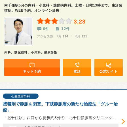
南千住駅5分の内科・小児科・糖尿病内科。土曜・日曜13時まで。生活習
慣病。WEB予約。オンライン診療
3.23
0件
12件
アクセス数 7月:
114
| 6月:
121
内科、糖尿病科、小児科、健康診断
ネット予約
電話
公式サイト
心臓血管外科
接着剤で静脈を閉塞。下肢静脈瘤の新たな治療法「グルー治
療」
「北千住駅」西口から徒歩約3分の「北千住静脈瘤クリニック」は2017年開院。2019年12月に保険適用となった下肢静脈瘤の新たな治療法「グルー治療」の特徴やメリット・デメリット、手術の具体的な手順等について、入谷哲司院長に伺った。