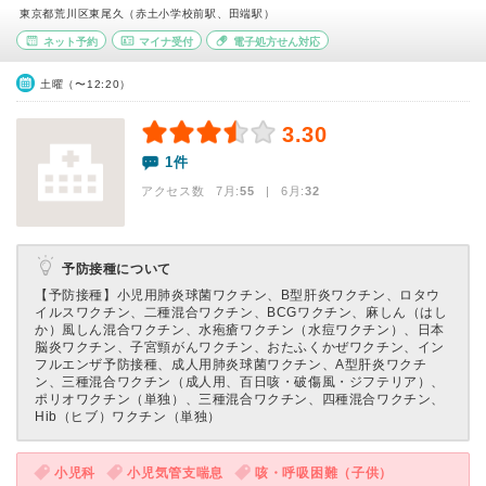
東京都荒川区東尾久（赤土小学校前駅、田端駅）
ネット予約
マイナ受付
電子処方せん対応
土曜（〜12:20）
3.30
1件
アクセス数 7月:
55
| 6月:
32
予防接種について
【予防接種】
小児用肺炎球菌ワクチン、B型肝炎ワクチン、ロタウ
イルスワクチン、二種混合ワクチン、BCGワクチン、麻しん（はし
か）風しん混合ワクチン、水疱瘡ワクチン（水痘ワクチン）、日本
脳炎ワクチン、子宮頸がんワクチン、おたふくかぜワクチン、イン
フルエンザ予防接種、成人用肺炎球菌ワクチン、A型肝炎ワクチ
ン、三種混合ワクチン（成人用、百日咳・破傷風・ジフテリア）、
ポリオワクチン（単独）、三種混合ワクチン、四種混合ワクチン、
Hib（ヒブ）ワクチン（単独）
小児科
小児気管支喘息
咳・呼吸困難（子供）