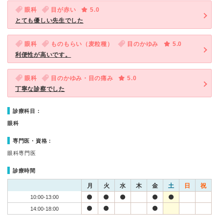
眼科
目が赤い
5.0
とても優しい先生でした
眼科
ものもらい（麦粒種）
目のかゆみ
5.0
利便性が高いです。
眼科
目のかゆみ・目の痛み
5.0
丁寧な診察でした
診療科目：
眼科
専門医・資格：
眼科専門医
診療時間
月
火
水
木
金
土
日
祝
10:00-13:00
14:00-18:00