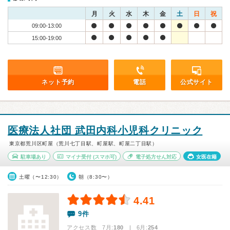
月
火
水
木
金
土
日
祝
09:00-13:00
15:00-19:00
ネット予約
電話
公式サイト
医療法人社団 武田内科小児科クリニック
東京都荒川区町屋（荒川七丁目駅、町屋駅、町屋二丁目駅）
駐車場あり
マイナ受付
(スマホ可)
電子処方せん対応
女医在籍
土曜（〜12:30）
朝（8:30〜）
4.41
9件
アクセス数 7月:
180
| 6月:
254