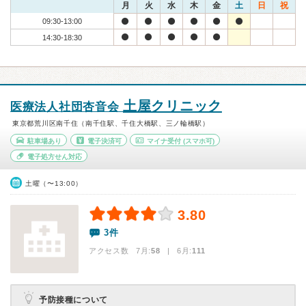
月
火
水
木
金
土
日
祝
09:30-13:00
14:30-18:30
土屋クリニック
医療法人社団杏音会
東京都荒川区南千住（南千住駅、千住大橋駅、三ノ輪橋駅）
駐車場あり
電子決済可
マイナ受付
(スマホ可)
電子処方せん対応
土曜（〜13:00）
3.80
3件
アクセス数 7月:
58
| 6月:
111
予防接種について