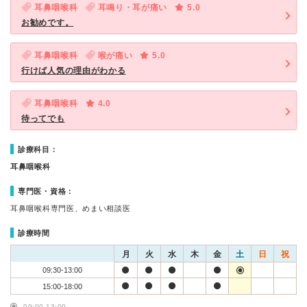
耳鼻咽喉科
耳鳴り・耳が痛い
5.0
お勧めです。
耳鼻咽喉科
喉が痛い
5.0
行けば人気の理由がわかる
耳鼻咽喉科
4.0
待ってでも
診療科目：
耳鼻咽喉科
専門医・資格：
耳鼻咽喉科専門医、めまい相談医
診療時間
月
火
水
木
金
土
日
祝
09:30-13:00
15:00-18:00
09:00-13:00