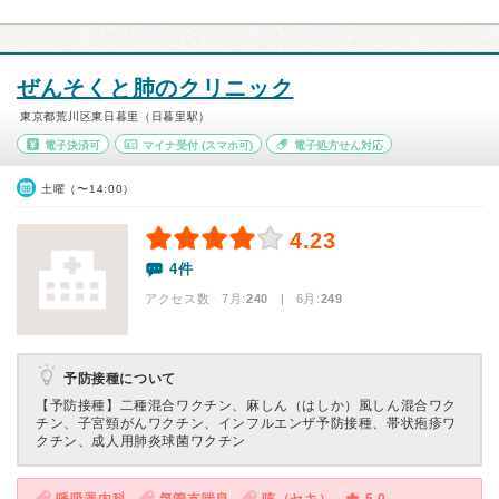
ぜんそくと肺のクリニック
東京都荒川区東日暮里（日暮里駅）
電子決済可
マイナ受付
(スマホ可)
電子処方せん対応
土曜（〜14:00）
4.23
4件
アクセス数 7月:
240
| 6月:
249
予防接種について
【予防接種】
二種混合ワクチン、麻しん（はしか）風しん混合ワク
チン、子宮頸がんワクチン、インフルエンザ予防接種、帯状疱疹ワ
クチン、成人用肺炎球菌ワクチン