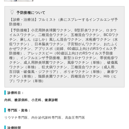
予防接種について
【診療・治療法】
フルミスト（鼻にスプレーするインフルエンザ予
防接種）
【予防接種】
小児用肺炎球菌ワクチン、B型肝炎ワクチン、ロタウ
イルスワクチン、二種混合ワクチン、五種混合ワクチン、BCGワク
チン、麻しん（はしか）風しん混合ワクチン、水疱瘡ワクチン（水
痘ワクチン）、日本脳炎ワクチン、子宮頸がんワクチン、おたふく
かぜワクチン、アブリスボ（妊婦、60歳以上向けのRSウイルス予
防接種）、アレックスビー（60歳以上向けのRSウイルス予防接
種）、インフルエンザ予防接種、新型コロナワクチン、帯状疱疹ワ
クチン、成人用肺炎球菌ワクチン、風疹ワクチン（単独）、破傷風
ワクチン（単独）、狂犬病ワクチン、三種混合ワクチン（成人用、
百日咳・破傷風・ジフテリア）、ポリオワクチン（単独）、麻疹ワ
クチン（単独）、髄膜炎菌ワクチン、四種混合ワクチン、Hib（ヒ
ブ）ワクチン（単独）
診療科目：
内科、糖尿病科、小児科、健康診断
専門医・資格：
リウマチ専門医、内分泌代謝科専門医、高血圧専門医
診療時間