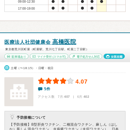
09:00-12:30
17:00-19:00
高橋医院
医療法人社団健康会
東京都荒川区町屋（町屋駅、荒川七丁目駅、町屋二丁目駅）
駐車場あり
マイナ受付
(スマホ可)
電子処方せん対応
女医在籍
土曜（〜18:15）・日曜・祝日
4.07
5件
アクセス数 7月:
407
| 6月:
402
予防接種について
【予防接種】
B型肝炎ワクチン、二種混合ワクチン、麻しん（はし
か）風しん混合ワクチン、水疱瘡ワクチン（水痘ワクチン）、日本