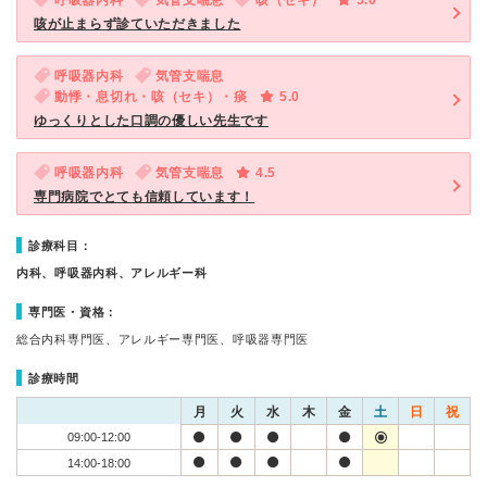
呼吸器内科
気管支喘息
咳（セキ）
5.0
咳が止まらず診ていただきました
呼吸器内科
気管支喘息
動悸・息切れ・咳（セキ）・痰
5.0
ゆっくりとした口調の優しい先生です
呼吸器内科
気管支喘息
4.5
専門病院でとても信頼しています！
診療科目：
内科、呼吸器内科、アレルギー科
専門医・資格：
総合内科専門医、アレルギー専門医、呼吸器専門医
診療時間
月
火
水
木
金
土
日
祝
09:00-12:00
14:00-18:00