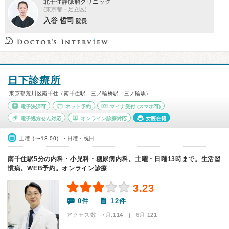
北千住静脈瘤クリニック
(東京都・足立区)
入谷 哲司
院長
日下診療所
東京都荒川区南千住（南千住駅、三ノ輪橋駅、三ノ輪駅）
電子決済可
ネット予約
マイナ受付
(スマホ可)
電子処方せん対応
オンライン診療対応
女医在籍
土曜（〜13:00）・日曜・祝日
南千住駅5分の内科・小児科・糖尿病内科。土曜・日曜13時まで。生活習
慣病。WEB予約。オンライン診療
3.23
0件
12件
アクセス数 7月:
114
| 6月:
121