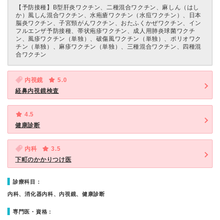
【予防接種】
B型肝炎ワクチン、二種混合ワクチン、麻しん（はし
か）風しん混合ワクチン、水疱瘡ワクチン（水痘ワクチン）、日本
脳炎ワクチン、子宮頸がんワクチン、おたふくかぜワクチン、イン
フルエンザ予防接種、帯状疱疹ワクチン、成人用肺炎球菌ワクチ
ン、風疹ワクチン（単独）、破傷風ワクチン（単独）、ポリオワク
チン（単独）、麻疹ワクチン（単独）、三種混合ワクチン、四種混
合ワクチン
内視鏡
5.0
経鼻内視鏡検査
4.5
健康診断
内科
3.5
下町のかかりつけ医
診療科目：
内科、消化器内科、内視鏡、健康診断
専門医・資格：