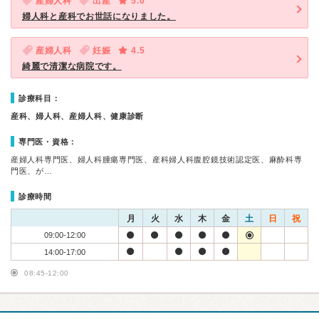
産婦人科
出産
5.0
婦人科と産科でお世話になりました。
産婦人科
妊娠
4.5
綺麗で清潔な病院です。
診療科目：
産科、婦人科、産婦人科、健康診断
専門医・資格：
産婦人科専門医、婦人科腫瘍専門医、産科婦人科腹腔鏡技術認定医、麻酔科専
門医、が…
診療時間
月
火
水
木
金
土
日
祝
09:00-12:00
14:00-17:00
08:45-12:00