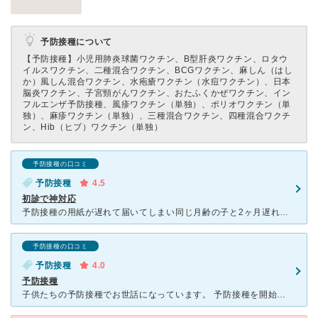
予防接種について
【予防接種】
小児用肺炎球菌ワクチン、B型肝炎ワクチン、ロタウ
イルスワクチン、二種混合ワクチン、BCGワクチン、麻しん（はし
か）風しん混合ワクチン、水疱瘡ワクチン（水痘ワクチン）、日本
脳炎ワクチン、子宮頸がんワクチン、おたふくかぜワクチン、イン
フルエンザ予防接種、風疹ワクチン（単独）、ポリオワクチン（単
独）、麻疹ワクチン（単独）、三種混合ワクチン、四種混合ワクチ
ン、Hib（ヒブ）ワクチン（単独）
予防接種の口コミ
予防接種
4.5
初診で神対応
予防接種の用紙が遅れて届いてしまい同じ月齢の子と2ヶ月遅れてのスタートになってしまいました。 状況を電話で説明した後すぐに来院して下さいとのことで急いで行きました。 2ヶ月遅れのことを気にかけてい
予防接種の口コミ
予防接種
4.0
予防接種
子供たちの予防接種でお世話になっています。 予防接種を開始する前に先生と保護者の面談があり、そこでそれぞれの予防接種の内容や副作用の説明を丁寧にしてくださいます。 それと同時に、予防接種のスケジュ