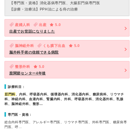
【専門医・資格】
消化器病専門医、大腸肛門病専門医
【診療・治療法】
PPH法による痔の治療
産婦人科
出産
5.0
出産でお世話になりました
脳神経外科
くも膜下出血
5.0
脳外科手術の信頼できる病院
整形外科
5.0
股関節センター4年後
診療科目：
肛門科
、内科、呼吸器内科、循環器内科、消化器内科、糖尿病科、リウマチ
科、神経内科、血液内科、腎臓内科、外科、呼吸器外科、消化器外科、乳腺
科、脳神経外科、整形…
専門医・資格：
総合内科専門医、アレルギー専門医、リウマチ専門医、外科専門医、糖尿病専
門医、呼…