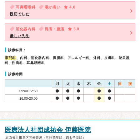
耳鼻咽喉科
喉が痛い
4.0
親切でした
消化器内科
胃痛・腹痛
3.0
優しい先生
診療科目：
肛門科
、内科、消化器内科、胃腸科、アレルギー科、外科、皮膚科、泌尿器
科、性病科、耳鼻咽喉科
診療時間
月
火
水
木
金
土
日
祝
09:00-12:30
16:00-20:00
医療法人社団成祐会 伊藤医院
東京都世田谷区三軒茶屋（三軒茶屋駅、西太子堂駅）