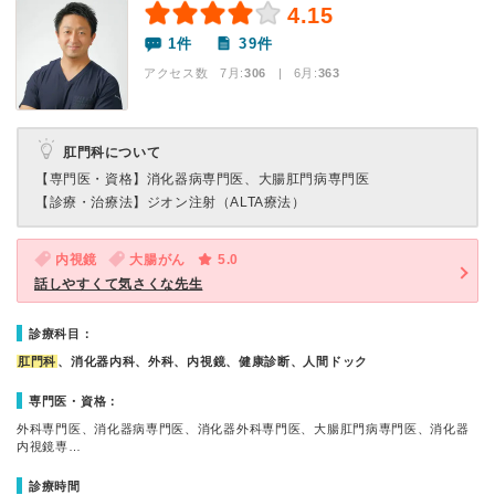
4.15
1件
39件
アクセス数 7月:
306
| 6月:
363
肛門科について
【専門医・資格】
消化器病専門医、大腸肛門病専門医
【診療・治療法】
ジオン注射（ALTA療法）
内視鏡
大腸がん
5.0
話しやすくて気さくな先生
診療科目：
肛門科
、消化器内科、外科、内視鏡、健康診断、人間ドック
専門医・資格：
外科専門医、消化器病専門医、消化器外科専門医、大腸肛門病専門医、消化器
内視鏡専…
診療時間