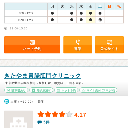
月
火
水
木
金
土
日
祝
09:00-12:30
15:00-17:30
13:00-15:30
ネット予約
電話
公式サイト
きたやま胃腸肛門クリニック
東京都世田谷区桜新町（桜新町駅、用賀駅、三軒茶屋駅）
駐車場あり
電子決済可
ネット予約
マイナ受付
(スマホ可)
土曜（〜12:00）・日曜
4.17
5件