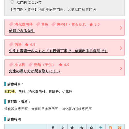
肛門科について
【専門医・資格】
消化器病専門医、大腸肛門病専門医
消化器内科
胃炎
胸やけ・胃もたれ
5.0
信頼できる先生
内科
4.5
先生も看護士さんもとても親切丁寧で、信頼出来る病院です
小児科
発熱（子供）
4.0
先生の喋り方が聞き取りにくい
診療科目：
肛門科
、内科、消化器内科、胃腸科、小児科
専門医・資格：
消化器病専門医、大腸肛門病専門医、消化器内視鏡専門医
診療時間
月
火
水
木
金
土
日
祝