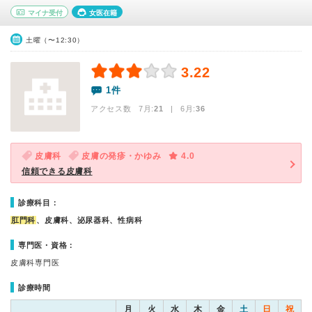
マイナ受付
女医在籍
土曜（〜12:30）
3.22
1件
アクセス数 7月:
21
| 6月:
36
皮膚科
皮膚の発疹・かゆみ
4.0
信頼できる皮膚科
診療科目：
肛門科
、皮膚科、泌尿器科、性病科
専門医・資格：
皮膚科専門医
診療時間
月
火
水
木
金
土
日
祝