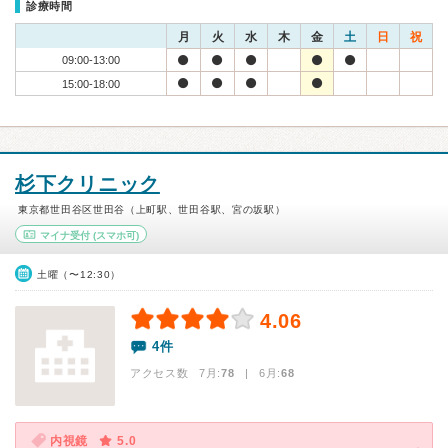
診療時間
月
火
水
木
金
土
日
祝
09:00-13:00
15:00-18:00
杉下クリニック
東京都世田谷区世田谷（上町駅、世田谷駅、宮の坂駅）
マイナ受付
(スマホ可)
土曜（〜12:30）
4.06
4件
アクセス数 7月:
78
| 6月:
68
内視鏡
5.0