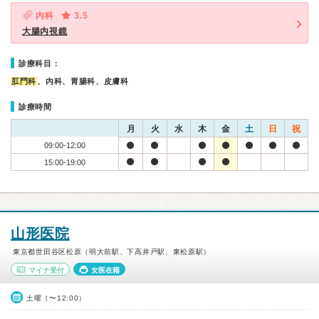
内科
3.5
大腸内視鏡
診療科目：
肛門科
、内科、胃腸科、皮膚科
診療時間
月
火
水
木
金
土
日
祝
09:00-12:00
15:00-19:00
山形医院
東京都世田谷区松原（明大前駅、下高井戸駅、東松原駅）
マイナ受付
女医在籍
土曜（〜12:00）