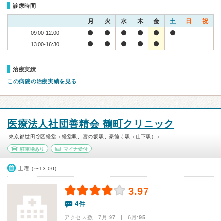
診療時間
月
火
水
木
金
土
日
祝
09:00-12:00
13:00-16:30
治療実績
この病院の治療実績を見る
医療法人社団善精会 鶴町クリニック
東京都世田谷区経堂（経堂駅、宮の坂駅、豪徳寺駅（山下駅））
駐車場あり
マイナ受付
土曜（〜13:00）
3.97
4件
アクセス数 7月:
97
| 6月:
95