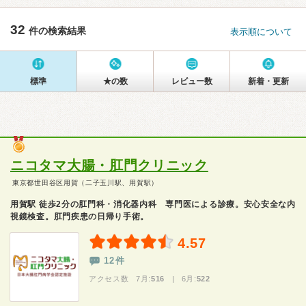
32
件の検索結果
表示順について
標準
★の数
レビュー数
新着・更新
ニコタマ大腸・肛門クリニック
東京都世田谷区用賀（二子玉川駅、用賀駅）
用賀駅 徒歩2分の肛門科・消化器内科 専門医による診療。安心安全な内
視鏡検査。肛門疾患の日帰り手術。
4.57
12件
アクセス数 7月:
516
| 6月:
522