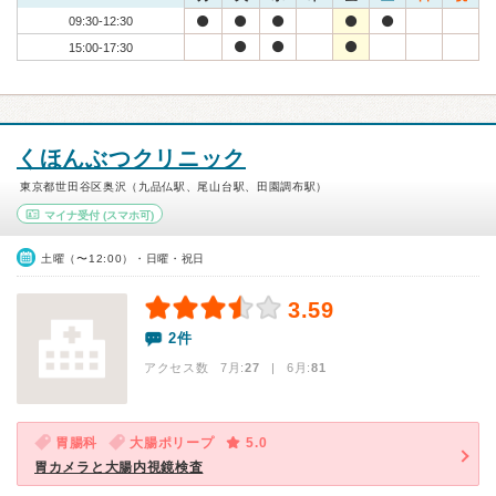
09:30-12:30
15:00-17:30
くほんぶつクリニック
東京都世田谷区奥沢（九品仏駅、尾山台駅、田園調布駅）
マイナ受付
(スマホ可)
土曜（〜12:00）・日曜・祝日
3.59
2件
アクセス数 7月:
27
| 6月:
81
胃腸科
大腸ポリープ
5.0
胃カメラと大腸内視鏡検査