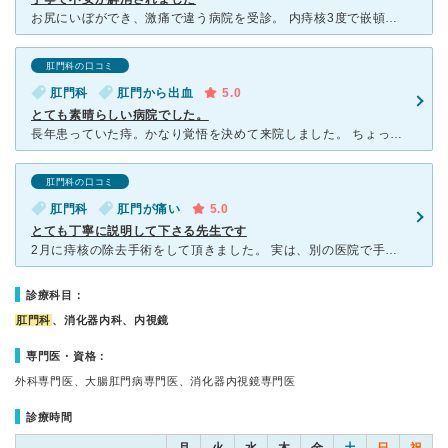
お尻にいぼができ、激痛で違う病院を受診。 内痔核3度で嵌頓状態と診断、手術か軟膏で付き合うか選択を迫られ、こちらの病院に受診（セカンドオピニオン）。 上記を説明後、きちんと診察してもらったところ、
肛門科の口コミ
肛門科
肛門から出血
5.0
とても素晴らしい病院でした。
長年患っていた痔。かなり覚悟を決めて来院しました。 ちょっと、分かりにくい場所ですが、肛門科ですので…この位影に隠れていたほうが…と、思って中に入ってはビックリ！大混雑でした。診察まで、一時間半待ち
肛門科の口コミ
肛門科
肛門が痛い
5.0
とても丁寧に説明して下さる先生です
2月に痔核の除去手術をして頂きました。 実は、別の医院で手術日程迄決めていたのですがそこの先生の説明が余りにも無さ過ぎだったので、ネットで見付けたこの医院で先生の話を聞き納得できてたら治療をお願
診療科目：
肛門科
、消化器内科、内視鏡
専門医・資格：
外科専門医、大腸肛門病専門医、消化器内視鏡専門医
診療時間