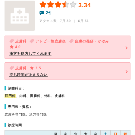
3.34
2件
アクセス数 7月:
39
| 6月:
51
皮膚科
アトピー性皮膚炎
皮膚の発疹・かゆみ
4.0
漢方を処方してくれます
皮膚科
3.5
待ち時間があまりない
診療科目：
肛門科
、内科、胃腸科、外科、皮膚科
専門医・資格：
皮膚科専門医、漢方専門医
診療時間
月
火
水
木
金
土
日
祝