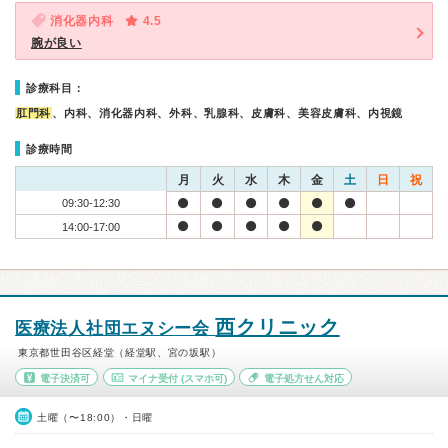
消化器内科
4.5
腕が良い
診療科目：
肛門科
、内科、消化器内科、外科、乳腺科、皮膚科、美容皮膚科、内視鏡
診療時間
月
火
水
木
金
土
日
祝
09:30-12:30
14:00-17:00
西クリニック
医療法人社団エヌシー会
東京都世田谷区経堂（経堂駅、宮の坂駅）
電子決済可
マイナ受付
(スマホ可)
電子処方せん対応
土曜（〜18:00）・日曜