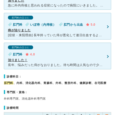
治りました
急に外内痔核と思われる症状になったので病院にいきました。 外痔核はその日に日帰り手術で切除してもらい、内痔核は注射治療をしてもらいました。 その日と2,3日は手術跡の痛みが残りますが1週間程で
肛門科の口コミ
肛門科
いぼ痔（内痔核）
肛門から出血
5.0
痔が治りました
[症状・来院理由] 長年持っていた痔が悪化して連日出血するようになったので会社の近くの病院に受診。この病院で入院手術といわれたが、入院なら家の近くと思いのこの病院にもう一度見てもらいに行った。 [
肛門科の口コミ
肛門科
4.0
治りました！
長年、悩みだった痔がなおりました。待ち時間は人気なので少し長めです。いつも先生は、親身になって、痔の種類や症状について説明いただけました。 先生の丁寧な診察、迅速な判断で痔がなおりました。痔の治療も
診療科目：
肛門科
、内科、消化器内科、胃腸科、外科、整形外科、健康診断、在宅医療
専門医・資格：
外科専門医、消化器外科専門医
診療時間