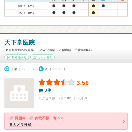
09:00-12:30
15:00-18:30
天下堂医院
東京都世田谷区南烏山（芦花公園駅、八幡山駅、千歳烏山駅）
駐車場あり
マイナ受付
土曜（〜20:00）
夜（〜20:00）
3.58
3件
アクセス数 7月:
102
| 6月:
85
胃腸科
食欲不振
5.0
胃カメラ検診