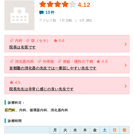
4.12
10件
アクセス数 7月:
245
| 6月:
201
内科
咳（セキ）
5.0
院長は名医です
消化器内科
外痔核
便秘・慢性の下痢
4.5
首都圏の消化器の先生では一番話しやすい先生です
4.5
院長先生は非常に感じの良い先生です
診療科目：
肛門科
、内科、循環器内科、消化器内科
診療時間
月
火
水
木
金
土
日
祝