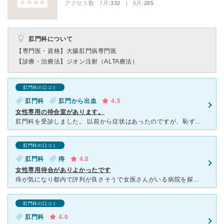
アクセス数 7月:
332
| 6月:
285
肛門科について
【専門医・資格】
大腸肛門病専門医
【診療・治療法】
ジオン注射（ALTA療法）
肛門科の口コミ
肛門科
肛門から出血
4.5
女性専用の待合室があります。
肛門科を受診しました。 以前から症状はあったのですが、恥ずかしさもありなかなか受診出来ずにいました。 女性が来院しやすいように女性専用の待合室があり、先生は男性ですがとても丁寧に診察してもらえ
肛門科の口コミ
肛門科
痔
4.0
女性専用待合がありよかったです
痔が気になり都内で評判が良さそうで女医さんがいる病院を探して行きました。女性専用待合があったためあまり人の目を気にしなくて良いのがよかったです。 診察では気になっている点を確認していただき内診も
肛門科の口コミ
肛門科
4.0