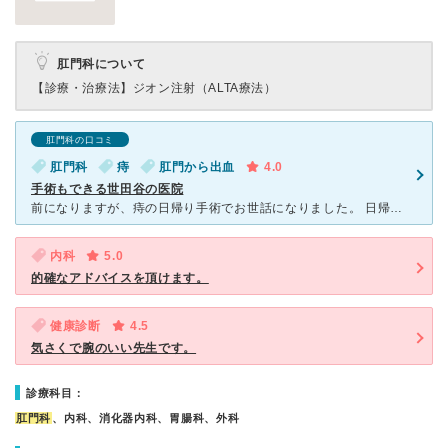
肛門科について
【診療・治療法】
ジオン注射（ALTA療法）
肛門科の口コミ
肛門科
痔
肛門から出血
4.0
手術もできる世田谷の医院
前になりますが、痔の日帰り手術でお世話になりました。 日帰りと言えどもはじめての手術が心配でしたが、麻酔の説明や手術後の説明、タクシーの手配もしてくれ、大変お世話になりました。 看護婦さんが、お母
内科
5.0
的確なアドバイスを頂けます。
健康診断
4.5
気さくで腕のいい先生です。
診療科目：
肛門科
、内科、消化器内科、胃腸科、外科