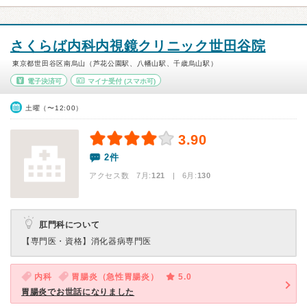
さくらば内科内視鏡クリニック世田谷院
東京都世田谷区南烏山（芦花公園駅、八幡山駅、千歳烏山駅）
電子決済可
マイナ受付
(スマホ可)
土曜（〜12:00）
3.90
2件
アクセス数 7月:
121
| 6月:
130
肛門科について
【専門医・資格】
消化器病専門医
内科
胃腸炎（急性胃腸炎）
5.0
胃腸炎でお世話になりました