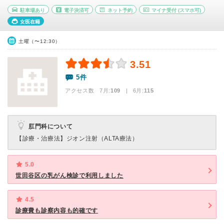
駐車場あり
電子決済可
ネット予約
マイナ受付
(スマホ可)
女医在籍
土曜（〜12:30）
3.51
5件
アクセス数 7月:
109
| 6月:
115
肛門科について
【診療・治療法】
ジオン注射（ALTA療法）
5.0
世田谷区の乳がん検診で利用しました
4.5
診療費も診察内容も的確です