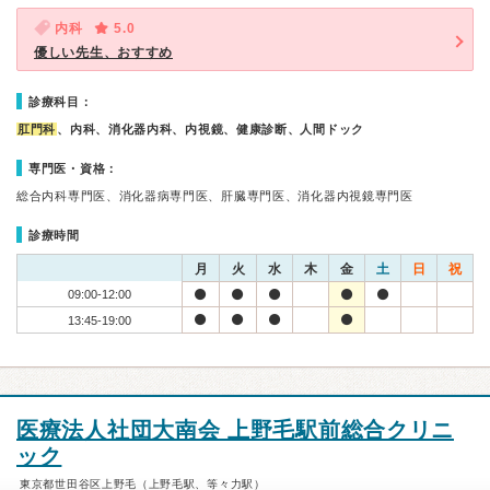
内科
5.0
優しい先生、おすすめ
診療科目：
肛門科
、内科、消化器内科、内視鏡、健康診断、人間ドック
専門医・資格：
総合内科専門医、消化器病専門医、肝臓専門医、消化器内視鏡専門医
診療時間
月
火
水
木
金
土
日
祝
09:00-12:00
13:45-19:00
医療法人社団大南会 上野毛駅前総合クリニ
ック
東京都世田谷区上野毛（上野毛駅、等々力駅）