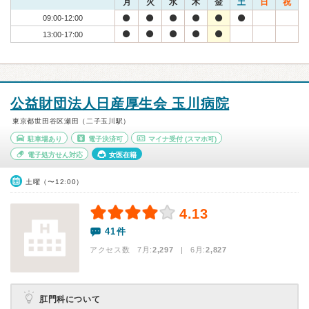
月
火
水
木
金
土
日
祝
09:00-12:00
13:00-17:00
公益財団法人日産厚生会 玉川病院
東京都世田谷区瀬田（二子玉川駅）
駐車場あり
電子決済可
マイナ受付
(スマホ可)
電子処方せん対応
女医在籍
土曜（〜12:00）
4.13
41件
アクセス数 7月:
2,297
| 6月:
2,827
肛門科について