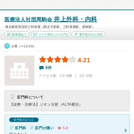
井上外科・内科
医療法人社団周駒会
東京都世田谷区三軒茶屋（西太子堂駅、三軒茶屋駅、若林駅）
駐車場あり
マイナ受付
(スマホ可)
電子処方せん対応
土曜（〜12:00）
4.21
8件
アクセス数 7月:
198
| 6月:
176
肛門科について
【診療・治療法】
ジオン注射（ALTA療法）
肛門科の口コミ
肛門科
肛門が痛い
5.0