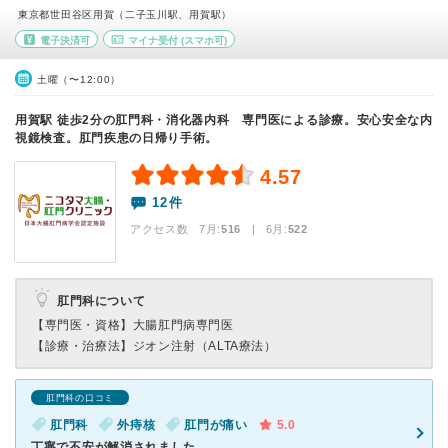
東京都世田谷区用賀（二子玉川駅、用賀駅）
電子決済可
マイナ受付
(スマホ可)
土曜（〜12:00）
用賀駅 徒歩2分の肛門科・消化器内科 専門医による診療。安心安全な内
視鏡検査。肛門疾患の日帰り手術。
4.57
12件
アクセス数 7月:
516
| 6月:
522
肛門科について
【専門医・資格】
大腸肛門病専門医
【診療・治療法】
ジオン注射（ALTA療法）
肛門科の口コミ
肛門科
外痔核
肛門が痛い
5.0
丁寧で不安が解消されました