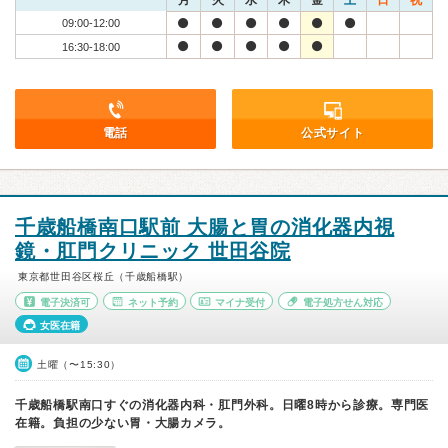
月
火
水
木
金
土
日
祝
09:00-12:00
16:30-18:00
電話
公式サイト
千歳船橋南口駅前 大腸と胃の消化器内視
鏡・肛門クリニック 世田谷院
東京都世田谷区桜丘（千歳船橋駅）
電子決済可
ネット予約
マイナ受付
電子処方せん対応
女医在籍
土曜（〜15:30）
千歳船橋駅南口すぐの消化器内科・肛門外科。日曜8時から診療。専門医
在籍。負担の少ない胃・大腸カメラ。