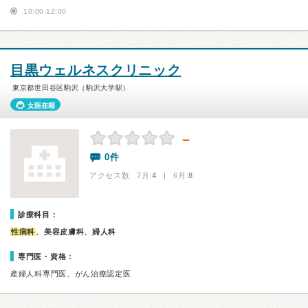
10:00-12:00
目黒ウェルネスクリニック
東京都世田谷区駒沢（駒沢大学駅）
女医在籍
－
0件
アクセス数 7月:
4
| 6月:
8
診療科目：
性病科
、美容皮膚科、婦人科
専門医・資格：
産婦人科専門医、がん治療認定医