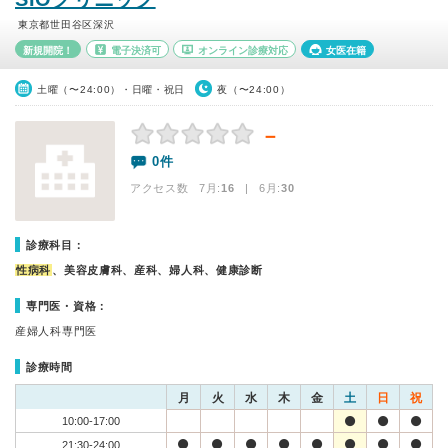
東京都世田谷区深沢
新規開院！
電子決済可
オンライン診療対応
女医在籍
土曜（〜24:00）・日曜・祝日
夜（〜24:00）
－
0件
アクセス数 7月:
16
| 6月:
30
診療科目：
性病科
、美容皮膚科、産科、婦人科、健康診断
専門医・資格：
産婦人科専門医
診療時間
月
火
水
木
金
土
日
祝
10:00-17:00
21:30-24:00