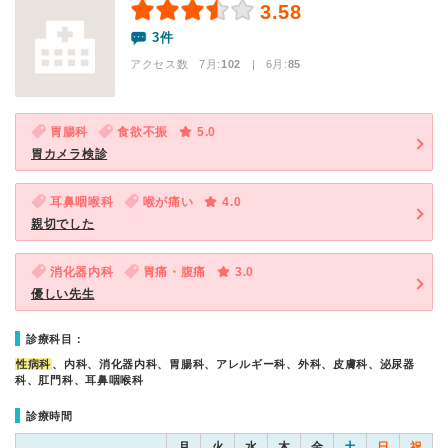
3.58
3件
アクセス数 7月:
102
| 6月:
85
胃腸科
食欲不振
5.0
胃カメラ検診
耳鼻咽喉科
喉が痛い
4.0
親切でした
消化器内科
胃痛・腹痛
3.0
優しい先生
診療科目：
性病科
、内科、消化器内科、胃腸科、アレルギー科、外科、皮膚科、泌尿器
科、肛門科、耳鼻咽喉科
診療時間
月
火
水
木
金
土
日
祝