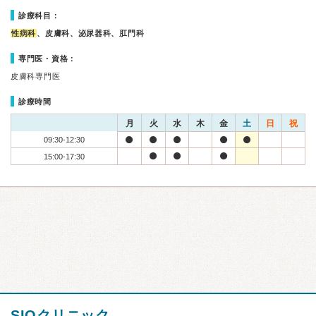
診療科目：
性病科
、皮膚科、泌尿器科、肛門科
専門医・資格：
皮膚科専門医
診療時間
月
火
水
木
金
土
日
祝
09:30-12:30
15:00-17:30
SIOクリニック