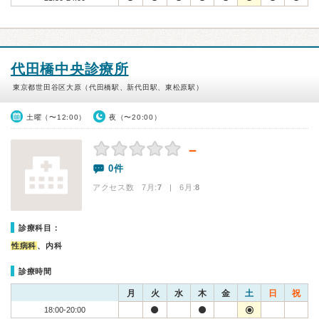
代田橋中央診療所
東京都世田谷区大原（代田橋駅、新代田駅、東松原駅）
土曜（〜12:00）
夜（〜20:00）
－
0件
アクセス数 7月:
7
| 6月:
8
診療科目：
性病科
、内科
診療時間
月
火
水
木
金
土
日
祝
18:00-20:00