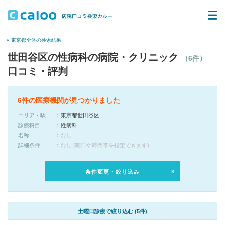
« 東京都全体の検索結果
世田谷区の性病科の病院・クリニック
（6件）
口コミ・評判
6件の医療機関が見つかりました
エリア・駅
東京都世田谷区
診療科目
性病科
名称
なし
詳細条件
なし (曜日や時間帯を指定できます)
条件変更・絞り込み
土曜日診療で絞り込む (5件)