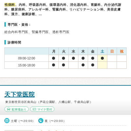
性病科
、内科、呼吸器内科、循環器内科、消化器内科、胃腸科、内分泌代謝
科、糖尿病科、アレルギー科、腎臓内科、リハビリテーション科、美容皮膚
科、漢方、健康診断、…
専門医・資格：
総合内科専門医、腎臓専門医、透析専門医
診療時間
月
火
水
木
金
土
日
祝
09:00-12:00
15:00-18:00
天下堂医院
東京都世田谷区南烏山（芦花公園駅、八幡山駅、千歳烏山駅）
駐車場あり
マイナ受付
土曜（〜20:00）
夜（〜20:00）