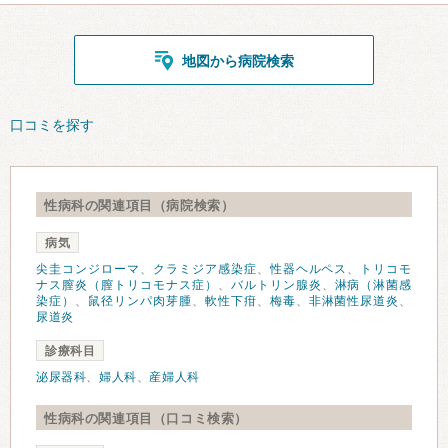
地図から病院検索
口コミを探す
性病科の関連項目（病院検索）
病気
尖圭コンジローマ
、
クラミジア感染症
、
性器ヘルペス
、
トリコモ
ナス膣炎（膣トリコモナス症）
、
バルトリン腺炎
、
淋病（淋菌感
染症）
、
鼠径リンパ肉芽腫
、
軟性下疳
、
梅毒
、
非淋菌性尿道炎
、
尿道炎
診療科目
泌尿器科
、
婦人科
、
産婦人科
性病科の関連項目（口コミ検索）