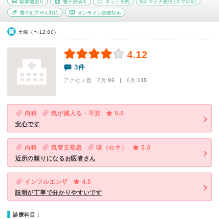
駐車場あり
電子決済可
ネット予約
マイナ受付
(スマホ可)
電子処方せん対応
オンライン診療対応
土曜（〜12:00）
4.12
3件
アクセス数 7月:
96
| 6月:
115
内科
気が滅入る・不安
5.0
安心です
内科
気管支喘息
咳（セキ）
5.0
近所の頼りになるお医者さん
インフルエンザ
4.5
説明が丁寧で分かりやすいです
診療科目：