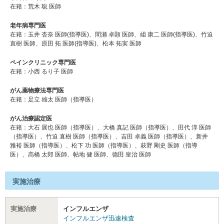
在籍：荒木 聡 医師
老年病専門医
在籍：玉井 杏奈 医師(指導医)、間瀬 卓顕 医師、岨 康二 医師(指導医)、竹迫
直樹 医師、原田 拓 医師(指導医)、松本 拓実 医師
ペインクリニック専門医
在籍：小西 るり子 医師
がん薬物療法専門医
在籍：足立 雄太 医師（指導医）
がん治療認定医
在籍：⼤⽯ 展也 医師（指導医）、⼤橋 真記 医師（指導医）、⽥代 淳 医師
（指導医）、⽵迫 直樹 医師（指導医）、吉⽥ 卓義 医師（指導医）、新井
雅裕 医師（指導医）、松下 功 医師（指導医）、萩野 剛史 医師（指導
医）、高橋 太郎 医師、帖地 健 医師、德⽥ 皇治 医師
実施治療
実施治療
インフルエンザ
インフルエンザ迅速検査