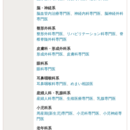
脳・神経系
脳血管内治療専門医
、
神経内科専門医
、
脳神経外科
専門医
整形外科系
整形外科専門医
、
リハビリテーション科専門医
、
脊
椎脊髄外科専門医
皮膚科・形成外科系
形成外科専門医
、
皮膚科専門医
眼科系
眼科専門医
耳鼻咽喉科系
耳鼻咽喉科専門医
、
めまい相談医
産婦人科・乳腺科系
産婦人科専門医
、
生殖医療専門医
、
乳腺専門医
小児科系
周産期(新生児)専門医
、
小児科専門医
、
小児神経専
門医
老年科系