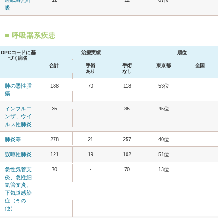
吸
呼吸器系疾患
DPCコードに基
治療実績
順位
づく病名
合計
手術
手術
東京都
全国
あり
なし
肺の悪性腫
188
70
118
53位
瘍
インフルエ
35
-
35
45位
ンザ、ウイ
ルス性肺炎
肺炎等
278
21
257
40位
誤嚥性肺炎
121
19
102
51位
急性気管支
70
-
70
13位
炎、急性細
気管支炎、
下気道感染
症（その
他）