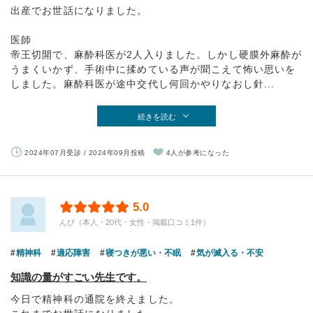
出産でお世話になりました。
医師
帝王切開で、麻酔科医が2人入りました。しかし硬膜外麻酔が
うまくいかず、手術中に揉めている声が聞こえて怖い思いを
しました。麻酔科医が途中交代し何回かやりなおし針...
続きを読む
2024年07月受診 / 2024年09月投稿
4人が参考になった
5.0
んぴ（本人・20代・女性・掲載口コミ1件）
精神科
適応障害
寝つきが悪い・不眠
気が滅入る・不安
知識の量がすごい先生です。
今日で精神科の通院を終えました。