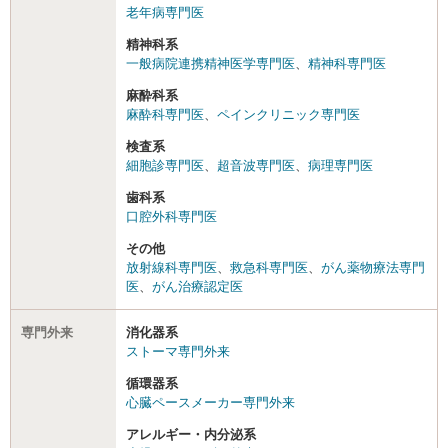
老年病専門医
精神科系
一般病院連携精神医学専門医
、
精神科専門医
麻酔科系
麻酔科専門医
、
ペインクリニック専門医
検査系
細胞診専門医
、
超音波専門医
、
病理専門医
歯科系
口腔外科専門医
その他
放射線科専門医
、
救急科専門医
、
がん薬物療法専門
医
、
がん治療認定医
専門外来
消化器系
ストーマ専門外来
循環器系
心臓ペースメーカー専門外来
アレルギー・内分泌系