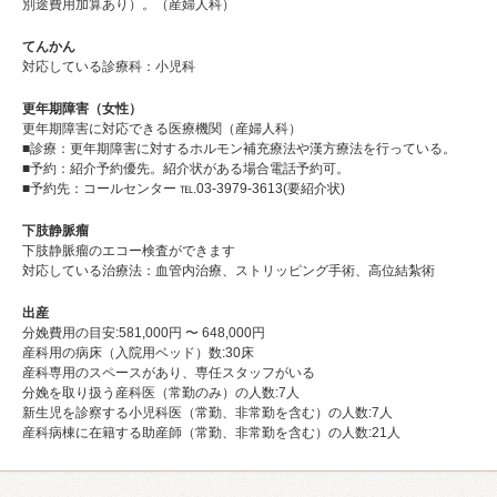
別途費用加算あり）。（産婦人科）
てんかん
対応している診療科：小児科
更年期障害（女性）
更年期障害に対応できる医療機関（産婦人科）
■診療：更年期障害に対するホルモン補充療法や漢方療法を行っている。
■予約：紹介予約優先。紹介状がある場合電話予約可。
■予約先：コールセンター ℡.03-3979-3613(要紹介状)
下肢静脈瘤
下肢静脈瘤のエコー検査ができます
対応している治療法：血管内治療、ストリッピング手術、高位結紮術
出産
分娩費用の目安:581,000円 〜 648,000円
産科用の病床（入院用ベッド）数:30床
産科専用のスペースがあり、専任スタッフがいる
分娩を取り扱う産科医（常勤のみ）の人数:7人
新生児を診察する小児科医（常勤、非常勤を含む）の人数:7人
産科病棟に在籍する助産師（常勤、非常勤を含む）の人数:21人