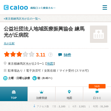
«東京都練馬区光が丘の一覧へ
公益社団法人地域医療振興協会 練馬
光が丘病院
光が丘駅
3.11
58件
？
地図
東京都練馬区光が丘2-5ー1【
】
駐車場あり
電子決済可
女医在籍
マイナ受付 (スマホ可)
土曜・日曜も診療
朝（8:45〜）
58件
TOP
治療実績
地図
口コミ
アクセス数 7月：
2,183
| 6月：
2,921
| 年間：
31,349