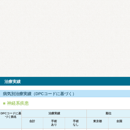
治療実績
病気別治療実績（DPCコードに基づく）
神経系疾患
DPCコードに基
治療実績
順位
づく病名
合計
手術
手術
東京都
全国
あり
なし