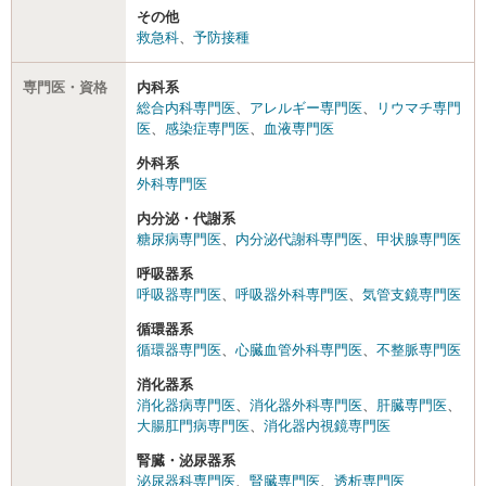
その他
救急科
、
予防接種
専門医・資格
内科系
総合内科専門医
、
アレルギー専門医
、
リウマチ専門
医
、
感染症専門医
、
血液専門医
外科系
外科専門医
内分泌・代謝系
糖尿病専門医
、
内分泌代謝科専門医
、
甲状腺専門医
呼吸器系
呼吸器専門医
、
呼吸器外科専門医
、
気管支鏡専門医
循環器系
循環器専門医
、
心臓血管外科専門医
、
不整脈専門医
消化器系
消化器病専門医
、
消化器外科専門医
、
肝臓専門医
、
大腸肛門病専門医
、
消化器内視鏡専門医
腎臓・泌尿器系
泌尿器科専門医
、
腎臓専門医
、
透析専門医