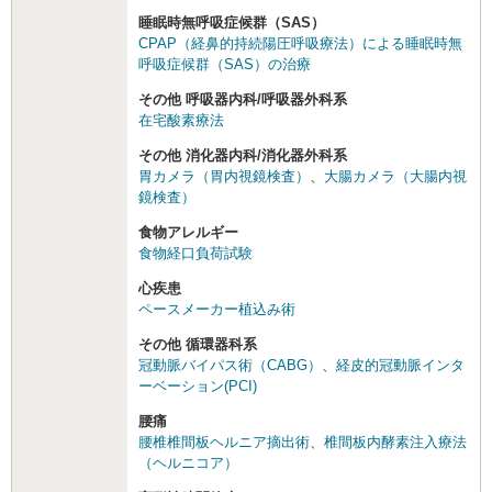
睡眠時無呼吸症候群（SAS）
CPAP（経鼻的持続陽圧呼吸療法）による睡眠時無
呼吸症候群（SAS）の治療
その他 呼吸器内科/呼吸器外科系
在宅酸素療法
その他 消化器内科/消化器外科系
胃カメラ（胃内視鏡検査）
、
大腸カメラ（大腸内視
鏡検査）
食物アレルギー
食物経口負荷試験
心疾患
ペースメーカー植込み術
その他 循環器科系
冠動脈バイパス術（CABG）
、
経皮的冠動脈インタ
ーベーション(PCI)
腰痛
腰椎椎間板ヘルニア摘出術
、
椎間板内酵素注入療法
（ヘルニコア）