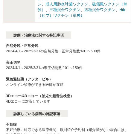
ン
、
成人用肺炎球菌ワクチン
、
破傷風ワクチン（単
独）
、
三種混合ワクチン
、
四種混合ワクチン
、
Hib
（ヒブ）ワクチン（単独）
診療・治療法に関する特記事項
自然分娩・正常分娩
2024/4/1～2025/3/31の自然分娩・正常分娩数:401〜500件
帝王切開
2024/4/1～2025/3/31の帝王切開数:101～150件
緊急避妊薬（アフターピル）
オンライン診療ができる医師が在籍
3Dエコー/4Dエコー（胎児の超音波検査）
4Dエコーに対応しています
診察している病気の特記事項
不妊症
不妊治療に対応できる医療機関。原則紹介予約制（紹介状がない場合には、