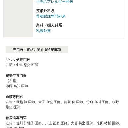
小児のアレルギー外来
整形外科系
骨粗鬆症専門外来
産科・婦人科系
乳腺外来
専門医・資格に関する特記事項
リウマチ専門医
在籍：中道 悠介 医師
感染症専門医
【在籍】
藤岡 高弘 医師
血液専門医
在籍：堀越 昶 医師、金子 直也 医師、能登 俊 医師、竹迫 直樹 医師、萩野
剛史 医師
糖尿病専門医
在籍：佐川 知雅子 医師、川上 正舒 医師、大熊 英之 医師、松田 祐輔 医師、