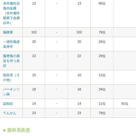
非外傷性頭
13
-
13
95位
蓋内血腫
（非外傷性
硬膜下血腫
以外）
脳梗塞
102
-
102
79位
一過性脳虚
20
-
20
26位
血発作
脳脊髄の感
22
-
22
29位
染を伴う炎
症
筋疾患（そ
10
-
10
11位
の他）
パーキンソ
18
-
18
34位
ン病
認知症
14
-
14
11位
81位
てんかん
23
-
23
79位
眼科系疾患