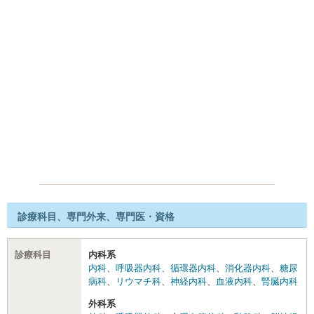
診療科目、専門外来、専門医・資格
診療科目
内科系
内科
、
呼吸器内科
、
循環器内科
、
消化器内科
、
糖尿
病科
、
リウマチ科
、
神経内科
、
血液内科
、
腎臓内科
外科系