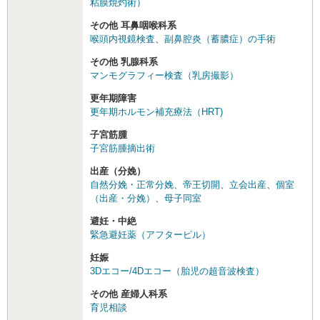
粘膜焼灼術）
その他 耳鼻咽喉科系
喉頭内視鏡検査
、
副鼻腔炎（蓄膿症）の手術
その他 乳腺科系
マンモグラフィー検査（乳房撮影）
更年期障害
更年期ホルモン補充療法（HRT)
子宮筋腫
子宮筋腫摘出術
出産（分娩）
自然分娩・正常分娩
、
帝王切開
、
立会出産
、
個室
（出産・分娩）
、
母子同室
避妊・中絶
緊急避妊薬（アフターピル）
妊娠
3Dエコー/4Dエコー（胎児の超音波検査）
その他 産婦人科系
育児相談