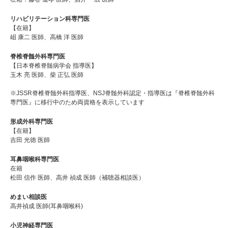
リハビリテーション科専門医
【在籍】
岨 康二 医師、高橋 洋 医師
脊椎脊髄外科専門医
【日本脊椎脊髄病学会 指導医】
玉木 亮 医師、柴 正弘 医師
※JSSR脊椎脊髄外科指導医、NSJ脊髄外科認定・指導医は『脊椎脊髄外科
専門医』に移行中のため両資格を表示しています
形成外科専門医
【在籍】
吉田 光徳 医師
耳鼻咽喉科専門医
在籍
松田 信作 医師、高井 禎成 医師（補聴器相談医）
めまい相談医
高井禎成 医師(耳鼻咽喉科)
小児神経専門医