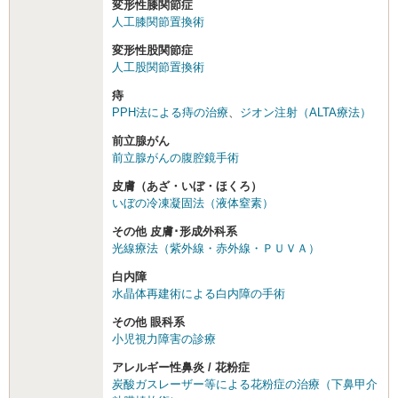
変形性膝関節症
人工膝関節置換術
変形性股関節症
人工股関節置換術
痔
PPH法による痔の治療
、
ジオン注射（ALTA療法）
前立腺がん
前立腺がんの腹腔鏡手術
皮膚（あざ・いぼ・ほくろ）
いぼの冷凍凝固法（液体窒素）
その他 皮膚･形成外科系
光線療法（紫外線・赤外線・ＰＵＶＡ）
白内障
水晶体再建術による白内障の手術
その他 眼科系
小児視力障害の診療
アレルギー性鼻炎 / 花粉症
炭酸ガスレーザー等による花粉症の治療（下鼻甲介