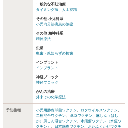
一般的な不妊治療
タイミング法
、
人工授精
その他 小児科系
小児内分泌疾患の診療
その他 精神科系
精神療法
虫歯
虫歯・親知らずの抜歯
インプラント
インプラント
神経ブロック
神経ブロック
がんの治療
外来での化学療法
予防接種
小児用肺炎球菌ワクチン
、
ロタウイルスワクチン
、
二種混合ワクチン
、
BCGワクチン
、
麻しん（はし
か）風しん混合ワクチン
、
水疱瘡ワクチン（水痘ワ
クチン）
、
日本脳炎ワクチン
、
おたふくかぜワクチ