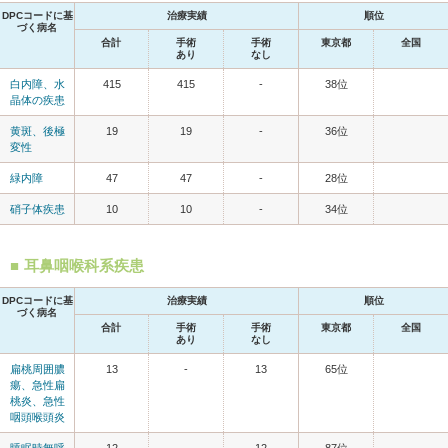
DPCコードに基
治療実績
順位
づく病名
合計
手術
手術
東京都
全国
あり
なし
白内障、水
415
415
-
38位
晶体の疾患
黄斑、後極
19
19
-
36位
変性
緑内障
47
47
-
28位
硝子体疾患
10
10
-
34位
耳鼻咽喉科系疾患
DPCコードに基
治療実績
順位
づく病名
合計
手術
手術
東京都
全国
あり
なし
扁桃周囲膿
13
-
13
65位
瘍、急性扁
桃炎、急性
咽頭喉頭炎
睡眠時無呼
12
-
12
87位