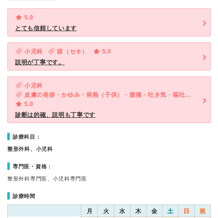
5.0
とても信頼しています
小児科
咳（セキ）
5.0
説明が丁寧です。
小児科
皮膚の発疹・かゆみ・発熱（子供）・腹痛・吐き気・嘔吐（子供）・下痢（子供）
5.0
診断は的確、説明も丁寧です
診療科目：
整形外科、小児科
専門医・資格：
整形外科専門医、小児科専門医
診療時間
月
火
水
木
金
土
日
祝