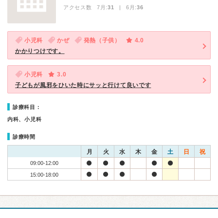
アクセス数 7月:
31
| 6月:
36
小児科
かぜ
発熱（子供）
4.0
かかりつけです。
小児科
3.0
子どもが風邪をひいた時にサッと行けて良いです
診療科目：
内科、小児科
診療時間
月
火
水
木
金
土
日
祝
09:00-12:00
15:00-18:00