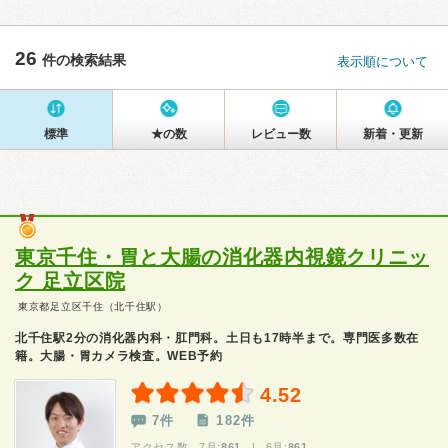
26
件の検索結果
表示順について
標準
★の数
レビュー数
新着・更新
東京千住・胃と大腸の消化器内視鏡クリニッ
ク 足立区院
東京都足立区千住（北千住駅）
北千住駅2分の消化器内科・肛門科。土日も17時半まで。専門医多数在
籍。大腸・胃カメラ検査。WEB予約
4.52
7件
182件
アクセス数 7月:
861
| 6月:
861