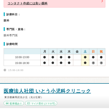
コンタクト作成には良い眼科
診療科目：
眼科
専門医・資格：
眼科専門医
診療時間
月
火
水
木
金
土
日
祝
10:00-13:00
15:00-18:30
15:00-18:00
医療法人社団 いとう小児科クリニック
東京都練馬区光が丘（光が丘駅）
駐車場あり
マイナ受付
(スマホ可)