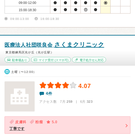
09:00-12:00
15:00-18:30
09:00-13:00
16:00-18:30
さくまクリニック
医療法人社団咲良会
東京都練馬区光が丘（光が丘駅）
駐車場あり
マイナ受付
(スマホ可)
電子処方せん対応
土曜（〜12:00）
4.07
4件
アクセス数 7月:
259
| 6月:
323
皮膚科
粉瘤
5.0
丁寧です