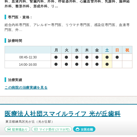
科、血液内科、腎臓内科、外科、呼吸器外科、心臓血管外科、乳腺科、脳神経
外科、整形外科、形成外科、リ…
専門医・資格：
総合内科専門医、アレルギー専門医、リウマチ専門医、感染症専門医、血液専
門医、外…
診療時間
月
火
水
木
金
土
日
祝
08:45-11:30
14:00-16:00
治療実績
この病院の治療実績を見る
医療法人社団スマイルライフ 光が丘歯科
東京都練馬区光が丘（光が丘駅）
駐車場あり
マイナ受付
(スマホ可)
女医在籍