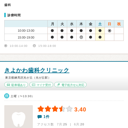
歯科
診療時間
月
火
水
木
金
土
日
祝
10:00-13:00
15:00-19:00
10:00-14:00
15:00-18:00
きよかわ歯科クリニック
東京都練馬区光が丘（光が丘駅）
駐車場あり
マイナ受付
電子処方せん対応
土曜（〜13:30）
3.40
1件
アクセス数 7月:
25
| 6月:
20