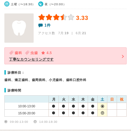
土曜（〜18:30）
夜（〜20:00）
3.33
1件
アクセス数 7月:
19
| 6月:
21
歯科
虫歯
4.5
丁寧なカウンセリングです
診療科目：
歯科、矯正歯科、歯周病科、小児歯科、歯科口腔外科
診療時間
月
火
水
木
金
土
日
祝
10:00-13:00
15:00-20:00
09:00-13:00
14:00-18:30