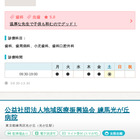
歯科
虫歯
5.0
温厚な先生で子供も和むのでグッド！
診療科目：
歯科、歯周病科、小児歯科、歯科口腔外科
診療時間
月
火
水
木
金
土
日
祝
09:30-19:00
09:30-13:30
公益社団法人地域医療振興協会 練馬光が丘
病院
東京都練馬区光が丘（光が丘駅）
駐車場あり
電子決済可
マイナ受付
(スマホ可)
女医在籍