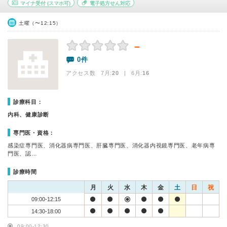
マイナ受付
(スマホ可)
電子処方せん対応
土曜（〜12:15）
－
0件
アクセス数 7月:
20
| 6月:
16
診療科目：
内科、健康診断
専門医・資格：
感染症専門医、消化器病専門医、肝臓専門医、消化器内視鏡専門医、老年病専
門医、認…
診療時間
月
火
水
木
金
土
日
祝
09:00-12:15
14:30-18:00
09:00-12:30