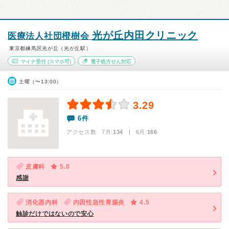
光が丘内田クリニック
医療法人社団橙樹会
東京都練馬区光が丘（光が丘駅）
マイナ受付
(スマホ可)
電子処方せん対応
土曜（〜13:00）
3.29
6件
アクセス数 7月:
134
| 6月:
166
皮膚科
5.0
感謝
消化器内科
内因性急性胃腸炎
4.5
触診だけではないので安心