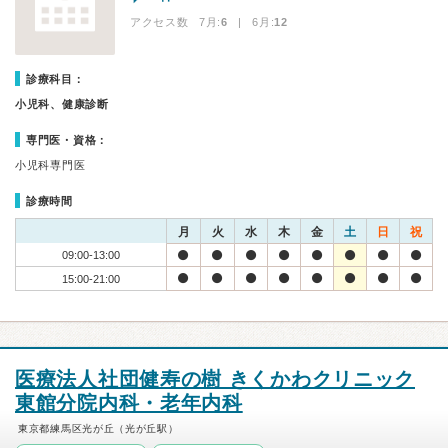
アクセス数 7月:
6
| 6月:
12
診療科目：
小児科、健康診断
専門医・資格：
小児科専門医
診療時間
月
火
水
木
金
土
日
祝
09:00-13:00
15:00-21:00
医療法人社団健寿の樹 きくかわクリニック
東館分院内科・老年内科
東京都練馬区光が丘（光が丘駅）