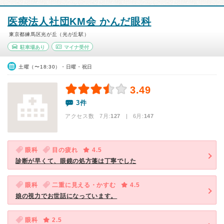
医療法人社団KM会 かんだ眼科
東京都練馬区光が丘（光が丘駅）
駐車場あり
マイナ受付
土曜（〜18:30）・日曜・祝日
3.49
3件
アクセス数 7月:
127
| 6月:
147
眼科
目の疲れ
4.5
診断が早くて、眼鏡の処方箋は丁寧でした
眼科
二重に見える・かすむ
4.5
娘の視力でお世話になっています。
眼科
2.5