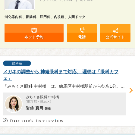
消化器内科、胃腸科、肛門科、内視鏡、人間ドック
ネット予約
電話
公式サイト
眼科系
メガネの調整から 神経眼科まで対応、 理想は「眼科カフ
ェ」
「みちくさ眼科 中村橋」は、練馬区中村橋駅前から徒歩1分。患者さまはもちろん、勤務するスタッフも心に余裕を持てるような明るく気軽に寄れる眼科を目指し、「みちくさ」をコンセプトに掲げる同院院長の岩佐真弓先生にお話を伺った。
みちくさ眼科 中村橋
(東京都・練馬区)
岩佐 真弓
先生