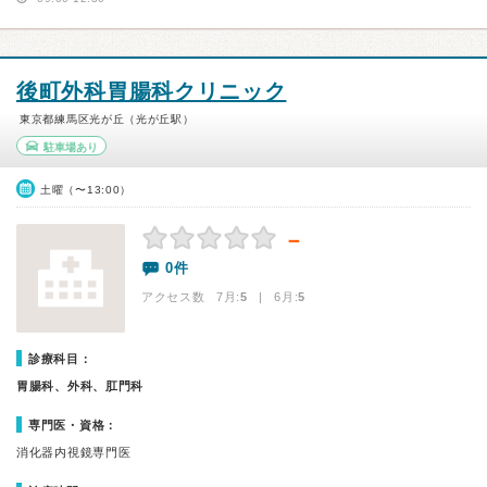
後町外科胃腸科クリニック
東京都練馬区光が丘（光が丘駅）
駐車場あり
土曜（〜13:00）
－
0件
アクセス数 7月:
5
| 6月:
5
診療科目：
胃腸科、外科、肛門科
専門医・資格：
消化器内視鏡専門医