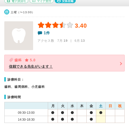
電子決済可
マイナ受付
女医在籍
土曜（〜13:00）
3.40
1件
アクセス数 7月:
19
| 6月:
13
歯科
5.0
信頼できる先生がいます！
診療科目：
歯科、歯周病科、小児歯科
診療時間
月
火
水
木
金
土
日
祝
09:30-13:00
14:30-18:30