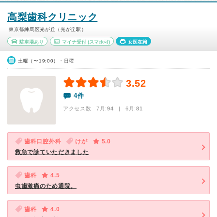
高梨歯科クリニック
東京都練馬区光が丘（光が丘駅）
駐車場あり
マイナ受付
(スマホ可)
女医在籍
土曜（〜19:00）・日曜
3.52
4件
アクセス数 7月:
94
| 6月:
81
歯科口腔外科
けが
5.0
救急で診ていただきました
歯科
4.5
虫歯激痛のため通院。
歯科
4.0