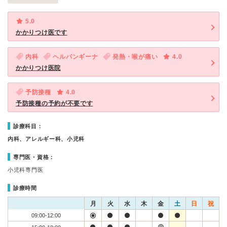
5.0
かかりつけ医です
内科
ヘルパンギーナ
発熱・喉が痛い
4.0
かかりつけ医院
予防接種
4.0
予防接種の予約が不要です
診療科目：
内科、アレルギー科、小児科
専門医・資格：
小児科専門医
診療時間
月
火
水
木
金
土
日
祝
09:00-12:00