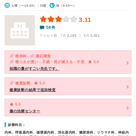
土曜（〜16:00）・日曜
朝（8:45〜）
3.11
58件
アクセス数 7月:
2,183
| 6月:
2,921
精神科
適応障害
寝つきが悪い・不眠・気が滅入る・不安
5.0
知識の量がすごい先生です。
健康診断
5.0
健康診断の結果で追加検査
5.0
傷の治療センター
診療科目：
内科、呼吸器内科、循環器内科、消化器内科、糖尿病科、リウマチ科、神経内