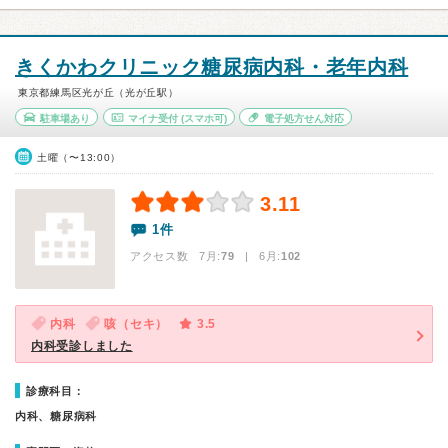
きくかわクリニック糖尿病内科・老年内科
東京都練馬区光が丘（光が丘駅）
駐車場あり
マイナ受付
(スマホ可)
電子処方せん対応
土曜（〜13:00）
3.11
1件
アクセス数 7月:
79
| 6月:
102
内科
咳（セキ）
3.5
内科受診しました
診療科目：
内科、糖尿病科