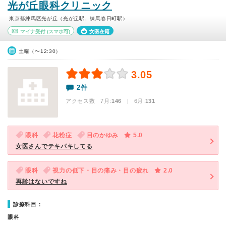
光が丘眼科クリニック
東京都練馬区光が丘（光が丘駅、練馬春日町駅）
マイナ受付
(スマホ可)
女医在籍
土曜（〜12:30）
3.05
2件
アクセス数 7月:
146
| 6月:
131
眼科
花粉症
目のかゆみ
5.0
女医さんでテキパキしてる
眼科
視力の低下・目の痛み・目の疲れ
2.0
再診はないですね
診療科目：
眼科