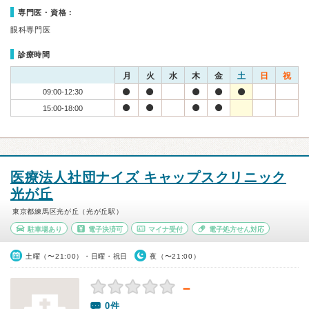
専門医・資格：
眼科専門医
診療時間
月
火
水
木
金
土
日
祝
09:00-12:30
15:00-18:00
医療法人社団ナイズ キャップスクリニック
光が丘
東京都練馬区光が丘（光が丘駅）
駐車場あり
電子決済可
マイナ受付
電子処方せん対応
土曜（〜21:00）・日曜・祝日
夜（〜21:00）
－
0件