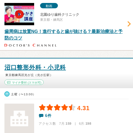
動画
北園ゆり歯科クリニック
東京都・練馬区
歯周病は放置NG！進行すると歯が抜ける？最新治療法と予
防のコツ
沼口整形外科・小児科
東京都練馬区光が丘（光が丘駅）
マイナ受付
(スマホ可)
土曜（〜13:00）
4.31
6件
アクセス数 7月:
159
| 6月:
198