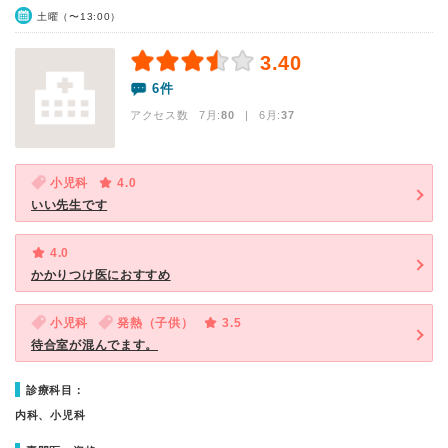
土曜（〜13:00）
3.40
6件
アクセス数 7月:
80
| 6月:
37
小児科
4.0
いい先生です
4.0
かかりつけ医におすすめ
小児科
発熱（子供）
3.5
待合室が混んでます。
診療科目：
内科、小児科