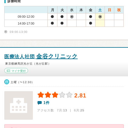
診療時間
月
火
水
木
金
土
日
祝
09:00-12:00
14:00-17:00
09:00-13:00
金谷クリニック
医療法人社団
東京都練馬区光が丘（光が丘駅）
マイナ受付
土曜（〜12:30）
2.81
1件
アクセス数 7月:
13
| 6月:
25