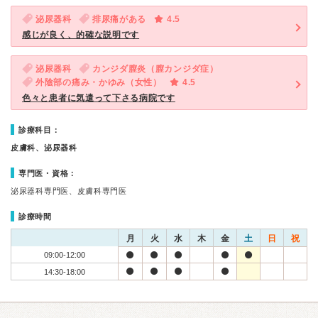
泌尿器科
排尿痛がある
4.5
感じが良く、的確な説明です
泌尿器科
カンジダ膣炎（膣カンジダ症）
外陰部の痛み・かゆみ（女性）
4.5
色々と患者に気遣って下さる病院です
診療科目：
皮膚科、泌尿器科
専門医・資格：
泌尿器科専門医、皮膚科専門医
診療時間
月
火
水
木
金
土
日
祝
09:00-12:00
14:30-18:00