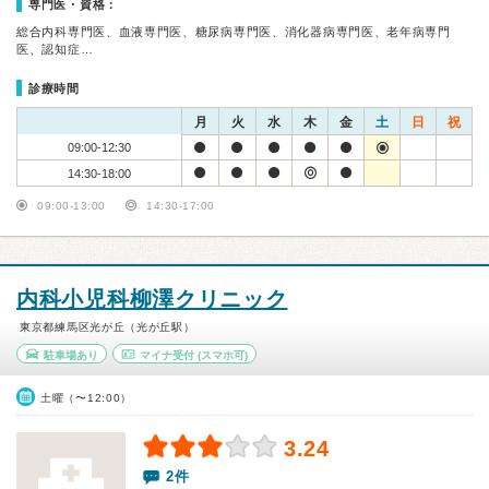
専門医・資格：
総合内科専門医、血液専門医、糖尿病専門医、消化器病専門医、老年病専門
医、認知症…
診療時間
月
火
水
木
金
土
日
祝
09:00-12:30
14:30-18:00
09:00-13:00
14:30-17:00
内科小児科柳澤クリニック
東京都練馬区光が丘（光が丘駅）
駐車場あり
マイナ受付
(スマホ可)
土曜（〜12:00）
3.24
2件