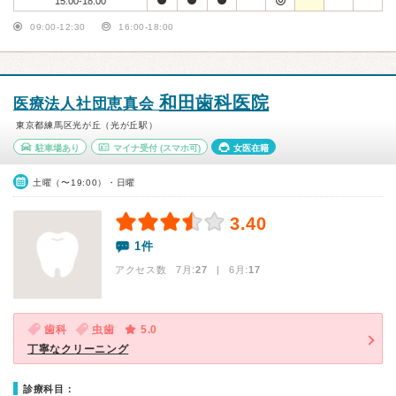
15:00-18:00
09:00-12:30
16:00-18:00
和田歯科医院
医療法人社団恵真会
東京都練馬区光が丘（光が丘駅）
駐車場あり
マイナ受付
(スマホ可)
女医在籍
土曜（〜19:00）・日曜
3.40
1件
アクセス数 7月:
27
| 6月:
17
歯科
虫歯
5.0
丁寧なクリーニング
診療科目：