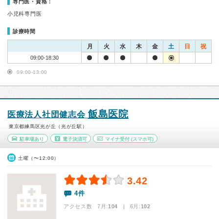
専門医・資格：
小児科専門医
診療時間
月
火
水
木
金
土
日
祝
09:00-18:30
09:00-13:00
飯島医院
医療法人社団健志会
東京都練馬区光が丘（光が丘駅）
駐車場あり
電子決済可
マイナ受付
(スマホ可)
土曜（〜12:00）
3.42
4件
アクセス数 7月:
104
| 6月:
102