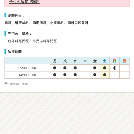
子供の診察で利用
診療科目：
歯科、矯正歯科、歯周病科、小児歯科、歯科口腔外科
専門医・資格：
口腔外科専門医、小児歯科専門医
診療時間
月
火
水
木
金
土
日
祝
09:30-13:00
14:30-19:00
09:30-19:00