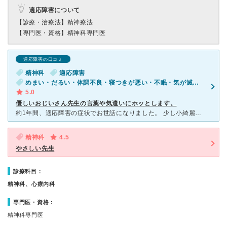
適応障害について
【診療・治療法】
精神療法
【専門医・資格】
精神科専門医
適応障害の口コミ
精神科
適応障害
めまい・だるい・体調不良・寝つきが悪い・不眠・気が滅入る・不安
5.0
優しいおじいさん先生の言葉や気遣いにホッとします。
約1年間、適応障害の症状でお世話になりました。 少し小綺麗な雑居ビル、といった建物の中に入っています。院内はもちろん清潔感バッチリです。優しいアロマの香りと音楽が流れていて、ウォーターサーバーも
精神科
4.5
やさしい先生
診療科目：
精神科、心療内科
専門医・資格：
精神科専門医