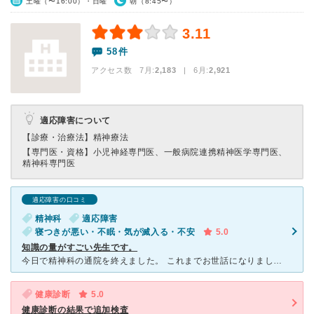
土曜（〜16:00）・日曜
朝（8:45〜）
3.11
58件
アクセス数 7月:
2,183
| 6月:
2,921
適応障害について
【診療・治療法】
精神療法
【専門医・資格】
小児神経専門医、一般病院連携精神医学専門医、
精神科専門医
適応障害の口コミ
精神科
適応障害
寝つきが悪い・不眠・気が滅入る・不安
5.0
知識の量がすごい先生です。
今日で精神科の通院を終えました。 これまでお世話になりました。 20代後半の女です。約3年前に適応障害になり仕事を辞め、地元の心療内科に通っていました。 その当時はたくさんの薬を飲んでいて常
健康診断
5.0
健康診断の結果で追加検査