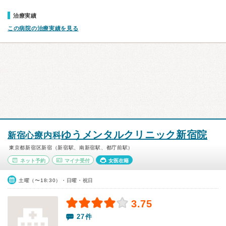
治療実績
この病院の治療実績を見る
ゆうメンタルクリニック新宿院
新宿心療内科
東京都新宿区新宿（新宿駅、南新宿駅、都庁前駅）
ネット予約
マイナ受付
女医在籍
土曜（〜18:30）・日曜・祝日
3.75
27件