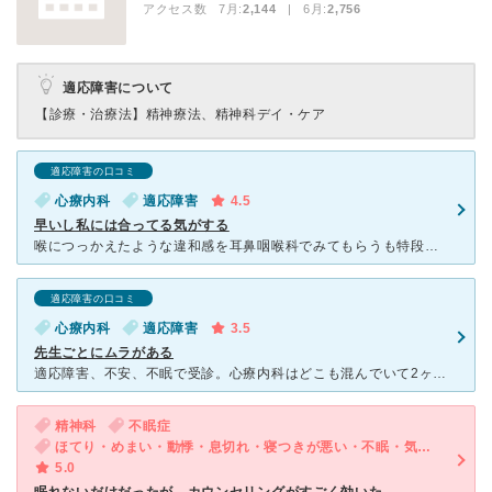
アクセス数 7月:
2,144
| 6月:
2,756
適応障害について
【診療・治療法】
精神療法、精神科デイ・ケア
適応障害の口コミ
心療内科
適応障害
4.5
早いし私には合ってる気がする
喉につっかえたような違和感を耳鼻咽喉科でみてもらうも特段問題なく、仕事の忙しさに放置していましたが、ストレスによるヒステリー球というメンタルの分野らしく、色々あり会社も辞めるため時間もできたので見ても
適応障害の口コミ
心療内科
適応障害
3.5
先生ごとにムラがある
適応障害、不安、不眠で受診。心療内科はどこも混んでいて2ヶ月先まで予約が取れないことが多い中こちらは電話してその日の午後に診てもらえました。精神的に病んでる時はすぐに話を聞いてもらえるというだけでだい
精神科
不眠症
ほてり・めまい・動悸・息切れ・寝つきが悪い・不眠・気が滅入る・不安・物忘れがひどい
5.0