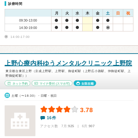
診療時間
月
火
水
木
金
土
日
祝
09:30-13:00
14:30-19:00
14:00-17:00
上野心療内科ゆうメンタルクリニック上野院
東京都台東区上野（京成上野駅、上野駅、御徒町駅（上野広小路駅、仲御徒町駅、上
野御徒町駅））
ネット予約
マイナ受付
(スマホ可)
女医在籍
土曜（〜18:30）・日曜・祝日
3.78
16件
アクセス数 7月:
925
| 6月:
907