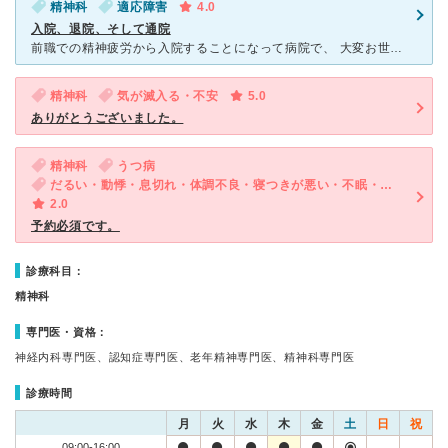
精神科
適応障害
4.0
入院、退院、そして通院
前職での精神疲労から入院することになって病院で、 大変お世話になりました。 診療も入院中の看護師さんも皆んな優しく、生活リズムを整えてつつ精神を落ち着かせることが出来ました。 私自身が生まれつき
精神科
気が滅入る・不安
5.0
ありがとうございました。
精神科
うつ病
だるい・動悸・息切れ・体調不良・寝つきが悪い・不眠・気が滅入る・不安
2.0
予約必須です。
診療科目：
精神科
専門医・資格：
神経内科専門医、認知症専門医、老年精神専門医、精神科専門医
診療時間
月
火
水
木
金
土
日
祝
09:00-16:00