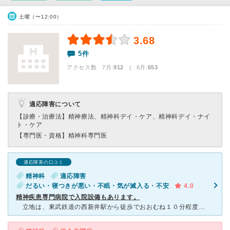
土曜（〜12:00）
3.68
5件
アクセス数 7月:
912
| 6月:
653
適応障害について
【診療・治療法】
精神療法、精神科デイ・ケア、精神科デイ・ナイ
ト・ケア
【専門医・資格】
精神科専門医
適応障害の口コミ
精神科
適応障害
だるい・寝つきが悪い・不眠・気が滅入る・不安
4.0
精神疾患専門病院で入院設備もあります。
立地は、東武鉄道の西新井駅から徒歩でおおむね１０分程度かかります。雨天の日などは駅から徒歩で通院するのは大変ですが、タクシーを使うには微妙な距離なので、精神疾患のための通院であることをタクシーのドラ