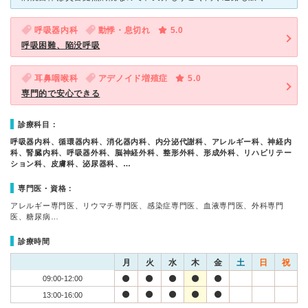
呼吸器内科
動悸・息切れ
5.0
呼吸困難、陥没呼吸
耳鼻咽喉科
アデノイド増殖症
5.0
専門的で安心できる
診療科目：
呼吸器内科、循環器内科、消化器内科、内分泌代謝科、アレルギー科、神経内
科、腎臓内科、呼吸器外科、脳神経外科、整形外科、形成外科、リハビリテー
ション科、皮膚科、泌尿器科、…
専門医・資格：
アレルギー専門医、リウマチ専門医、感染症専門医、血液専門医、外科専門
医、糖尿病…
診療時間
月
火
水
木
金
土
日
祝
09:00-12:00
13:00-16:00