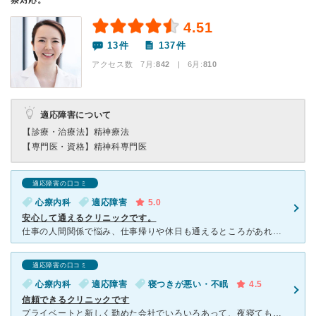
察対応。
4.51
13件
137件
アクセス数 7月:
842
| 6月:
810
適応障害について
【診療・治療法】
精神療法
【専門医・資格】
精神科専門医
適応障害の口コミ
心療内科
適応障害
5.0
安心して通えるクリニックです。
仕事の人間関係で悩み、仕事帰りや休日も通えるところがあればとホームページを見つけて伺ったのがきっかけで今もお世話になっています。 たしかに待ち時間はありますが、 みなさん親身に話を聞いてくださ
適応障害の口コミ
心療内科
適応障害
寝つきが悪い・不眠
4.5
信頼できるクリニックです
プライベートと新しく勤めた会社でいろいろあって、夜寝てもすぐ目が覚めて眠れなくなったり胸が圧迫されるような息苦しさ、過食気味になってしまいました。苦しくて辛いけど通えてるから私程度で心療内科にかかるな