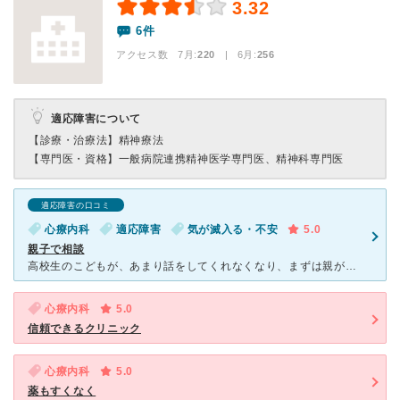
3.32
6件
アクセス数 7月:
220
| 6月:
256
適応障害について
【診療・治療法】
精神療法
【専門医・資格】
一般病院連携精神医学専門医、精神科専門医
適応障害の口コミ
心療内科
適応障害
気が滅入る・不安
5.0
親子で相談
高校生のこどもが、あまり話をしてくれなくなり、まずは親が相談に行きました。お話をしているうちに、自身が気付かなかったことに気づいたり、状況を客観的に整理できた感じがしてきました。こどもにもいくように促
心療内科
5.0
信頼できるクリニック
心療内科
5.0
薬もすくなく