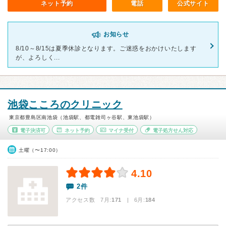
ネット予約
電話
公式サイト
お知らせ
8/10～8/15は夏季休診となります。ご迷惑をおかけいたします
が、よろしく...
池袋こころのクリニック
東京都豊島区南池袋（池袋駅、都電雑司ヶ谷駅、東池袋駅）
電子決済可
ネット予約
マイナ受付
電子処方せん対応
土曜（〜17:00）
4.10
2件
アクセス数 7月:
171
| 6月:
184