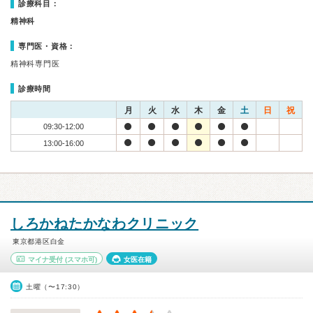
診療科目：
精神科
専門医・資格：
精神科専門医
診療時間
月
火
水
木
金
土
日
祝
09:30-12:00
13:00-16:00
しろかねたかなわクリニック
東京都港区白金
マイナ受付
(スマホ可)
女医在籍
土曜（〜17:30）