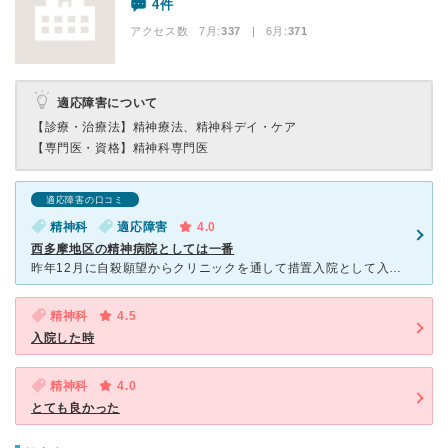
4件
アクセス数 7月:
337
| 6月:
371
適応障害について
【診療・治療法】
精神療法、精神科デイ・ケア
【専門医・資格】
精神科専門医
適応障害の口コミ
精神科
適応障害
4.0
西多摩地区の精神病院としては一番
昨年12月に自殺願望からクリニックを通して措置入院として入りました。 最初の1週間は隔離室に入り、症状緩和を経て、個室から大部屋へと移りました。 入院期間は当初から3ヶ月として週一の診察と薬物療法
精神科
4.5
入院した時
精神科
4.0
とても良かった