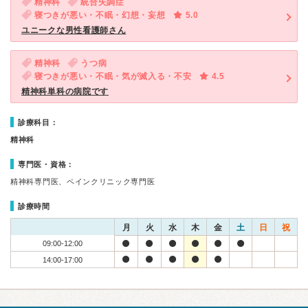
精神科
統合失調症
寝つきが悪い・不眠・幻想・妄想
5.0
ユニークな男性看護師さん
精神科
うつ病
寝つきが悪い・不眠・気が滅入る・不安
4.5
精神科単科の病院です
診療科目：
精神科
専門医・資格：
精神科専門医、ペインクリニック専門医
診療時間
月
火
水
木
金
土
日
祝
09:00-12:00
14:00-17:00