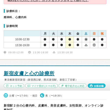
眠れないだけだったが、カウンセリングがすごく効いた。
診療科目：
精神科、心療内科
診療時間
月
火
水
木
金
土
日
祝
10:00-12:30
13:30-19:00
09:00-12:00
13:30-18:00
13:30-18:30
新宿皮膚と心の診療所
東京都新宿区新宿（新宿西口駅、西武新宿駅、新宿三丁目駅）
ネット予約
マイナ受付
(スマホ可)
電子処方せん対応
女医在籍
土曜（〜17:00）・祝日
夜（〜19:30）
新宿駅２分の心療内科、皮膚科、美容皮膚科。女性医師、オンライン診