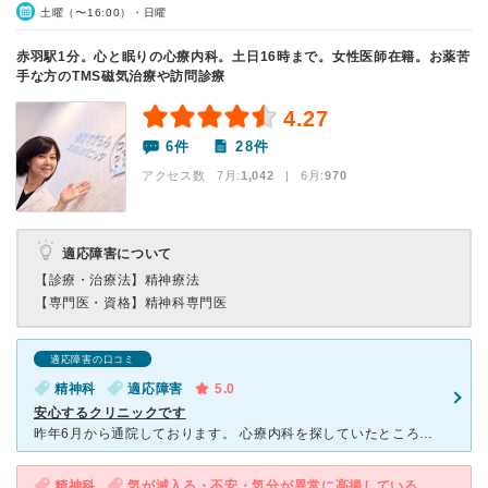
土曜（〜16:00）・日曜
赤羽駅1分。心と眠りの心療内科。土日16時まで。女性医師在籍。お薬苦
手な方のTMS磁気治療や訪問診療
4.27
6件
28件
アクセス数 7月:
1,042
| 6月:
970
適応障害について
【診療・治療法】
精神療法
【専門医・資格】
精神科専門医
適応障害の口コミ
精神科
適応障害
5.0
安心するクリニックです
昨年6月から通院しております。 心療内科を探していたところ、インターネットでこちらを見つけて行きました。通院するまでは緊張していましたが、受付の方もとっても親切にしてくださるのですぐに緊張とけました
精神科
気が滅入る・不安・気分が異常に高揚している