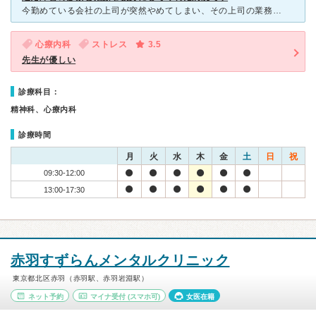
今勤めている会社の上司が突然やめてしまい、その上司の業務を私が全て引き受ける事になりました。 あまりに突然の事だったので、気が動転してしまい、あれもこれもと考えているうちに、不眠の症状が出てしまいま
心療内科
ストレス
3.5
先生が優しい
診療科目：
精神科、心療内科
診療時間
月
火
水
木
金
土
日
祝
09:30-12:00
13:00-17:30
赤羽すずらんメンタルクリニック
東京都北区赤羽（赤羽駅、赤羽岩淵駅）
ネット予約
マイナ受付
(スマホ可)
女医在籍