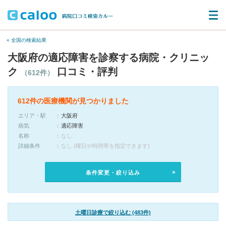
« 全国の検索結果
大阪府の適応障害を診察する病院・クリニッ
ク
口コミ・評判
（612件）
612件の医療機関が見つかりました
エリア・駅
大阪府
病気
適応障害
名称
なし
詳細条件
なし (曜日や時間帯を指定できます)
条件変更・絞り込み
土曜日診療で絞り込む (483件)