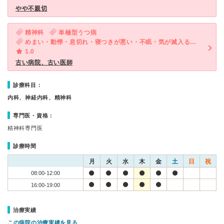
やや不親切
精神科
単極型うつ病
めまい・動悸・息切れ・寝つきが悪い・不眠・気が滅入る・不安
1.0
古い病院、古い医師
診療科目：
内科、神経内科、精神科
専門医・資格：
精神科専門医
診療時間
月
火
水
木
金
土
日
祝
08:00-12:00
16:00-19:00
治療実績
この病院の治療実績を見る