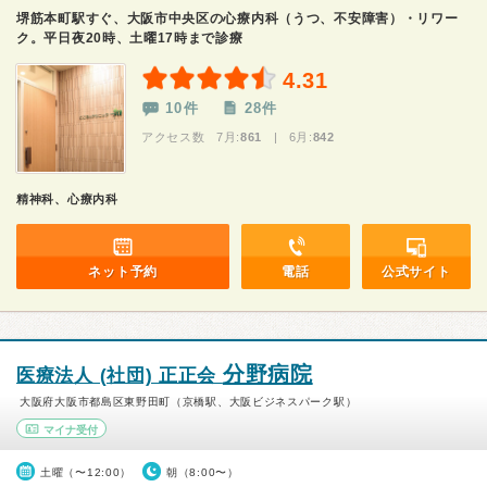
堺筋本町駅すぐ、大阪市中央区の心療内科（うつ、不安障害）・リワー
ク。平日夜20時、土曜17時まで診療
4.31
10件
28件
アクセス数 7月:
861
| 6月:
842
精神科、心療内科
ネット予約
電話
公式サイト
分野病院
医療法人 (社団) 正正会
大阪府大阪市都島区東野田町（京橋駅、大阪ビジネスパーク駅）
マイナ受付
土曜（〜12:00）
朝（8:00〜）