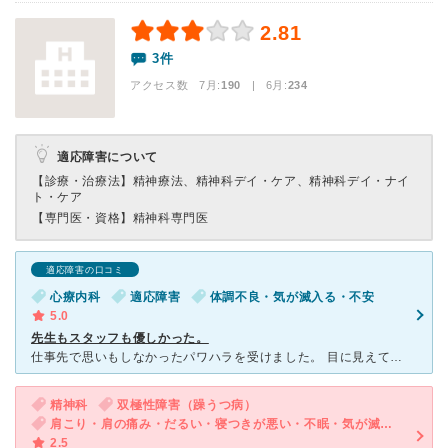
2.81
3件
アクセス数 7月:
190
| 6月:
234
適応障害について
【診療・治療法】
精神療法、精神科デイ・ケア、精神科デイ・ナイ
ト・ケア
【専門医・資格】
精神科専門医
適応障害の口コミ
心療内科
適応障害
体調不良・気が滅入る・不安
5.0
先生もスタッフも優しかった。
仕事先で思いもしなかったパワハラを受けました。 目に見えて悪意のある人だったため、ストレスが溜まってしまいました。 眠れない、不安などが襲ってきてじんましんやかゆみも出ていました。 悩んだ末に病
精神科
双極性障害（躁うつ病）
肩こり・肩の痛み・だるい・寝つきが悪い・不眠・気が滅入る・不安・気分が異常に高揚している
2.5