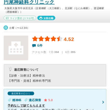
円尾神経科クリニック
大阪府大阪市中央区北浜（淀屋橋駅（大江橋駅）、北浜駅（なにわ橋駅）、渡辺橋駅
（肥後橋駅））
マイナ受付
(スマホ可)
女医在籍
土曜（〜12:30）
4.52
6件
アクセス数 7月:
364
| 6月:
395
適応障害について
【診療・治療法】
精神療法
【専門医・資格】
精神科専門医
適応障害の口コミ
精神科
適応障害
5.0
予約なしで診てもらえます