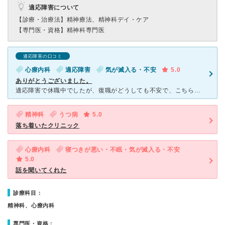
適応障害について
【診療・治療法】
精神療法、精神科デイ・ケア
【専門医・資格】
精神科専門医
適応障害の口コミ
心療内科
適応障害
気が滅入る・不安
5.0
ありがとうございました。
適応障害で休職中でしたが、復職がどうしても不安で、こちらのクリニックのリワークプログラムに参加しました。最初は、知らない人がいる場所に入ることが不安でしたが、スタッフもメンバーもみんな優しくて、主治医
精神科
うつ病
5.0
落ち着いたクリニック
心療内科
寝つきが悪い・不眠・気が滅入る・不安
5.0
話を聞いてくれた
診療科目：
精神科、心療内科
専門医・資格：