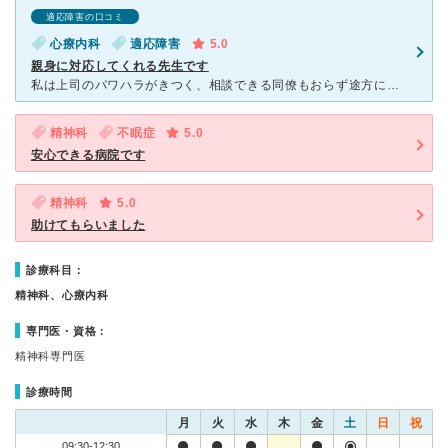
適応障害の口コミ
心療内科
適応障害
5.0
親身に対応してくれる先生です
私は上司のパワハラがきつく、相談できる同僚もおらず途方に暮れていました。家族に迷惑をかけたくないという思いからずっと我慢していましたが、次第に胸が詰まるような感じがして夜も眠れなくなってきて、どうしよ
精神科
不眠症
5.0
安心できる病院です
精神科
5.0
助けてもらいました
診療科目：
精神科、心療内科
専門医・資格：
精神科専門医
診療時間
月
火
水
木
金
土
日
祝
09:30-12:30