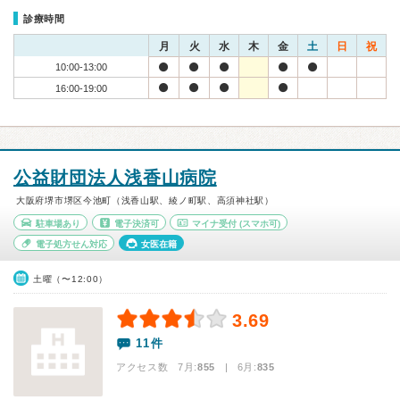
診療時間
月
火
水
木
金
土
日
祝
10:00-13:00
16:00-19:00
公益財団法人浅香山病院
大阪府堺市堺区今池町（浅香山駅、綾ノ町駅、高須神社駅）
駐車場あり
電子決済可
マイナ受付
(スマホ可)
電子処方せん対応
女医在籍
土曜（〜12:00）
3.69
11件
アクセス数 7月:
855
| 6月:
835