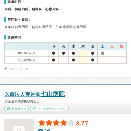
診療科目：
内科、神経内科、精神科、心療内科
専門医・資格：
老年精神専門医、精神科専門医、日本睡眠学会専門医
診療時間
月
火
水
木
金
土
日
祝
09:30-14:00
17:00-20:00
09:30-12:30
七山病院
医療法人爽神堂
大阪府泉南郡熊取町七山
駐車場あり
マイナ受付
(スマホ可)
3.77
2件