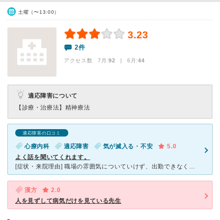
土曜（〜13:00）
3.23
2件
アクセス数 7月:
92
| 6月:
44
適応障害について
【診療・治療法】
精神療法
適応障害の口コミ
心療内科
適応障害
気が滅入る・不安
5.0
よく話を聞いてくれます。
[症状・来院理由] 職場の雰囲気についていけず、出勤できなくなり最初、梶本こころのクリニックに行ったが、自分でもっと頑張るべきと言うようなことを言われ、ここは、駄目だと思った。知人に相談したところ、
漢方
2.0
人を見ずして病気だけを見ている先生