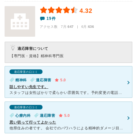
4.32
19件
アクセス数 7月:
647
| 6月:
636
適応障害について
【専門医・資格】
精神科専門医
適応障害の口コミ
精神科
適応障害
5.0
話しやすい先生です。
スタッフは女性ばかりで柔らかい雰囲気です。予約変更の電話をしたら、受付の方が親切丁寧に対応してくださいました。クリニックはそんなに広くありません。診察室4つ、待合室20席ほどです。初診から完全予約制で
適応障害の口コミ
心療内科
適応障害
5.0
思い切って行ってよかった
他県住みの者です。 会社でのパワハラによる精神的ダメージ目的でまず最寄りのクリニックや病院を探して行ったものの、対応が最低最悪だったため別のところをと模索しているところで ネットでこちらのクリニッ