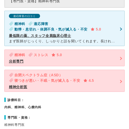
【専門医・資格】
精神科専門医
適応障害の口コミ
精神科
適応障害
動悸・息切れ・体調不良・気が滅入る・不安
5.0
最低限の薬、スタッフ全員臨床心理士
まず医師がじっくり、しっかりと話を聞いてくれます。長ければ30分くらいでも話を聞いてくれるので話しているうちに自分が抱えている問題が整理されていきます。 また、薬は最低限で、精神療法を基本としていま
精神科
ストレス
5.0
分析専門
自閉スペクトラム症（ASD）
寝つきが悪い・不眠・気が滅入る・不安
4.5
精神分析医
診療科目：
内科、精神科、心療内科
専門医・資格：
精神科専門医