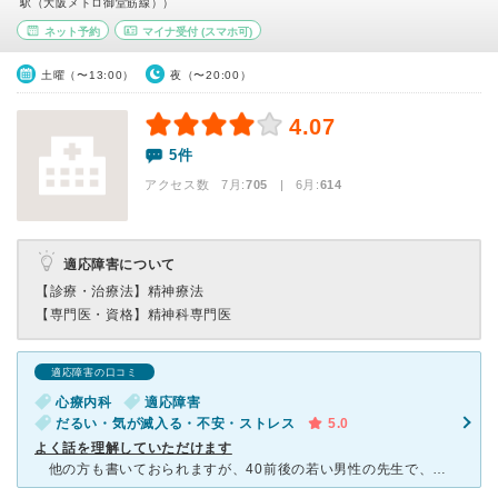
駅（大阪メトロ御堂筋線））
ネット予約
マイナ受付
(スマホ可)
土曜（〜13:00）
夜（〜20:00）
4.07
5件
アクセス数 7月:
705
| 6月:
614
適応障害について
【診療・治療法】
精神療法
【専門医・資格】
精神科専門医
適応障害の口コミ
心療内科
適応障害
だるい・気が滅入る・不安・ストレス
5.0
よく話を理解していただけます
他の方も書いておられますが、40前後の若い男性の先生で、初診の時は時間をかけて十分話を聞いていただけます。 親身になって状況を把握して現状を分析していただきますので、患者としても理解していただい