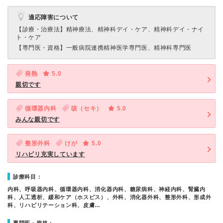
適応障害について
【診療・治療法】
精神療法、精神科デイ・ケア、精神科デイ・ナイ
ト・ケア
【専門医・資格】
一般病院連携精神医学専門医、精神科専門医
発熱
5.0
親切です
循環器内科
咳（セキ）
5.0
みんな親切です
整形外科
けが
5.0
リハビリ充実しています
診療科目：
内科、呼吸器内科、循環器内科、消化器内科、糖尿病科、神経内科、腎臓内
科、人工透析、緩和ケア（ホスピス）、外科、消化器外科、整形外科、形成外
科、リハビリテーション科、皮膚…