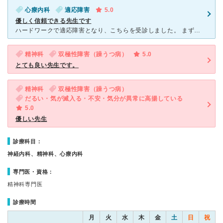
心療内科
適応障害
5.0
優しく信頼できる先生です
ハードワークで適応障害となり、こちらを受診しました。 まず臨床心理士さん？看護婦さん？が話を聞いてくださいました。 じっくりと優しくお話を聞いてくださったので、思わず泣いてしまいましたが、本当に優
精神科
双極性障害（躁うつ病）
5.0
とても良い先生です。
精神科
双極性障害（躁うつ病）
だるい・気が滅入る・不安・気分が異常に高揚している
5.0
優しい先生
診療科目：
神経内科、精神科、心療内科
専門医・資格：
精神科専門医
診療時間
月
火
水
木
金
土
日
祝