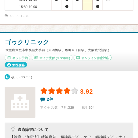
15:30-19:00
09:00-13:00
ゴゥクリニック
大阪府大阪市中央区大手前（天満橋駅、谷町四丁目駅、大阪城北詰駅）
ネット予約
マイナ受付
(スマホ可)
オンライン診療対応
女医在籍
夜（〜19:30）
3.92
2件
アクセス数 7月:
329
| 6月:
304
適応障害について
【診療・治療法】
精神療法、精神科デイ・ケア、精神科デイ・ナイ