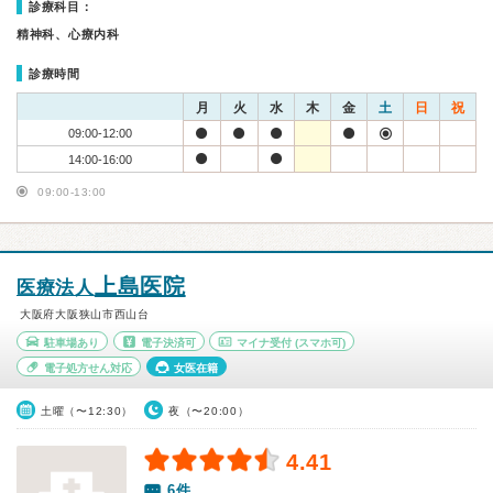
診療科目：
精神科、心療内科
診療時間
月
火
水
木
金
土
日
祝
09:00-12:00
14:00-16:00
09:00-13:00
上島医院
医療法人
大阪府大阪狭山市西山台
駐車場あり
電子決済可
マイナ受付
(スマホ可)
電子処方せん対応
女医在籍
土曜（〜12:30）
夜（〜20:00）
4.41
6件