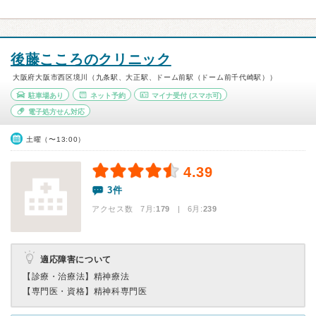
後藤こころのクリニック
大阪府大阪市西区境川（九条駅、大正駅、ドーム前駅（ドーム前千代崎駅））
駐車場あり
ネット予約
マイナ受付
(スマホ可)
電子処方せん対応
土曜（〜13:00）
4.39
3件
アクセス数 7月:
179
| 6月:
239
適応障害について
【診療・治療法】
精神療法
【専門医・資格】
精神科専門医