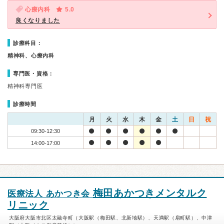
心療内科
5.0
良くなりました
診療科目：
精神科、心療内科
専門医・資格：
精神科専門医
診療時間
月
火
水
木
金
土
日
祝
09:30-12:30
14:00-17:00
梅田あかつきメンタルク
医療法人 あかつき会
リニック
大阪府大阪市北区太融寺町（大阪駅（梅田駅、北新地駅）、天満駅（扇町駅）、中津