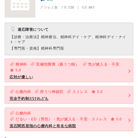
アクセス数 7月:
720
| 6月:
847
適応障害について
【診療・治療法】
精神療法、精神科デイ・ケア、精神科デイ・ナイ
ト・ケア
【専門医・資格】
精神科専門医
精神科
双極性障害（躁うつ病）
気が滅入る・不安
5.0
応対が優しい
心療内科
抑うつ神経症
ストレス
5.0
完全予約制だけれども
心療内科
だるい・ED（男性）・気が滅入る・不安・ストレス
5.0
流石関西屈指の心療内科と有名な病院