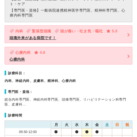
ト・ケア
【専門医・資格】
一般病院連携精神医学専門医、精神科専門医、心
療内科専門医
内科
緊張型頭痛
頭が痛い・吐き気・嘔吐
5.0
頭痛外来がある病院です！
心療内科
4.0
心療内科
診療科目：
内科、神経内科、皮膚科、精神科、心療内科
専門医・資格：
総合内科専門医、神経内科専門医、頭痛専門医、リハビリテーション科専門
医、皮膚科…
診療時間
月
火
水
木
金
土
日
祝
09:30-12:00