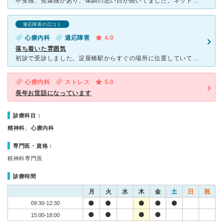
不安感、焦燥感があり、体調の悪い日が続いてました。ネットで病院を検索してもほとんどが予約が必要な上、当日不可が多いため、少しの待ち時間があっても予約なしで診ていただけるのがたいへん有り難かったです。辛
適応障害の口コミ
心療内科
適応障害
4.0
落ち着いた雰囲気
初診で受診しました。淀屋橋駅からすぐの場所に位置していてとても便利です。会社帰りなどでも立ち寄りやすいと感じます。こういった分野の病院にしてはめずらしく予約制では無い為初診も思い立ったらすぐに来院する
心療内科
ストレス
5.0
長年お世話になっています
診療科目：
精神科、心療内科
専門医・資格：
精神科専門医
診療時間
月
火
水
木
金
土
日
祝
09:30-12:30
15:00-18:00