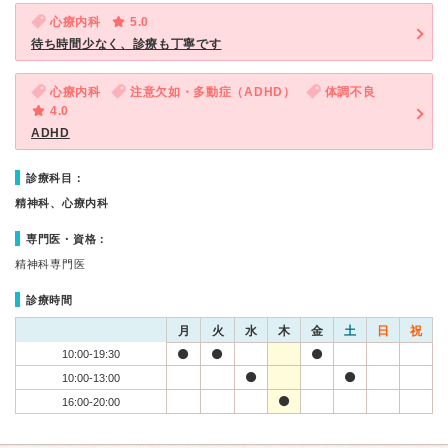
心療内科
5.0
待ち時間少なく、診療も丁寧です
心療内科
注意欠如・多動症（ADHD）
体調不良
4.0
ADHD
診療科目：
精神科、心療内科
専門医・資格：
精神科専門医
診療時間
月
火
水
木
金
土
日
祝
10:00-19:30
10:00-13:00
16:00-20:00