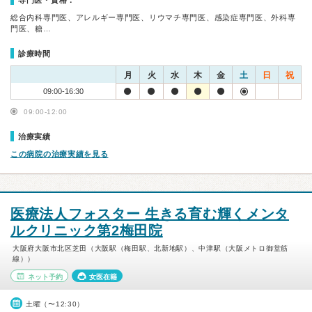
専門医・資格：
総合内科専門医、アレルギー専門医、リウマチ専門医、感染症専門医、外科専
門医、糖…
診療時間
月
火
水
木
金
土
日
祝
09:00-16:30
09:00-12:00
治療実績
この病院の治療実績を見る
医療法人フォスター 生きる育む輝くメンタ
ルクリニック第2梅田院
大阪府大阪市北区芝田（大阪駅（梅田駅、北新地駅）、中津駅（大阪メトロ御堂筋
線））
ネット予約
女医在籍
土曜（〜12:30）