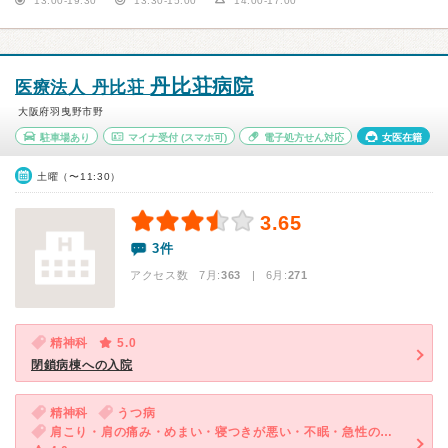
13:00-19:30
13:30-15:00
14:00-17:00
丹比荘病院
医療法人 丹比荘
大阪府羽曳野市野
駐車場あり
マイナ受付
(スマホ可)
電子処方せん対応
女医在籍
土曜（〜11:30）
3.65
3件
アクセス数 7月:
363
| 6月:
271
精神科
5.0
閉鎖病棟への入院
精神科
うつ病
肩こり・肩の痛み・めまい・寝つきが悪い・不眠・急性の下痢・気が滅入る・不安・物忘れがひどい