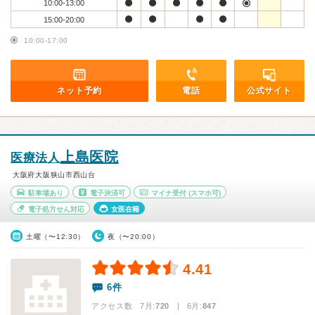
10:00-13:00
15:00-20:00
10:00-17:00
ネット予約
電話
公式サイト
上島医院
医療法人
大阪府大阪狭山市西山台
駐車場あり
電子決済可
マイナ受付
(スマホ可)
電子処方せん対応
女医在籍
土曜（〜12:30）
夜（〜20:00）
4.41
6件
アクセス数 7月:
720
| 6月:
847