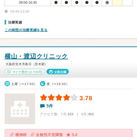
09:00-16:30
09:00-12:00
治療実績
この病院の治療実績を見る
横山・渡辺クリニック
大阪府茨木市春日（茨木駅）
マイナ受付
(スマホ可)
女医在籍
土曜（〜17:00）
夜（〜19:30）
3.78
5件
アクセス数 7月:
423
| 6月:
492
精神科
全般性不安障害
5.0