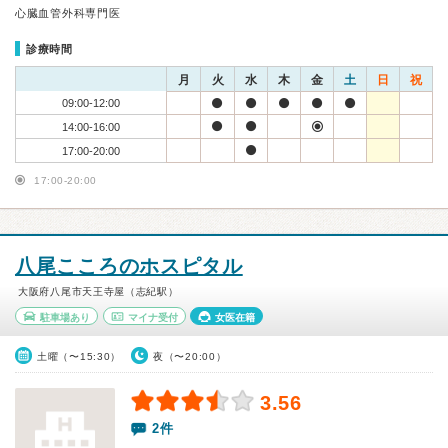
心臓血管外科専門医
診療時間
月
火
水
木
金
土
日
祝
09:00-12:00
14:00-16:00
17:00-20:00
17:00-20:00
八尾こころのホスピタル
大阪府八尾市天王寺屋（志紀駅）
駐車場あり
マイナ受付
女医在籍
土曜（〜15:30）
夜（〜20:00）
3.56
2件