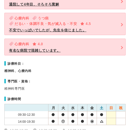
通院して4年目、そろそろ寛解
心療内科
うつ病
だるい・体調不良・気が滅入る・不安
4.5
不安でいっぱいでしたが、先生を信じました。
心療内科
4.0
有名な病院で混雑しています。
診療科目：
精神科、心療内科
専門医・資格：
精神科専門医
診療時間
月
火
水
木
金
土
日
祝
09:30-12:30
14:00-19:30