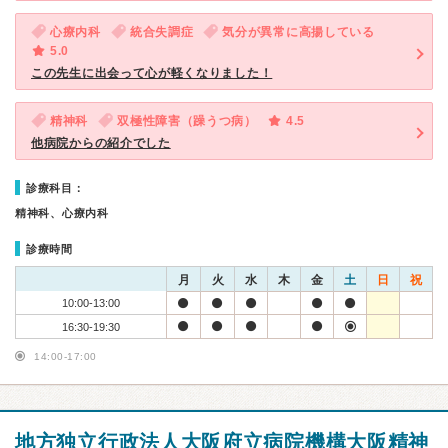
心療内科
統合失調症
気分が異常に高揚している
5.0
この先生に出会って心が軽くなりました！
精神科
双極性障害（躁うつ病）
4.5
他病院からの紹介でした
診療科目：
精神科、心療内科
診療時間
月
火
水
木
金
土
日
祝
10:00-13:00
16:30-19:30
14:00-17:00
地方独立行政法人大阪府立病院機構大阪精神