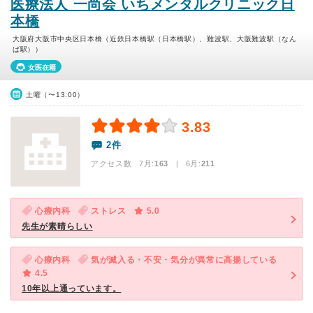
医療法人 一尚会 いちメンタルクリニック日
本橋
大阪府大阪市中央区日本橋（近鉄日本橋駅（日本橋駅）、難波駅、大阪難波駅（なん
ば駅））
女医在籍
土曜（〜13:00）
3.83
2件
アクセス数 7月:
163
| 6月:
211
心療内科
ストレス
5.0
先生が素晴らしい
心療内科
気が滅入る・不安・気分が異常に高揚している
4.5
10年以上通っています。