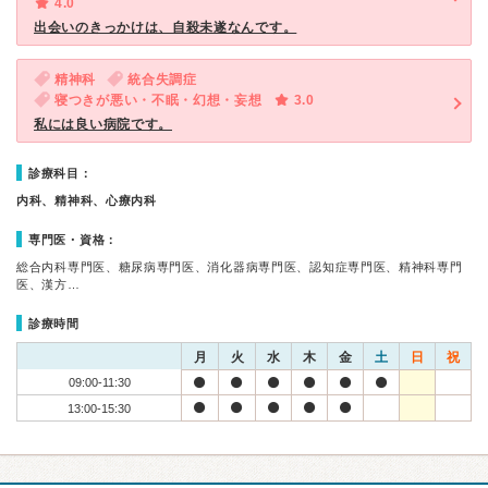
4.0
出会いのきっかけは、自殺未遂なんです。
精神科
統合失調症
寝つきが悪い・不眠・幻想・妄想
3.0
私には良い病院です。
診療科目：
内科、精神科、心療内科
専門医・資格：
総合内科専門医、糖尿病専門医、消化器病専門医、認知症専門医、精神科専門
医、漢方…
診療時間
月
火
水
木
金
土
日
祝
09:00-11:30
13:00-15:30