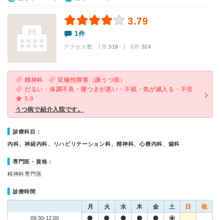
3.79
1件
アクセス数 7月:
319
| 6月:
324
精神科
双極性障害（躁うつ病）
だるい・体調不良・寝つきが悪い・不眠・気が滅入る・不安
5.0
うつ病で紹介入院です。
診療科目：
内科、神経内科、リハビリテーション科、精神科、心療内科、歯科
専門医・資格：
精神科専門医
診療時間
月
火
水
木
金
土
日
祝
09:30-12:00