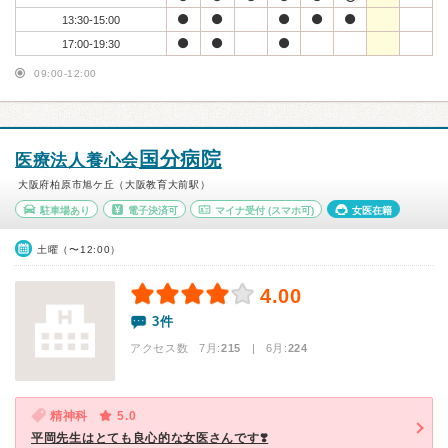
13:30-15:00
17:00-19:30
09:00-12:00
国分病院
医療法人養心会
大阪府柏原市旭ケ丘（大阪教育大前駅）
駐車場あり
電子決済可
マイナ受付
(スマホ可)
女医在籍
土曜（〜12:00）
4.00
3件
アクセス数 7月:
215
| 6月:
224
精神科
5.0
平岡先生はとても良心的な女医さんです❣️