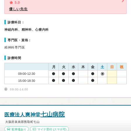
5.0
優しい先生
診療科目：
神経内科、精神科、心療内科
専門医・資格：
精神科専門医
診療時間
月
火
水
木
金
土
日
祝
09:00-12:30
15:00-18:30
09:00-14:00
七山病院
医療法人爽神堂
大阪府泉南郡熊取町七山
駐車場あり
マイナ受付
(スマホ可)