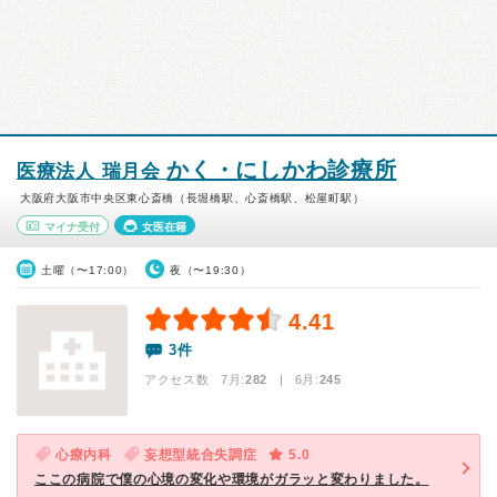
かく・にしかわ診療所
医療法人 瑞月会
大阪府大阪市中央区東心斎橋（長堀橋駅、心斎橋駅、松屋町駅）
マイナ受付
女医在籍
土曜（〜17:00）
夜（〜19:30）
4.41
3件
アクセス数 7月:
282
| 6月:
245
心療内科
妄想型統合失調症
5.0
ここの病院で僕の心境の変化や環境がガラッと変わりました。