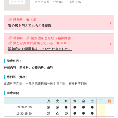
アクセス数 7月:
456
| 6月:
575
精神科
4.5
安心感を与えてもらえる病院
精神科
認知症をともなう精神障害
気分が異常に高揚している
4.0
認知症のお薬調整をしていただきました。
診療科目：
神経内科、精神科、心療内科、歯科
専門医・資格：
皮膚科専門医、一般病院連携精神医学専門医、精神科専門医
診療時間
月
火
水
木
金
土
日
祝
09:30-11:30
13:30-15:30