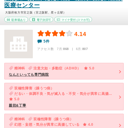
医療センター
大阪府枚方市宮之阪（宮之阪駅、星ヶ丘駅）
駐車場あり
電子決済可
マイナ受付
(スマホ可)
4.14
5件
アクセス数 7月:
868
| 6月:
807
精神科
注意欠如・多動症（ADHD）
5.0
なんといっても専門病院
双極性障害（躁うつ病）
だるい・体調不良・気が滅入る・不安・気分が異常に高揚している
5.0
親切&丁寧
精神科
双極性障害（躁うつ病）
幻想・妄想・気分が異常に高揚している
4.0