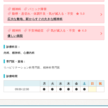
精神科
パニック障害
動悸・息切れ・体調不良・気が滅入る・不安
5.0
広大な敷地、駅からすぐの大きな精神科
精神科
不安神経症
気が滅入る・不安
4.0
優しい病院
診療科目：
内科、精神科、心療内科
専門医・資格：
リハビリテーション科専門医、精神科専門医
診療時間
月
火
水
木
金
土
日
祝
09:00-12:00