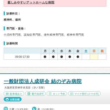
親しみやすいアットホームな病院
診療科目：
精神科、歯科
専門医・資格：
小児科専門医、認知症専門医、老年精神専門医、精神科専門医
診療時間
月
火
水
木
金
土
日
祝
09:00-17:30
一般財団法人成研会 結のぞみ病院
大阪府富田林市伏見堂（汐ノ宮駅）
駐車場あり
電子決済可
ネット予約
マイナ受付
(スマホ可)
女医在籍
土曜（〜15:00）
夜（〜19:30）