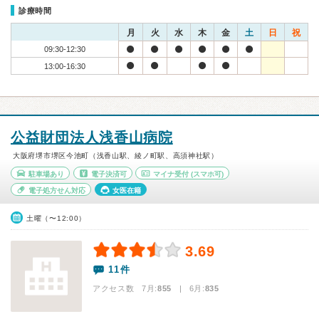
診療時間
月
火
水
木
金
土
日
祝
09:30-12:30
13:00-16:30
公益財団法人浅香山病院
大阪府堺市堺区今池町（浅香山駅、綾ノ町駅、高須神社駅）
駐車場あり
電子決済可
マイナ受付
(スマホ可)
電子処方せん対応
女医在籍
土曜（〜12:00）
3.69
11件
アクセス数 7月:
855
| 6月:
835