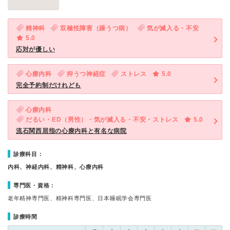
精神科
双極性障害（躁うつ病）
気が滅入る・不安
5.0
応対が優しい
心療内科
抑うつ神経症
ストレス
5.0
完全予約制だけれども
心療内科
だるい・ED（男性）・気が滅入る・不安・ストレス
5.0
流石関西屈指の心療内科と有名な病院
診療科目：
内科、神経内科、精神科、心療内科
専門医・資格：
老年精神専門医、精神科専門医、日本睡眠学会専門医
診療時間