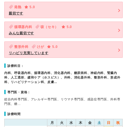
発熱
5.0
親切です
循環器内科
咳（セキ）
5.0
みんな親切です
整形外科
けが
5.0
リハビリ充実しています
診療科目：
内科、呼吸器内科、循環器内科、消化器内科、糖尿病科、神経内科、腎臓内
科、人工透析、緩和ケア（ホスピス）、外科、消化器外科、整形外科、形成外
科、リハビリテーション科、皮膚…
専門医・資格：
総合内科専門医、アレルギー専門医、リウマチ専門医、感染症専門医、外科専
門医、糖…
診療時間
月
火
水
木
金
土
日
祝