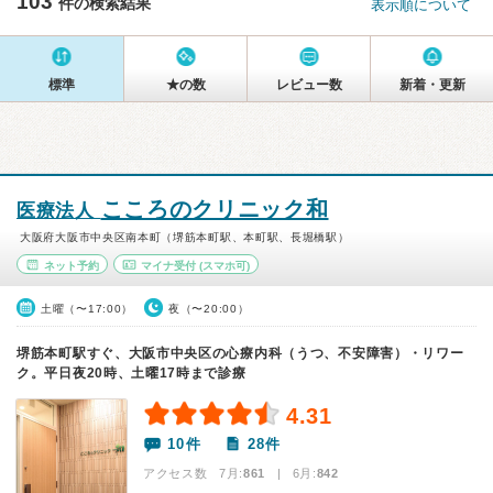
103
件の検索結果
表示順について
標準
★の数
レビュー数
新着・更新
こころのクリニック和
医療法人
大阪府大阪市中央区南本町（堺筋本町駅、本町駅、長堀橋駅）
ネット予約
マイナ受付
(スマホ可)
土曜（〜17:00）
夜（〜20:00）
堺筋本町駅すぐ、大阪市中央区の心療内科（うつ、不安障害）・リワー
ク。平日夜20時、土曜17時まで診療
4.31
10件
28件
アクセス数 7月:
861
| 6月:
842