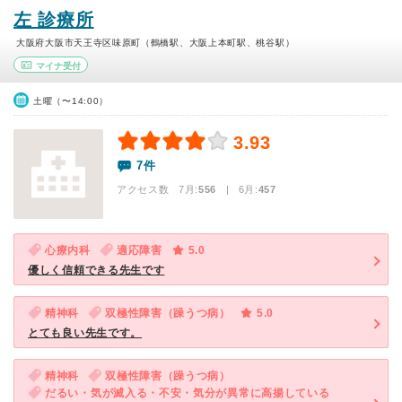
左 診療所
大阪府大阪市天王寺区味原町（鶴橋駅、大阪上本町駅、桃谷駅）
マイナ受付
土曜（〜14:00）
3.93
7件
アクセス数 7月:
556
| 6月:
457
心療内科
適応障害
5.0
優しく信頼できる先生です
精神科
双極性障害（躁うつ病）
5.0
とても良い先生です。
精神科
双極性障害（躁うつ病）
だるい・気が滅入る・不安・気分が異常に高揚している