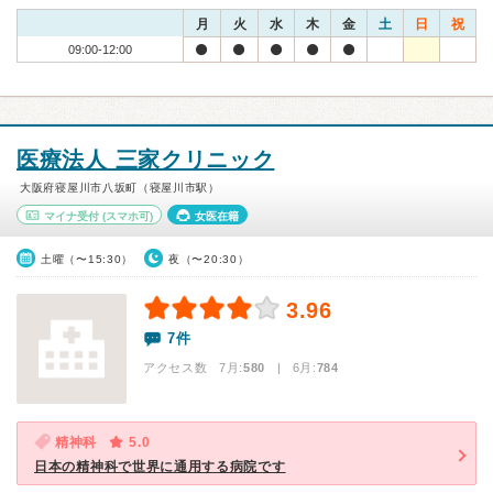
月
火
水
木
金
土
日
祝
09:00-12:00
医療法人 三家クリニック
大阪府寝屋川市八坂町（寝屋川市駅）
マイナ受付
(スマホ可)
女医在籍
土曜（〜15:30）
夜（〜20:30）
3.96
7件
アクセス数 7月:
580
| 6月:
784
精神科
5.0
日本の精神科で世界に通用する病院です