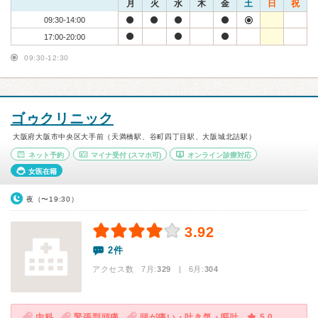
月
火
水
木
金
土
日
祝
09:30-14:00
17:00-20:00
09:30-12:30
ゴゥクリニック
大阪府大阪市中央区大手前（天満橋駅、谷町四丁目駅、大阪城北詰駅）
ネット予約
マイナ受付
(スマホ可)
オンライン診療対応
女医在籍
夜（〜19:30）
3.92
2件
アクセス数 7月:
329
| 6月:
304
内科
緊張型頭痛
頭が痛い・吐き気・嘔吐
5.0