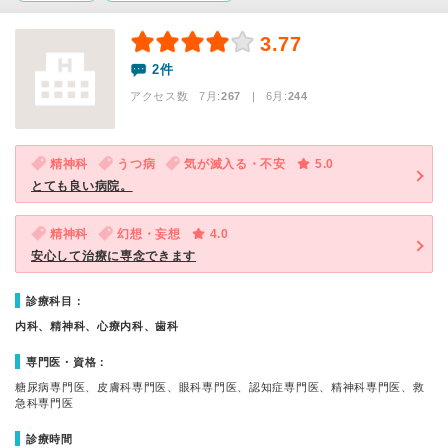
3.77
2件
アクセス数 7月:
267
| 6月:
244
精神科
うつ病
気が滅入る・不安
5.0
とても良い病院。
精神科
幻想・妄想
4.0
安心して治療に専念できます
診療科目：
内科、精神科、心療内科、歯科
専門医・資格：
糖尿病専門医、皮膚科専門医、眼科専門医、認知症専門医、精神科専門医、救
急科専門医
診療時間