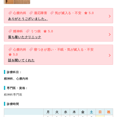
心療内科
適応障害
気が滅入る・不安
5.0
ありがとうございました。
精神科
うつ病
5.0
落ち着いたクリニック
心療内科
寝つきが悪い・不眠・気が滅入る・不安
5.0
話を聞いてくれた
診療科目：
精神科、心療内科
専門医・資格：
精神科専門医
診療時間
月
火
水
木
金
土
日
祝