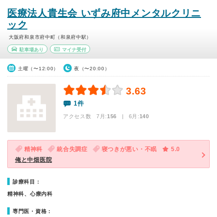
医療法人貴生会 いずみ府中メンタルクリニ
ック
大阪府和泉市府中町（和泉府中駅）
駐車場あり
マイナ受付
土曜（〜12:00）
夜（〜20:00）
3.63
1件
アクセス数 7月:
156
| 6月:
140
精神科
統合失調症
寝つきが悪い・不眠
5.0
俺と中畑医院
診療科目：
精神科、心療内科
専門医・資格：