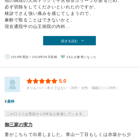
他の病院の人間ドックで子宮頸管ポリープがあるため、
必ず切除をしてくださいといれたのですが、
検診でさえ強い痛みを感じてしまうので、
麻酔で取ることはできないかと、
現在通院中の山王病院の内科...
続きを読む
2019年受診 / 2019年05月投稿
19人が参考になった
5.0
きりんパパ（本人ではない・30代・女性・掲載口コミ25件）
産科
この口コミは受診から5年以上経過しています。
御三家の実力
妻がこちらで出産しました。青山一丁目もしくは赤坂から少