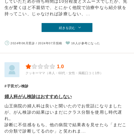
していたためか待ち時間は10分程度とスムーズでしたが、先
生が驚くほど不親切で、とにかく他院で治療中なら紹介状を
持ってこい、じゃなければ診療しない、...
続きを読む
2024年06月受診 / 2024年07月投稿
16人が参考になった
1.0
クッキーママ（本人・60代・女性・掲載口コミ1件）
子宮ガン検診
婦人科がん検診はおすすめしない
山王病院の婦人科は良いと聞いたのでお世話になりました
が、がん検診の結果はいまだにクラス分類を使用し時代遅
れ。
診断に不信感をもち、他の病院で結果表を見せたら「まだこ
の分類で診断してるのか」と笑われま...