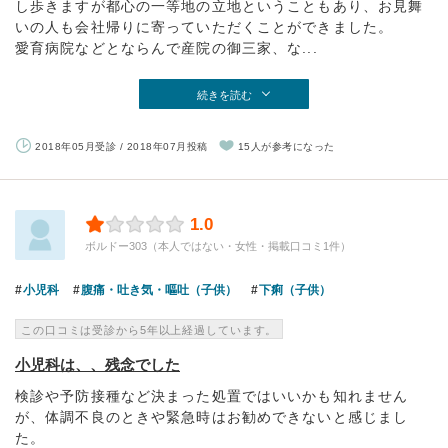
し歩きますが都心の一等地の立地ということもあり、お見舞
いの人も会社帰りに寄っていただくことができました。
愛育病院などとならんで産院の御三家、な...
続きを読む
2018年05月受診 / 2018年07月投稿
15人が参考になった
1.0
ボルドー303（本人ではない・女性・掲載口コミ1件）
小児科
腹痛・吐き気・嘔吐（子供）
下痢（子供）
この口コミは受診から5年以上経過しています。
小児科は、、残念でした
検診や予防接種など決まった処置ではいいかも知れません
が、体調不良のときや緊急時はお勧めできないと感じまし
た。