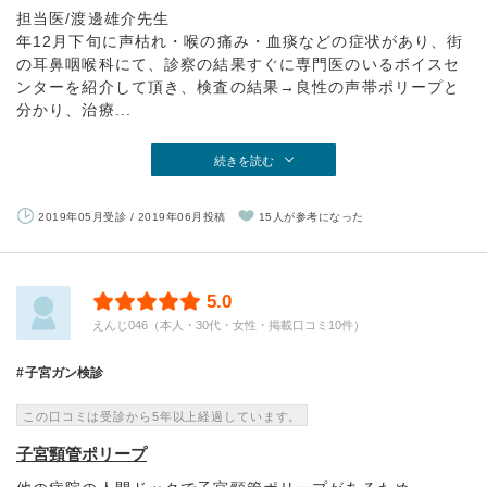
担当医/渡邊雄介先生
年12月下旬に声枯れ・喉の痛み・血痰などの症状があり、街
の耳鼻咽喉科にて、診察の結果すぐに専門医のいるボイスセ
ンターを紹介して頂き、検査の結果→良性の声帯ポリープと
分かり、治療...
続きを読む
2019年05月受診 / 2019年06月投稿
15人が参考になった
5.0
えんじ046（本人・30代・女性・掲載口コミ10件）
子宮ガン検診
この口コミは受診から5年以上経過しています。
子宮頸管ポリープ