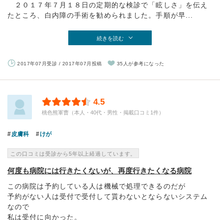
２０１７年７月１８日の定期的な検診で「眩しさ」を伝え
たところ、白内障の手術を勧められました。手順が早...
続きを読む
2017年07月受診 / 2017年07月投稿
35人が参考になった
4.5
桃色熊軍曹（本人・40代・男性・掲載口コミ1件）
皮膚科
けが
この口コミは受診から5年以上経過しています。
何度も病院には行きたくないが、再度行きたくなる病院
この病院は予約している人は機械で処理できるのだが
予約がない人は受付で受付して貰わないとならないシステム
なので
私は受付に向かった。