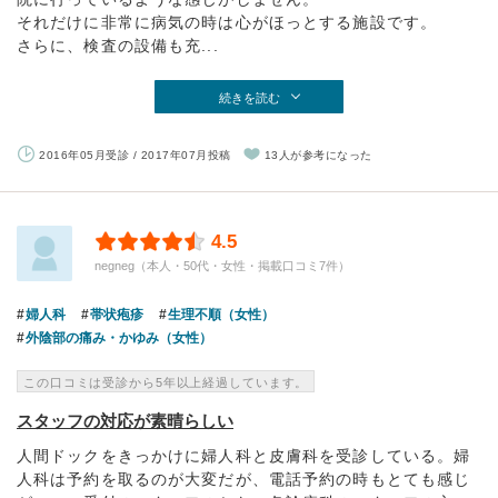
それだけに非常に病気の時は心がほっとする施設です。
さらに、検査の設備も充...
続きを読む
2016年05月受診 / 2017年07月投稿
13人が参考になった
4.5
negneg（本人・50代・女性・掲載口コミ7件）
婦人科
帯状疱疹
生理不順（女性）
外陰部の痛み・かゆみ（女性）
この口コミは受診から5年以上経過しています。
スタッフの対応が素晴らしい
人間ドックをきっかけに婦人科と皮膚科を受診している。婦
人科は予約を取るのが大変だが、電話予約の時もとても感じ