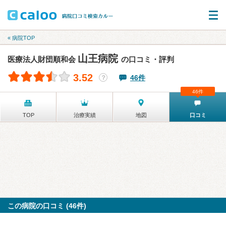
« 病院TOP
山王病院
医療法人財団順和会
の口コミ・評判
3.52
46件
？
46件
TOP
治療実績
地図
口コミ
この病院の口コミ (46件)