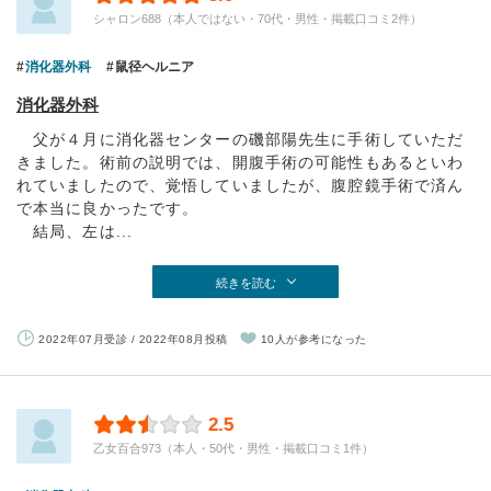
シャロン688（本人ではない・70代・男性・掲載口コミ2件）
消化器外科
鼠径ヘルニア
消化器外科
父が４月に消化器センターの磯部陽先生に手術していただ
きました。術前の説明では、開腹手術の可能性もあるといわ
れていましたので、覚悟していましたが、腹腔鏡手術で済ん
で本当に良かったです。
結局、左は...
続きを読む
2022年07月受診 / 2022年08月投稿
10人が参考になった
2.5
乙女百合973（本人・50代・男性・掲載口コミ1件）