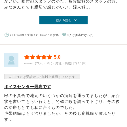
がいい。受付のスタッフのかた、各診療科のスタッフの方、
みなさんとても親切で感じがいい。婦人科...
続きを読む
2016年09月受診 / 2016年11月投稿
5人が参考になった
5.0
winwin（本人・30代・男性・掲載口コミ1件）
この口コミは受診から5年以上経過しています。
ボイスセンター最高です
喉の不具合で地元のいくつかの病院を通ってましたが、紹介
状を書いてもらい行くと、的確に喉を調べて下さり、その後
の治療もとても私に合うものでした。
声帯結節はもう治りましたが、その後も扁桃腺が腫れたり
す...