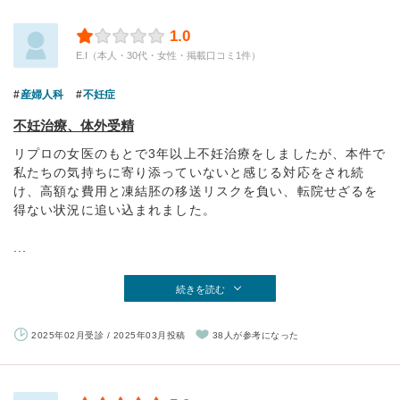
1.0
E.I（本人・30代・女性・掲載口コミ1件）
産婦人科
不妊症
不妊治療、体外受精
リプロの女医のもとで3年以上不妊治療をしましたが、本件で
私たちの気持ちに寄り添っていないと感じる対応をされ続
け、高額な費用と凍結胚の移送リスクを負い、転院せざるを
得ない状況に追い込まれました。
...
続きを読む
2025年02月受診 / 2025年03月投稿
38人が参考になった