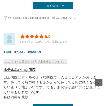
続きを読む
2016年09月受診 / 2016年10月投稿
4人が参考になった
5.0
sana（本人・20代・女性・掲載口コミ3件）
内科
だるい
体調不良
この口コミは受診から5年以上経過しています。
ホテルみたいな病院
山王病院はホテルのような病院で、入るとピアノが見えま
す。待ってる時の椅子もふかふかで待ってる間に眠くなるぐ
らい座り心地がいいです。でも、股関節が悪い方には座りに
くいかもしれないです。
私は内科を受診...