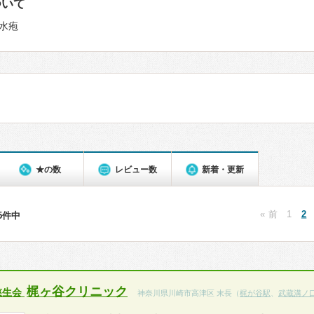
ついて
水疱
★の数
レビュー数
新着・更新
« 前
1
2
35件中
梶ヶ谷クリニック
慈生会
神奈川県川崎市高津区 末長（
梶が谷駅
、
武蔵溝ノ