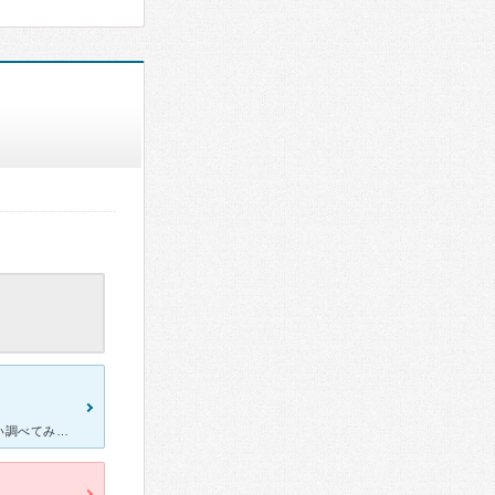
土曜の夜子供が高熱を出してしまい、日曜日に救急しかないかなと思い調べてみたら午前中空いていて助かりました。 病院の場所は少し分かりづらく住宅街の中の一軒家でしたがすごく綺麗でした。 待合室も一般の