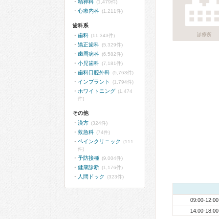
精神科
(1,479件)
心療内科
(1,211件)
歯科系
診療所
歯科
(11,343件)
矯正歯科
(5,329件)
歯周病科
(6,582件)
小児歯科
(7,181件)
歯科口腔外科
(5,763件)
インプラント
(1,794件)
ホワイトニング
(1,474
件)
その他
漢方
(324件)
救急科
(74件)
ペインクリニック
(111
件)
予防接種
(9,004件)
健康診断
(1,176件)
人間ドック
(323件)
09:00-12:00
14:00-18:00