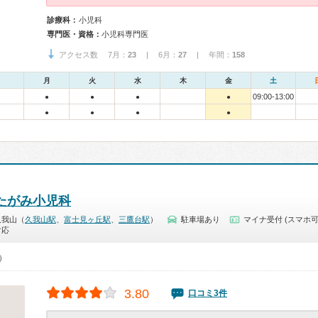
診療科：
小児科
専門医・資格：
小児科専門医
アクセス数 7月：
23
| 6月：
27
| 年間：
158
月
火
水
木
金
土
09:00-13:00
●
●
●
●
●
●
●
●
たがみ小児科
久我山（
久我山駅
、
富士見ヶ丘駅
、
三鷹台駅
）
駐車場あり
マイナ受付 (スマホ可
対応
0）
3.80
口コミ3件