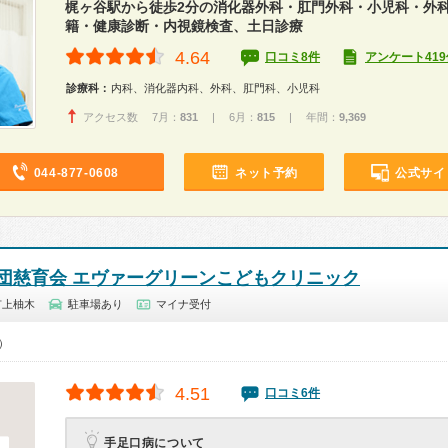
梶ヶ谷駅から徒歩2分の消化器外科・肛門外科・小児科・外
籍・健康診断・内視鏡検査、土日診療
4.64
口コミ8件
アンケート419
診療科：
内科、消化器内科、外科、肛門科、小児科
アクセス数 7月：
831
| 6月：
815
| 年間：
9,369
044-877-0608
ネット予約
公式サイ
団慈育会 エヴァーグリーンこどもクリニック
市上柚木
駐車場あり
マイナ受付
0）
4.51
口コミ6件
手足口病について