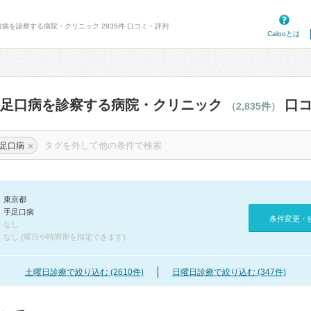
口病を診察する病院・クリニック 2835件 口コミ・評判
Calooとは
手足口病を診察する病院・クリニック
口コ
（2,835件）
×
足口病
東京都
手足口病
条件変更・
なし
なし (曜日や時間帯を指定できます)
土曜日診療で絞り込む (2610件)
日曜日診療で絞り込む (347件)