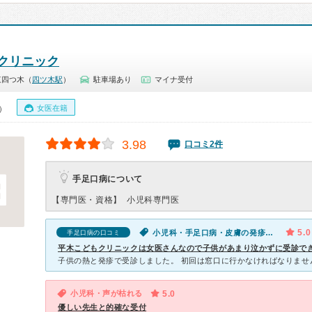
クリニック
東四つ木（
四ツ木駅
）
駐車場あり
マイナ受付
女医在籍
0）
3.98
口コミ2件
手足口病について
【専門医・資格】
小児科専門医
5.0
小児科・手足口病・皮膚の発疹・かゆみ・発熱（子供）
手足口病の口コミ
平木こどもクリニックは女医さんなので子供があまり泣かずに受診で
小児科・声が枯れる
5.0
優しい先生と的確な受付