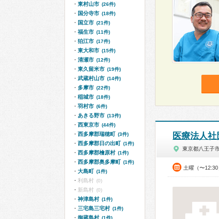
東村山市
(26件)
国分寺市
(18件)
国立市
(21件)
福生市
(11件)
狛江市
(17件)
東大和市
(15件)
清瀬市
(12件)
東久留米市
(19件)
武蔵村山市
(14件)
多摩市
(22件)
稲城市
(18件)
羽村市
(6件)
あきる野市
(13件)
西東京市
(44件)
西多摩郡瑞穂町
医療法人社
(3件)
西多摩郡日の出町
(1件)
東京都八王子
西多摩郡檜原村
(1件)
西多摩郡奥多摩町
(1件)
土曜（〜12:3
大島町
(1件)
利島村
(0)
新島村
(0)
神津島村
(1件)
三宅島三宅村
(1件)
御蔵島村
(1件)