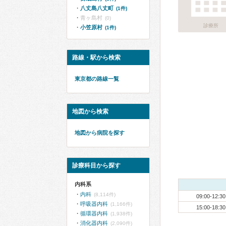
八丈島八丈町
(1件)
青ヶ島村
(0)
診療所
小笠原村
(1件)
路線・駅から検索
東京都の路線一覧
地図から検索
地図から病院を探す
診療科目から探す
内科系
内科
(8,114件)
09:00-12:30
呼吸器内科
(1,166件)
15:00-18:30
循環器内科
(1,938件)
消化器内科
(2,090件)