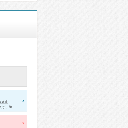
きます
子供の熱と発疹で受診しました。 初回は窓口に行かなければなりませんが、診察券が発行されると診察番号でインターネット予約することができます。 待ち人数なども確認できるので、待ちが多い場合は自宅で子供