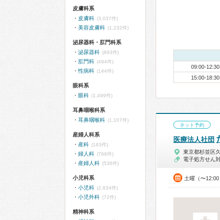
皮膚科系
皮膚科
(3,037件)
美容皮膚科
(1,232件)
泌尿器科・肛門科系
泌尿器科
(893件)
肛門科
(494件)
09:00-12:30
性病科
(144件)
15:00-18:30
眼科系
眼科
(1,499件)
耳鼻咽喉科系
耳鼻咽喉科
(1,107件)
ネット予約
産婦人科系
医療法人社団
産科
(183件)
東京都杉並区
婦人科
(768件)
電子処方せん
産婦人科
(536件)
小児科系
土曜（〜12:0
小児科
(2,834件)
小児外科
(72件)
精神科系