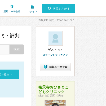
病院をさがす
新規ユーザ登録
ログイン
182,230
病院・
264,124
口コミ
ミ・評判
ゲスト
さん
ログインしてください
新規ユーザ登録
絞り込み »
祐天寺おひさまこ
どもクリニック
(東京都目黒区 祐天寺)