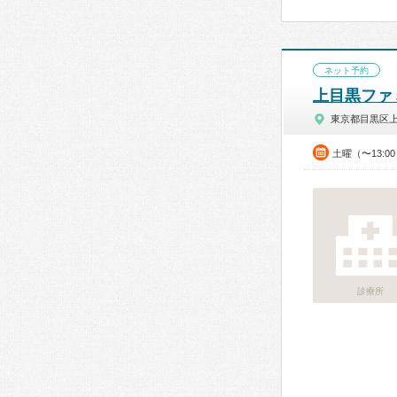
ネット予約
上目黒ファ
東京都目黒区
土曜（〜13:0
診療所