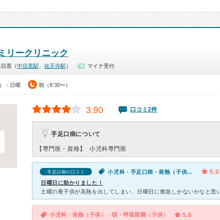
ミリークリニック
上目黒（
中目黒駅
、
祐天寺駅
）
マイナ受付
0）・日曜
朝（8:30〜）
3.90
口コミ2件
手足口病について
【専門医・資格】
小児科専門医
5.0
小児科・手足口病・発熱（子供）・発疹（子供）・泣きやまない（子供）
手足口病の口コミ
日曜日に助かりました！
小児科・発熱（子供）・咳・呼吸困難（子供）
5.0