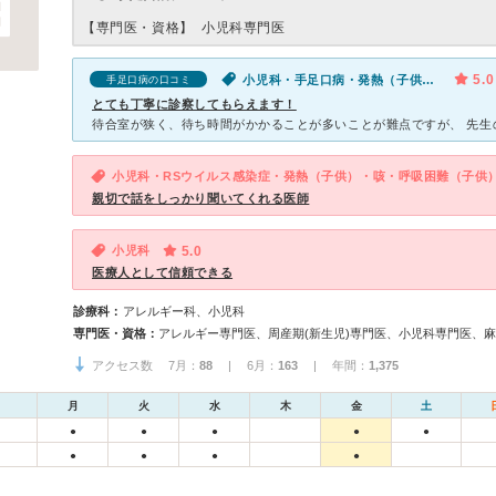
【専門医・資格】
小児科専門医
5.0
小児科・手足口病・発熱（子供）・発疹（子供）
手足口病の口コミ
とても丁寧に診察してもらえます！
小児科・RSウイルス感染症・発熱（子供）・咳・呼吸困難（子供
親切で話をしっかり聞いてくれる医師
小児科
5.0
医療人として信頼できる
診療科：
アレルギー科、小児科
専門医・資格：
アクセス数 7月：
88
| 6月：
163
| 年間：
1,375
月
火
水
木
金
土
●
●
●
●
●
●
●
●
●