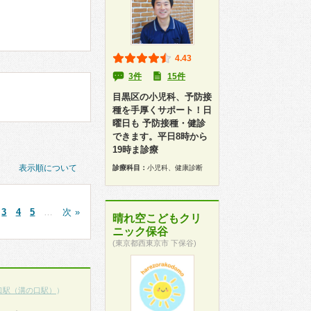
4.43
3件
15件
目黒区の小児科、予防接
種を手厚くサポート！日
曜日も 予防接種・健診
できます。平日8時から
19時ま診療
表示順について
診療科目：
小児科、健康診断
3
4
5
…
次 »
晴れ空こどもクリ
ニック保谷
(東京都西東京市 下保谷)
口駅（溝の口駅）
）