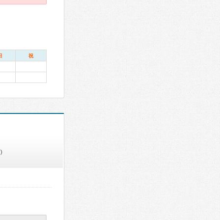
日
祝
)