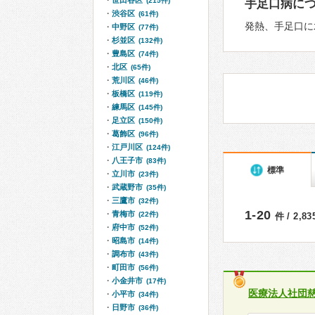
世田谷区
(215件)
手足口病に
渋谷区
(61件)
発熱、手足口に
中野区
(77件)
杉並区
(132件)
豊島区
(74件)
北区
(65件)
荒川区
(46件)
板橋区
(119件)
練馬区
(145件)
足立区
(150件)
葛飾区
(96件)
江戸川区
(124件)
八王子市
(83件)
標準
立川市
(23件)
武蔵野市
(35件)
三鷹市
(32件)
1-20
青梅市
(22件)
件 / 2,8
府中市
(52件)
昭島市
(14件)
調布市
(43件)
町田市
(56件)
小金井市
(17件)
医療法人社団
小平市
(34件)
日野市
(36件)