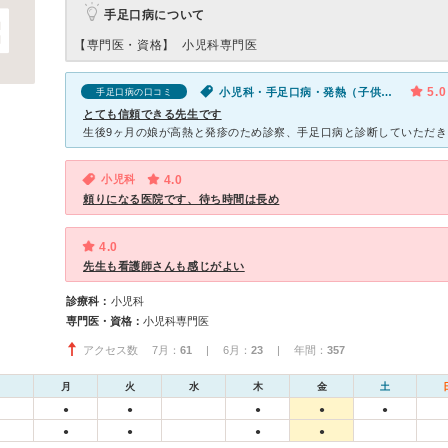
手足口病について
【専門医・資格】
小児科専門医
5.0
小児科・手足口病・発熱（子供）・発疹（子供）
手足口病の口コミ
とても信頼できる先生です
小児科
4.0
頼りになる医院です、待ち時間は長め
4.0
先生も看護師さんも感じがよい
診療科：
小児科
専門医・資格：
小児科専門医
アクセス数 7月：
61
| 6月：
23
| 年間：
357
月
火
水
木
金
土
●
●
●
●
●
●
●
●
●