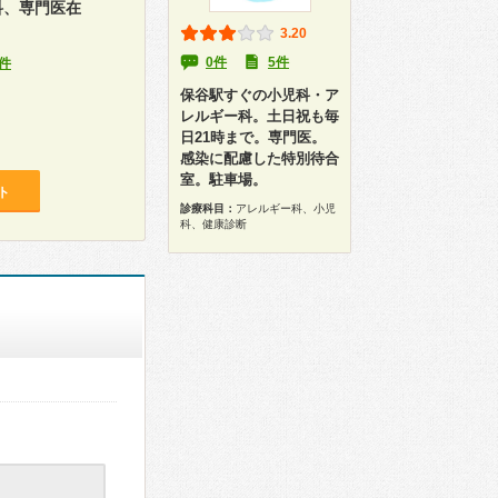
科、専門医在
3.20
0件
5件
件
保谷駅すぐの小児科・ア
レルギー科。土日祝も毎
日21時まで。専門医。
感染に配慮した特別待合
室。駐車場。
ト
診療科目：
アレルギー科、小児
科、健康診断