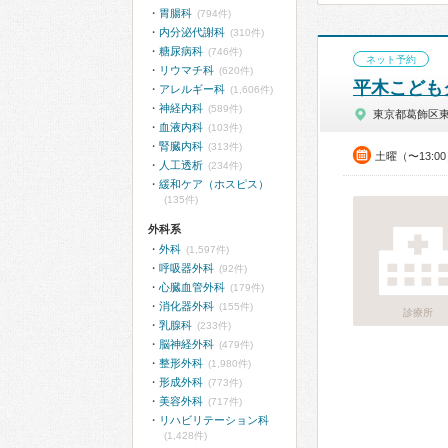
胃腸科
(794件)
内分泌代謝科
(310件)
糖尿病科
(746件)
ネット予約
リウマチ科
(620件)
平木こども
アレルギー科
(1,606件)
神経内科
(589件)
東京都葛飾区
血液内科
(103件)
腎臓内科
(313件)
土曜（〜13:0
人工透析
(234件)
緩和ケア（ホスピス）
(135件)
外科系
外科
(1,597件)
呼吸器外科
(92件)
心臓血管外科
(179件)
消化器外科
(155件)
診療所
乳腺科
(233件)
脳神経外科
(479件)
整形外科
(1,980件)
形成外科
(773件)
美容外科
(717件)
リハビリテーション科
(1,428件)