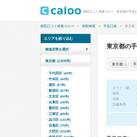
病院口コミ検索カルー - 東京都の手足
病院口コミ検索カルー
病院検索
手足口病
東京都
エリアを絞り込む
東京都の
都道府県を選択
東京都
(2,835件)
×
東京都
手
千代田区
(46件)
中央区
(44件)
港区
(67件)
エリア・駅
新宿区
(87件)
病気
文京区
(60件)
名称
台東区
(36件)
詳細条件
墨田区
(58件)
江東区
(95件)
品川区
(101件)
目黒区
(70件)
大田区
(152件)