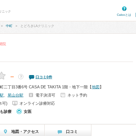
クリニック
Calooとは
中町
とどろきLAクリニック
日開院
－
？
口コミ
0
件
丁目3番6号 CASA DE TAKITA 1階・地下一階
【
地図
】
駅
、
尾山台駅
電子決済可
ネット予約
ホ可)
オンライン診療対応
も診療
女医
地図・アクセス
口コミ