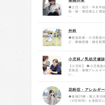
発熱外来
◆土日・祝日・年末年始
熱・咳・倦怠感など感
…
外科
◆救急医療・小児救急
ど・動物咬傷・縫合処置
小児科／乳幼児健
【小児科】 ◆小児救急
支喘息・食物アレルギ
い…
花粉症・アレルギ
◆食物20種・吸入系1
（VIEW39）を来院