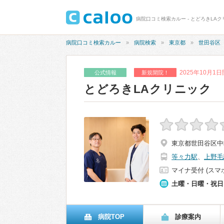
病院口コミ検索カルー - とどろきLA
病院口コミ検索カルー
病院検索
東京都
世田谷区
2025年10月1
公式情報
新規開院！
とどろきLAクリニック
東京都世田谷区中町二
等々力駅
、
上野毛
マイナ受付 (スマ
土曜・日曜・祝日
病院TOP
診療案内