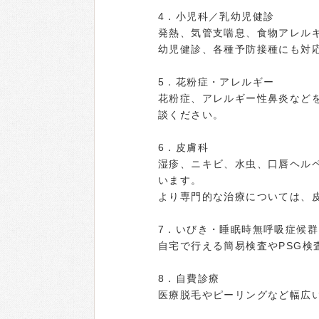
4．小児科／乳幼児健診
発熱、気管支喘息、食物アレル
幼児健診、各種予防接種にも対
5．花粉症・アレルギー
花粉症、アレルギー性鼻炎など
談ください。
6．皮膚科
湿疹、ニキビ、水虫、口唇ヘル
います。
より専門的な治療については、
7．いびき・睡眠時無呼吸症候群
自宅で行える簡易検査やPSG検
8．自費診療
医療脱毛やピーリングなど幅広