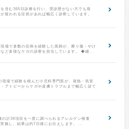
を含む365日診療を行い、受診歴がない方でも発
染が疑われる症状があれば幅広く診察しています。
の現場で多数の症例を経験した医師が、擦り傷・やけ
など多様なケガの診察を担当しています。 ◆縫…
診
の現場で経験を積んだ小児科専門医が、発熱・気管
ー・アトピーからケガや皮膚トラブルまで幅広く診て
ー
9種の計39項目を一度に調べられるアレルゲン検査
日に実施し、結果は約7日後にお伝えします。 …