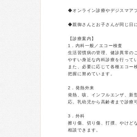
◆オンライン診療やデジスマア
◆親御さんとお子さんが同じ日
【診療案内】
1．内科一般／エコー検査
生活習慣病の管理、健診異常の
やすい身近な内科診療を行って
また、必要に応じて各種エコー
把握に努めています。
2．発熱外来
発熱、咳、インフルエンザ、新
応。乳幼児から高齢者まで診療
3．外科
擦り傷、切り傷、打撲、やけど
相談できます。