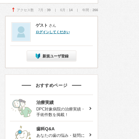
アクセス数 7月：
39
| 6月：
14
| 年間：
266
ゲスト
さん
ログインしてください
新規ユーザ登録
おすすめページ
治療実績
DPC対象病院の治療実績・
手術件数を掲載！
歯科Q&A
あなたの歯の悩み・疑問に