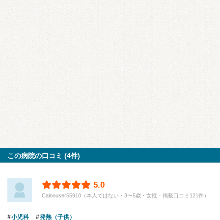
この病院の口コミ (4件)
5.0
Caloouser55910（本人ではない・3〜5歳・女性・掲載口コミ121件）
小児科
発熱（子供）