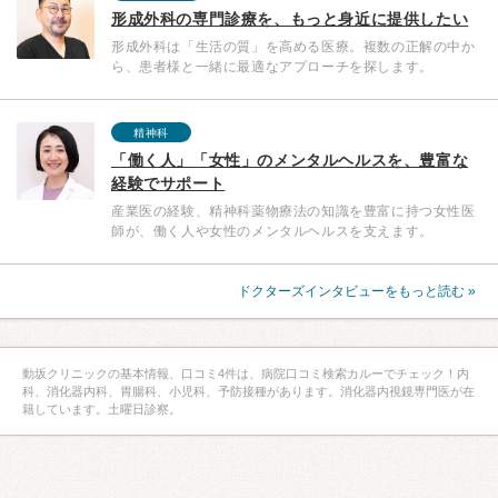
形成外科の専門診療を、もっと身近に提供したい
形成外科は「生活の質」を高める医療。複数の正解の中か
ら、患者様と一緒に最適なアプローチを探します。
精神科
「働く人」「女性」のメンタルヘルスを、豊富な
経験でサポート
産業医の経験、精神科薬物療法の知識を豊富に持つ女性医
師が、働く人や女性のメンタルヘルスを支えます。
ドクターズインタビューをもっと読む »
動坂クリニックの基本情報、口コミ4件は、病院口コミ検索カルーでチェック！内
科、消化器内科、胃腸科、小児科、予防接種があります。消化器内視鏡専門医が在
籍しています。土曜日診察。