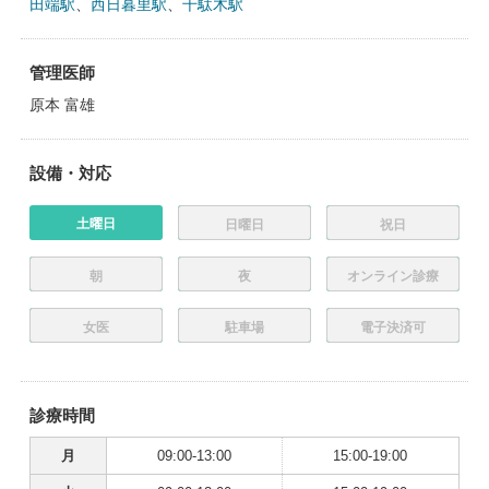
田端駅
、
西日暮里駅
、
千駄木駅
管理医師
原本 富雄
設備・対応
土曜日
日曜日
祝日
朝
夜
オンライン診療
女医
駐車場
電子決済可
診療時間
月
09:00-13:00
15:00-19:00