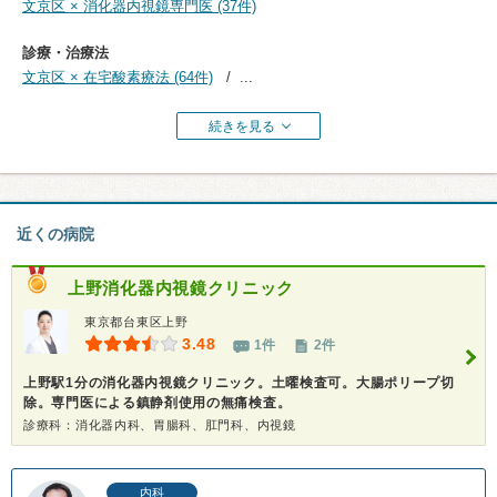
文京区 × 消化器内視鏡専門医 (37件)
診療・治療法
文京区 × 在宅酸素療法 (64件)
...
続きを見る
近くの病院
上野消化器内視鏡クリニック
東京都台東区上野
3.48
1件
2件
上野駅1分の消化器内視鏡クリニック。土曜検査可。大腸ポリープ切
除。専門医による鎮静剤使用の無痛検査。
診療科：消化器内科、胃腸科、肛門科、内視鏡
内科