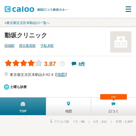
«東京都文京区本駒込の一覧へ
動坂クリニック
田端駅
西日暮里駅
千駄木駅
3.87
4件
？
地図
東京都文京区本駒込4-42-4【
】
土曜も診療
4件
TOP
地図
口コミ
アクセス数 7月：
96
| 6月：
111
| 年間：
1,307