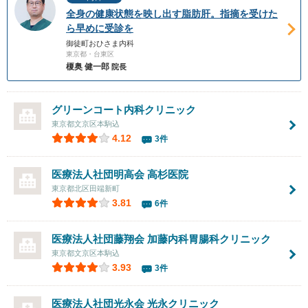
全身の健康状態を映し出す脂肪肝。指摘を受けた
ら早めに受診を
御徒町おひさま内科
東京都・台東区
榎奥 健一郎
院長
グリーンコート内科クリニック
東京都文京区本駒込
4.12
3件
医療法人社団明高会
高杉医院
東京都北区田端新町
3.81
6件
医療法人社団藤翔会
加藤内科胃腸科クリニック
東京都文京区本駒込
3.93
3件
医療法人社団光永会
光永クリニック