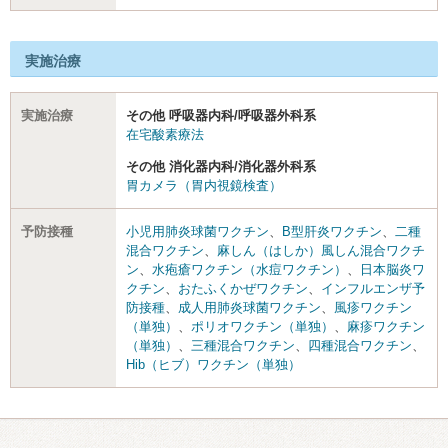
実施治療
実施治療
その他 呼吸器内科/呼吸器外科系
在宅酸素療法
その他 消化器内科/消化器外科系
胃カメラ（胃内視鏡検査）
予防接種
小児用肺炎球菌ワクチン
、
B型肝炎ワクチン
、
二種
混合ワクチン
、
麻しん（はしか）風しん混合ワクチ
ン
、
水疱瘡ワクチン（水痘ワクチン）
、
日本脳炎ワ
クチン
、
おたふくかぜワクチン
、
インフルエンザ予
防接種
、
成人用肺炎球菌ワクチン
、
風疹ワクチン
（単独）
、
ポリオワクチン（単独）
、
麻疹ワクチン
（単独）
、
三種混合ワクチン
、
四種混合ワクチン
、
Hib（ヒブ）ワクチン（単独）