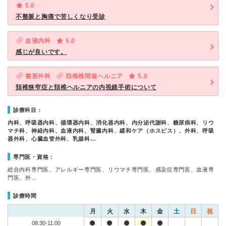
5.0
不整脈と胸痛で苦しくなり受診
血液内科
5.0
感じが良いです。
整形外科
頚椎椎間板ヘルニア
5.0
頚椎狭窄症と頚椎ヘルニアの内視鏡手術について
診療科目：
内科、呼吸器内科、循環器内科、消化器内科、内分泌代謝科、糖尿病科、リウ
マチ科、神経内科、血液内科、腎臓内科、緩和ケア（ホスピス）、外科、呼吸
器外科、心臓血管外科、乳腺科…
専門医・資格：
総合内科専門医、アレルギー専門医、リウマチ専門医、感染症専門医、血液専
門医、外…
診療時間
月
火
水
木
金
土
日
祝
08:30-11:00