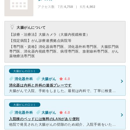
アクセス数 7月:
4,758
| 6月:
4,902
大腸がんについて
【診療・治療法】
大腸カメラ（大腸内視鏡検査）
【指定病院】
がん診療連携拠点病院等
【専門医・資格】
消化器病専門医、消化器外科専門医、大腸肛門病
専門医、消化器内視鏡専門医、病理専門医、放射線科専門医、がん
薬物療法専門医
大腸がんの口コミ
消化器外科
大腸がん
4.0
消化器は内科と外科の連係プレーです
大腸がんで入院、手術をしました。最初は内科で、丁寧に検査をしてもらい、結果、外科的手術が必要ということになって、外科に回されました。主治医が変わることには抵抗がありましたが、この病院は「消化器センター
大腸がんの口コミ
消化器外科
大腸がん
4.0
入院棟のベッドには無料のLANがあり便利
他院で発見された大腸がんの切除のため紹介、入院手術をいたしました。 点滴のルートを取る際に二度失敗されて痛みで恐怖に震え上がっていたら、血管の専門の医師がきて痛み止め併用で上手に取ってくださいました