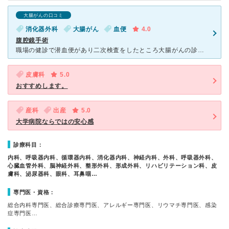
大腸がんの口コミ
消化器外科
大腸がん
血便
4.0
腹腔鏡手術
職場の健診で潜血便があり二次検査をしたところ大腸がんの診断。 近所の病院で内視鏡検査、ＣＴ検査等行い紹介状、データを持ってこちらの病院へ。 後から聞いた話では内視鏡検査の予約は２ヶ月くらい待つと聞
皮膚科
5.0
おすすめします。
産科
出産
5.0
大学病院ならではの安心感
診療科目：
内科、呼吸器内科、循環器内科、消化器内科、神経内科、外科、呼吸器外科、
心臓血管外科、脳神経外科、整形外科、形成外科、リハビリテーション科、皮
膚科、泌尿器科、眼科、耳鼻咽…
専門医・資格：
総合内科専門医、総合診療専門医、アレルギー専門医、リウマチ専門医、感染
症専門医…