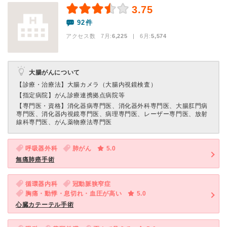
3.75
92件
アクセス数 7月:
6,225
| 6月:
5,574
大腸がんについて
【診療・治療法】
大腸カメラ（大腸内視鏡検査）
【指定病院】
がん診療連携拠点病院等
【専門医・資格】
消化器病専門医、消化器外科専門医、大腸肛門病
専門医、消化器内視鏡専門医、病理専門医、レーザー専門医、放射
線科専門医、がん薬物療法専門医
呼吸器外科
肺がん
5.0
無痛肺癌手術
循環器内科
冠動脈狭窄症
胸痛・動悸・息切れ・血圧が高い
5.0
心臓カテーテル手術