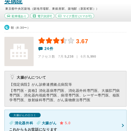
央病院
東京都中央区築地（築地市場駅、東銀座駅、築地駅（新富町駅））
駐車場あり
電子決済可
マイナ受付
(スマホ可)
朝（8:30〜）
3.67
24件
アクセス数 7月:
5,238
| 6月:
5,990
大腸がんについて
【指定病院】
がん診療連携拠点病院等
【専門医・資格】
消化器病専門医、消化器外科専門医、大腸肛門病
専門医、消化器内視鏡専門医、病理専門医、レーザー専門医、核医
学専門医、放射線科専門医、がん薬物療法専門医
大腸がんの口コミ
消化器外科
大腸がん
5.0
これからもお世話になります