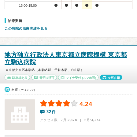
13:00-15:00
治療実績
この病院の治療実績を見る
地方独立行政法人東京都立病院機構 東京都
立駒込病院
東京都文京区本駒込（本駒込駅、千駄木駅、白山駅）
駐車場あり
電子決済可
マイナ受付
(スマホ可)
女医在籍
土曜（〜12:00）
4.24
32件
アクセス数 7月:
2,378
| 6月:
3,274