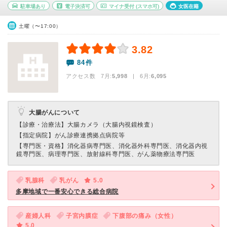
駐車場あり
電子決済可
マイナ受付
(スマホ可)
女医在籍
土曜（〜17:00）
3.82
84件
アクセス数 7月:
5,998
| 6月:
6,095
大腸がんについて
【診療・治療法】
大腸カメラ（大腸内視鏡検査）
【指定病院】
がん診療連携拠点病院等
【専門医・資格】
消化器病専門医、消化器外科専門医、消化器内視
鏡専門医、病理専門医、放射線科専門医、がん薬物療法専門医
乳腺科
乳がん
5.0
多摩地域で一番安心できる総合病院
産婦人科
子宮内膜症
下腹部の痛み（女性）
5.0