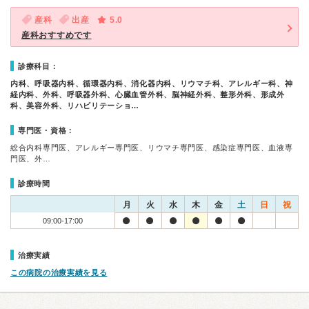
産科
出産
5.0
産科おすすめです
診療科目：
内科、呼吸器内科、循環器内科、消化器内科、リウマチ科、アレルギー科、神
経内科、外科、呼吸器外科、心臓血管外科、脳神経外科、整形外科、形成外
科、美容外科、リハビリテーショ…
専門医・資格：
総合内科専門医、アレルギー専門医、リウマチ専門医、感染症専門医、血液専
門医、外…
診療時間
月
火
水
木
金
土
日
祝
09:00-17:00
治療実績
この病院の治療実績を見る