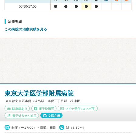
08:30-17:00
治療実績
この病院の治療実績を見る
東京大学医学部附属病院
東京都文京区本郷（湯島駅、本郷三丁目駅、根津駅）
駐車場あり
電子決済可
マイナ受付
(スマホ可)
電子処方せん対応
女医在籍
土曜（〜17:00）・日曜・祝日
朝（8:30〜）