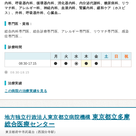
内科、呼吸器内科、循環器内科、消化器内科、内分泌代謝科、糖尿病科、リウ
マチ科、アレルギー科、神経内科、血液内科、腎臓内科、緩和ケア（ホスピ
ス）、外科、呼吸器外科、心臓血…
専門医・資格：
総合内科専門医、総合診療専門医、アレルギー専門医、リウマチ専門医、感染
症専門医…
診療時間
月
火
水
木
金
土
日
祝
08:30-17:15
08:30-18:15
治療実績
この病院の治療実績を見る
東京都立多摩
地方独立行政法人東京都立病院機構
総合医療センター
東京都府中市武蔵台（西国分寺駅）