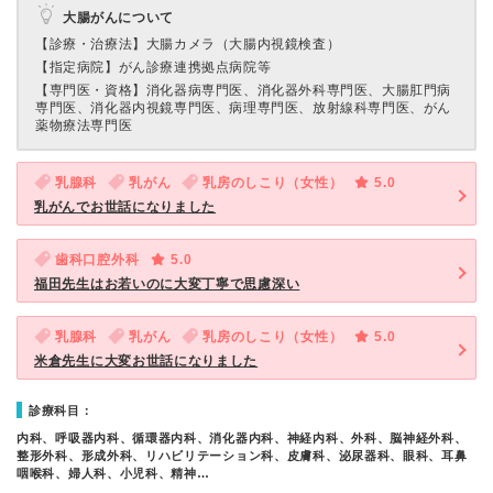
大腸がんについて
【診療・治療法】
大腸カメラ（大腸内視鏡検査）
【指定病院】
がん診療連携拠点病院等
【専門医・資格】
消化器病専門医、消化器外科専門医、大腸肛門病
専門医、消化器内視鏡専門医、病理専門医、放射線科専門医、がん
薬物療法専門医
乳腺科
乳がん
乳房のしこり（女性）
5.0
乳がんでお世話になりました
歯科口腔外科
5.0
福田先生はお若いのに大変丁寧で思慮深い
乳腺科
乳がん
乳房のしこり（女性）
5.0
米倉先生に大変お世話になりました
診療科目：
内科、呼吸器内科、循環器内科、消化器内科、神経内科、外科、脳神経外科、
整形外科、形成外科、リハビリテーション科、皮膚科、泌尿器科、眼科、耳鼻
咽喉科、婦人科、小児科、精神…