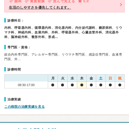
眼科
黄斑前膜
歪んで見える
5.0
生活のしやすさを優先してくれます。
診療科目：
内科、呼吸器内科、循環器内科、消化器内科、内分泌代謝科、糖尿病科、リウ
マチ科、神経内科、血液内科、外科、呼吸器外科、心臓血管外科、消化器外
科、脳神経外科、整形外科、形成…
専門医・資格：
総合内科専門医、アレルギー専門医、リウマチ専門医、感染症専門医、血液専
門医、外…
診療時間
月
火
水
木
金
土
日
祝
08:30-17:00
治療実績
この病院の治療実績を見る