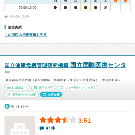
月
火
水
木
金
土
日
祝
09:00-16:00
09:00-12:00
治療実績
この病院の治療実績を見る
国立国際医療センタ
国立健康危機管理研究機構
ー
東京都新宿区戸山（若松河田駅、早稲田駅（東京メトロ東西線）、牛込柳町駅）
駐車場あり
電子決済可
マイナ受付
(スマホ可)
電子処方せん対応
女医在籍
朝（8:30〜）
3.51
47件