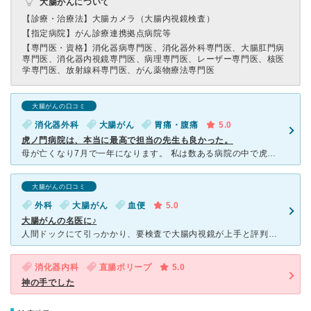
大腸がんについて
【診療・治療法】
大腸カメラ（大腸内視鏡検査）
【指定病院】
がん診療連携拠点病院等
【専門医・資格】
消化器病専門医、消化器外科専門医、大腸肛門病
専門医、消化器内視鏡専門医、病理専門医、レーザー専門医、核医
学専門医、放射線科専門医、がん薬物療法専門医
大腸がんの口コミ
消化器外科
大腸がん
胃痛・腹痛
5.0
虎ノ門病院は、本当に最高で担当の先生も良かった。
母が亡くなり7月で一年になります。 私は数ある病院の中で虎ノ門の消化器外科の福井先生に母を最後までみて下さり看取って下さり本当に感謝をしています。 元気になれれば良かったのですが末期癌で。
大腸がんの口コミ
外科
大腸がん
血便
5.0
大腸がんの名医に♪
人間ドックにて引っかかり、要検査で大腸内視鏡が上手と評判の近所のクリニックで検査をしたところ大きな腫瘍がみつかりました。そちらのクリニックではこんな大きな腫瘍は取れないしがんの可能性もあるという事で、
消化器内科
直腸ポリープ
5.0
神の手でした