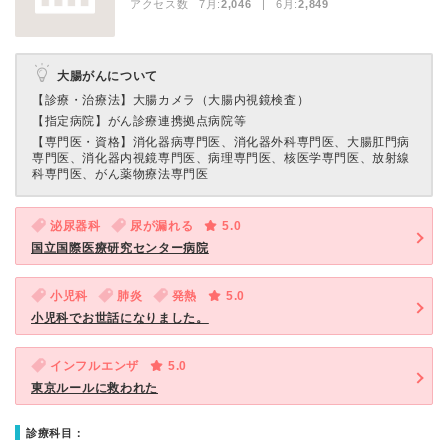
アクセス数 7月:
2,046
| 6月:
2,849
大腸がんについて
【診療・治療法】
大腸カメラ（大腸内視鏡検査）
【指定病院】
がん診療連携拠点病院等
【専門医・資格】
消化器病専門医、消化器外科専門医、大腸肛門病
専門医、消化器内視鏡専門医、病理専門医、核医学専門医、放射線
科専門医、がん薬物療法専門医
泌尿器科
尿が漏れる
5.0
国立国際医療研究センター病院
小児科
肺炎
発熱
5.0
小児科でお世話になりました。
インフルエンザ
5.0
東京ルールに救われた
診療科目：