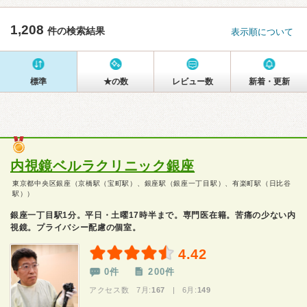
1,208
件の検索結果
表示順について
標準
★の数
レビュー数
新着・更新
内視鏡ベルラクリニック銀座
東京都中央区銀座（京橋駅（宝町駅）、銀座駅（銀座一丁目駅）、有楽町駅（日比谷
駅））
銀座一丁目駅1分。平日・土曜17時半まで。専門医在籍。苦痛の少ない内
視鏡。プライバシー配慮の個室。
4.42
0件
200件
アクセス数 7月:
167
| 6月:
149