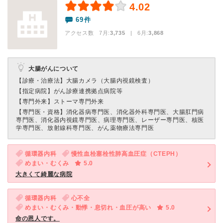
4.02
69件
アクセス数 7月:
3,735
| 6月:
3,868
大腸がんについて
【診療・治療法】
大腸カメラ（大腸内視鏡検査）
【指定病院】
がん診療連携拠点病院等
【専門外来】
ストーマ専門外来
【専門医・資格】
消化器病専門医、消化器外科専門医、大腸肛門病
専門医、消化器内視鏡専門医、病理専門医、レーザー専門医、核医
学専門医、放射線科専門医、がん薬物療法専門医
循環器内科
慢性血栓塞栓性肺高血圧症（CTEPH）
めまい・むくみ
5.0
大きくて綺麗な病院
循環器内科
心不全
めまい・むくみ・動悸・息切れ・血圧が高い
5.0
命の恩人です。