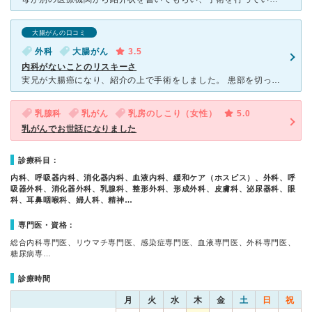
大腸がんの口コミ
外科
大腸がん
3.5
内科がないことのリスキーさ
実兄が大腸癌になり、紹介の上で手術をしました。 患部を切って人工肛門を作り、半年後再度繋ぎ合わせた際に、とてつもなくお腹が膨れ上がり、原因不明と言われました。 2週間程度の入院が1ヶ月半になり
乳腺科
乳がん
乳房のしこり（女性）
5.0
乳がんでお世話になりました
診療科目：
内科、呼吸器内科、消化器内科、血液内科、緩和ケア（ホスピス）、外科、呼
吸器外科、消化器外科、乳腺科、整形外科、形成外科、皮膚科、泌尿器科、眼
科、耳鼻咽喉科、婦人科、精神…
専門医・資格：
総合内科専門医、リウマチ専門医、感染症専門医、血液専門医、外科専門医、
糖尿病専…
診療時間
月
火
水
木
金
土
日
祝