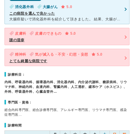
消化器外科
大腸がん
5.0
この病院を選んで良かった
大腸癌疑いで消化器外科を紹介して頂きました。 結果、大腸がんで手術、入院となりましたが、執刀医の先生、サポートして下さった先生、術前術後を看護して下さった看護師、不安なく退院まで看護して頂きました。
皮膚科
皮膚のできもの
5.0
謎の湿疹
精神科
気が滅入る・不安・幻想・妄想
5.0
とても綺麗な病院です
診療科目：
内科、呼吸器内科、循環器内科、消化器内科、内分泌代謝科、糖尿病科、リウ
マチ科、神経内科、血液内科、腎臓内科、人工透析、緩和ケア（ホスピス）、
外科、呼吸器外科、心臓血管外…
専門医・資格：
総合内科専門医、総合診療専門医、アレルギー専門医、リウマチ専門医、感染
症専門医…
診療時間