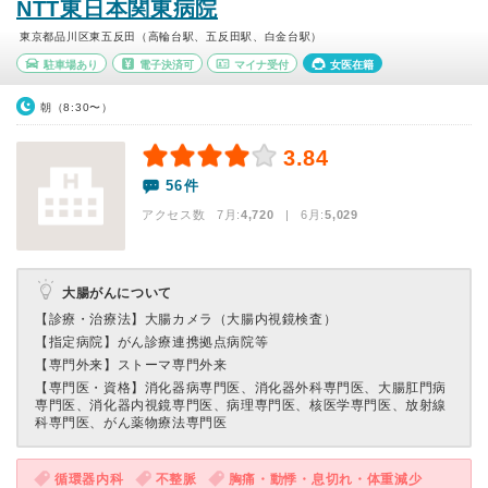
NTT東日本関東病院
東京都品川区東五反田（高輪台駅、五反田駅、白金台駅）
駐車場あり
電子決済可
マイナ受付
女医在籍
朝（8:30〜）
3.84
56件
アクセス数 7月:
4,720
| 6月:
5,029
大腸がんについて
【診療・治療法】
大腸カメラ（大腸内視鏡検査）
【指定病院】
がん診療連携拠点病院等
【専門外来】
ストーマ専門外来
【専門医・資格】
消化器病専門医、消化器外科専門医、大腸肛門病
専門医、消化器内視鏡専門医、病理専門医、核医学専門医、放射線
科専門医、がん薬物療法専門医
循環器内科
不整脈
胸痛・動悸・息切れ・体重減少