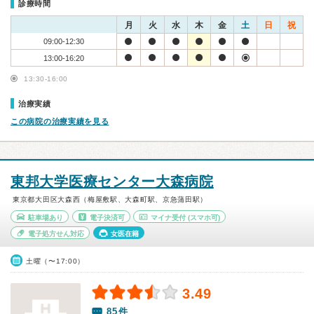
診療時間
月
火
水
木
金
土
日
祝
09:00-12:30
13:00-16:20
13:30-16:00
治療実績
この病院の治療実績を見る
東邦大学医療センター大森病院
東京都大田区大森西（梅屋敷駅、大森町駅、京急蒲田駅）
駐車場あり
電子決済可
マイナ受付
(スマホ可)
電子処方せん対応
女医在籍
土曜（〜17:00）
3.49
85件