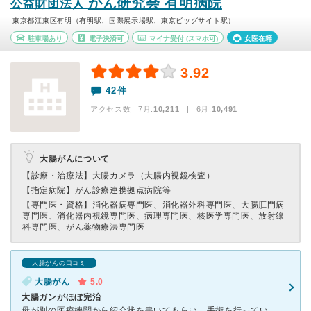
がん研究会 有明病院
公益財団法人
東京都江東区有明（有明駅、国際展示場駅、東京ビッグサイト駅）
駐車場あり
電子決済可
マイナ受付
(スマホ可)
女医在籍
3.92
42件
アクセス数 7月:
10,211
| 6月:
10,491
大腸がんについて
【診療・治療法】
大腸カメラ（大腸内視鏡検査）
【指定病院】
がん診療連携拠点病院等
【専門医・資格】
消化器病専門医、消化器外科専門医、大腸肛門病
専門医、消化器内視鏡専門医、病理専門医、核医学専門医、放射線
科専門医、がん薬物療法専門医
大腸がんの口コミ
大腸がん
5.0
大腸ガンがほぼ完治
母が別の医療機関から紹介状を書いてもらい、手術を行っていただきました。今では元気でピンピンしています。 地元の病院の医師による診断は開腹手術と言われていましたが、こちらの外科の医師の方に診ていた