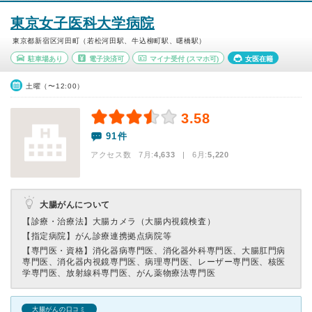
東京女子医科大学病院
東京都新宿区河田町（若松河田駅、牛込柳町駅、曙橋駅）
駐車場あり
電子決済可
マイナ受付
(スマホ可)
女医在籍
土曜（〜12:00）
3.58
91件
アクセス数 7月:
4,633
| 6月:
5,220
大腸がんについて
【診療・治療法】
大腸カメラ（大腸内視鏡検査）
【指定病院】
がん診療連携拠点病院等
【専門医・資格】
消化器病専門医、消化器外科専門医、大腸肛門病
専門医、消化器内視鏡専門医、病理専門医、レーザー専門医、核医
学専門医、放射線科専門医、がん薬物療法専門医
大腸がんの口コミ