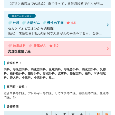
【症状と来院までの経緯】 市で行っている健康診断でがんが見つかりました．神奈川県立がんセンターの医師に「国立がん研究センターに行くように」と言われ，紹介して頂きました． 【看護師や受付・スタッ
大腸がんの口コミ
外科
大腸がん
慢性の下痢
4.5
セカンドオピニオンからの転院
[症状・来院理由] 地元の病院で大腸がんの手術をするも、合併症で大腸の縫合不全がおきました。しかし2か月たってもなおらず、セカンドオピニオンでこちらにうかがい転院することになりました。 [医師の診
放射線科
肝臓がん
5.0
先進医療陽子線
診療科目：
内科、呼吸器内科、消化器内科、血液内科、呼吸器外科、消化器外科、乳腺
科、脳神経外科、整形外科、形成外科、皮膚科、泌尿器科、眼科、耳鼻咽喉
科、婦人科、小児科、小児外科、放…
専門医・資格：
総合内科専門医、アレルギー専門医、リウマチ専門医、感染症専門医、血液専
門医、外…
診療時間
月
火
水
木
金
土
日
祝