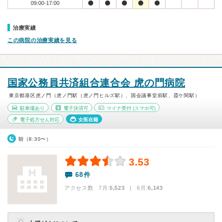
09:00-17:00
治療実績
この病院の治療実績を見る
国家公務員共済組合連合会 虎の門病院
東京都港区虎ノ門（虎ノ門駅（虎ノ門ヒルズ駅）、国会議事堂前駅、霞ケ関駅）
駐車場あり
電子決済可
マイナ受付
(スマホ可)
電子処方せん対応
女医在籍
朝（8:30〜）
3.53
68件
アクセス数 7月:
5,523
| 6月:
6,143