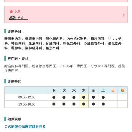
5.0
感謝です。
診療科目：
呼吸器内科、循環器内科、消化器内科、内分泌代謝科、糖尿病科、リウマチ
科、神経内科、血液内科、腎臓内科、呼吸器外科、心臓血管外科、消化器外
科、乳腺科、脳神経外科、整形外科…
専門医・資格：
総合内科専門医、総合診療専門医、アレルギー専門医、リウマチ専門医、感染
症専門医…
診療時間
月
火
水
木
金
土
日
祝
09:00-12:00
13:00-16:00
治療実績
この病院の治療実績を見る