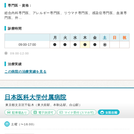
専門医・資格：
総合内科専門医、アレルギー専門医、リウマチ専門医、感染症専門医、血液専
門医、外…
診療時間
月
火
水
木
金
土
日
祝
09:00-17:00
09:00-12:00
治療実績
この病院の治療実績を見る
日本医科大学付属病院
東京都文京区千駄木（東大前駅、本駒込駅、白山駅）
駐車場あり
電子決済可
マイナ受付
(スマホ可)
女医在籍
土曜（〜16:00）