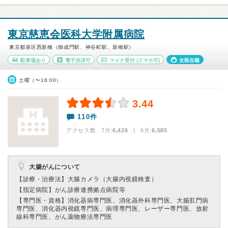
東京慈恵会医科大学附属病院
東京都港区西新橋（御成門駅、神谷町駅、新橋駅）
駐車場あり
電子決済可
マイナ受付
(スマホ可)
女医在籍
土曜（〜16:00）
3.44
110件
アクセス数 7月:
6,426
| 6月:
6,585
大腸がんについて
【診療・治療法】
大腸カメラ（大腸内視鏡検査）
【指定病院】
がん診療連携拠点病院等
【専門医・資格】
消化器病専門医、消化器外科専門医、大腸肛門病
専門医、消化器内視鏡専門医、病理専門医、レーザー専門医、放射
線科専門医、がん薬物療法専門医