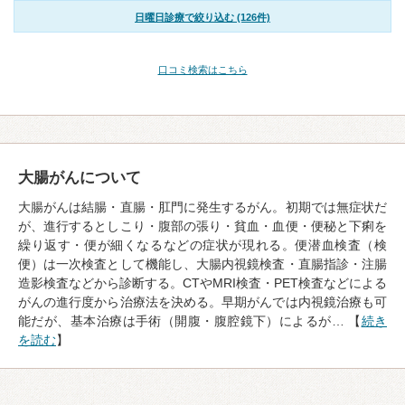
日曜日診療で絞り込む (126件)
口コミ検索はこちら
大腸がんについて
大腸がんは結腸・直腸・肛門に発生するがん。初期では無症状だ
が、進行するとしこり・腹部の張り・貧血・血便・便秘と下痢を
繰り返す・便が細くなるなどの症状が現れる。便潜血検査（検
便）は一次検査として機能し、大腸内視鏡検査・直腸指診・注腸
造影検査などから診断する。CTやMRI検査・PET検査などによる
がんの進行度から治療法を決める。早期がんでは内視鏡治療も可
能だが、基本治療は手術（開腹・腹腔鏡下）によるが… 【
続き
を読む
】