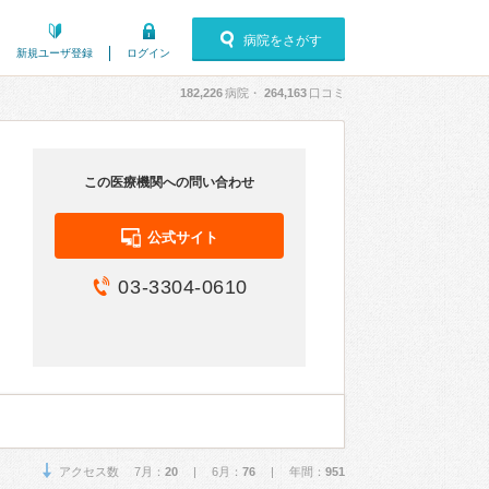
病院をさがす
新規ユーザ登録
ログイン
182,226
病院・
264,163
口コミ
この医療機関への問い合わせ
公式サイト
03-3304-0610
アクセス数 7月：
20
| 6月：
76
| 年間：
951