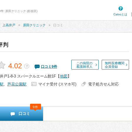
件: 原田クリニック (杉並区)
Calooとは
上高井戸
原田クリニック
口コミ
評判
この病院の
無料医療機関
4.02
？
口コミ
9
件
看護師求人
会員登録
戸1-8-3 スパークルエーム館1F
【
地図
】
駅
、
芦花公園駅
マイナ受付 (スマホ可)
電子処方せん対応
9件
口コミ