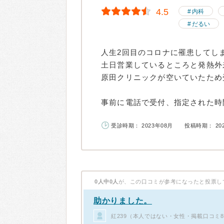
4.5
内科
だるい
人生2回目のコロナに罹患してし
土日営業しているところと発熱外
原田クリニックが空いていたため
事前に電話で受付、指定された時間.
受診時期： 2023年08月
投稿時期： 20
0人中0人
が、この口コミが参考になったと投票し
助かりました。
紅239（本人ではない・女性・掲載口コミ