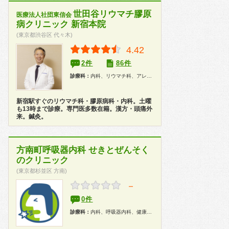
世田谷リウマチ膠原
医療法人社団東信会
病クリニック 新宿本院
(東京都渋谷区 代々木)
4.42
2件
86件
診療科：
内科、リウマチ科、アレルギー科、神経内科、漢方
新宿駅すぐのリウマチ科・膠原病科・内科。土曜
も13時まで診療。専門医多数在籍。漢方・頭痛外
来。鍼灸。
方南町呼吸器内科 せきとぜんそく
のクリニック
(東京都杉並区 方南)
－
0件
診療科：
内科、呼吸器内科、健康診断