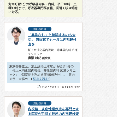
方南町駅1分の呼吸器内科・内科。平日18時・土
曜13時まで。呼吸器専門医在籍。長引く咳や喘息
に対応。
消化器内科
「異常なし」と確認するのも大
切。 無症状でも一度は内視鏡検
査を
桜上水消化器内視鏡・呼吸器内科 広瀬
クリニック
廣瀬 雄紀
副院長
東京都杉並区、京王線桜上水駅から徒歩3分の
「桜上水消化器内視鏡・呼吸器内科 広瀬クリニ
ック」で副院長を務める廣瀬雄紀先生に、胃カ
メラ・大腸カ…(
続きを読む
)
消化器内科
内視鏡・炎症性腸疾患を専門とす
る院長が目指す理想の内視鏡検査