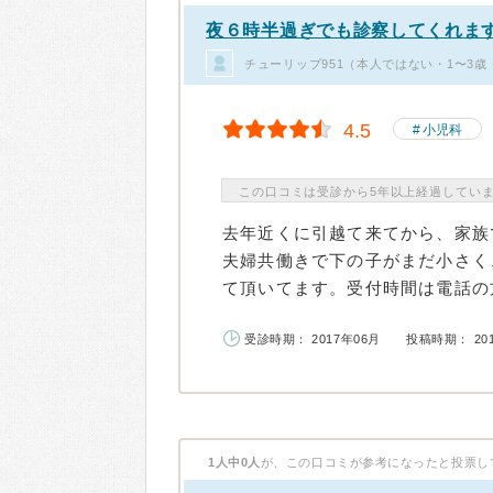
夜６時半過ぎでも診察してくれま
チューリップ951（本人ではない・1〜3
4.5
小児科
この口コミは受診から5年以上経過してい
去年近くに引越て来てから、家族
夫婦共働きで下の子がまだ小さく
て頂いてます。受付時間は電話の方
受診時期： 2017年06月
投稿時期： 20
1人中0人
が、この口コミが参考になったと投票し