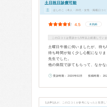
土日祝日診療可能
ほしのこ（本人・20代・女性・掲載口コミ
4.5
内科
この口コミは受診から5年以上経過してい
土曜日午後に伺いましたが、待ち
待ち時間が短く少し心配になりま
先生でした。
他の病院で診てもらって、なかなか
受診時期： 2020年02月
投稿時期： 20
1人中1人
が、この口コミが参考になったと投票し