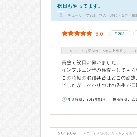
祝日もやってます。
チューリップ951（本人・30代・女性・掲
5.0
内科
この口コミは受診から5年以上経過してい
高熱で祝日に伺いました。
インフルエンザの検査をしてもら
この時期の混雑具合はどこの診療
でしたが、かかりつけの先生が日曜
受診時期： 2019年01月
投稿時期： 20
0人中0人
が、この口コミが参考になったと投票し