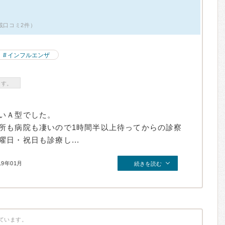
載口コミ2件）
インフルエンザ
ます。
いＡ型でした。
所も病院も凄いので1時間半以上待ってからの診察
日・祝日も診療し...
19年01月
続きを読む
ています。