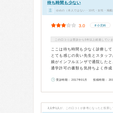
待ち時間も少ない
ゆめの（本人ではない・10代・女性・掲載
3.0
小児科
この口コミは受診から5年以上経過してい
ここは待ち時間も少なく診療して
とても感じの良い先生とスタッフ
娘がインフルエンザで通院したと
通学許可の書類も気持ちよく作成し
受診時期： 2017年01月
投稿時期： 20
2人中1人
が、この口コミが参考になったと投票し