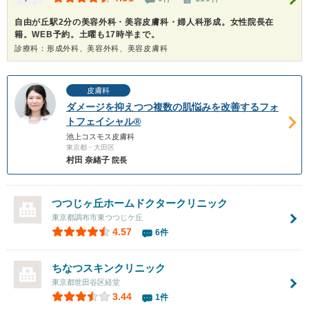
自由が丘駅2分の美容外科・美容皮膚科・婦人科形成。女性院長在
籍。WEB予約。土曜も17時半まで。
診療科：形成外科、美容外科、美容皮膚科
皮膚科
ダメージを抑えつつ複数の肌悩みを改善するフォ
トフェイシャル®
池上コスモス皮膚科
東京都・大田区
村田 奈緒子
院長
つつじヶ丘ホームドクタークリニック
東京都調布市東つつじケ丘
4.57
6件
ちなつスキンクリニック
東京都世田谷区経堂
3.44
1件