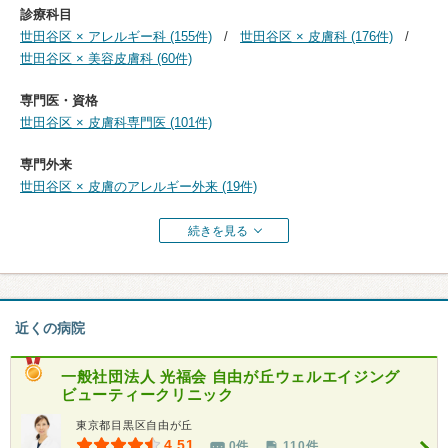
診療科目
世田谷区 × アレルギー科 (155件)
世田谷区 × 皮膚科 (176件)
世田谷区 × 美容皮膚科 (60件)
専門医・資格
世田谷区 × 皮膚科専門医 (101件)
専門外来
世田谷区 × 皮膚のアレルギー外来 (19件)
続きを見る
近くの病院
一般社団法人 光福会
自由が丘ウェルエイジング
ビューティークリニック
東京都目黒区自由が丘
4.51
0件
110件