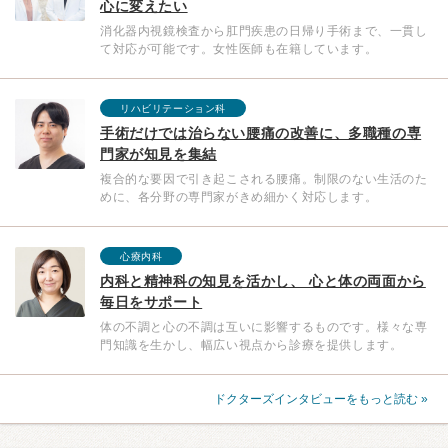
心に変えたい
消化器内視鏡検査から肛門疾患の日帰り手術まで、一貫し
て対応が可能です。女性医師も在籍しています。
リハビリテーション科
手術だけでは治らない腰痛の改善に、多職種の専
門家が知見を集結
複合的な要因で引き起こされる腰痛。制限のない生活のた
めに、各分野の専門家がきめ細かく対応します。
心療内科
内科と精神科の知見を活かし、 心と体の両面から
毎日をサポート
体の不調と心の不調は互いに影響するものです。様々な専
門知識を生かし、幅広い視点から診療を提供します。
ドクターズインタビューをもっと読む »