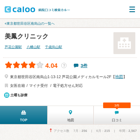
«東京都世田谷区南烏山の一覧へ
美鳳クリニック
芦花公園駅
八幡山駅
千歳烏山駅
4.04
3件
？
地図
東京都世田谷区南烏山1-13-12 芦花公園メディカルモール2F【
】
女医在籍
マイナ受付
電子処方せん対応
土曜も診療
3件
TOP
地図
口コミ
アクセス数 7月：
256
| 6月：
215
| 年間：
2,567