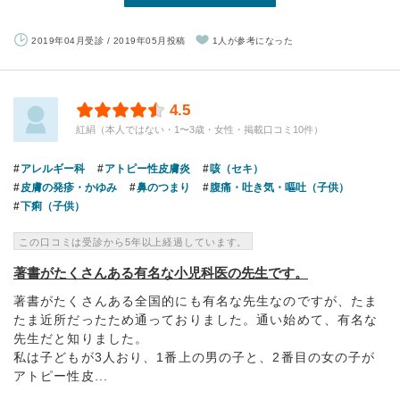
2019年04月受診 / 2019年05月投稿
1人が参考になった
4.5
紅絹（本人ではない・1〜3歳・女性・掲載口コミ10件）
アレルギー科
アトピー性皮膚炎
咳（セキ）
皮膚の発疹・かゆみ
鼻のつまり
腹痛・吐き気・嘔吐（子供）
下痢（子供）
この口コミは受診から5年以上経過しています。
著書がたくさんある有名な小児科医の先生です。
著書がたくさんある全国的にも有名な先生なのですが、たま
たま近所だったため通っておりました。通い始めて、有名な
先生だと知りました。
私は子どもが3人おり、1番上の男の子と、2番目の女の子が
アトピー性皮...