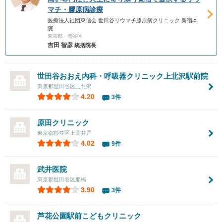
マチ・膠原病診療
医療法人社団東信会 世田谷リウマチ膠原病クリニック 新宿本
院
東京都・渋谷区
吉田 智彦
統括院⻑
世田谷おおえ内科・呼吸器クリニック上北沢駅前院
東京都世田谷区上北沢
4.20
3件
原田クリニック
東京都杉並区上高井戸
4.02
9件
武井医院
東京都世田谷区船橋
3.90
3件
芦花公園駅前こどもクリニック