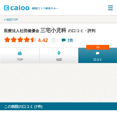
« 病院TOP
三宅小児科
医療法人社団健優会
の口コミ・評判
4.42
7件
？
7件
TOP
地図
口コミ
この病院の口コミ (7件)