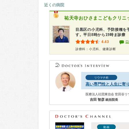
近くの病院
祐天寺おひさまこどもクリニ
目黒区の小児科、予防接種を
す。平日8時から19時ま診療
4.43
口
診療科：小児科、健康診断
リウマチ科
高い専門性と人生に寄
医療法人社団東信会 世田谷リ
吉田 智彦
統括院⻑
動画