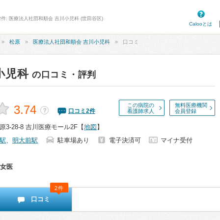
2件: 医療法人社団和順会 吉川小児科 (世田谷区)
Calooとは
松原
医療法人社団和順会 吉川小児科
口コミ
小児科
の口コミ・評判
この病院の
無料医療機関
3.74
？
口コミ
2
件
看護師求人
会員登録
3-28-8 吉川医療モール2F
【
地図
】
駅
、
明大前駅
駐車場あり
電子決済可
マイナ受付
女医
2件
口コミ