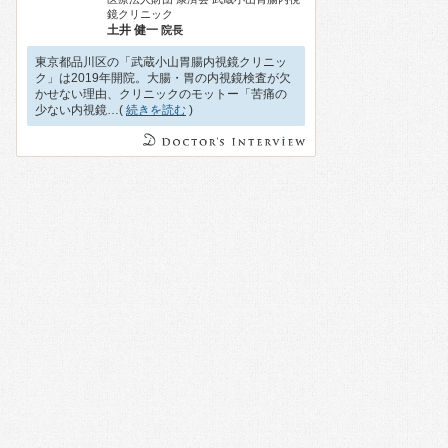
鏡クリニック
土井 健一
院長
東京都品川区の「武蔵小山胃腸内視鏡クリニッ
ク」は2019年開院。大腸・胃の内視鏡検査が欠
かせない理由、クリニックのモットー「苦痛の
少ない内視鏡…(
続きを読む
)