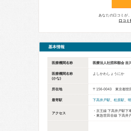
あなたの口コミが
口コミ
基本情報
医療機関名称
医療法人社団和順会 吉
医療機関名称
よしかわしょうにか
(かな)
所在地
〒156-0043 東京都世
最寄駅
下高井戸駅
、
松原駅
、
・京王線 下高井戸駅下車
アクセス
・東急世田谷線 下高井戸