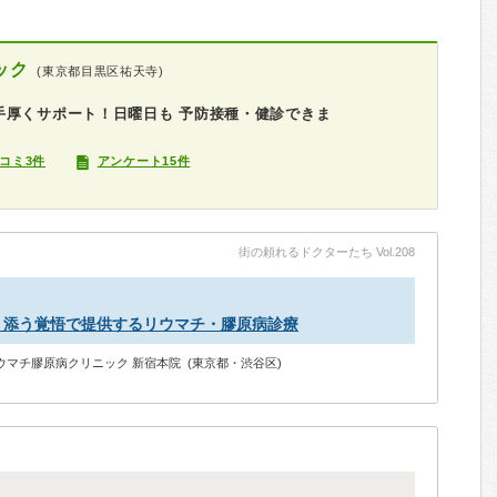
ック
(東京都目黒区祐天寺)
手厚くサポート！日曜日も 予防接種・健診できま
コミ3件
アンケート15件
街の頼れるドクターたち Vol.208
り添う覚悟で提供するリウマチ・膠原病診療
ウマチ膠原病クリニック 新宿本院 (東京都・渋谷区)