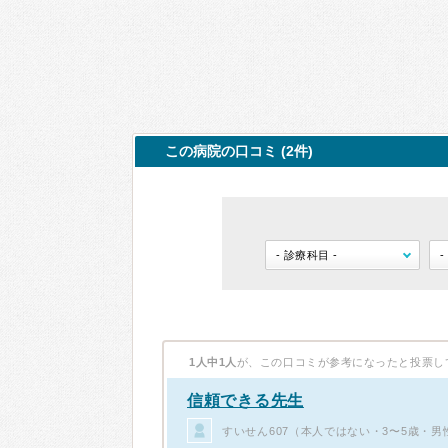
この病院の口コミ (2件)
1人中1人
が、この口コミが参考になったと投票し
信頼できる先生
すいせん607（本人ではない・3〜5歳・男