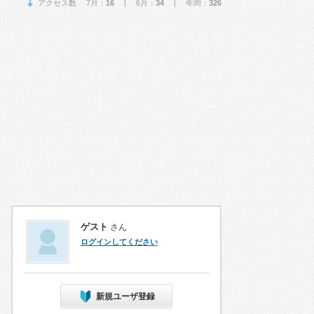
アクセス数 7月：
16
| 6月：
34
| 年間：
326
ゲスト
さん
ログインしてください
新規ユーザ登録