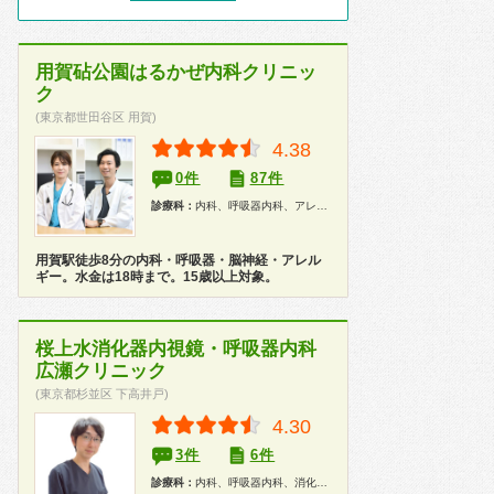
用賀砧公園はるかぜ内科クリニッ
ク
(東京都世田谷区 用賀)
4.38
0件
87件
診療科：
内科、呼吸器内科、アレルギー科、神経内科、脳神経外科、健康診断
用賀駅徒歩8分の内科・呼吸器・脳神経・アレル
ギー。水金は18時まで。15歳以上対象。
桜上水消化器内視鏡・呼吸器内科
広瀬クリニック
(東京都杉並区 下高井戸)
4.30
3件
6件
診療科：
内科、呼吸器内科、消化器内科、内視鏡、健康診断、人間ドック