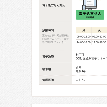
電子処方せん対応
診療時間
月
火
正確な診療時間は医療機
09:00-12:00
09:00-12:00
関のホームページ・電話
等で確認してください
14:00-18:30
14:00-18:30
利用可
電子決済
JCB, 交通系電子マネー(Suica等
あり
駐車場
無料:6台
管理医師
吉川 弘二