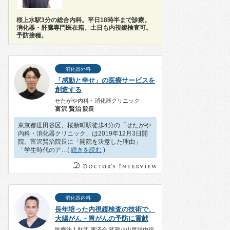
桜上水駅3分の総合内科。平日18時半まで診療。
消化器・肝臓専門医在籍。土日も内視鏡検査可。
予防接種。
消化器外科
「感動と幸せ」の医療サービスを
創造する
せたがや内科・消化器クリニック
富沢 賢治
院長
東京都世田谷区、桜新町駅徒歩4分の「せたがや
内科・消化器クリニック」は2019年12月3日開
院。富沢賢治院長に「開院を決意した理由」
「学生時代のア…(
続きを読む
)
消化器内科
長年培った内視鏡検査の技術で、
大腸がん・胃がんの予防に貢献
医療法人財団 康済会 武蔵小山胃腸内視