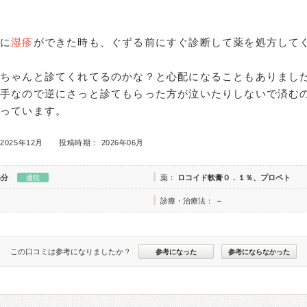
もに
湿疹
ができた時も、ぐずる前にすぐ診断して薬を処方して
はちゃんと診てくれてるのかな？と心配になることもありまし
相手なので逆にさっと診てもらった方が泣いたりしないで済む
思っています。
2025年12月
投稿時期： 2026年06月
5分
薬：
ロコイド軟膏０．１％、プロペト
通院
診療・治療法：
－
この口コミは参考になりましたか？
参考になった
参考にならなかった