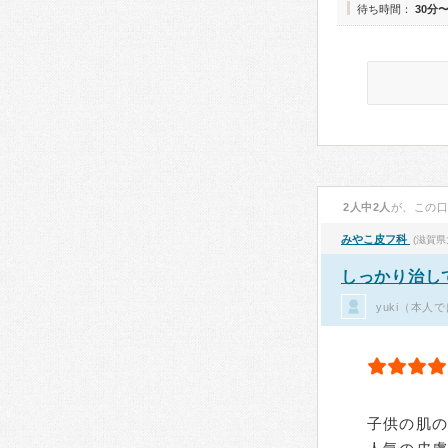
待ち時間：
30分
2人中2人
が、この
みやこ皮フ科
(滋賀県
しっかり治し
yuki（本人
子供の肌の