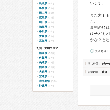
います。
鳥取県
(4件)
島根県
(3件)
岡山県
(13件)
また太も
広島県
(21件)
た。
山口県
(4件)
徳島県
最初の頃
(9件)
香川県
(7件)
は子ども
愛媛県
(7件)
かな？と
高知県
(2件)
九州・沖縄エリア
受診時期： 
福岡県
(58件)
佐賀県
(3件)
長崎県
(14件)
待ち時間：
3分〜
熊本県
(11件)
大分県
(6件)
診療内容：
皮膚
宮崎県
(3件)
鹿児島県
(6件)
沖縄県
(4件)