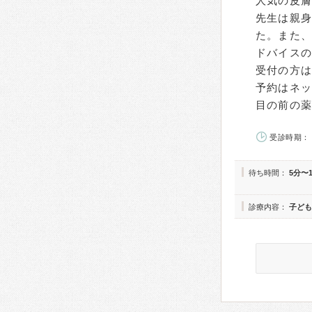
人気の皮
先生は親
た。また
ドバイス
受付の方
予約はネ
目の前の
受診時期： 
待ち時間：
5分〜
診療内容：
子ども