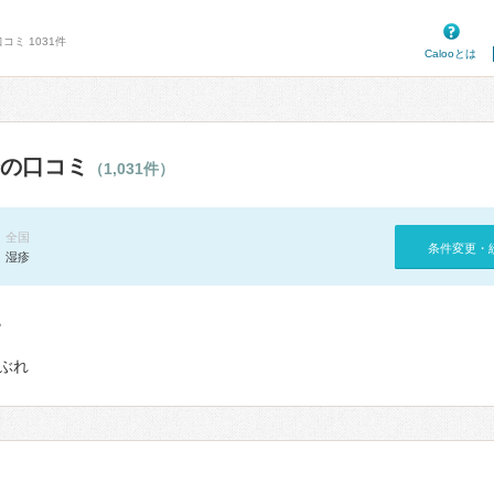
コミ 1031件
Calooとは
の口コミ
（1,031件）
全国
条件変更・
湿疹
て
ぶれ