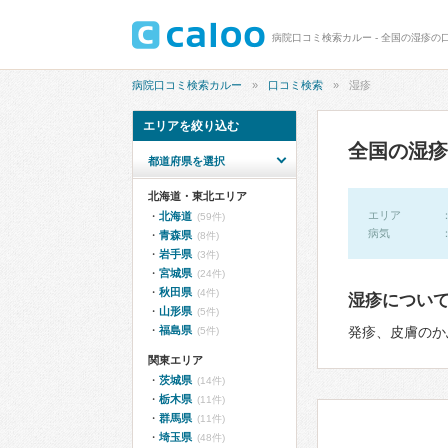
病院口コミ検索カルー - 全国の湿疹の口
病院口コミ検索カルー
口コミ検索
湿疹
エリアを絞り込む
全国の湿疹
都道府県を選択
北海道・東北エリア
エリア
北海道
(59件)
病気
青森県
(8件)
岩手県
(3件)
宮城県
(24件)
秋田県
(4件)
湿疹につい
山形県
(5件)
福島県
発疹、皮膚のか
(5件)
関東エリア
茨城県
(14件)
栃木県
(11件)
群馬県
(11件)
埼玉県
(48件)