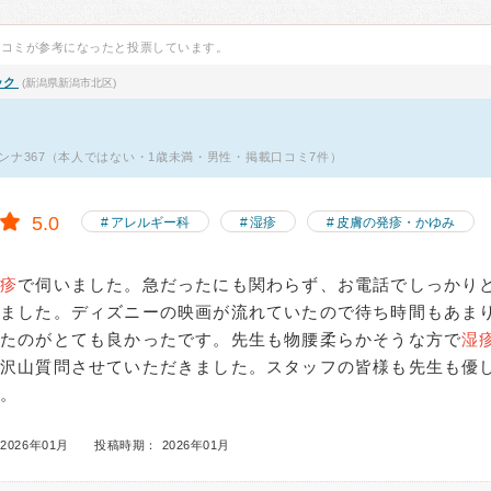
口コミが参考になったと投票しています。
ック
(新潟県新潟市北区)
ンナ367（本人ではない・1歳未満・男性・掲載口コミ7件）
5.0
アレルギー科
湿疹
皮膚の発疹・かゆみ
湿疹
で伺いました。急だったにも関わらず、お電話でしっかり
きました。ディズニーの映画が流れていたので待ち時間もあま
きたのがとても良かったです。先生も物腰柔らかそうな方で
湿
を沢山質問させていただきました。スタッフの皆様も先生も優
す。
2026年01月
投稿時期： 2026年01月