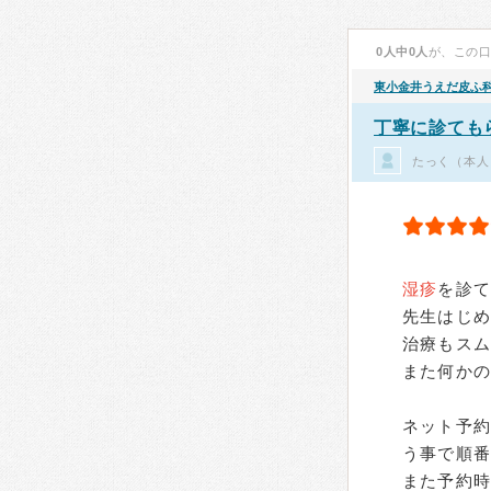
0人中0人
が、この
東小金井うえだ皮ふ
丁寧に診ても
たっく（本人
湿疹
を診
先生はじ
治療もス
また何か
ネット予
う事で順
また予約