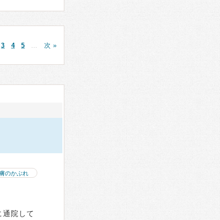
3
4
5
…
次 »
膚のかぶれ
に通院して