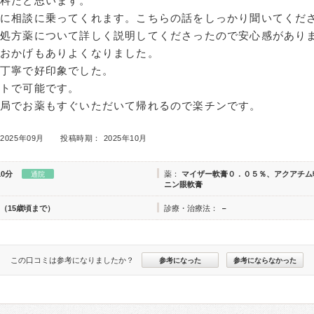
膚科だと思います。
身に相談に乗ってくれます。こちらの話をしっかり聞いてくだ
、処方薬について詳しく説明してくださったので安心感があり
のおかげもありよくなりました。
は丁寧で好印象でした。
ットで可能です。
薬局でお薬もすぐいただいて帰れるので楽チンです。
2025年09月
投稿時期： 2025年10月
10分
薬：
マイザー軟膏０．０５％、アクアチム
通院
ニン眼軟膏
（15歳頃まで）
診療・治療法：
－
この口コミは参考になりましたか？
参考になった
参考にならなかった