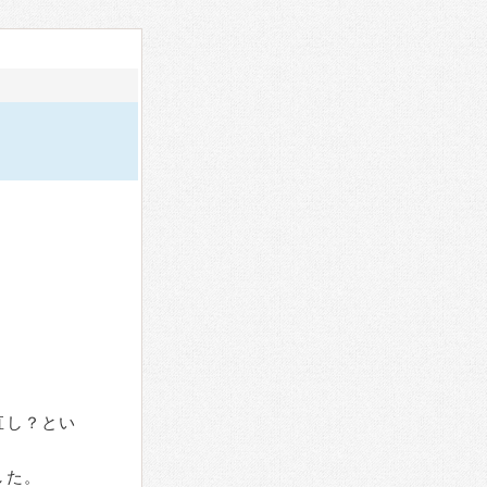
直し？とい
した。