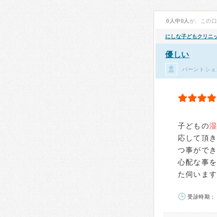
0人中0人
が、この
にしな子どもクリニ
優しい
バーントシェ
子どもの
応して頂
つ事がで
心配な事
た伺いま
受診時期： 