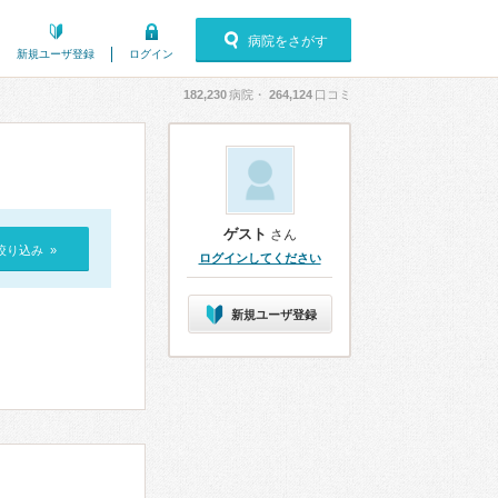
病院をさがす
新規ユーザ登録
ログイン
182,230
病院・
264,124
口コミ
ゲスト
さん
絞り込み »
ログインしてください
新規ユーザ登録