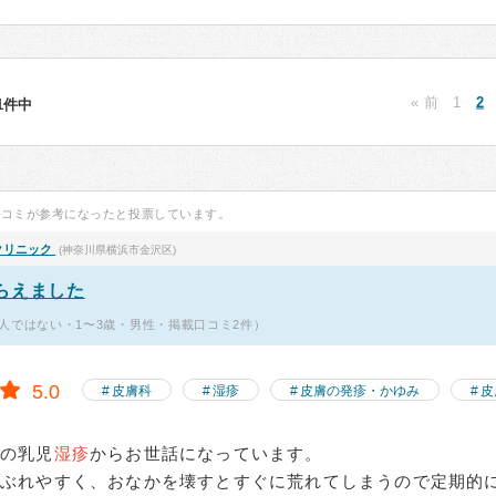
« 前
1
2
31件中
口コミが参考になったと投票しています。
クリニック
(神奈川県横浜市金沢区)
らえました
人ではない・1〜3歳・男性・掲載口コミ2件）
5.0
皮膚科
湿疹
皮膚の発疹・かゆみ
皮
頃の乳児
湿疹
からお世話になっています。
かぶれやすく、おなかを壊すとすぐに荒れてしまうので定期的