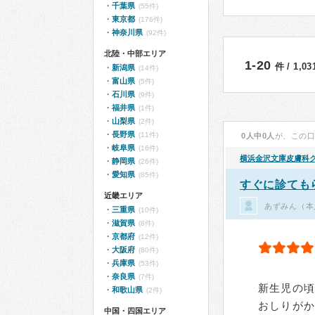
千葉県
(55件)
東京都
(176件)
神奈川県
(92件)
北陸・中部エリア
1-20
件 / 1,0
新潟県
(14件)
富山県
(5件)
石川県
(9件)
福井県
(1件)
山梨県
(2件)
長野県
(11件)
0人中0人
が、この
岐阜県
(16件)
横浜金沢文庫皮膚科
静岡県
(26件)
愛知県
(85件)
すぐに診ても
近畿エリア
あずみん（本
三重県
(10件)
滋賀県
(8件)
京都府
(12件)
大阪府
(80件)
兵庫県
(53件)
奈良県
(7件)
新生児の
和歌山県
(2件)
おしりが
中国・四国エリア