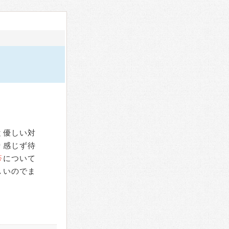
と優しい対
り感じず待
疹
について
しいのでま