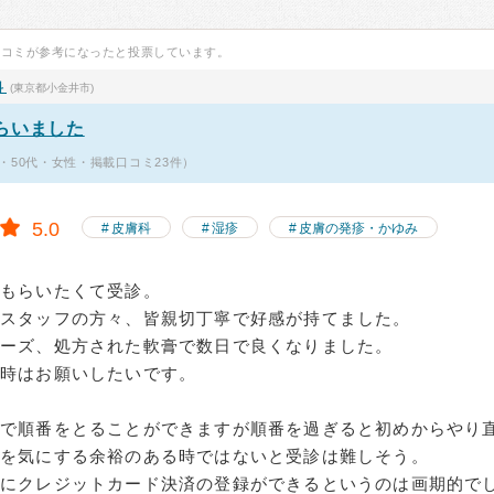
口コミが参考になったと投票しています。
科
(東京都小金井市)
らいました
・50代・女性・掲載口コミ23件）
5.0
皮膚科
湿疹
皮膚の発疹・かゆみ
てもらいたくて受診。
めスタッフの方々、皆親切丁寧で好感が持てました。
ムーズ、処方された軟膏で数日で良くなりました。
の時はお願いしたいです。
約で順番をとることができますが順番を過ぎると初めからやり
番を気にする余裕のある時ではないと受診は難しそう。
時にクレジットカード決済の登録ができるというのは画期的で