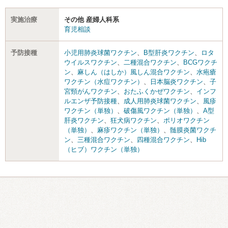
実施治療
その他 産婦人科系
育児相談
予防接種
小児用肺炎球菌ワクチン
、
B型肝炎ワクチン
、
ロタ
ウイルスワクチン
、
二種混合ワクチン
、
BCGワクチ
ン
、
麻しん（はしか）風しん混合ワクチン
、
水疱瘡
ワクチン（水痘ワクチン）
、
日本脳炎ワクチン
、
子
宮頸がんワクチン
、
おたふくかぜワクチン
、
インフ
ルエンザ予防接種
、
成人用肺炎球菌ワクチン
、
風疹
ワクチン（単独）
、
破傷風ワクチン（単独）
、
A型
肝炎ワクチン
、
狂犬病ワクチン
、
ポリオワクチン
（単独）
、
麻疹ワクチン（単独）
、
髄膜炎菌ワクチ
ン
、
三種混合ワクチン
、
四種混合ワクチン
、
Hib
（ヒブ）ワクチン（単独）