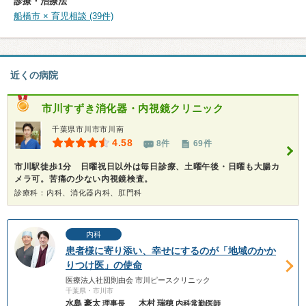
診療・治療法
船橋市 × 育児相談 (39件)
近くの病院
市川すずき消化器・内視鏡クリニック
千葉県市川市市川南
4.58
8件
69件
市川駅徒歩1分 日曜祝日以外は毎日診療、土曜午後・日曜も大腸カ
メラ可。苦痛の少ない内視鏡検査。
診療科：内科、消化器内科、肛門科
内科
患者様に寄り添い、幸せにするのが「地域のかか
りつけ医」の使命
医療法人社団則由会 市川ピースクリニック
千葉県・市川市
水島 豪太
木村 瑞穂
理事長
内科常勤医師