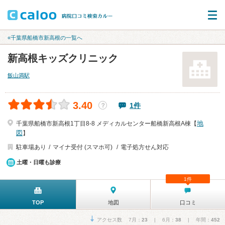
«千葉県船橋市新高根の一覧へ
新高根キッズクリニック
飯山満駅
3.40
1件
？
地
千葉県船橋市新高根1丁目8-8 メディカルセンター船橋新高根A棟【
図
】
駐車場あり
マイナ受付 (スマホ可)
電子処方せん対応
土曜・日曜も診療
1件
TOP
地図
口コミ
アクセス数 7月：
23
| 6月：
38
| 年間：
452