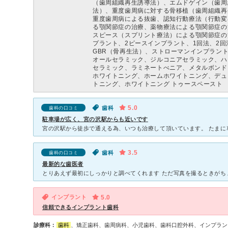
（歯周組織再生誘導法）、エムドゲイン（歯周
法）、重度歯周病に対する骨移植（歯周組織再
重度歯周病による抜歯、認知行動療法（行動変
る顎関節症の治療、薬物療法による顎関節症の
スピース（スプリント療法）による顎関節症の
プラント、2ピースインプラント、1回法、2回
GBR（骨再生法）、ストローマンインプラン
オールセラミック、ジルコニアセラミック、ハ
セラミック、ラミネートべニア、メタルボンド
ホワイトニング、ホームホワイトニング、デュ
トニング、ホワイトニング トゥースペースト
5.0
歯科
歯科の口コミ
駐車場が広く、宮の沢駅からも近いです
3.5
歯科
歯科の口コミ
最新的な歯医者
インプラント
5.0
信頼できるインプラント歯科
診療科：
歯科
、矯正歯科、歯周病科、小児歯科、歯科口腔外科、インプラン