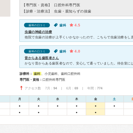
【専門医・資格】
口腔外科専門医
【診療・治療法】
虫歯・親知らずの抜歯
4.5
歯科
歯科の口コミ
虫歯の神経の治療
4.0
歯科
歯科の口コミ
昔からある歯医者さん
診療科：
歯科
、小児歯科、歯科口腔外科
専門医・資格：
口腔外科専門医
アクセス数 7月：
94
| 6月：
69
| 年間：
774
月
火
水
木
金
土
●
●
●
●
●
●
●
●
●
●