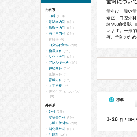
歯科につい
内科系
歯科は、歯や歯
内科
(16件)
矯正、口腔外科
呼吸器内科
(4件)
診やX線撮影、
循環器内科
(6件)
います。一般
消化器内科
(5件)
療、予防のため
胃腸科
(0)
内分泌代謝科
(2件)
糖尿病科
(2件)
リウマチ科
(2件)
アレルギー科
(3件)
神経内科
(6件)
血液内科
(0)
腎臓内科
(3件)
人工透析
(3件)
緩和ケア（ホスピス）
(0)
標準
外科系
外科
(2件)
呼吸器外科
(1件)
1-20
件 / 26
心臓血管外科
(2件)
消化器外科
(1件)
乳腺科
(1件)