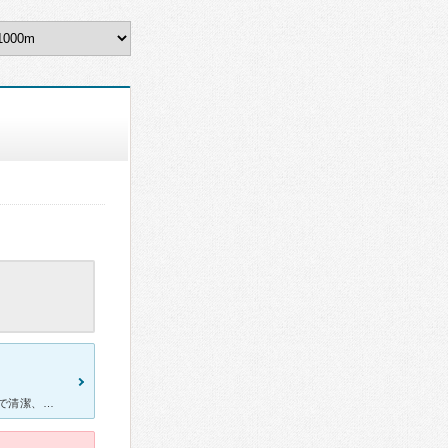
以前、親知らずの抜歯でお世話になりました。 病院はとてもおしゃれで清潔、子供が遊べるスペースがあったり、子供連れの 方でも安心して行ける病院だと思います。 診察室は個室のようになっており