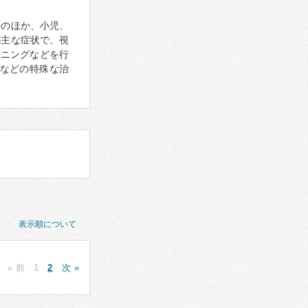
科のほか、小児、
が主な症状で、視
ーニングなどを行
などの特殊な治
表示順について
« 前
1
2
次 »