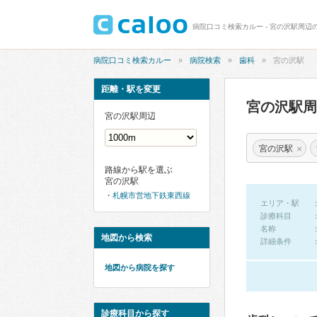
病院口コミ検索カルー - 宮の沢駅周辺
病院口コミ検索カルー
病院検索
歯科
宮の沢駅
距離・駅を変更
宮の沢駅
宮の沢駅周辺
×
宮の沢駅
路線から駅を選ぶ
宮の沢駅
札幌市営地下鉄東西線
エリア・駅
診療科目
名称
地図から検索
詳細条件
地図から病院を探す
診療科目から探す