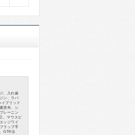
ジ、入れ歯
ジン、ラバ
ハイブリッド
素塗布、シ
プレーニン
矯正、マウスピ
エッジワイ
フラップ手
、GTR法