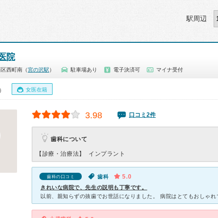
駅周辺
医院
西区西町南（
宮の沢駅
）
駐車場あり
電子決済可
マイナ受付
女医在籍
0）
3.98
口コミ2件
歯科について
【診療・治療法】
インプラント
5.0
歯科
歯科の口コミ
きれいな病院で、先生の説明も丁寧です。