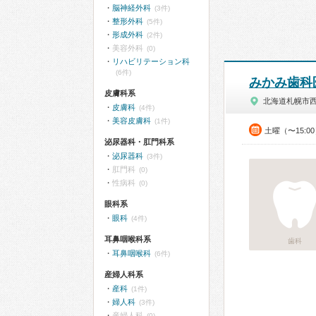
脳神経外科
(3件)
整形外科
(5件)
形成外科
(2件)
美容外科
(0)
リハビリテーション科
(6件)
みかみ歯科
皮膚科系
北海道札幌市
皮膚科
(4件)
美容皮膚科
(1件)
土曜（〜15:0
泌尿器科・肛門科系
泌尿器科
(3件)
肛門科
(0)
性病科
(0)
眼科系
眼科
(4件)
耳鼻咽喉科系
歯科
耳鼻咽喉科
(6件)
産婦人科系
産科
(1件)
婦人科
(3件)
産婦人科
(0)