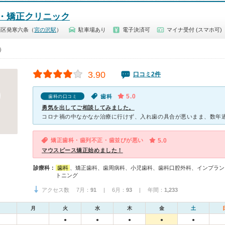
・矯正クリニック
西区発寒六条（
宮の沢駅
）
駐車場あり
電子決済可
マイナ受付 (スマホ可)
0）
3.90
口コミ2件
5.0
歯科
歯科の口コミ
勇気を出してご相談してみました。
矯正歯科・歯列不正・歯並びが悪い
5.0
マウスピース矯正始めました！
診療科：
歯科
、矯正歯科、歯周病科、小児歯科、歯科口腔外科、インプラン
トニング
アクセス数 7月：
91
| 6月：
93
| 年間：
1,233
月
火
水
木
金
土
●
●
●
●
●