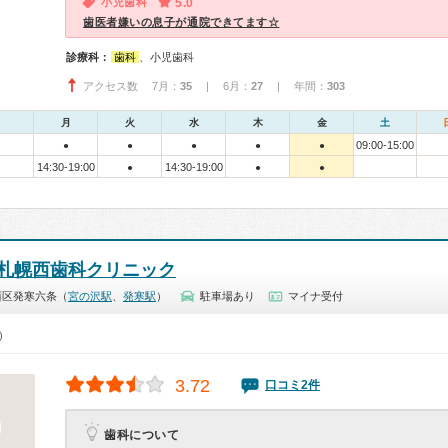
小児歯科
5.0
歯医者嫌いの息子が通院できてます☆
診療科：
歯科
、小児歯科
アクセス数 7月：
35
| 6月：
27
| 年間：
303
月
火
水
木
金
土
09:00-15:00
●
●
●
●
●
14:30-19:00
14:30-19:00
●
●
●
札幌西歯科クリニック
西区発寒六条（
宮の沢駅
、
発寒駅
）
駐車場あり
マイナ受付
0）
3.72
口コミ2件
歯科について