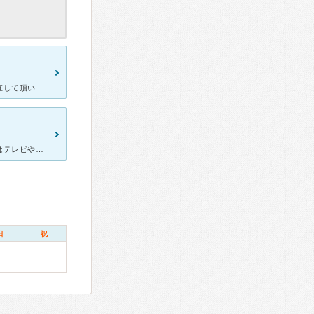
他院で虫歯の治療が上手くいかなかったので、こちらで虫歯治療をし直して頂いたのがきっかけです。 他院では神経が腐りかけていたところ被せものをされて余計に膿がたまってしまったのですが、こちらではその
かなり昔からある歯医者なので、安心して通っていました。待合室にはテレビや雑誌、漫画、コート掛けなどがあります。患者さんは年配の方が多かった印象です。診察するところはカーテンや仕切りがないので他の方の話
日
祝