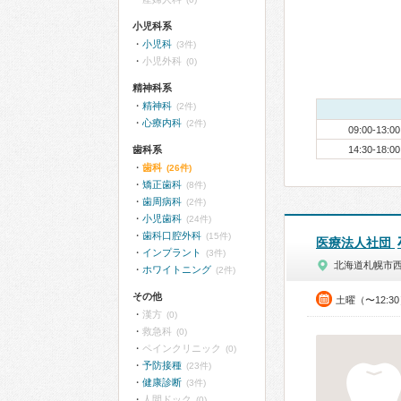
小児科系
小児科
(3件)
小児外科
(0)
精神科系
精神科
(2件)
心療内科
(2件)
09:00-13:00
歯科系
14:30-18:00
歯科
(26件)
矯正歯科
(8件)
歯周病科
(2件)
小児歯科
(24件)
歯科口腔外科
(15件)
医療法人社団
インプラント
(3件)
北海道札幌市
ホワイトニング
(2件)
その他
土曜（〜12:3
漢方
(0)
救急科
(0)
ペインクリニック
(0)
予防接種
(23件)
健康診断
(3件)
人間ドック
(0)