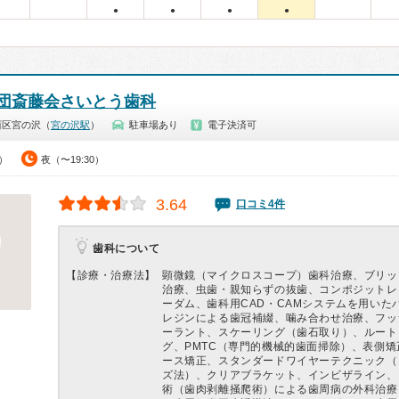
●
●
●
●
団斎藤会さいとう歯科
西区宮の沢（
宮の沢駅
）
駐車場あり
電子決済可
0）
夜（〜19:30）
3.64
口コミ4件
歯科について
【診療・治療法】
顕微鏡（マイクロスコープ）歯科治療、ブリッ
治療、虫歯・親知らずの抜歯、コンポジットレ
ーダム、歯科用CAD・CAMシステムを用いた
レジンによる歯冠補綴、噛み合わせ治療、フッ
ーラント、スケーリング（歯石取り）、ルート
グ、PMTC（専門的機械的歯面掃除）、表側
ース矯正、スタンダードワイヤーテクニック（
ズ法）、クリアブラケット、インビザライン、
術（歯肉剥離掻爬術）による歯周病の外科治療