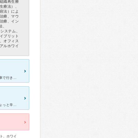
組織再生療
生療法）、
容法）によ
治療、マウ
治療、イン
法、
トシステム、
イブリット
、オフィス
アルホワイ
宮の沢駅から徒歩で通える為、いつも治療して頂いています。 たまに車で行きますが駐車場が広い為、車も停めやすいです。 虫歯の治療が主で通っておりますが、いつも痛みもなく、担当して下さる若い医師もきち
とりあえず最初にしっかりと調べてくれます ただ写真を撮るときがちょっと辛かったのと 口の中に入れる時は雑な感じがしました グッと押すので痛かったりしました それ以外は何も問題なかったです 病
ト、ホワイ