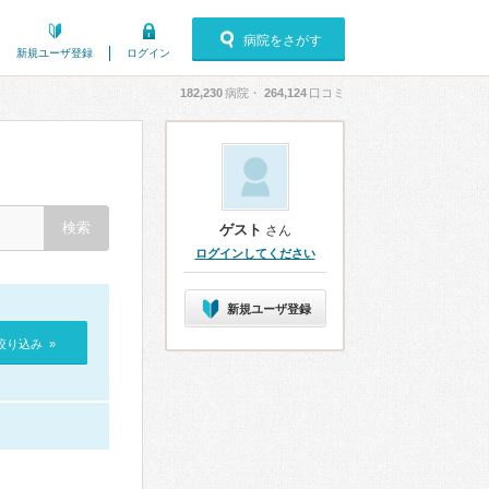
病院をさがす
新規ユーザ登録
ログイン
182,230
病院・
264,124
口コミ
ゲスト
さん
ログインしてください
新規ユーザ登録
絞り込み »