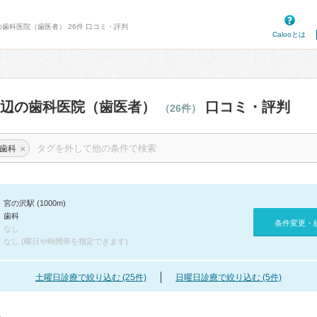
の歯科医院（歯医者） 26件 口コミ・評判
Calooとは
周辺の歯科医院（歯医者）
口コミ・評判
（26件）
×
歯科
宮の沢駅 (1000m)
歯科
条件変更・
なし
なし (曜日や時間帯を指定できます)
土曜日診療で絞り込む (25件)
日曜日診療で絞り込む (5件)