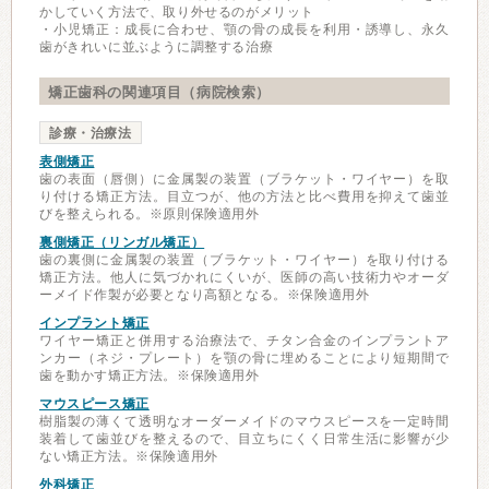
かしていく方法で、取り外せるのがメリット
・小児矯正：成長に合わせ、顎の骨の成長を利用・誘導し、永久
歯がきれいに並ぶように調整する治療
矯正歯科の関連項目（病院検索）
診療・治療法
表側矯正
歯の表面（唇側）に金属製の装置（ブラケット・ワイヤー）を取
り付ける矯正方法。目立つが、他の方法と比べ費用を抑えて歯並
びを整えられる。※原則保険適用外
裏側矯正（リンガル矯正）
歯の裏側に金属製の装置（ブラケット・ワイヤー）を取り付ける
矯正方法。他人に気づかれにくいが、医師の高い技術力やオーダ
ーメイド作製が必要となり高額となる。※保険適用外
インプラント矯正
ワイヤー矯正と併用する治療法で、チタン合金のインプラントア
ンカー（ネジ・プレート）を顎の骨に埋めることにより短期間で
歯を動かす矯正方法。※保険適用外
マウスピース矯正
樹脂製の薄くて透明なオーダーメイドのマウスピースを一定時間
装着して歯並びを整えるので、目立ちにくく日常生活に影響が少
ない矯正方法。※保険適用外
外科矯正