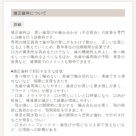
矯正歯科について
詳細
矯正歯科は、悪い歯並びや噛み合わせ（不正咬合）の改善を専門
に治療を行う診療科です。
専用の矯正器具で歯や顎の骨に力をかけて動かし、正しい位置に
なるよう整えていくため、数年単位の治療期間が必要です。
口元の審美性を高めるだけでなく、歯の機能性も向上し、食べ物
をしっかり噛めるようになるほか、虫歯や歯周病の予防、発音の
改善など、健康面でのメリットも期待できます。
■矯正歯科で対応する主な症状
・食べ物がうまく噛めない：前歯で噛み切れない、奥歯ですり潰
せないなど、咀嚼に支障をきたす
・虫歯や歯周病になりやすい：歯並びが悪いと磨き残しが多く、
プラーク（汚れ）が溜まりやすい
・口臭、ドライマウス：口が閉じにくいと口呼吸になり、口内が
乾燥し、唾液量が減少して細菌が増殖しやすい
・顎が痛い、口の開閉時に音がする：噛み合わせが悪く、顎の関
節に負担がかかり、顎関節症を引き起こす
・発音が聞き取りにくい：歯の隙間から空気が漏れ、サ行やタ行
などが発音しづらい
・口元のコンプレックス：歯並びが気になり人前で笑えないな
ど、心理面への影響がある