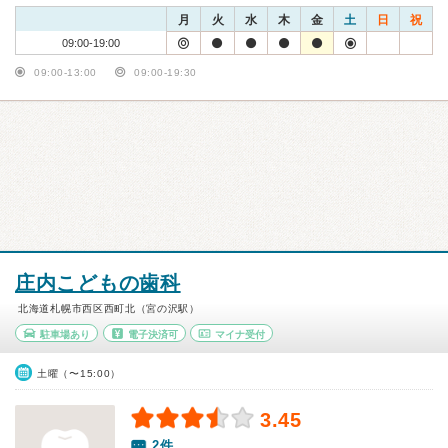
月
火
水
木
金
土
日
祝
09:00-19:00
09:00-13:00
09:00-19:30
庄内こどもの歯科
北海道札幌市西区西町北（宮の沢駅）
駐車場あり
電子決済可
マイナ受付
土曜（〜15:00）
3.45
2件