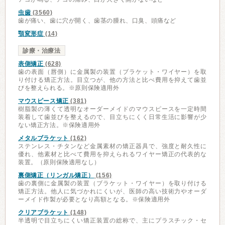
虫歯
(3560)
歯が痛い、歯に穴が開く、歯茎の腫れ、口臭、頭痛など
顎変形症
(14)
診療・治療法
表側矯正
(628)
歯の表面（唇側）に金属製の装置（ブラケット・ワイヤー）を取
り付ける矯正方法。目立つが、他の方法と比べ費用を抑えて歯並
びを整えられる。※原則保険適用外
マウスピース矯正
(381)
樹脂製の薄くて透明なオーダーメイドのマウスピースを一定時間
装着して歯並びを整えるので、目立ちにくく日常生活に影響が少
ない矯正方法。※保険適用外
メタルブラケット
(162)
ステンレス・チタンなど金属素材の矯正器具で、強度と耐久性に
優れ、他素材と比べて費用を抑えられるワイヤー矯正の代表的な
装置。（原則保険適用なし）
裏側矯正（リンガル矯正）
(156)
歯の裏側に金属製の装置（ブラケット・ワイヤー）を取り付ける
矯正方法。他人に気づかれにくいが、医師の高い技術力やオーダ
ーメイド作製が必要となり高額となる。※保険適用外
クリアブラケット
(148)
半透明で目立ちにくい矯正装置の総称で、主にプラスチック・セ