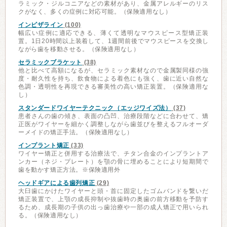
ラミック・ジルコニアなどの素材があり、金属アレルギーのリス
クがなく、多くの症例に対応可能。（保険適用なし）
インビザライン
(100)
幅広い症例に適応できる、薄くて透明なマウスピース型矯正装
置。1日20時間以上装着して、1週間前後でマウスピースを交換し
ながら歯を移動させる。（保険適用なし）
セラミックブラケット
(38)
他と比べて高額になるが、セラミック素材なので金属製同様の強
度・耐久性を持ち、飲食物による着色にも強く、歯に近い自然な
色調・透明性を再現できる審美性の高い矯正装置。（保険適用な
し）
スタンダードワイヤーテクニック（エッジワイズ法）
(37)
患者さんの歯の傾き、表面の凸凹、治療段階などに合わせて、矯
正医がワイヤーを細かく調整しながら歯並びを整えるフルオーダ
ーメイドの矯正手法。（保険適用なし）
インプラント矯正
(33)
ワイヤー矯正と併用する治療法で、チタン合金のインプラントア
ンカー（ネジ・プレート）を顎の骨に埋めることにより短期間で
歯を動かす矯正方法。※保険適用外
ヘッドギアによる歯列矯正
(29)
大臼歯にかけたワイヤーと頭・首に固定したゴムバンドを繋いだ
矯正装置で、上顎の成長抑制や抜歯時の奥歯の前方移動を予防す
るため、成長期の子供の出っ歯治療や一部の成人矯正で用いられ
る。（保険適用なし）