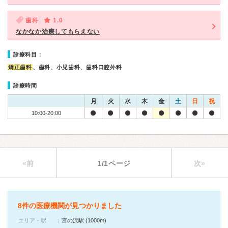
歯科
1.0
なかなか治療してもらえない
診療科目：
矯正歯科
、歯科、小児歯科、歯科口腔外科
診療時間
月
火
水
木
金
土
日
祝
10:00-20:00
«前
1/1ページ
次»
8件の医療機関が見つかりました
エリア・駅
宮の沢駅 (1000m)