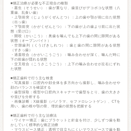
■矯正治療が必要な不正咬合の種類
・叢生（そうせい）：歯が重なり、歯並びがデコボコな状態（八
重歯、乱食い歯）
・上顎前突（じょうがくぜんとつ）：上の歯や顎が前に出た状態
（出っ歯）
・下顎前突（かがくぜんとつ）：下の歯が上の歯より前に出た状
態（受け口）
・開咬（かいこう）：奥歯を噛んでも上下の歯の間に隙間がある
状態（オープンバイト）
・空隙歯列（くうげきしれつ）：歯と歯の間に隙間がある状態
（すきっ歯）
・過蓋咬合（かがいこうごう）：噛み合わせが深く、噛んだ時に
下の前歯が隠れる状態
・交叉咬合（こうさこうごう）：上下の噛み合わせが左右にずれ
た状態
■矯正歯科で行う主な検査
・写真撮影：口腔内や顔全体を多方向から撮影し、噛み合わせや
顔のバランスを確認する
・歯型採取：模型や口腔内スキャナーで歯型をとり、歯の大きさ
や並びを分析する
・画像診断：X線撮影（パノラマ、セファロレントゲン）、CTを
用い、歯の根や顎の骨、埋伏歯の状態を把握する
■矯正歯科で行う主な治療法
・ワイヤー矯正：歯にブラケットと針金を付け、少しずつ歯を動
かしていく標準的な矯正治療
・マウスピース矯正：透明で目立ちにくいマウスピースで歯を動