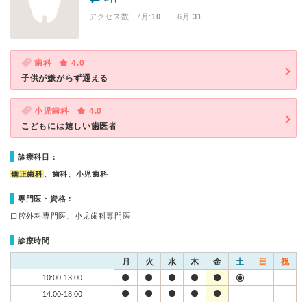
アクセス数 7月:
10
| 6月:
31
歯科
4.0
子供が嫌がらず通える
小児歯科
4.0
こどもには嬉しい歯医者
診療科目：
矯正歯科
、歯科、小児歯科
専門医・資格：
口腔外科専門医、小児歯科専門医
診療時間
月
火
水
木
金
土
日
祝
10:00-13:00
14:00-18:00