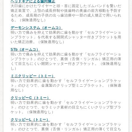
ヘッドギアによる歯列矯正
大臼歯にかけたワイヤーと頭・首に固定したゴムバンドを繋いだ
矯正装置で、上顎の成長抑制や抜歯時の奥歯の前方移動を予防す
るため、成長期の子供の出っ歯治療や一部の成人矯正で用いられ
る。（保険適用なし）
デーモンシステム（オームコ）
弱い力で痛みを抑えて効果的に歯を動かす「セルフライゲーショ
ンブラケット」を代表する開閉式シャッター付きブラケットを用
いた矯正治療。（保険適用なし）
STb（オームコ）
弱い力で痛みを抑えて効果的に歯を動かす「セルフライゲーショ
ンブラケット」のひとつで、裏側（舌側・リンガル）矯正用の薄
くて目立ちにくい開閉シャッター付きブラケット。（保険適用な
し）
ミニクリッピー（トミー）
弱い力で効果的に歯を動かす「セルフライゲーションブラケッ
ト」のひとつで、金属製のクリップ型ミニブラケット。（保険適
用なし）
クリッピーC（トミー）
弱い力で効果的に歯を動かす「セルフライゲーションブラケッ
ト」のひとつで、セラミック素材の目立ちにくいクリップ型ブラ
ケット。（保険適用なし）
クリッピーL（トミー）
弱い力で効果的に歯を動かす「セルフライゲーションブラケッ
ト」のひとつで、裏側（舌側・リンガル）矯正用の薄くて目立ち