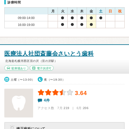
診療時間
月
火
水
木
金
土
日
祝
09:00-14:00
16:00-19:00
医療法人社団斎藤会さいとう歯科
北海道札幌市西区宮の沢（宮の沢駅）
駐車場あり
電子決済可
土曜（〜13:00）
夜（〜19:30）
3.64
4件
アクセス数 7月:
219
| 6月:
206
矯正歯科について