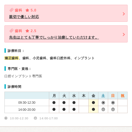
歯科
5.0
親切で優しい対応
歯科
2.5
先生はとても丁寧でしっかり治療していただけます。
診療科目：
矯正歯科
、歯科、小児歯科、歯科口腔外科、インプラント
専門医・資格：
口腔インプラント専門医
診療時間
月
火
水
木
金
土
日
祝
09:30-12:30
14:00-20:00
10:00-12:30
14:00-17:00