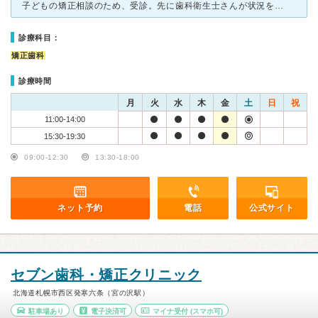
子どもの矯正相談のため、受診。先に歯科衛生士さんが状況をヒアリングし、その後先生とお話します。 行きつけの歯医者で、顎が小さいので早く矯正を始めた方がいいと言われ、相談にきたことを伝えました。子ども
診療科目：
矯正歯科
診療時間
月
火
水
木
金
土
日
祝
11:00-14:00
15:30-19:30
09:00-12:30
13:30-18:00
ネット予約
電話
公式サイト
セブン歯科・矯正クリニック
北海道札幌市西区発寒六条（宮の沢駅）
駐車場あり
電子決済可
マイナ受付
(スマホ可)