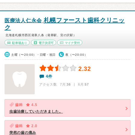
札幌ファースト歯科クリニッ
医療法人仁永会
ク
北海道札幌市西区発寒八条（発寒駅、宮の沢駅）
駐車場あり
電子決済可
マイナ受付
土曜（〜20:00）・日曜・祝日
夜（〜20:00）
2.32
4件
アクセス数 7月:
36
| 6月:
57
歯科
4.5
虫歯治療していただきました。
歯科
2.0
突然の歯の痛み