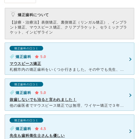
矯正歯科について
【診療・治療法】
表側矯正、裏側矯正（リンガル矯正）、インプラ
ント矯正、マウスピース矯正、クリアブラケット、セラミックブラ
ケット、インビザライン
矯正歯科の口コミ
矯正歯科
5.0
マウスピース矯正
札幌市内の矯正歯科をいくつか行きました。その中でも先生、受付の対応が1番良かったです。 目立たない矯正で考えていたので、マウスピース矯正か白いワイヤー矯正で迷っていました。その際も丁寧にメリット、デ
矯正歯科の口コミ
矯正歯科
5.0
抜歯しないでも治ると言われました！
他の歯医者でマウスピース矯正では無理、ワイヤー矯正で３年かけて歯を抜かないと治らないと言われました。 こちらで院長先生に相談したところ、抜歯しないでマウスピース矯正で治療できると言われました。認
矯正歯科の口コミ
矯正歯科
4.5
先生も歯科衛生士さんも優しい