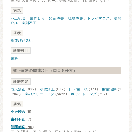
矯正用の日本製マウスピース型矯正装置。（保険適用なし）
病気
不正咬合
、
歯ぎしり
、
発音障害
、
咀嚼障害
、
ドライマウス
、
顎関
節症
、
歯列不正
症状
歯並びが悪い
診療科目
歯科
矯正歯科の関連項目（口コミ検索）
診療内容
成人矯正
(932)、
小児矯正
(612)、
口・歯・顎
(371)、
虫歯治療
(2
0968)、
歯のクリーニング
(5656)、
ホワイトニング
(292)
病気
不正咬合
(6)
歯列不正
(7)
顎関節症
(90)
アゴが鳴る、アゴの痛み、口が大きく開かないなど