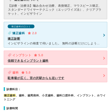
【診療・治療法】
噛み合わせ治療、表側矯正、マウスピース矯正、
スタンダードワイヤーテクニック（エッジワイズ法）、クリアブラ
ケット、インビザライン
矯正歯科の口コミ
矯正歯科
2.0
矯正診断
インビザラインの検査で伺いました。 無料の診断だけにしようかと思っていたのですが自分の歯の状態がわからないとこちらも今後について判断できないので 検査をしていただきました。 これまで通ってきた歯科
インプラント
5.0
信頼できるインプラント歯科
歯科
5.0
駐車場が広く、宮の沢駅からも近いです
診療科目：
矯正歯科
、歯科、歯周病科、小児歯科、歯科口腔外科、インプラント、ホワイ
トニング
診療時間