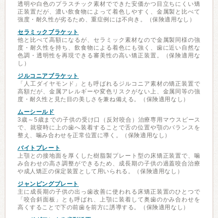
透明や白色のプラスチック素材でできた安価かつ目立ちにくい矯
正装置だが、濃い飲食物によって着色しやすく、金属製と比べて
強度・耐久性が劣るため、重症例には不向き。（保険適用なし）
セラミックブラケット
他と比べて高額になるが、セラミック素材なので金属製同様の強
度・耐久性を持ち、飲食物による着色にも強く、歯に近い自然な
色調・透明性を再現できる審美性の高い矯正装置。（保険適用な
し）
ジルコニアブラケット
「人工ダイヤモンド」とも呼ばれるジルコニア素材の矯正装置で
高額だが、金属アレルギーや変色リスクがない上、金属同等の強
度・耐久性と見た目の美しさを兼ね備える。（保険適用なし）
ムーシールド
3歳～5歳までの子供の受け口（反対咬合）治療専用マウスピース
で、就寝時に上の歯へ装着することで舌の位置や顎のバランスを
整え、噛み合わせを正常位置に導く。（保険適用なし）
バイトプレート
上顎との接地面を厚くした樹脂製プレート型の床矯正装置で、噛
み合わせの高さ調整ができるため、成長期の子供の過蓋咬合治療
や成人矯正の保定装置として用いられる。（保険適用なし）
ジャンピングプレート
主に成長期の子供の出っ歯改善に使われる床矯正装置のひとつで
「咬合斜面板」とも呼ばれ、上顎に装着して奥歯のかみ合わせを
高くすることで下の前歯を前方に誘導する。（保険適用なし）