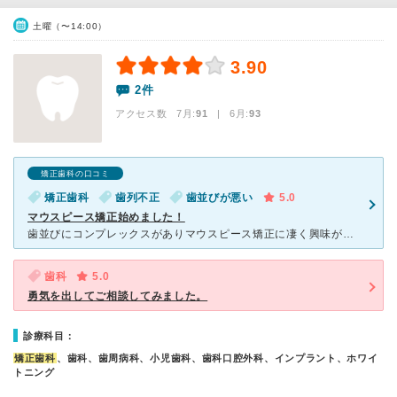
土曜（〜14:00）
3.90
2件
アクセス数 7月:
91
| 6月:
93
矯正歯科の口コミ
矯正歯科
歯列不正
歯並びが悪い
5.0
マウスピース矯正始めました！
歯並びにコンプレックスがありマウスピース矯正に凄く興味がありました。 セブン歯科・矯正クリニックさんに決めた理由。 矯正相談の時から色々なご相談をさせて頂けた事。 歯を並べるだけでなく、顎関
歯科
5.0
勇気を出してご相談してみました。
診療科目：
矯正歯科
、歯科、歯周病科、小児歯科、歯科口腔外科、インプラント、ホワイ
トニング