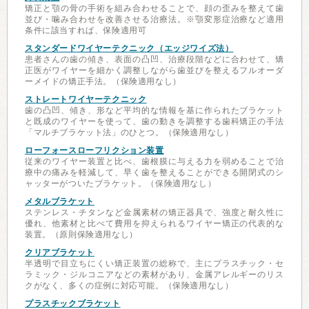
矯正と顎の骨の手術を組み合わせることで、顔の歪みを整えて歯
並び・噛み合わせを改善させる治療法。※顎変形症治療など適用
条件に該当すれば、保険適用可
スタンダードワイヤーテクニック（エッジワイズ法）
患者さんの歯の傾き、表面の凸凹、治療段階などに合わせて、矯
正医がワイヤーを細かく調整しながら歯並びを整えるフルオーダ
ーメイドの矯正手法。（保険適用なし）
ストレートワイヤーテクニック
歯の凸凹、傾き、形など平均的な情報を基に作られたブラケット
と既成のワイヤーを使って、歯の動きを調整する歯科矯正の手法
「マルチブラケット法」のひとつ。（保険適用なし）
ローフォースローフリクション装置
従来のワイヤー装置と比べ、歯根膜に与える力を弱めることで治
療中の痛みを軽減して、早く歯を整えることができる開閉式のシ
ャッターがついたブラケット。（保険適用なし）
メタルブラケット
ステンレス・チタンなど金属素材の矯正器具で、強度と耐久性に
優れ、他素材と比べて費用を抑えられるワイヤー矯正の代表的な
装置。（原則保険適用なし）
クリアブラケット
半透明で目立ちにくい矯正装置の総称で、主にプラスチック・セ
ラミック・ジルコニアなどの素材があり、金属アレルギーのリス
クがなく、多くの症例に対応可能。（保険適用なし）
プラスチックブラケット