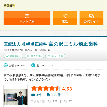
矯正歯科
ネット予約
電話
公式サイト
宮の沢エミル矯正歯科
医療法人 札幌矯正歯科
北海道札幌市西区宮の沢一条（宮の沢駅）
駐車場あり
電子決済可
ネット予約
土曜（〜18:00）
夜（〜19:30）
宮の沢駅徒歩1分。矯正歯科学会認定医在籍。平日19時半・土曜18時ま
で。WEB予約可。インビザライン
4.53
3件
200件
アクセス数 7月:
121
| 6月:
97