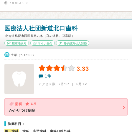
10:00-15:00
医療法人社団新道北口歯科
北海道札幌市西区発寒六条（宮の沢駅、発寒駅）
駐車場あり
マイナ受付
電子処方せん対応
土曜（〜15:00）
3.33
1件
アクセス数 7月:
17
| 6月:
12
歯科
4.5
かかりつけ病院
診療科目：
矯正歯科
、歯科、小児歯科、歯科口腔外科