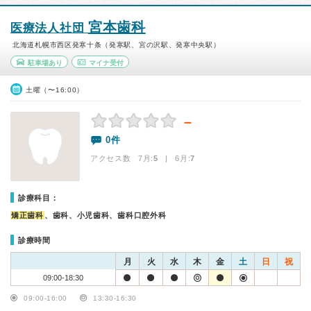
宮本歯科
医療法人社団
北海道札幌市西区発寒十条（発寒駅、宮の沢駅、発寒中央駅）
駐車場あり
マイナ受付
土曜（〜16:00）
－
0件
アクセス数 7月:
5
| 6月:
7
診療科目：
矯正歯科
、歯科、小児歯科、歯科口腔外科
診療時間
月
火
水
木
金
土
日
祝
09:00-18:30
09:00-16:00
13:30-16:30