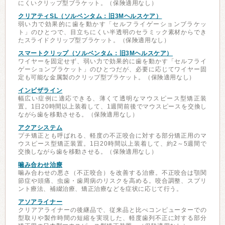
にくいクリップ型ブラケット。（保険適用なし）
クリアティSL（ソルベンタム：旧3Mヘルスケア）
弱い力で効果的に歯を動かす「セルフライゲーションブラケッ
ト」のひとつで、目立ちにくい半透明のセラミック素材からでき
たスライドクリップ型ブラケット。（保険適用なし）
スマートクリップ（ソルベンタム：旧3Mヘルスケア）
ワイヤーを固定せず、弱い力で効果的に歯を動かす「セルフライ
ゲーションブラケット」のひとつだが、必要に応じてワイヤー固
定も可能な金属製のクリップ型ブラケット。（保険適用なし）
インビザライン
幅広い症例に適応できる、薄くて透明なマウスピース型矯正装
置。1日20時間以上装着して、1週間前後でマウスピースを交換し
ながら歯を移動させる。（保険適用なし）
アクアシステム
プチ矯正とも呼ばれる、軽度の不正咬合に対する部分矯正用のマ
ウスピース型矯正装置。1日20時間以上装着して、約2～5週間で
交換しながら歯を移動させる。（保険適用なし）
噛み合わせ治療
噛み合わせの悪さ（不正咬合）を改善する治療。不正咬合は顎関
節症や頭痛、虫歯・歯周病のリスクを高める。咬合調整、スプリ
ント療法、補綴治療、矯正治療などを症状に応じて行う。
アソアライナー
クリアアライナーの後継品で、従来品と比べコンピューターでの
型取りや製作時間の短縮を実現した、軽度歯列不正に対する部分