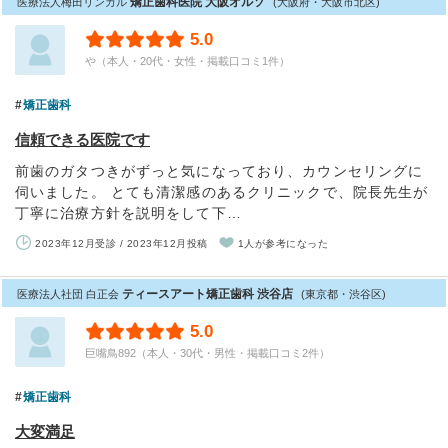
矯正歯科医院 大阪オルソ
医療法人梅田リンガル
(大阪府・大阪市北区)
5.0
や（本人・20代・女性・掲載口コミ1件）
矯正歯科
信頼できる医院です
前歯のガタつきがずっと気になっており、カウンセリングに
伺いました。 とても清潔感のあるクリニックで、院長先生が
丁寧に治療方針を説明をして下…
2023年12月受診 / 2023年12月投稿
1人が参考になった
ティースアート矯正歯科 渋谷店
医療法人社団 白正会
(東京都・渋谷区)
5.0
巨嘴鳥892（本人・30代・男性・掲載口コミ2件）
矯正歯科
大変満足