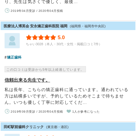
り、先生は気さくで優しく、最後…
2019年04月受診 / 2020年04月投稿
医療法人博英会 安永矯正歯科医院 福岡
(福岡県・福岡市中央区)
5.0
ちゃい3028（本人・30代・女性・掲載口コミ7件）
矯正歯科
この口コミは受診から5年以上経過しています。
信頼出来る先生です。
私は長年、こちらの矯正歯科に通っています。通われている
方は結構多いですが、予約しているためそこまで待ちませ
ん。いつも優しく丁寧に対応してくだ…
2019年09月受診 / 2020年04月投稿
1人が参考になった
田町駅前歯科クリニック
(東京都・港区)