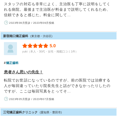
スタッフの対応も非常によく、主治医も丁寧に説明をしてく
れる病院。最後まで主治医が料金まで説明してくれるため、
信頼できると感じた。料金に関して…
2023年09月受診 / 2023年09月投稿
新宿南口矯正歯科
(東京都・渋谷区)
5.0
yuki（本人・30代・女性・掲載口コミ1件）
矯正歯科
患者さん思いの先生！
転院でお世話になっているのですが、前の医院では治療する
人が毎回違っていたり院長先生と話ができなかったりしたの
ですが、ここは毎回写真をとってそ…
2023年05月受診 / 2023年07月投稿
三宅矯正歯科クリニック
(愛知県・豊田市)