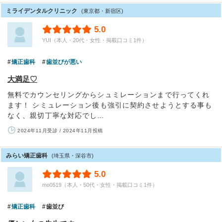
ミライデンタルクリニック
(東京都・新宿区)
5.0
YUI（本人・20代・女性・掲載口コミ1件）
矯正歯科
歯並びが悪い
大満足♡
無料でカウンセリングからシュミレーションまで行ってくれ
ます！ シミュレーション後も強引に契約させようとする事も
なく、親切丁寧な対応でし…
2024年11月受診 / 2024年11月投稿
みらい矯正歯科
(埼玉県・深谷市)
5.0
mo0519（本人・50代・女性・掲載口コミ1件）
矯正歯科
歯並び