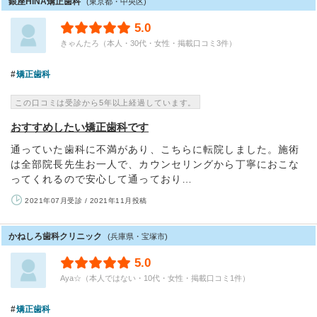
銀座HINA矯正歯科
(東京都・中央区)
5.0
きゃんたろ（本人・30代・女性・掲載口コミ3件）
矯正歯科
この口コミは受診から5年以上経過しています。
おすすめしたい矯正歯科です
通っていた歯科に不満があり、こちらに転院しました。施術
は全部院長先生お一人で、カウンセリングから丁寧におこな
ってくれるので安心して通っており…
2021年07月受診 / 2021年11月投稿
かねしろ歯科クリニック
(兵庫県・宝塚市)
5.0
Aya☆（本人ではない・10代・女性・掲載口コミ1件）
矯正歯科