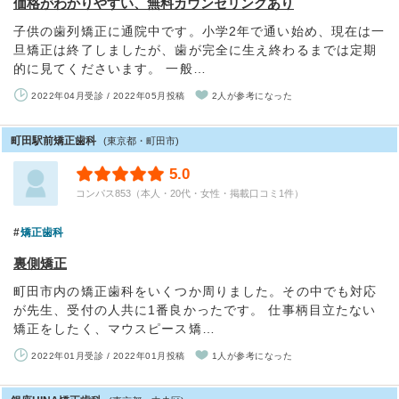
価格がわかりやすい、無料カウンセリングあり
子供の歯列矯正に通院中です。小学2年で通い始め、現在は一
旦矯正は終了しましたが、歯が完全に生え終わるまでは定期
的に見てくださいます。 一般…
2022年04月受診 / 2022年05月投稿
2人が参考になった
町田駅前矯正歯科
(東京都・町田市)
5.0
コンパス853（本人・20代・女性・掲載口コミ1件）
矯正歯科
裏側矯正
町田市内の矯正歯科をいくつか周りました。その中でも対応
が先生、受付の人共に1番良かったです。 仕事柄目立たない
矯正をしたく、マウスピース矯…
2022年01月受診 / 2022年01月投稿
1人が参考になった