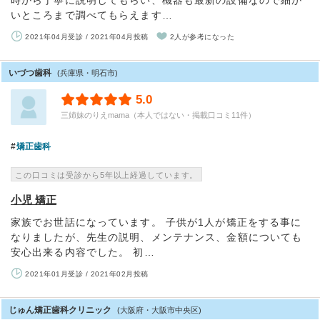
時から丁寧に説明してもらい、機器も最新の設備なので細か
いところまで調べてもらえます…
2021年04月受診 / 2021年04月投稿
2人が参考になった
いづつ歯科
(兵庫県・明石市)
5.0
三姉妹のりえmama（本人ではない・掲載口コミ11件）
矯正歯科
この口コミは受診から5年以上経過しています。
小児 矯正
家族でお世話になっています。 子供が1人が矯正をする事に
なりましたが、先生の説明、メンテナンス、金額についても
安心出来る内容でした。 初…
2021年01月受診 / 2021年02月投稿
じゅん矯正歯科クリニック
(大阪府・大阪市中央区)