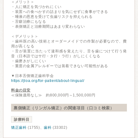
＜メリット＞
・人に矯正を気づかれにくい
・装置への食べかすの詰まりを気にせずに食事ができる
・唾液の恩恵を受けて虫歯リスクを抑えられる
・舌癖治療にもなる
・表側矯正と治療期間はあまり変わらない
＜デメリット＞
・歯科医の高い技術とオーダーメイドでの作製が必要なので、費
用が高くなる
・舌が装置に当たって違和感を覚えたり、舌を歯につけて行う発
音（日本語ではサ行・タ行・ラ行）がしにくくなる
・歯磨きがしにくい
・重度の金属アレルギーでは装着できない可能性がある
▼日本舌側矯正歯科学会
https://jloa.org/for-patient/about-lingual/
料金の目安
≪保険適用なし≫ 約800,000円～1,500,000円
裏側矯正（リンガル矯正）の関連項目（口コミ検索）
診療科目
矯正歯科
(1755)、
歯科
(33302)