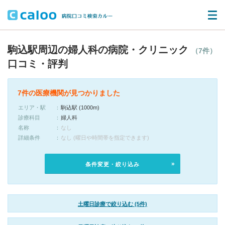
駒込駅周辺の婦人科の病院・クリニック
（7件）
口コミ・評判
7件の医療機関が見つかりました
エリア・駅
駒込駅 (1000m)
診療科目
婦人科
名称
なし
詳細条件
なし (曜日や時間帯を指定できます)
条件変更・絞り込み
土曜日診療で絞り込む (5件)