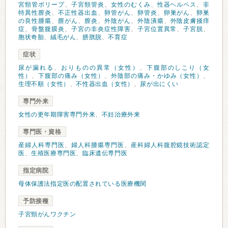
宮頸管ポリープ
、
子宮頸管炎
、
女性のむくみ
、
性器ヘルペス
、
非
特異性膣炎
、
不正性器出血
、
卵管がん
、
卵管炎
、
卵巣がん
、
卵巣
の良性腫瘍
、
膣がん
、
膣炎
、
外陰がん
、
外陰潰瘍
、
外陰皮膚掻痒
症
、
骨盤腹膜炎
、
子宮の非炎症性障害
、
子宮位置異常
、
子宮脱
、
胞状奇胎
、
絨毛がん
、
膀胱脱
、
不育症
症状
尿が漏れる
、
おりものの異常（女性）
、
下腹部のしこり（女
性）
、
下腹部の痛み（女性）
、
外陰部の痛み・かゆみ（女性）
、
生理不順（女性）
、
不性器出血（女性）
、
尿が出にくい
専門外来
女性の更年期障害専門外来
、
不妊治療外来
専門医・資格
産婦人科専門医
、
婦人科腫瘍専門医
、
産科婦人科腹腔鏡技術認定
医
、
生殖医療専門医
、
臨床遺伝専門医
指定病院
母体保護法指定医の配置されている医療機関
予防接種
子宮頸がんワクチン