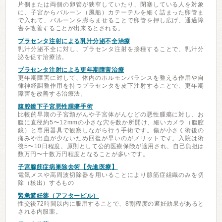
片側または両側の卵管が狭窄していたり、閉塞している人を対象
に、子宮からバルーン（風船）カテーテルを細く詰まった卵管ま
で入れて、バルーンを膨らませることで卵管を押し広げ、通過障
害を改善することが出来るとされる。
プラセンタ注射による乳汁分泌不全治療
乳汁分泌不全に対し、プラセンタ注射を接種することで、乳汁分
泌を促す治療法。
プラセンタ注射による更年期障害治療
更年期障害に対して、体内のホルモンバランスを整える作用や自
律神経調整作用を持つプラセンタを皮下注射することで、更年期
障害を改善する治療法。
腹腔鏡下子宮悪性腫瘍手術
比較的早期の子宮頸がんや子宮体がんなどの悪性腫瘍に対し、お
腹に直径約5〜12mmの小さな穴を数か所開け、細いカメラ（腹腔
鏡）と専用器具で観察しながら行う手術です。傷が小さく術後の
痛みや出血が少ないため回復が早いのがメリットです。入院は術
後5〜10日程度。原則として公的医療保険が適用され、自己負担は
数万円〜十数万円程度となることが多いです。
子宮腺筋症病巣除去術【先進医療】
電気メスや高周波切除器を用いることにより腺筋症組織のみを切
除（核出）するもの
緊急避妊薬（アフターピル）
性交後72時間以内に服用することで、8割程度の避妊効果があると
される内服薬。