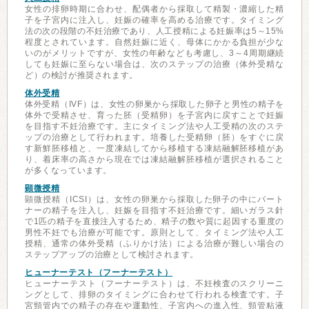
女性の排卵時期に合わせ、配偶者から採取して精製・濃縮した精
子を子宮内に注入し、妊娠の確率を高める治療です。タイミング
法の次の段階の不妊治療であり、人工授精による妊娠率は5～15%
程度とされています。自然妊娠に近く、母体にかかる負担が少な
いのがメリットですが、女性の年齢なども考慮し、3～4周期継続
しても妊娠に至らない場合は、次のステップの治療（体外受精な
ど）の検討が推奨されます。
体外受精
体外受精（IVF）は、女性の卵巣から採取した卵子と男性の精子を
体外で受精させ、育った胚（受精卵）を子宮内に戻すことで妊娠
を目指す不妊治療です。主にタイミング法や人工受精の次のステ
ップの治療として行われます。培養した受精卵（胚）をすぐに戻
す新鮮胚移植と、一度凍結してから移植する凍結融解胚移植があ
り、着床率の高さから現在では凍結融解胚移植が選択されること
が多くなっています。
顕微授精
顕微授精（ICSI）は、女性の卵巣から採取した卵子の中にパート
ナーの精子を注入し、妊娠を目指す不妊治療です。細いガラス針
で1匹の精子を直接注入するため、精子の数や質に起因する重度の
男性不妊でも治療が可能です。原則として、タイミング法や人工
授精、通常の体外受精（ふりかけ法）による治療が難しい場合の
ステップアップの治療として検討されます。
ヒューナーテスト（フーナーテスト）
ヒューナーテスト（フーナーテスト）は、不妊検査のスクリーニ
ングとして、排卵のタイミングに合わせて行われる検査です。子
宮頸管内での精子の存在や運動性、子宮内への進入性、頸管粘液