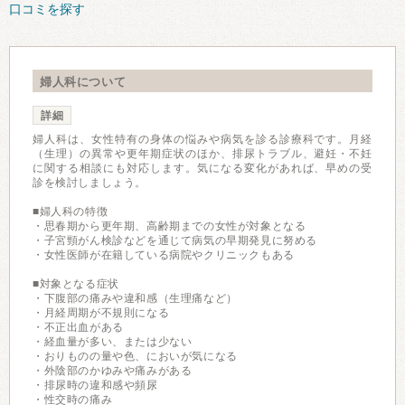
口コミを探す
婦人科について
詳細
婦人科は、女性特有の身体の悩みや病気を診る診療科です。月経
（生理）の異常や更年期症状のほか、排尿トラブル、避妊・不妊
に関する相談にも対応します。気になる変化があれば、早めの受
診を検討しましょう。
■婦人科の特徴
・思春期から更年期、高齢期までの女性が対象となる
・子宮頸がん検診などを通じて病気の早期発見に努める
・女性医師が在籍している病院やクリニックもある
■対象となる症状
・下腹部の痛みや違和感（生理痛など）
・月経周期が不規則になる
・不正出血がある
・経血量が多い、または少ない
・おりものの量や色、においが気になる
・外陰部のかゆみや痛みがある
・排尿時の違和感や頻尿
・性交時の痛み