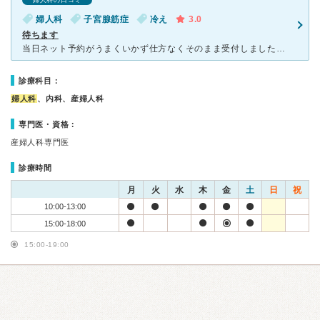
婦人科の口コミ
婦人科
子宮腺筋症
冷え
3.0
待ちます
当日ネット予約がうまくいかず仕方なくそのまま受付しました。 午後3時に受付して、途中看護師の問診等があったものの2時間以上待ちました。 後は受付も看護師もそして医師も大変丁寧ですし、アクセスもよく
診療科目：
婦人科
、内科、産婦人科
専門医・資格：
産婦人科専門医
診療時間
月
火
水
木
金
土
日
祝
10:00-13:00
15:00-18:00
15:00-19:00