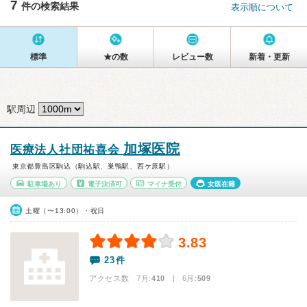
7
件の検索結果
表示順について
標準
★の数
レビュー数
新着・更新
駅周辺
加塚医院
医療法人社団祐喜会
東京都豊島区駒込（駒込駅、巣鴨駅、西ケ原駅）
駐車場あり
電子決済可
マイナ受付
女医在籍
土曜（〜13:00）・祝日
3.83
23件
アクセス数 7月:
410
| 6月:
509