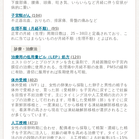
下腹部痛、腰痛、頭痛、吐き気、いらいらなど月経に伴う症状が
病的に重い
子宮頸がん
(104)
不正器出血、おりもの、排尿痛、骨盤の痛みなど
生理不順（月経不順）
(95)
正常の月経（生理）周期日数は、25～38日と定義されており、こ
れに当てはまらないものが月経不順（生理不順）とよばれる。
診療・治療法
治療用の低用量ピル（LEP）処方
(120)
エストロゲンとプロゲスチンを含む薬剤で、月経困難症や子宮内
膜症の治療に使用される。生理痛や月経不順の改善、PMSの緩和
に有効。適切に服用すれば長期使用も可能。
体外受精
(402)
体外受精（IVF）は、女性の卵巣から採取した卵子と男性の精子を
体外で受精させ、育った胚（受精卵）を子宮内に戻すことで妊娠
を目指す不妊治療です。主にタイミング法や人工受精の次のステ
ップの治療として行われます。培養した受精卵（胚）をすぐに戻
す新鮮胚移植と、一度凍結してから移植する凍結融解胚移植があ
り、着床率の高さから現在では凍結融解胚移植が選択されること
が多くなっています。
人工授精
(471)
女性の排卵時期に合わせ、配偶者から採取して精製・濃縮した精
子を子宮内に注入し、妊娠の確率を高める治療です。タイミング
法の次の段階の不妊治療であり、人工授精による妊娠率は5～15%