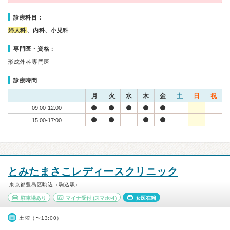
診療科目：
婦人科
、内科、小児科
専門医・資格：
形成外科専門医
診療時間
月
火
水
木
金
土
日
祝
09:00-12:00
15:00-17:00
とみたまさこレディースクリニック
東京都豊島区駒込（駒込駅）
駐車場あり
マイナ受付
(スマホ可)
女医在籍
土曜（〜13:00）