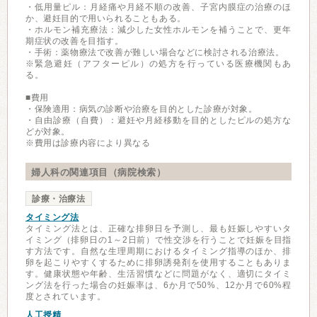
・低用量ピル：月経痛や月経不順の改善、子宮内膜症の治療のほ
か、避妊目的で用いられることもある。
・ホルモン補充療法：減少した女性ホルモンを補うことで、更年
期症状の改善を目指す。
・手術：薬物療法で改善が難しい場合などに検討される治療法。
※緊急避妊（アフターピル）の処方を行っている医療機関もあ
る。
■費用
・保険適用：病気の診断や治療を目的とした診療が対象。
・自由診療（自費）：避妊や月経移動を目的としたピルの処方な
どが対象。
※費用は診療内容により異なる
婦人科の関連項目（病院検索）
診療・治療法
タイミング法
タイミング法とは、正確な排卵日を予測し、最も妊娠しやすいタ
イミング（排卵日の1～2日前）で性交渉を行うことで妊娠を目指
す方法です。自然な生理周期におけるタイミング指導のほか、排
卵を起こりやすくするために排卵誘発剤を使用することもありま
す。健康状態や年齢、生活習慣などに問題がなく、適切にタイミ
ング法を行った場合の妊娠率は、6か月で50%、12か月で60%程
度とされています。
人工授精