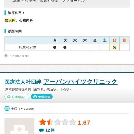
【診療・治療法】
緊急避妊薬（アフターピル）
診療科目：
婦人科
、心療内科
診療時間
月
火
水
木
金
土
日
祝
15:00-19:30
12:00-19:30
アーバンハイツクリニック
医療法人社団絆
東京都豊島区巣鴨（巣鴨駅、駒込駅、千石駅）
駐車場あり
女医在籍
土曜（〜13:00）
1.67
12件