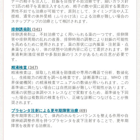
ナーの精子を注入し、妊娠を目指す不妊治療です。細いガラス針
で1匹の精子を直接注入するため、精子の数や質に起因する重度の
男性不妊でも治療が可能です。原則として、タイミング法や人工
授精、通常の体外受精（ふりかけ法）による治療が難しい場合の
ステップアップの治療として検討されます。
排卵誘発剤
(341)
排卵誘発剤は、不妊治療でよく用いられる薬の一つです。排卵障
害や排卵周期の乱れの改善、排卵時期の調整により妊娠の可能性
を高めるために使用されます。薬の形状には内服薬・注射薬・点
鼻薬などがあり、体の状態や治療内容に応じて選択されます。卵
巣過剰刺激症候群や多胎妊娠のリスクがあるため注意が必要で
す。
精液検査
(347)
精液検査は、採取した精液を顕微鏡や専用の機器で分析、数値化
し、生殖能力の程度を調べる検査です。診断基準には、WHO（世
界保健機関）の精液検査マニュアルの数値が用いられます。この
基準値に満たない場合には自然妊娠が難しい可能性があります。
精液の状態は体調やストレスなどで変動するため、基準値を下回
った場合は複数回の検査を行い、正確な診断につなげることが推
奨されます。
プラセンタ注射による更年期障害治療
(49)
更年期障害に対して、体内のホルモンバランスを整える作用や自
律神経調整作用を持つプラセンタを皮下注射することで、更年期
障害を改善する治療法。