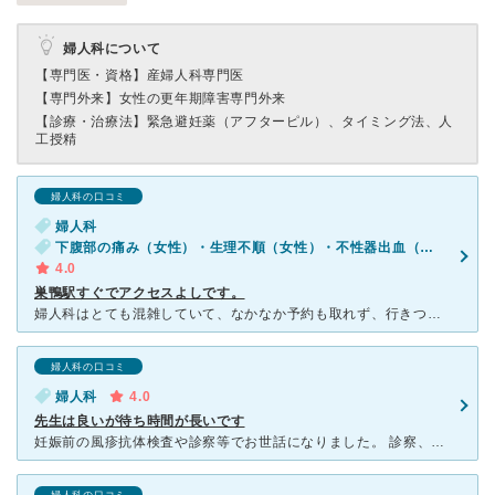
婦人科について
【専門医・資格】
産婦人科専門医
【専門外来】
女性の更年期障害専門外来
【診療・治療法】
緊急避妊薬（アフターピル）、タイミング法、人
工授精
婦人科の口コミ
婦人科
下腹部の痛み（女性）・生理不順（女性）・不性器出血（女性）・おりものの異常（女性）・外陰部の痛み・かゆみ（女性）
4.0
巣鴨駅すぐでアクセスよしです。
婦人科はとても混雑していて、なかなか予約も取れず、行きつけの婦人科も作りたくて探していたところこちらを見つけて通い始めました。 こちらはネットで当日順番待ち予約が出来るのでとても助かります。時間が近
婦人科の口コミ
婦人科
4.0
先生は良いが待ち時間が長いです
妊娠前の風疹抗体検査や診察等でお世話になりました。 診察、問診時は丁寧に話を聞いてくださり また説明も丁寧にしてくださるので有り難いです。 受付後、毎回［今回どういった症状、診察希望できたのか？