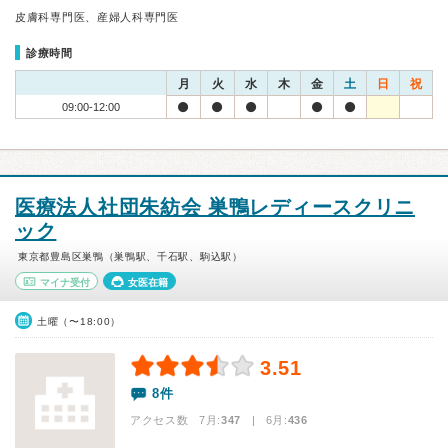
皮膚科専門医、産婦人科専門医
診療時間
月
火
水
木
金
土
日
祝
09:00-12:00
医療法人社団朱紡会 巣鴨レディースクリニ
ック
東京都豊島区巣鴨（巣鴨駅、千石駅、駒込駅）
マイナ受付
女医在籍
土曜（〜18:00）
3.51
8件
アクセス数 7月:
347
| 6月:
436