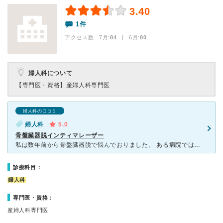
3.40
1件
アクセス数 7月:
84
| 6月:
80
婦人科について
【専門医・資格】
産婦人科専門医
婦人科の口コミ
婦人科
5.0
骨盤臓器脱インティマレーザー
私は数年前から骨盤臓器脱で悩んでおりました。 ある病院では手術をすすめられましたが、決断に至らず、何か良い治療法はないかと色々調べました。 その結果、こちらのクリニックでやっているインティ
診療科目：
婦人科
専門医・資格：
産婦人科専門医