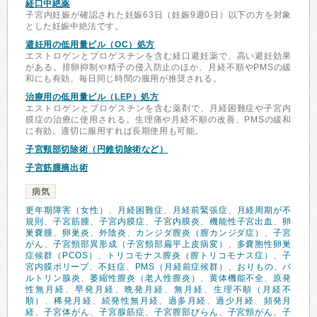
経口中絶薬
子宮内妊娠が確認された妊娠63日（妊娠9週0日）以下の方を対象
とした妊娠中絶法です。
避妊用の低用量ピル（OC）処方
エストロゲンとプロゲスチンを含む経口避妊薬で、高い避妊効果
がある。排卵抑制や精子の侵入防止のほか、月経不順やPMSの緩
和にも有効。毎日同じ時間の服用が推奨される。
治療用の低用量ピル（LEP）処方
エストロゲンとプロゲスチンを含む薬剤で、月経困難症や子宮内
膜症の治療に使用される。生理痛や月経不順の改善、PMSの緩和
に有効。適切に服用すれば長期使用も可能。
子宮頸部切除術（円錐切除術など）
子宮筋腫摘出術
病気
更年期障害（女性）
、
月経困難症
、
月経前緊張症
、
月経周期が不
規則
、
子宮筋腫
、
子宮内膜症
、
子宮内膜炎
、
機能性子宮出血
、
卵
巣嚢腫
、
卵巣炎
、
外陰炎
、
カンジダ膣炎（膣カンジダ症）
、
子宮
がん
、
子宮頸部異形成（子宮頸部扁平上皮病変）
、
多嚢胞性卵巣
症候群（PCOS）
、
トリコモナス膣炎（膣トリコモナス症）
、
子
宮内膜ポリープ
、
不妊症
、
PMS（月経前症候群）
、
おりもの
、
バ
ルトリン腺炎
、
萎縮性膣炎（老人性膣炎）
、
黄体機能不全
、
原発
性無月経
、
早発月経
、
晩発月経
、
無月経
、
生理不順（月経不
順）
、
稀発月経
、
続発性無月経
、
過多月経
、
過少月経
、
頻発月
経
、
子宮体がん
、
子宮腺筋症
、
子宮膣部びらん
、
子宮頸がん
、
子