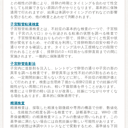
との相性の評価により、排卵の時期とタイミングを合わせて性交
をしても妊娠できない原因の手がかりとなります。基本的に保険
適用で行われますが、結果は体調やタイミングのずれなどの影響
を受けるため、他の検査とあわせて判断されます。
子宮頸管粘液検査
子宮頸管粘液検査とは、不妊症の基本的な検査の一つで、子宮頸
管（子宮の入り口）から分泌される粘液の状態を調べる検査で
す。子宮頸管粘液はおりものの一部で、排卵に近づくと性質や状
態が変化するため、その変化を利用して排卵時期の目安や精子の
通りやすさを確認します。タイミング法や人工授精などの段階で
行われることが多く、排卵日の3～4日前から排卵直前までの間に
実施されます。一般的に保険適用です。
子宮卵管造影法
子宮内に造影剤を注入し、レントゲンで卵管の通りや子宮の形の
異常を調べる検査です。卵管異常は女性不妊の約3割を占めるた
め、一定期間妊娠に至らない方などに対し、不妊症の初期評価と
して行われます。検査は生理終了後から排卵2日前までの妊娠の可
能性がない周期に行われ、軽い下腹部痛を伴うことがあります。
検査により卵管の軽い詰まりが改善し、妊娠につながりやすくな
る場合もあります。基本的に保険適用です。
精液検査
精液検査は、採取した精液を顕微鏡や専用の機器で分析、数値化
し、生殖能力の程度を調べる検査です。診断基準には、WHO（世
界保健機関）の精液検査マニュアルの数値が用いられます。この
基準値に満たない場合には自然妊娠が難しい可能性があります。
精液の状態は体調やストレスなどで変動するため、基準値を下回