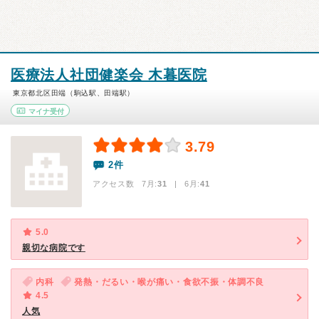
医療法人社団健楽会 木暮医院
東京都北区田端（駒込駅、田端駅）
マイナ受付
3.79
2件
アクセス数 7月:
31
| 6月:
41
5.0
親切な病院です
内科
発熱・だるい・喉が痛い・食欲不振・体調不良
4.5
人気