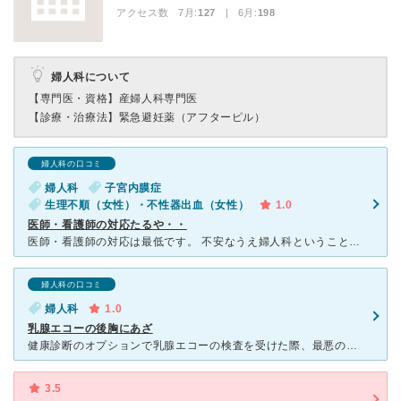
アクセス数 7月:
127
| 6月:
198
婦人科について
【専門医・資格】
産婦人科専門医
【診療・治療法】
緊急避妊薬（アフターピル）
婦人科の口コミ
婦人科
子宮内膜症
生理不順（女性）・不性器出血（女性）
1.0
医師・看護師の対応たるや・・
医師・看護師の対応は最低です。 不安なうえ婦人科ということもあり勇気を出して受診しているにも関わらずひどい扱いたるやもう・・ショックの一言です。 検査をお願いしているにも関わらず、必要なしと言われ
婦人科の口コミ
婦人科
1.0
乳腺エコーの後胸にあざ
健康診断のオプションで乳腺エコーの検査を受けた際、最悪の対応を受けました。 検査をした人は女性の看護師でした。検査の際、機具を強く胸に押し付けてスライドさせ、胸に強い痛みを感じました。乳首の上で
3.5