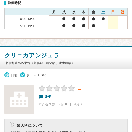
診療時間
月
火
水
木
金
土
日
祝
10:00-13:00
15:30-19:00
クリニカアンジェラ
東京都豊島区巣鴨（巣鴨駅、駒込駅、庚申塚駅）
日曜
夜（〜19:30）
－
0件
アクセス数 7月:
6
| 6月:
7
婦人科について