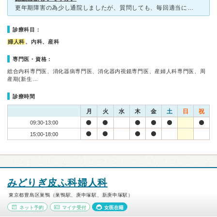
更年期障害の為少し通院しましたが、質問しても、毎回適当に診察終了します。薬が合わないと言っても、他の患者さんにはそんな事ないですけど？と平気で仰ってました。 一体誰の為の診察なんでしょうか？ お若
診療科目：
婦人科
、内科、産科
専門医・資格：
総合内科専門医、消化器病専門医、消化器内視鏡専門医、産婦人科専門医、周
産期(新生…
診療時間
月
火
水
木
金
土
日
祝
09:30-13:00
15:00-18:00
みどりぎ皮ふ科婦人科
東京都豊島区巣鴨（巣鴨駅、庚申塚駅、新庚申塚駅）
ネット予約
マイナ受付
女医在籍