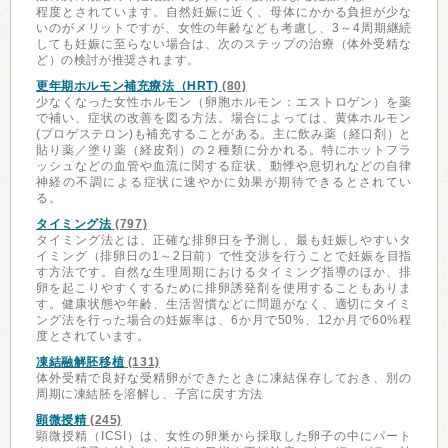
程度とされています。自然妊娠に近く、母体にかかる負担が少な
いのがメリットですが、女性の年齢なども考慮し、3～4周期継続
しても妊娠に至らない場合は、次のステップの治療（体外受精な
ど）の検討が推奨されます。
更年期ホルモン補充療法（HRT)
(80)
少なくなった女性ホルモン（卵胞ホルモン：エストロゲン）を薬
で補い、症状の改善を図る方法。場合によっては、黄体ホルモン
(プロゲステロン)も補充することがある。主に飲み薬（経口剤）と
貼り薬／塗り薬（経皮剤）の２種類に分かれる。特にホットフラ
ッシュなどの血管や血流に関する症状、動悸や息切れなどの自律
神経の不調による症状に速やかに効果が期待できるとされてい
る。
タイミング法
(797)
タイミング法とは、正確な排卵日を予測し、最も妊娠しやすいタ
イミング（排卵日の1～2日前）で性交渉を行うことで妊娠を目指
す方法です。自然な生理周期におけるタイミング指導のほか、排
卵を起こりやすくするために排卵誘発剤を使用することもありま
す。健康状態や年齢、生活習慣などに問題がなく、適切にタイミ
ング法を行った場合の妊娠率は、6か月で50%、12か月で60%程
度とされています。
凍結融解胚移植
(131)
体外受精で良好な受精卵ができたときに凍結保存しておき、別の
周期に凍結胚を溶解し、子宮に戻す方法
顕微授精
(245)
顕微授精（ICSI）は、女性の卵巣から採取した卵子の中にパート