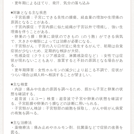
・更年期によるほてり、発汗、気分の落ち込み
■対象となる主な疾患
・子宮筋腫：子宮にできる良性の腫瘍。経血量の増加や生理痛の
原因となることがある。
・子宮内膜症：子宮内膜に似た組織が子宮以外で増殖し、強い生
理痛を伴うことがある。
・卵巣のう腫：卵巣に袋状のできもの（のう胞）ができる病気
で、大きさや種類によっては治療が必要になる。
・子宮頸がん：子宮の入り口付近に発生するがんで、初期は自覚
症状が少ないため、定期的な検診が大切。
・性感染症（クラミジア感染症、淋菌感染症など）：女性では症
状が現れないこともあり、放置すると不妊の原因となる場合があ
る。
・更年期障害：女性ホルモンの減少により起こる不調で、症状が
つらい場合は婦人科へ相談することが望ましい。
■主な検査
・内診：痛みや出血の原因を調べるため、腟から子宮と卵巣の状
態を確認する。
・超音波（エコー）検査：超音波で子宮や卵巣の状態を確認す
る。子宮筋腫や卵巣のう腫などの診断に用いられる。
・子宮頸がん検診：子宮頸部の細胞を採取し、がんや前がん病変
の有無を調べる。
■主な治療法
・薬物療法：痛み止めやホルモン剤、抗菌薬などで症状の改善を
図る。