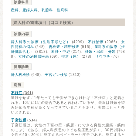
診療科目
産科
、
産婦人科
、
乳腺科
、
性病科
婦人科の関連項目（口コミ検索）
診療内容
婦人科系の診療（生理不順など）
(4299)、
不妊治療
(2066)、
女
性特有の悩み
(248)、
再検査・精密検査
(915)、
産科系の診療（妊
婦健診含む）
(3818)、
避妊・中絶
(214)、
妊娠・出産・分娩
(798
8)、
女性の泌尿器疾患
(69)、
排泄（尿）
(278)、
リウマチ
(76)
健康診断
婦人科検診
(648)、
子宮ガン検診
(1313)
病気
不妊症
(391)
避妊をせずに1年たっても子供ができなければ「不妊症」と定義さ
れる。10組に1組の割合であると言われているが、最近は妊娠を望
み始める年齢が高くなってきていることもあり、実際はもっと多
いとされる。
子宮筋腫
(534)
子宮筋腫は、女性の子宮の壁（筋層）にできる良性の腫瘍（筋肉
のこぶ）である。婦人科疾患の中でも発症数が多く、30代以降の
女性の20～30％に発症するポピュラーな疾患である。発症すると