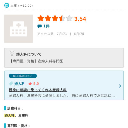
土曜（〜12:00）
3.54
1件
アクセス数 7月:
71
| 6月:
75
婦人科について
【専門医・資格】
産婦人科専門医
婦人科の口コミ
婦人科
5.0
親身に相談に乗ってくれる産婦人科
産婦人科、皮膚科共に受診しました。 特に産婦人科でお世話になりました。婦人科の時間帯は男性が入れないようになっていることもあり、色々相談したい方には安心できると思います。とても親切な女医の先生で聞き
診療科目：
婦人科
、皮膚科
専門医・資格：