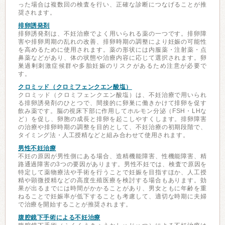
った場合は複数回の検査を行い、正確な診断につなげることが推
奨されます。
排卵誘発剤
排卵誘発剤は、不妊治療でよく用いられる薬の一つです。排卵障
害や排卵周期の乱れの改善、排卵時期の調整により妊娠の可能性
を高めるために使用されます。薬の形状には内服薬・注射薬・点
鼻薬などがあり、体の状態や治療内容に応じて選択されます。卵
巣過剰刺激症候群や多胎妊娠のリスクがあるため注意が必要で
す。
クロミッド（クロミフェンクエン酸塩）
クロミッド（クロミフェンクエン酸塩）は、不妊治療で用いられ
る排卵誘発剤のひとつで、間接的に卵巣に働きかけて排卵を促す
飲み薬です。脳の視床下部に作用してホルモン分泌（FSH・LHな
ど）を促し、卵胞の成長と排卵を起こしやすくします。排卵障害
の治療や排卵時期の調整を目的として、不妊治療の初期段階で、
タイミング法・人工授精などと組み合わせて使用されます。
男性不妊治療
不妊の原因が男性側にある場合、造精機能障害、性機能障害、精
路通過障害の3つの要因があります。男性不妊では、検査で原因を
特定して薬物療法や手術を行うことで妊娠を目指すほか、人工授
精や顕微授精などの高度生殖医療を検討する場合もあります。効
果が出るまでには時間がかかることがあり、男女ともに年齢を重
ねることで妊娠率が低下することも考慮して、適切な時期に夫婦
で治療を開始することが推奨されます。
腹腔鏡下手術による不妊治療