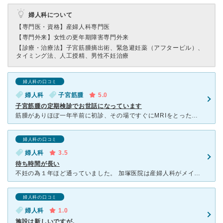
婦人科について
【専門医・資格】
産婦人科専門医
【専門外来】
女性の更年期障害専門外来
【診療・治療法】
子宮筋腫摘出術、緊急避妊薬（アフターピル）、
タイミング法、人工授精、男性不妊治療
婦人科の口コミ
婦人科
子宮筋腫
5.0
子宮筋腫の定期検診でお世話になっています
筋腫がありほぼ一年半前に初診、その場ですぐにMRIをとったほうがよいとアドバイスされて、すぐに専門病院に予約してくださり、運よく当日に検査を受けることができました。他院との連携が優れていたのでとても助
婦人科の口コミ
婦人科
3.5
待ち時間が長い
不妊の為１年ほど通っていました。 加塚医院は産婦人科がメインなので患者さんのほとんどは妊婦検診です。また土日は家族連れで病院に訪れる方も多く座れないほどです。 予約制度もありますが、混雑していると
婦人科の口コミ
婦人科
1.0
施設は新しいですが。