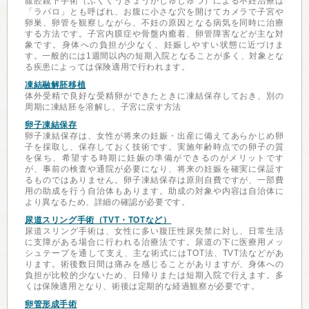
腹腔鏡下手術（ふくくうきょうかしゅじゅつ）による不妊治療は
「ラパロ」とも呼ばれ、お腹に小さな穴を開けてカメラで子宮や
卵巣、卵管を観察しながら、不妊の原因となる病気を同時に治療
する方法です。子宮内膜症や骨盤内癒着、卵管障害などが主な対
象です。身体への負担が少なく、妊娠しやすい状態に近づけま
す。一般的には1週間以内の短期入院となることが多く、対象とな
る疾患によっては保険適用で行われます。
凍結融解胚移植
体外受精で良好な受精卵ができたときに凍結保存しておき、別の
周期に凍結胚を溶解し、子宮に戻す方法
卵子凍結保存
卵子凍結保存は、女性が将来の妊娠・出産に備えてあらかじめ卵
子を採取し、保存しておく技術です。実施年齢時点での卵子の質
を保ち、希望する時期に妊娠の準備ができるのがメリットです
が、事前の検査や通院が必要になり、将来の妊娠を確実に保証す
るものではありません。卵子凍結保存は原則自費ですが、一部費
用の助成を行う自治体もあります。助成の対象や内容は自治体に
より異なるため、詳細の確認が必要です。
尿道スリング手術（TVT・TOTなど）
尿道スリング手術は、女性に多い腹圧性尿失禁に対し、日常生活
に支障がある場合に行われる治療法です。尿道の下に医療用メッ
シュテープを通して支え、主な術式にはTOT法、TVT法などがあ
ります。術後数日間は痛みを感じることがありますが、身体への
負担が比較的少ないため、日帰りまたは短期入院で行えます。多
くは保険適用となり、術後は定期的な経過観察が必要です。
卵管形成手術