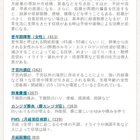
月経量の増加や月経痛、貧血などを引き起こすほか、不妊や流
産、早産の原因になる。さらに、筋腫が周囲の臓器を圧迫する
と、頻尿や排尿困難、便秘、腰痛などを伴うこともある。筋腫が
小さく、自覚症状がない場合は、基本的に経過観察となるが、日
常生活に支障をきたす症状がある時は手術や薬物による治療が必
要になる。
更年期障害（女性）
(411)
更年期と呼ばれる閉経前後（45歳～55歳くらい）に、卵巣から出
される女性ホルモン(卵胞ホルモン：エストロゲン)の分泌が急激に
減少することによって起こる症状。めまい・ほてり・冷え・動悸
息切れ・イライラ・疲れやすさ・排尿障害など症状の出方は個人
差がある。
子宮内膜症
(362)
子宮内膜が、子宮以外の場所に存在することにより、強い月経痛
など様々な症状や障害が引き起こされる病気。生殖年齢の女性
（思春期～閉経期）の5～10％が罹患していると言われている。
卵巣嚢腫
(207)
下腹部の痛み、下腹部のハリ、便秘、残尿感、頻尿など
カンジダ膣炎（膣カンジダ症）
(163)
白いおりものが増える、外陰部、膣に激しいかゆみや痛みを伴う
PMS（月経前症候群）
(139)
月経（生理）前に起こる心や体の不調。イライラや体調不良など
人によって症状は様々。
月経困難症
(93)