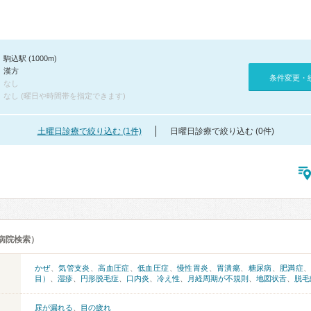
駒込駅 (1000m)
漢方
条件変更・
なし
なし (曜日や時間帯を指定できます)
土曜日診療で絞り込む (1件)
日曜日診療で絞り込む (0件)
病院検索）
かぜ
、
気管支炎
、
高血圧症
、
低血圧症
、
慢性胃炎
、
胃潰瘍
、
糖尿病
、
肥満症
目）
、
湿疹
、
円形脱毛症
、
口内炎
、
冷え性
、
月経周期が不規則
、
地図状舌
、
脱毛
尿が漏れる
、
目の疲れ