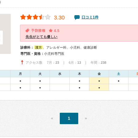
0）
3.30
口コミ1件
予防接種
4.5
先生がとても優しい
診療科：
漢方
、アレルギー科、小児科、健康診断
専門医・資格：
小児科専門医
アクセス数 7月：
23
| 6月：
13
| 年間：
238
月
火
水
木
金
土
●
●
●
●
●
●
●
●
●
«
1
»