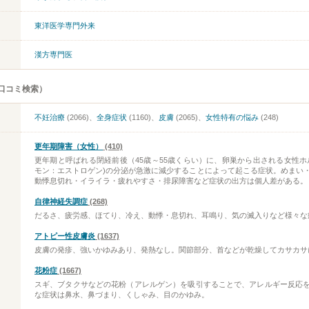
東洋医学専門外来
漢方専門医
口コミ検索）
不妊治療
(2066)、
全身症状
(1160)、
皮膚
(2065)、
女性特有の悩み
(248)
更年期障害（女性）
(410)
更年期と呼ばれる閉経前後（45歳～55歳くらい）に、卵巣から出される女性ホ
モン：エストロゲン)の分泌が急激に減少することによって起こる症状。めまい
動悸息切れ・イライラ・疲れやすさ・排尿障害など症状の出方は個人差がある。
自律神経失調症
(268)
だるさ、疲労感、ほてり、冷え、動悸・息切れ、耳鳴り、気の滅入りなど様々な
アトピー性皮膚炎
(1637)
皮膚の発疹、強いかゆみあり、発熱なし。関節部分、首などが乾燥してカサカサ
花粉症
(1667)
スギ、ブタクサなどの花粉（アレルゲン）を吸引することで、アレルギー反応
な症状は鼻水、鼻づまり、くしゃみ、目のかゆみ。