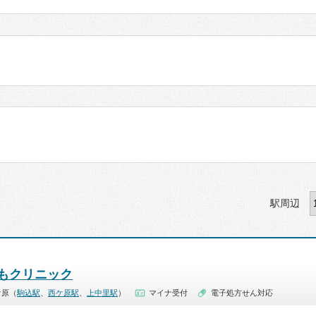
駅周辺
もクリニック
ケ原（
駒込駅
、
西ケ原駅
、
上中里駅
）
マイナ受付
電子処方せん対応