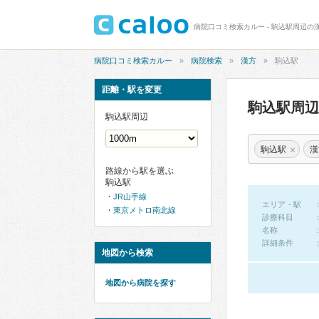
病院口コミ検索カルー - 駒込駅周辺の
病院口コミ検索カルー
病院検索
漢方
駒込駅
距離・駅を変更
駒込駅周
駒込駅周辺
×
駒込駅
漢
路線から駅を選ぶ
駒込駅
JR山手線
エリア・駅
東京メトロ南北線
診療科目
名称
詳細条件
地図から検索
地図から病院を探す