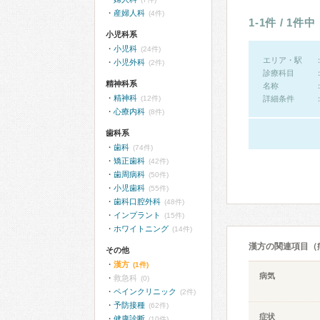
産婦人科
(4件)
1-1件 / 1件中
小児科系
小児科
(24件)
エリア・駅
小児外科
(2件)
診療科目
精神科系
名称
精神科
(12件)
詳細条件
心療内科
(8件)
歯科系
歯科
(74件)
矯正歯科
(42件)
歯周病科
(50件)
小児歯科
(55件)
歯科口腔外科
(48件)
インプラント
(15件)
ホワイトニング
(14件)
漢方の関連項目（
その他
漢方
(1件)
病気
救急科
(0)
ペインクリニック
(2件)
予防接種
(62件)
症状
健康診断
(10件)