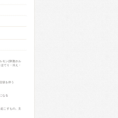
ルモン(卵胞ホル
・ほてり・冷え・
症状を伴う
になる
を起こすもの。主