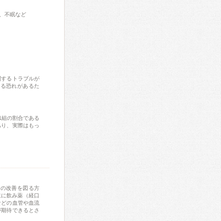
、不眠など
関するトラブルが
なる恐れがあるた
1組の割合である
あり、実際はもっ
状の改善を図る方
主に飲み薬（経口
などの血管や血流
が期待できるとさ