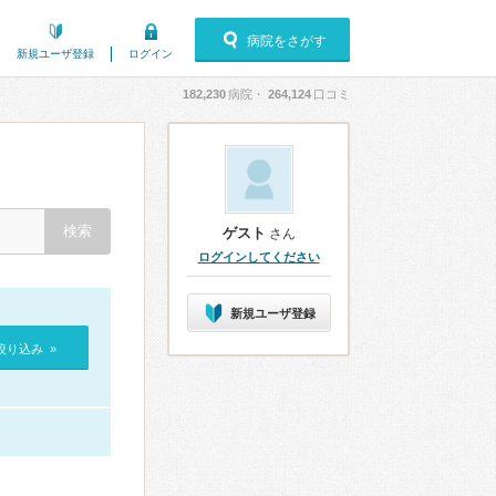
病院をさがす
新規ユーザ登録
ログイン
182,230
病院・
264,124
口コミ
ゲスト
さん
ログインしてください
新規ユーザ登録
絞り込み »