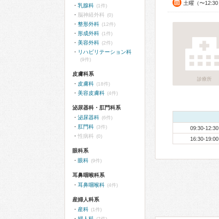
土曜（〜12:3
乳腺科
(1件)
脳神経外科
(0)
整形外科
(12件)
形成外科
(1件)
美容外科
(2件)
リハビリテーション科
(9件)
皮膚科系
診療所
皮膚科
(18件)
美容皮膚科
(4件)
泌尿器科・肛門科系
泌尿器科
(6件)
肛門科
(3件)
09:30-12:30
性病科
(0)
16:30-19:00
眼科系
眼科
(9件)
耳鼻咽喉科系
耳鼻咽喉科
(4件)
産婦人科系
産科
(1件)
婦人科
(7件)