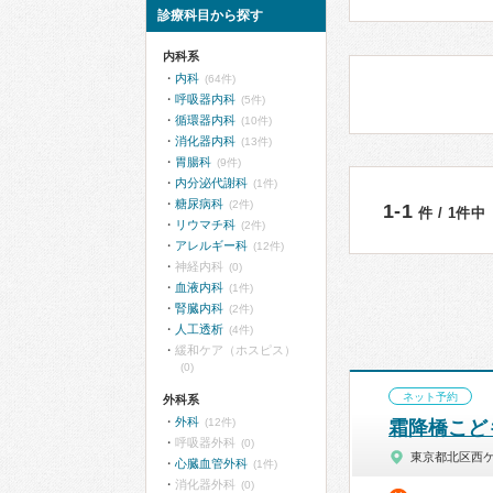
診療科目から探す
内科系
内科
(64件)
呼吸器内科
(5件)
循環器内科
(10件)
消化器内科
(13件)
胃腸科
(9件)
内分泌代謝科
(1件)
糖尿病科
(2件)
1-1
件 / 1件中
リウマチ科
(2件)
アレルギー科
(12件)
神経内科
(0)
血液内科
(1件)
腎臓内科
(2件)
人工透析
(4件)
緩和ケア（ホスピス）
(0)
ネット予約
外科系
外科
(12件)
霜降橋こど
呼吸器外科
(0)
東京都北区西
心臓血管外科
(1件)
消化器外科
(0)