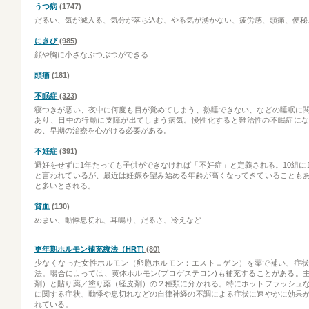
うつ病
(1747)
だるい、気が滅入る、気分が落ち込む、やる気が湧かない、疲労感、頭痛、便秘
にきび
(985)
顔や胸に小さなぶつぶつができる
頭痛
(181)
不眠症
(323)
寝つきが悪い、夜中に何度も目が覚めてしまう、熟睡できない、などの睡眠に
あり、日中の行動に支障が出てしまう病気。慢性化すると難治性の不眠症に
め、早期の治療を心がける必要がある。
不妊症
(391)
避妊をせずに1年たっても子供ができなければ「不妊症」と定義される。10組に
と言われているが、最近は妊娠を望み始める年齢が高くなってきていることも
と多いとされる。
貧血
(130)
めまい、動悸息切れ、耳鳴り、だるさ、冷えなど
更年期ホルモン補充療法（HRT)
(80)
少なくなった女性ホルモン（卵胞ホルモン：エストロゲン）を薬で補い、症
法。場合によっては、黄体ホルモン(プロゲステロン)も補充することがある。
剤）と貼り薬／塗り薬（経皮剤）の２種類に分かれる。特にホットフラッシュ
に関する症状、動悸や息切れなどの自律神経の不調による症状に速やかに効果
れている。