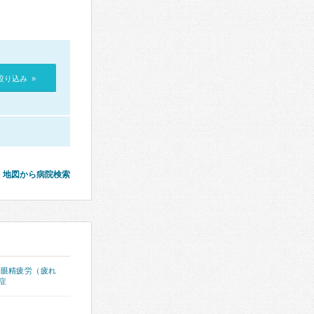
絞り込み »
地図から病院検索
、
眼精疲労（疲れ
症