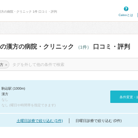
漢方の病院・クリニック 1件 口コミ・評判
Calooとは
辺の漢方の病院・クリニック
口コミ・評判
（1件）
×
方
駒込駅 (1000m)
漢方
条件変更・
なし
なし (曜日や時間帯を指定できます)
土曜日診療で絞り込む (1件)
日曜日診療で絞り込む (0件)