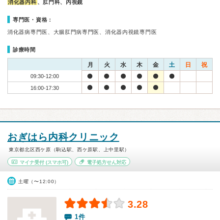
消化器内科
、肛門科、内視鏡
専門医・資格：
消化器病専門医、大腸肛門病専門医、消化器内視鏡専門医
診療時間
月
火
水
木
金
土
日
祝
09:30-12:00
16:00-17:30
おぎはら内科クリニック
東京都北区西ケ原（駒込駅、西ケ原駅、上中里駅）
マイナ受付
(スマホ可)
電子処方せん対応
土曜（〜12:00）
3.28
1件