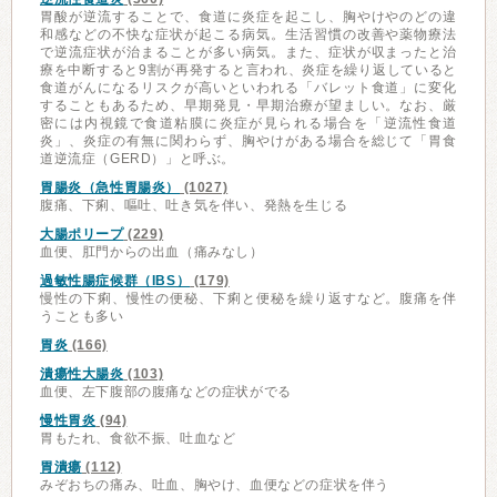
胃酸が逆流することで、食道に炎症を起こし、胸やけやのどの違
和感などの不快な症状が起こる病気。生活習慣の改善や薬物療法
で逆流症状が治まることが多い病気。また、症状が収まったと治
療を中断すると9割が再発すると言われ、炎症を繰り返していると
食道がんになるリスクが高いといわれる「バレット食道」に変化
することもあるため、早期発見・早期治療が望ましい。なお、厳
密には内視鏡で食道粘膜に炎症が見られる場合を「逆流性食道
炎」、炎症の有無に関わらず、胸やけがある場合を総じて「胃食
道逆流症（GERD）」と呼ぶ。
胃腸炎（急性胃腸炎）
(1027)
腹痛、下痢、嘔吐、吐き気を伴い、発熱を生じる
大腸ポリープ
(229)
血便、肛門からの出血（痛みなし）
過敏性腸症候群（IBS）
(179)
慢性の下痢、慢性の便秘、下痢と便秘を繰り返すなど。腹痛を伴
うことも多い
胃炎
(166)
潰瘍性大腸炎
(103)
血便、左下腹部の腹痛などの症状がでる
慢性胃炎
(94)
胃もたれ、食欲不振、吐血など
胃潰瘍
(112)
みぞおちの痛み、吐血、胸やけ、血便などの症状を伴う