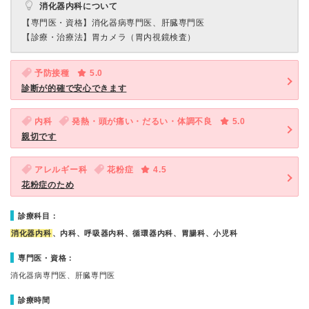
消化器内科について
【専門医・資格】
消化器病専門医、肝臓専門医
【診療・治療法】
胃カメラ（胃内視鏡検査）
予防接種
5.0
診断が的確で安心できます
内科
発熱・頭が痛い・だるい・体調不良
5.0
親切です
アレルギー科
花粉症
4.5
花粉症のため
診療科目：
消化器内科
、内科、呼吸器内科、循環器内科、胃腸科、小児科
専門医・資格：
消化器病専門医、肝臓専門医
診療時間