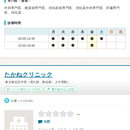
専門医・資格：
外科専門医、糖尿病専門医、消化器病専門医、消化器外科専門医、肝臓専門
医、消化器…
診療時間
月
火
水
木
金
土
日
祝
09:00-12:45
15:00-18:45
たかねクリニック
東京都北区中里（尾久駅、駒込駅、上中里駅）
マイナ受付
(スマホ可)
電子処方せん対応
土曜（〜13:00）
－
0件
アクセス数 7月:
3
| 6月:
10