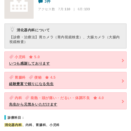
3件
アクセス数 7月:
110
| 6月:
133
消化器内科について
【診療・治療法】
胃カメラ（胃内視鏡検査）、大腸カメラ（大腸内
視鏡検査）
小児科
5.0
いつも感謝しております
胃腸科
便秘
4.5
経験豊富で頼りになる先生
内科
発熱・頭が痛い・だるい・体調不良
4.0
先生から元気をいただけます
診療科目：
消化器内科
、内科、胃腸科、小児科