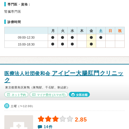
専門医・資格：
腎臓専門医
診療時間
月
火
水
木
金
土
日
祝
09:00-12:30
15:00-18:30
アイビー大腸肛門クリニッ
医療法人社団俊和会
ク
東京都豊島区巣鴨（巣鴨駅、千石駅、駒込駅）
ネット予約
マイナ受付
(スマホ可)
女医在籍
土曜（〜12:00）
2.85
14件