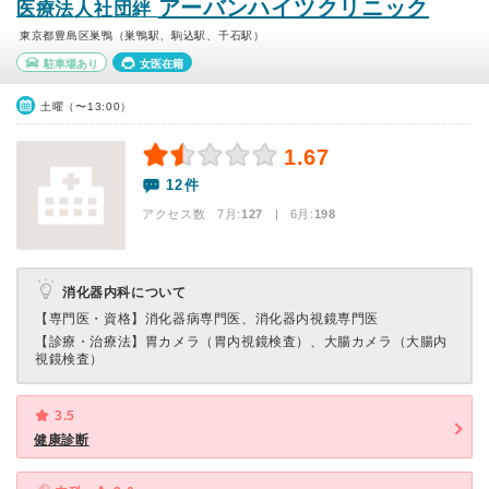
アーバンハイツクリニック
医療法人社団絆
東京都豊島区巣鴨（巣鴨駅、駒込駅、千石駅）
駐車場あり
女医在籍
土曜（〜13:00）
1.67
12件
アクセス数 7月:
127
| 6月:
198
消化器内科について
【専門医・資格】
消化器病専門医、消化器内視鏡専門医
【診療・治療法】
胃カメラ（胃内視鏡検査）、大腸カメラ（大腸内
視鏡検査）
3.5
健康診断