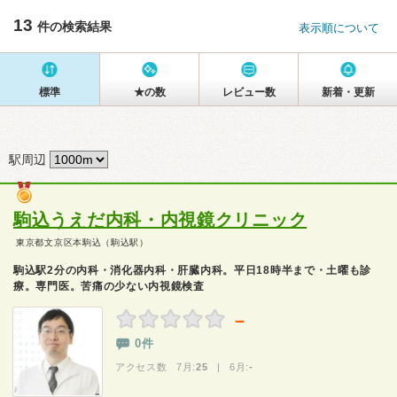
13
件の検索結果
表示順について
標準
★の数
レビュー数
新着・更新
駅周辺
駒込うえだ内科・内視鏡クリニック
東京都文京区本駒込（駒込駅）
駒込駅2分の内科・消化器内科・肝臓内科。平日18時半まで・土曜も診
療。専門医。苦痛の少ない内視鏡検査
－
0件
アクセス数 7月:
25
| 6月:
-