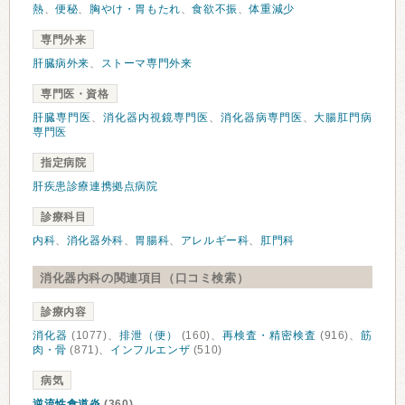
熱
、
便秘
、
胸やけ・胃もたれ
、
食欲不振
、
体重減少
専門外来
肝臓病外来
、
ストーマ専門外来
専門医・資格
肝臓専門医
、
消化器内視鏡専門医
、
消化器病専門医
、
大腸肛門病
専門医
指定病院
肝疾患診療連携拠点病院
診療科目
内科
、
消化器外科
、
胃腸科
、
アレルギー科
、
肛門科
消化器内科の関連項目（口コミ検索）
診療内容
消化器
(1077)、
排泄（便）
(160)、
再検査・精密検査
(916)、
筋
肉・骨
(871)、
インフルエンザ
(510)
病気
逆流性食道炎
(360)