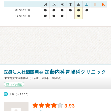
月
火
水
木
金
土
日
祝
09:30-13:00
14:30-18:00
加藤内科胃腸科クリニック
医療法人社団藤翔会
東京都文京区本駒込（千石駅、巣鴨駅、駒込駅）
マイナ受付
土曜（〜12:30）
3.93