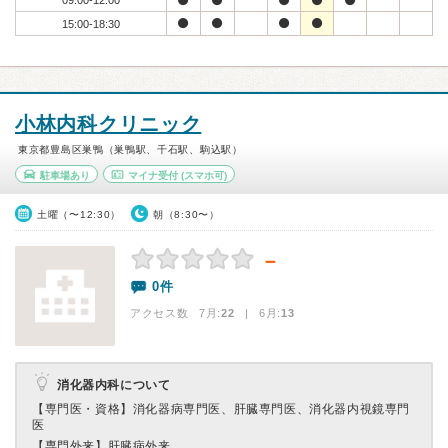
09:00-12:00
15:00-18:30
小林内科クリニック
東京都豊島区巣鴨（巣鴨駅、千石駅、駒込駅）
駐車場あり
マイナ受付
(スマホ可)
土曜（〜12:30）
朝（8:30〜）
－
0件
アクセス数 7月:
22
| 6月:
13
消化器内科について
【専門医・資格】
消化器病専門医、肝臓専門医、消化器内視鏡専門
医
【専門外来】
肝臓病外来