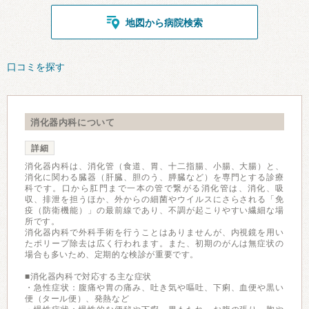
地図から病院検索
口コミを探す
消化器内科について
詳細
消化器内科は、消化管（食道、胃、十二指腸、小腸、大腸）と、
消化に関わる臓器（肝臓、胆のう、膵臓など）を専門とする診療
科です。口から肛門まで一本の管で繋がる消化管は、消化、吸
収、排泄を担うほか、外からの細菌やウイルスにさらされる「免
疫（防衛機能）」の最前線であり、不調が起こりやすい繊細な場
所です。
消化器内科で外科手術を行うことはありませんが、内視鏡を用い
たポリープ除去は広く行われます。また、初期のがんは無症状の
場合も多いため、定期的な検診が重要です。
■消化器内科で対応する主な症状
・急性症状：腹痛や胃の痛み、吐き気や嘔吐、下痢、血便や黒い
便（タール便）、発熱など