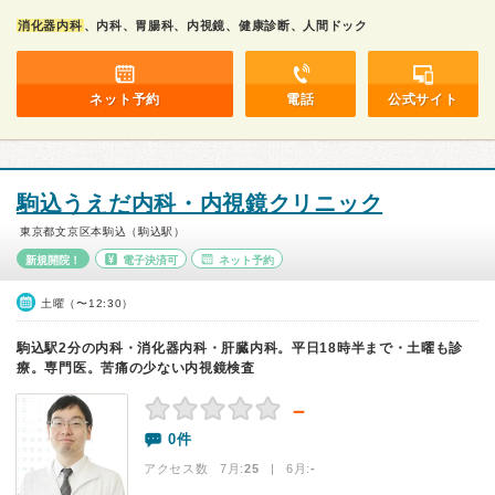
消化器内科
、内科、胃腸科、内視鏡、健康診断、人間ドック
ネット予約
電話
公式サイト
駒込うえだ内科・内視鏡クリニック
東京都文京区本駒込（駒込駅）
新規開院！
電子決済可
ネット予約
土曜（〜12:30）
駒込駅2分の内科・消化器内科・肝臓内科。平日18時半まで・土曜も診
療。専門医。苦痛の少ない内視鏡検査
－
0件
アクセス数 7月:
25
| 6月:
-