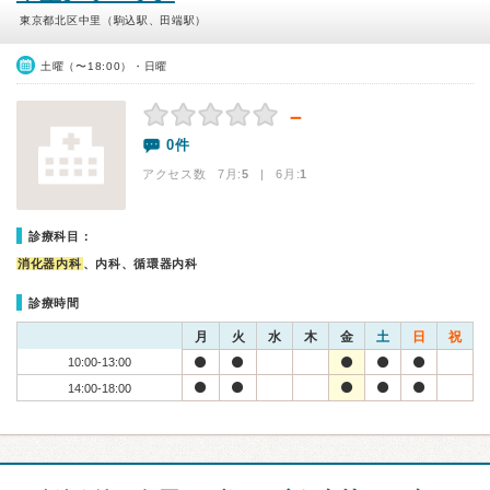
東京都北区中里（駒込駅、田端駅）
土曜（〜18:00）・日曜
－
0件
アクセス数 7月:
5
| 6月:
1
診療科目：
消化器内科
、内科、循環器内科
診療時間
月
火
水
木
金
土
日
祝
10:00-13:00
14:00-18:00