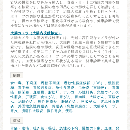
管状の機器を口や鼻から挿入し、食道・胃・十二指腸の内部を観
察する検査です。粘膜の色や凹凸などの形状を詳しく確認するこ
とが可能です。必要に応じて、組織の採取（生検）を行ったり、
ポリープの切除や止血処理などの治療を行ったりすることも可能
です。胃カメラ検査は、消化器症状がある場合や、健康診断で要
検査になった場合などは健康保険が適用されます。
大腸カメラ（大腸内視鏡検査）
大腸カメラ（大腸内視鏡検査）は、先端に高性能なカメラが付い
た内視鏡を肛門から挿入し、大腸内（直腸～盲腸）を観察する検
査です。粘膜の色や形状、炎症や腫瘍の有無を直接確認できるの
が特徴です。必要に応じてその場で組織を採取したり（生検）、
がん化の恐れがあるポリープはその場で切除したりすることも可
能です。血便や腹痛などの症状がある場合、健康診断で異常を指
摘された場合などは健康保険が適用されます。
病気
食中毒
、
下痢症
、
乳糖不耐症
、
過敏性腸症候群（IBS）
、
慢性便
秘
、
胃下垂
、
胃酸過多症
、
急性食道炎
、
虫垂炎（盲腸炎）
、
胃潰
瘍
、
腸閉塞
、
直腸脱
、
脂肪肝
、
アルコール性肝炎
、
急性ウイルス
性肝炎
、
肝硬変
、
食道がん
、
胃がん
、
胃肉腫
、
大腸がん
、
直腸が
ん
、
結腸がん
、
癌性腹膜炎
、
肝臓がん
、
膵臓がん
、
逆流性食道
炎
、
外因性急性胃腸炎
、
胃腸炎（急性胃腸炎）
、
大腸ポリープ
、
胃炎
、
潰瘍性大腸炎
、
慢性胃炎
、
便秘
症状
胃痛・腹痛
、
吐き気・嘔吐
、
急性の下痢
、
慢性の下痢
、
血便
、
発