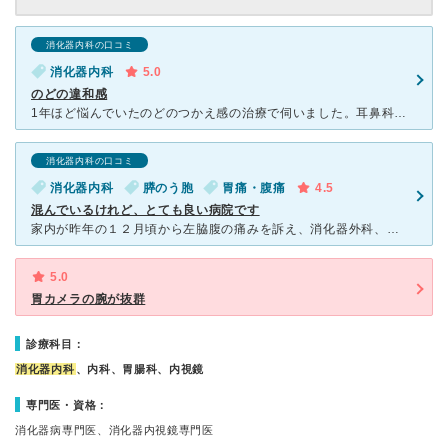
消化器内科の口コミ
消化器内科
5.0
のどの違和感
1年ほど悩んでいたのどのつかえ感の治療で伺いました。耳鼻科さんや他の病院さんもいくつか行ってみたのですがなかなか治らず、ろくに話も聞かずに「精神的なものだ」などと言われたこともあり不安もありましたが、
消化器内科の口コミ
消化器内科
膵のう胞
胃痛・腹痛
4.5
混んでいるけれど、とても良い病院です
家内が昨年の１２月頃から左脇腹の痛みを訴え、消化器外科、整形外科、婦人科、消化器内科に行きましたが、よくわからないと途方に暮れて、こちらの胃腸内科がスマホで評判良さそうなので、行きました。巣鴨駅南口の
5.0
胃カメラの腕が抜群
診療科目：
消化器内科
、内科、胃腸科、内視鏡
専門医・資格：
消化器病専門医、消化器内視鏡専門医