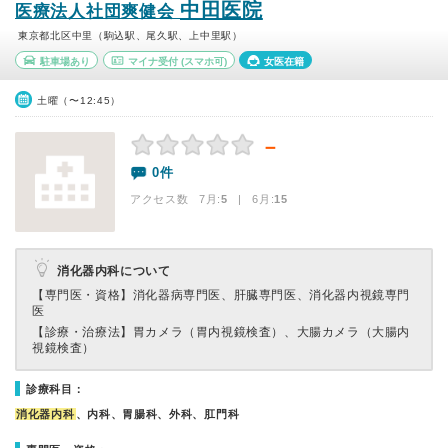
中田医院
医療法人社団爽健会
東京都北区中里（駒込駅、尾久駅、上中里駅）
駐車場あり
マイナ受付
(スマホ可)
女医在籍
土曜（〜12:45）
－
0件
アクセス数 7月:
5
| 6月:
15
消化器内科について
【専門医・資格】
消化器病専門医、肝臓専門医、消化器内視鏡専門
医
【診療・治療法】
胃カメラ（胃内視鏡検査）、大腸カメラ（大腸内
視鏡検査）
診療科目：
消化器内科
、内科、胃腸科、外科、肛門科