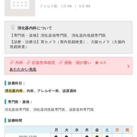
アクセス数 7月:
43
| 6月:
33
消化器内科について
【専門医・資格】
消化器病専門医、消化器内視鏡専門医
【診療・治療法】
胃カメラ（胃内視鏡検査）、大腸カメラ（大腸内
視鏡検査）
内科
伝染性単核症
発熱・頭が痛い
4.5
あたたかい先生
診療科目：
消化器内科
、内科、アレルギー科、泌尿器科
専門医・資格：
消化器病専門医、消化器内視鏡専門医、泌尿器科専門医
診療時間
月
火
水
木
金
土
日
祝