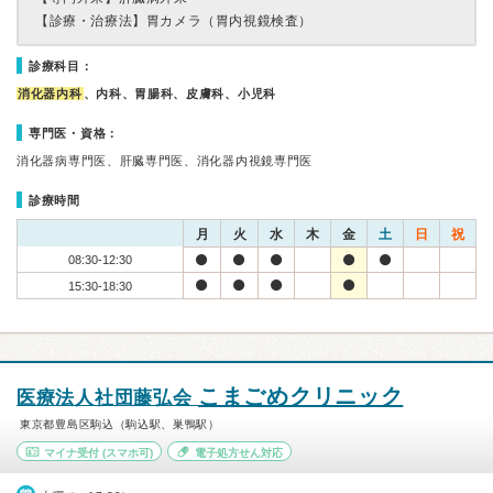
【診療・治療法】
胃カメラ（胃内視鏡検査）
診療科目：
消化器内科
、内科、胃腸科、皮膚科、小児科
専門医・資格：
消化器病専門医、肝臓専門医、消化器内視鏡専門医
診療時間
月
火
水
木
金
土
日
祝
08:30-12:30
15:30-18:30
こまごめクリニック
医療法人社団藤弘会
東京都豊島区駒込（駒込駅、巣鴨駅）
マイナ受付
(スマホ可)
電子処方せん対応