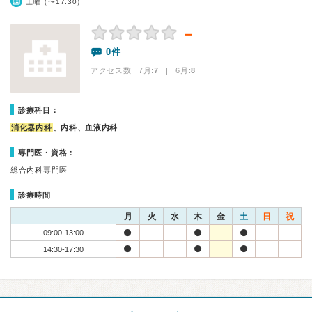
土曜（〜17:30）
－
0件
アクセス数 7月:
7
| 6月:
8
診療科目：
消化器内科
、内科、血液内科
専門医・資格：
総合内科専門医
診療時間
月
火
水
木
金
土
日
祝
09:00-13:00
14:30-17:30