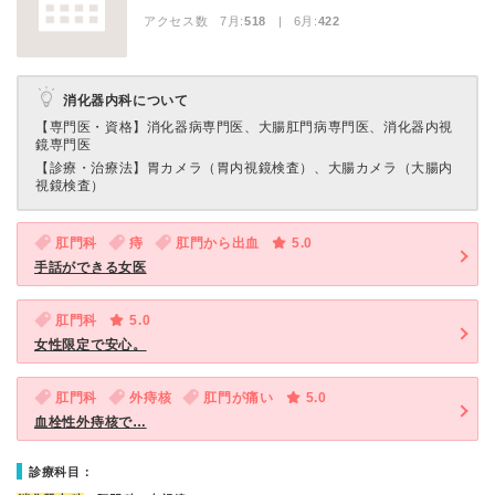
アクセス数 7月:
518
| 6月:
422
消化器内科について
【専門医・資格】
消化器病専門医、大腸肛門病専門医、消化器内視
鏡専門医
【診療・治療法】
胃カメラ（胃内視鏡検査）、大腸カメラ（大腸内
視鏡検査）
肛門科
痔
肛門から出血
5.0
手話ができる女医
肛門科
5.0
女性限定で安心。
肛門科
外痔核
肛門が痛い
5.0
血栓性外痔核で…
診療科目：