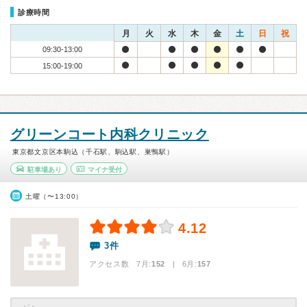
診療時間
月
火
水
木
金
土
日
祝
09:30-13:00
15:00-19:00
グリーンコート内科クリニック
東京都文京区本駒込（千石駅、駒込駅、巣鴨駅）
駐車場あり
マイナ受付
土曜（〜13:00）
4.12
3件
アクセス数 7月:
152
| 6月:
157