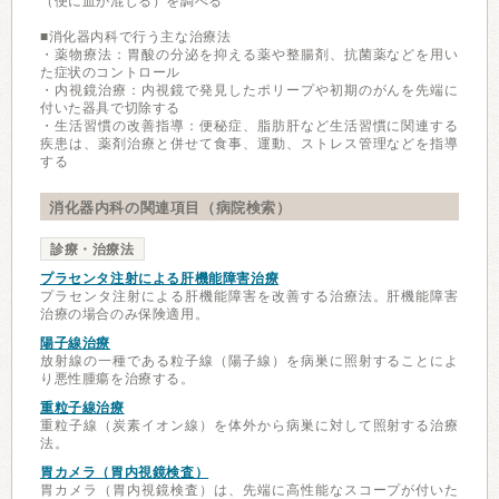
（便に血が混じる）を調べる
■消化器内科で行う主な治療法
・薬物療法：胃酸の分泌を抑える薬や整腸剤、抗菌薬などを用い
た症状のコントロール
・内視鏡治療：内視鏡で発見したポリープや初期のがんを先端に
付いた器具で切除する
・生活習慣の改善指導：便秘症、脂肪肝など生活習慣に関連する
疾患は、薬剤治療と併せて食事、運動、ストレス管理などを指導
する
消化器内科の関連項目（病院検索）
診療・治療法
プラセンタ注射による肝機能障害治療
プラセンタ注射による肝機能障害を改善する治療法。肝機能障害
治療の場合のみ保険適用。
陽子線治療
放射線の一種である粒子線（陽子線）を病巣に照射することによ
り悪性腫瘍を治療する。
重粒子線治療
重粒子線（炭素イオン線）を体外から病巣に対して照射する治療
法。
胃カメラ（胃内視鏡検査）
胃カメラ（胃内視鏡検査）は、先端に高性能なスコープが付いた