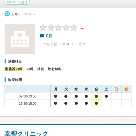
マイナ受付
土曜（〜13:00）
－
0件
アクセス数 7月:
4
| 6月:
2
診療科目：
消化器内科
、内科、外科、放射線科
診療時間
月
火
水
木
金
土
日
祝
09:30-13:00
15:30-18:00
幸聖クリニック