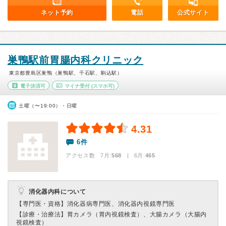
ネット予約
電話
公式サイト
巣鴨駅前胃腸内科クリニック
東京都豊島区巣鴨（巣鴨駅、千石駅、駒込駅）
電子決済可
マイナ受付
(スマホ可)
土曜（〜19:00）・日曜
4.31
6件
アクセス数 7月:
568
| 6月:
465
消化器内科について
【専門医・資格】
消化器病専門医、消化器内視鏡専門医
【診療・治療法】
胃カメラ（胃内視鏡検査）、大腸カメラ（大腸内
視鏡検査）