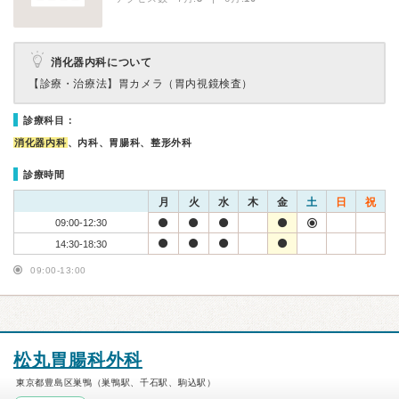
消化器内科について
【診療・治療法】
胃カメラ（胃内視鏡検査）
診療科目：
消化器内科
、内科、胃腸科、整形外科
診療時間
月
火
水
木
金
土
日
祝
09:00-12:30
14:30-18:30
09:00-13:00
松丸胃腸科外科
東京都豊島区巣鴨（巣鴨駅、千石駅、駒込駅）