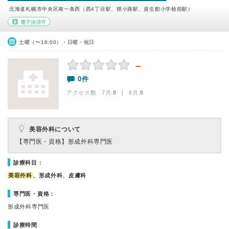
北海道札幌市中央区南一条西（西4丁目駅、狸小路駅、資生館小学校前駅）
電子決済可
土曜（〜18:00）・日曜・祝日
－
0件
アクセス数 7月:
8
| 6月:
8
美容外科について
【専門医・資格】
形成外科専門医
診療科目：
美容外科
、形成外科、皮膚科
専門医・資格：
形成外科専門医
診療時間