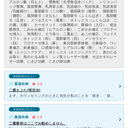
アルロン酸（目もと）、豊胸術（生理食塩水バッグ）、シリコンバ
ッグ豊胸、脂肪豊胸、乳房挙上術、乳頭縮小、乳頭形成、乳頭美容
（乳輪縮小）、脂肪吸引（二の腕）、脂肪吸引（腹部）、脂肪吸引
（腰部）、脂肪吸引（太もも）、脂肪吸引（ふくらはぎ）、脂肪吸
引（足首）、メソセラピー（痩身）、ボトックス（ふくらはぎ、二
の腕、大腿）、カーボメッド、小陰唇縮小、膣縮小（入口）、処女
膜再生、こめかみ修正（ヒアルロン酸）、こめかみ修正（プロテー
ゼ挿入）、頬骨削り、エラ張り、二重あご、あごの修正、フェイス
リフト、ボトックス（顔）、脂肪吸引（顔）、メソセラピー
（顔）、プロテーゼ挿入（鼻）、鼻尖部軟骨移植、小鼻縮小、ワシ
鼻修正、斜鼻修正、口唇縮小術、ヒアルロン酸（唇）、ヒアルロン
酸（エイジングケア）、ボトックス（エイジングケア）、首のたる
み取り、頬のたるみ取り、シミ取りレーザー治療、そばかすのレー
ザー治療、にきび治療、にきび跡治療
美容外科の口コミ
美容外科
3.0
二重まぶた(埋没法)
まず、カウンセリングのときに先生が私のことを「彼女」「彼女」って呼ぶのが気になりました。 これは病院だけの話じゃなくて、エステに行っても美容室に行っても、区役所に行っても郵便局に行っても、普通皆さん
美容外科の口コミ
美容外科
1.0
二重整形はここでお勧めしません。