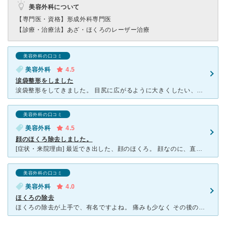
美容外科について
【専門医・資格】
形成外科専門医
【診療・治療法】
あざ・ほくろのレーザー治療
美容外科の口コミ
美容外科
4.5
涙袋整形をしました
涙袋整形をしてきました。 目尻に広がるように大きくしたい、あくまでもナチュラルにと要望したところ その要望通りになりました。 痛いのが苦手なので針の麻酔と笑気麻酔をしてもらいました。 笑気麻酔
美容外科の口コミ
美容外科
4.5
顔のほくろ除去しました。
[症状・来院理由] 最近でき出した、顔のほくろ。 顔なのに、直径２センチほどの大きなほくろが１つあるんです。 これがとっても気になります。 ファンデーションで隠そうとしても、逆に浮いてしまって
美容外科の口コミ
美容外科
4.0
ほくろの除去
ほくろの除去が上手で、有名ですよね。 痛みも少なく その後の紫外線を気をつけるよう、 他の注意点も、丁寧に連絡があり、 親切な対応に感謝です。 美容外科はアフターケアが、 結構、お