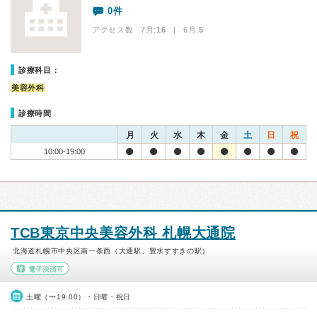
0件
アクセス数 7月:
16
| 6月:
5
診療科目：
美容外科
診療時間
月
火
水
木
金
土
日
祝
10:00-19:00
TCB東京中央美容外科 札幌大通院
北海道札幌市中央区南一条西（大通駅、豊水すすきの駅）
電子決済可
土曜（〜19:00）・日曜・祝日