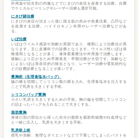
外用薬や抗生剤の内服などでにきびの炎症を改善する治療。自費
でケミカルピーリングやレーザー治療も選択可能。
にきび跡治療
にきびの炎症が治まった後に残る肌の赤みや色素沈着、凸凹など
を改善する治療。ハイドロキノン外用やレーザー治療などがあ
る。
いぼ治療
いぼはウイルス感染や加齢が原因であり、種類により治療法が異
なります。主に皮膚科での診療となります。ウイルス性いぼは保
険適用となることが多く、液体窒素療法や外用薬で治療します。
接触により広がるため早期発見・早期治療が大切です。加齢など
によるいぼは美容目的の除去となり、レーザー治療や電気焼灼な
どの自費診療となることが多いです。
豊胸術（生理食塩水バッグ）
脇の横を切開してシリコン製の膜を入れ、生理食塩水を注入する
ことで乳房を大きくする手術。
シリコンバッグ豊胸
小さい乳房を大きくするための手術。胸の脇を切開してシリコン
の詰まったバッグを入れることで大きくする。
脂肪豊胸
身体の別の部位から採った自分の脂肪を脂肪幹細胞や白血球など
と一緒に注入し、乳房を大きくする手術。
乳房挙上術
授乳や加齢、無理なダイエットなどで下垂してしまったバストを