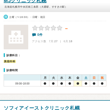
MJクリニック札幌
北海道札幌市中央区南三条西（大通駅、すすきの駅）
土曜（〜18:00）・日曜・祝日
－
0件
アクセス数 7月:
27
| 6月:
18
診療科目：
美容外科
診療時間
月
火
水
木
金
土
日
祝
09:00-18:00
ソフィアイーストクリニック札幌