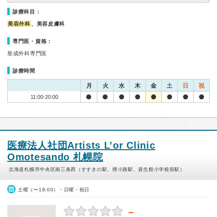
診療科目：
美容外科
、美容皮膚科
専門医・資格：
形成外科専門医
診療時間
月
火
水
木
金
土
日
祝
11:00-20:00
医療法人社団Artists L’or Clinic
Omotesando 札幌院
北海道札幌市中央区南三条西（すすきの駅、狸小路駅、資生館小学校前駅）
土曜（〜19:00）・日曜・祝日
－