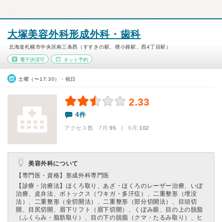
大塚美容外科形成外科・歯科
北海道札幌市中央区南三条西（すすきの駅、狸小路駅、西4丁目駅）
電子決済可
ネット予約
土曜（〜17:30）・祝日
2.33
4件
アクセス数 7月:
95
| 6月:
102
美容外科について
【専門医・資格】
形成外科専門医
【診療・治療法】
ほくろ取り、あざ・ほくろのレーザー治療、いぼ
治療、皮弁法、ボトックス（ワキガ・多汗症）、二重整形（埋没
法）、二重整形（全切開法）、二重整形（部分切開法）、目頭切
開、目尻切開、眉下リフト（眉下切開）、くぼみ眼、目の上の脱脂
（ふくらみ・脂肪取り）、目の下の脱脂（クマ・たるみ取り）、ヒ