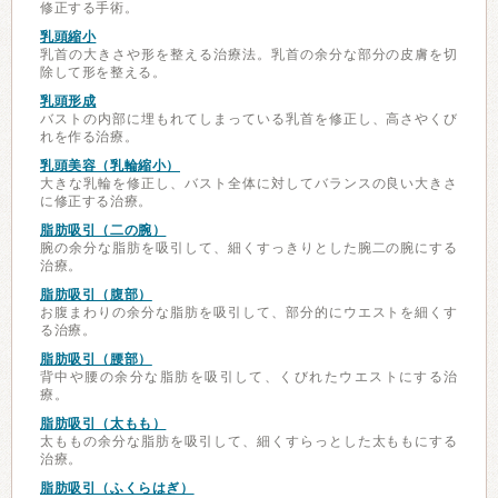
修正する手術。
乳頭縮小
乳首の大きさや形を整える治療法。乳首の余分な部分の皮膚を切
除して形を整える。
乳頭形成
バストの内部に埋もれてしまっている乳首を修正し、高さやくび
れを作る治療。
乳頭美容（乳輪縮小）
大きな乳輪を修正し、バスト全体に対してバランスの良い大きさ
に修正する治療。
脂肪吸引（二の腕）
腕の余分な脂肪を吸引して、細くすっきりとした腕二の腕にする
治療。
脂肪吸引（腹部）
お腹まわりの余分な脂肪を吸引して、部分的にウエストを細くす
る治療。
脂肪吸引（腰部）
背中や腰の余分な脂肪を吸引して、くびれたウエストにする治
療。
脂肪吸引（太もも）
太ももの余分な脂肪を吸引して、細くすらっとした太ももにする
治療。
脂肪吸引（ふくらはぎ）