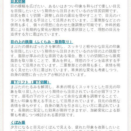
目尻切開
目の横幅を広げたい、あるいはきつい印象を和らげて優しい目元
を目指したいという期待から注目されているのが目尻切開です。
目尻を数ミリ切開・調整し白目の露出を増やすことで、目元のバ
ランスを整える手法として活用されています。二重整形などとの
併用も多く、個々の理想に合わせた微調整が可能です。外科的処
置により長期的な変化が期待できる選択肢として、理想の目元を
追求する方に選ばれています。
目の上の脱脂（ふくらみ・脂肪取り）
まぶたの腫れぼったさを解消し、スッキリと軽やかな目元の印象
を目指したいという期待から注目されているのが目の上の脱脂で
す。脂肪が厚みの主な原因である場合、数ミリの切開口から眼窩
脂肪を取り除くことで、重みを抑え、理想のラインを追求する手
法として活用されています。二重整形との併用も多く、表情を明
るく見せたい方に選ばれています。将来的な変化も考慮しつつ、
自身の状態に合ったケアが検討されています。
眉下リフト（眉下切開）
まぶたのたるみを解消し、本来の明るくスッキリとした目元の印
象を取り戻したいという期待から注目されているのが眉下リフト
です。眉毛の下のラインに沿って余分な皮膚を調整することで、
重たい印象を整える手法として活用されています。目元の自然な
表情を保ちやすく、自身の魅力を引き出したい方に選ばれていま
す。長期的に安定した効果が期待できますが、加齢変化による影
響も考慮しつつ検討される選択肢です。
くぼみ眼
夕方になると目元がくぼんで見える、疲れた印象を改善したいと