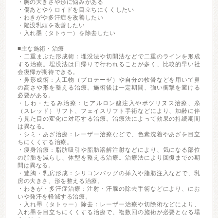
・胸の大きさや形に悩みがある
・傷あとやケロイドを目立ちにくくしたい
・わきがや多汗症を改善したい
・陥没乳頭を改善したい
・入れ墨（タトゥー）を除去したい
■主な施術・治療
・二重まぶた形成術：埋没法や切開法などで二重のラインを形成
する治療。埋没法は日帰りで行われることが多く、比較的早い社
会復帰が期待できる。
・鼻形成術：人工物（プロテーゼ）や自分の軟骨などを用いて鼻
の高さや形を整える治療。施術後は一定期間、強い衝撃を避ける
必要がある。
・しわ・たるみ治療：ヒアルロン酸注入やボツリヌス治療、糸
（スレッド）リフト、フェイスリフト手術などにより、加齢に伴
う見た目の変化に対応する治療。治療法によって効果の持続期間
は異なる。
・シミ・あざ治療：レーザー治療などで、色素沈着やあざを目立
ちにくくする治療。
・痩身治療：脂肪吸引や脂肪溶解注射などにより、気になる部位
の脂肪を減らし、体型を整える治療。治療法により回復までの期
間は異なる。
・豊胸・乳房形成：シリコンバッグの挿入や脂肪注入などで、乳
房の大きさ、形を整える治療。
・わきが・多汗症治療：注射・汗腺の除去手術などにより、にお
いや発汗を軽減する治療。
・入れ墨（タトゥー）除去：レーザー治療や切除術などにより、
入れ墨を目立ちにくくする治療で、複数回の施術が必要となる場