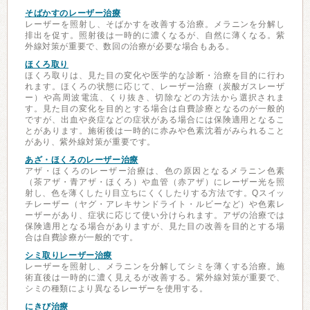
そばかすのレーザー治療
レーザーを照射し、そばかすを改善する治療。メラニンを分解し
排出を促す。照射後は一時的に濃くなるが、自然に薄くなる。紫
外線対策が重要で、数回の治療が必要な場合もある。
ほくろ取り
ほくろ取りは、見た目の変化や医学的な診断・治療を目的に行わ
れます。ほくろの状態に応じて、レーザー治療（炭酸ガスレーザ
ー）や高周波電流、くり抜き、切除などの方法から選択されま
す。見た目の変化を目的とする場合は自費診療となるのが一般的
ですが、出血や炎症などの症状がある場合には保険適用となるこ
とがあります。施術後は一時的に赤みや色素沈着がみられること
があり、紫外線対策が重要です。
あざ・ほくろのレーザー治療
アザ・ほくろのレーザー治療は、色の原因となるメラニン色素
（茶アザ・青アザ・ほくろ）や血管（赤アザ）にレーザー光を照
射し、色を薄くしたり目立ちにくくしたりする方法です。Qスイッ
チレーザー（ヤグ・アレキサンドライト・ルビーなど）や色素レ
ーザーがあり、症状に応じて使い分けられます。アザの治療では
保険適用となる場合がありますが、見た目の改善を目的とする場
合は自費診療が一般的です。
シミ取りレーザー治療
レーザーを照射し、メラニンを分解してシミを薄くする治療。施
術直後は一時的に濃く見えるが改善する。紫外線対策が重要で、
シミの種類により異なるレーザーを使用する。
にきび治療