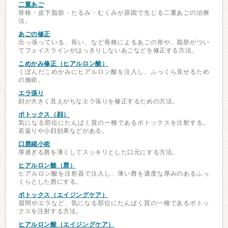
二重あご
骨格・皮下脂肪・たるみ・むくみが原因で生じる二重あごの治療
法。
あごの修正
出っ張っている、長い、など骨格によるあごの形や、脂肪がつい
てフェイスラインがはっきりしないあごなどを修正する方法。
こめかみ修正（ヒアルロン酸）
くぼんだこめかみにヒアルロン酸を注入し、ふっくら見せるため
の施術。
エラ張り
顔が大きく見えがちなエラ張りを修正するための方法。
ボトックス（顔）
気になる部位にたんぱく質の一種であるボトックスを注射する。
若返りや小顔効果などがある。
口唇縮小術
厚過ぎる唇を薄くしてスッキリとした口元にする方法。
ヒアルロン酸（唇）
ヒアルロン酸を注射器で注入し、薄い唇を適度な厚みのあるふっ
くらとした唇にする。
ボトックス（エイジングケア）
眉間やエラなど、気になる部位にたんぱく質の一種であるボトッ
クスを注射する方法。
ヒアルロン酸（エイジングケア）