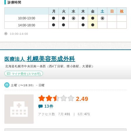
診療時間
月
火
水
木
金
土
日
祝
10:00-13:00
14:00-18:00
10:00-14:00
札幌美容形成外科
医療法人
北海道札幌市中央区南一条西（西4丁目駅、狸小路駅、大通駅）
マイナ受付
(スマホ可)
土曜（〜18:30）・日曜
2.49
13件
アクセス数 7月:
491
| 6月:
471