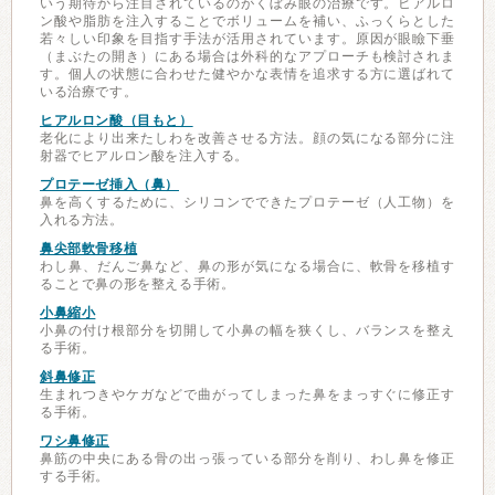
いう期待から注目されているのがくぼみ眼の治療です。ヒアルロ
ン酸や脂肪を注入することでボリュームを補い、ふっくらとした
若々しい印象を目指す手法が活用されています。原因が眼瞼下垂
（まぶたの開き）にある場合は外科的なアプローチも検討されま
す。個人の状態に合わせた健やかな表情を追求する方に選ばれて
いる治療です。
ヒアルロン酸（目もと）
老化により出来たしわを改善させる方法。顔の気になる部分に注
射器でヒアルロン酸を注入する。
プロテーゼ挿入（鼻）
鼻を高くするために、シリコンでできたプロテーゼ（人工物）を
入れる方法。
鼻尖部軟骨移植
わし鼻、だんご鼻など、鼻の形が気になる場合に、軟骨を移植す
ることで鼻の形を整える手術。
小鼻縮小
小鼻の付け根部分を切開して小鼻の幅を狭くし、バランスを整え
る手術。
斜鼻修正
生まれつきやケガなどで曲がってしまった鼻をまっすぐに修正す
る手術。
ワシ鼻修正
鼻筋の中央にある骨の出っ張っている部分を削り、わし鼻を修正
する手術。