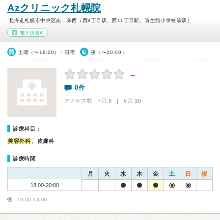
Azクリニック札幌院
北海道札幌市中央区南二条西（西8丁目駅、西11丁目駅、資生館小学校前駅）
電子決済可
土曜（〜18:00）・日曜
夜（〜20:00）
－
0件
アクセス数 7月:
5
| 6月:
10
診療科目：
美容外科
、皮膚科
診療時間
月
火
水
木
金
土
日
祝
18:00-20:00
10:00-18:00