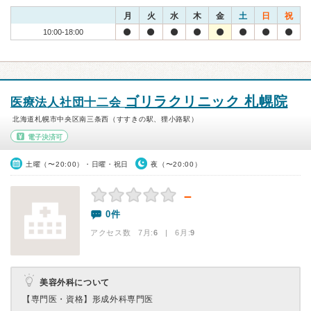
月
火
水
木
金
土
日
祝
10:00-18:00
ゴリラクリニック 札幌院
医療法人社団十二会
北海道札幌市中央区南三条西（すすきの駅、狸小路駅）
電子決済可
土曜（〜20:00）・日曜・祝日
夜（〜20:00）
－
0件
アクセス数 7月:
6
| 6月:
9
美容外科について
【専門医・資格】
形成外科専門医