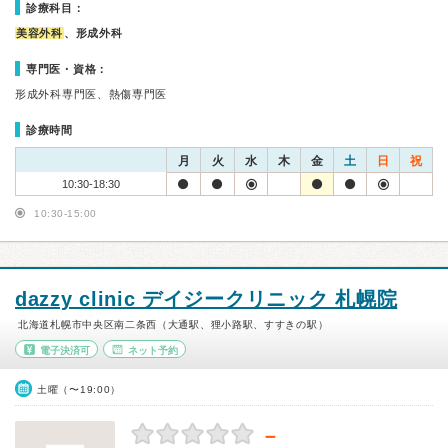
診療科目：
美容外科
、形成外科
専門医・資格：
形成外科専門医、熱傷専門医
診療時間
月
火
水
木
金
土
日
祝
10:30-18:30
10:30-15:00
dazzy clinic デイジークリニック 札幌院
北海道札幌市中央区南二条西（大通駅、狸小路駅、すすきの駅）
電子決済可
ネット予約
土曜（〜19:00）
－