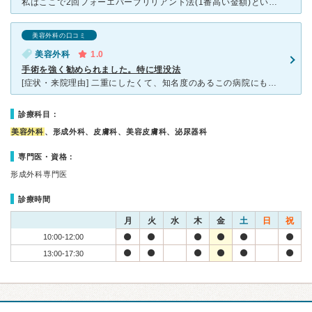
私はここで2回フォーエバーブリリアント法(1番高い金額)という埋没法で手術してます。 カウンセリングは淡々としており細かいお話は看護師さんです。 結果としては2度とも糸が瞼の内側に飛び出ました。
美容外科の口コミ
美容外科
1.0
手術を強く勧められました。特に埋没法
[症状・来院理由] 二重にしたくて、知名度のあるこの病院にも話だけは伺おうと行ってみました。 ご相談はお気軽にとあったのに、手術の予約金を支払わないと、相談もできないという ことだったので、仕方
診療科目：
美容外科
、形成外科、皮膚科、美容皮膚科、泌尿器科
専門医・資格：
形成外科専門医
診療時間
月
火
水
木
金
土
日
祝
10:00-12:00
13:00-17:30