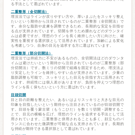
る手法として選ばれています。
二重整形（全切開法）
埋没法ではラインが戻りやすい方や、厚いまぶたをスッキリ整え
たいという期待から注目されているのが二重整形（全切開法）で
す。余分な脂肪や皮膚を調整できるため、長期的な安定を目指せ
る点が支持されています。切開を伴うため腫れなどのダウンタイ
ムは必要ですが、理想のラインを長く維持したい方に向けた、確
実性を重視する選択肢として活用されています。加齢による変化
も考慮しつつ、自身の目元を追求する方に選ばれています。
二重整形（部分切開法）
埋没法では持続力に不安があるものの、全切開法ほどのダウンタ
イムは避けたいという期待から注目されているのが二重整形（部
分切開法）です。数ミリの切開で組織を固定するため、埋没法よ
り安定したラインを維持しやすい点が支持されています。少量の
脂肪調整も可能で、スッキリとした目元を目指す方に活用されて
います。持続性には個人差がありますが、負担を抑えつつ理想の
ラインを長く保ちたいという方に選ばれています。
目頭切開
目と目の距離を整えたい、あるいはよりスッキリと大きな目元の
印象を目指したいという期待から注目されているのが目頭切開で
す。目頭を覆う蒙古襞（もうこひだ）を数ミリ切開・調整するこ
とで、目元の横幅を広げ、理想のラインを追求する手法として活
用されています。二重整形と併用されることも多く、顔立ちのバ
ランスに合わせた微調整が可能な点も支持されています。長期的
な持続が期待できる選択肢として選ばれています。