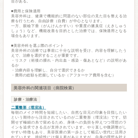
合がある。
■費用と保険適用
美容外科は、健康で機能的に問題のない部位の見た目を整える治
療を行うため、自由診療（自費）が中心となります。
一方、眼瞼下垂（がんけんかすい）や重度の腋臭症（えきしゅう
しょう）など、機能改善を目的とした治療では、保険適用となる
場合もあります。
■美容外科を選ぶ際のポイント
美容外科の治療では事前に十分な説明を受け、内容を理解したう
えで、治療を選択することが重要です。
・リスク（術後の腫れ・内出血・感染・傷あとなど）の説明があ
るか
・治療内容を理解し、自分で選択できるか
・費用の総額を把握しているか（アフターケア費用を含む）
美容外科の関連項目（病院検索）
診療・治療法
二重整形（埋没法）
毎朝のメイク時間を短縮したい、自然な目元の印象を目指したい
という期待から注目されているのが二重整形（埋没法）です。切
開せず極細の糸で留めるため、身体への負担を抑えつつ理想のラ
インを追求できる点が支持されています。やり直しや微調整がし
やすい特徴もあり、美容医療の第一歩として幅広い世代に活用さ
れています。持続性には個人差がありますが、自身の理想を叶え