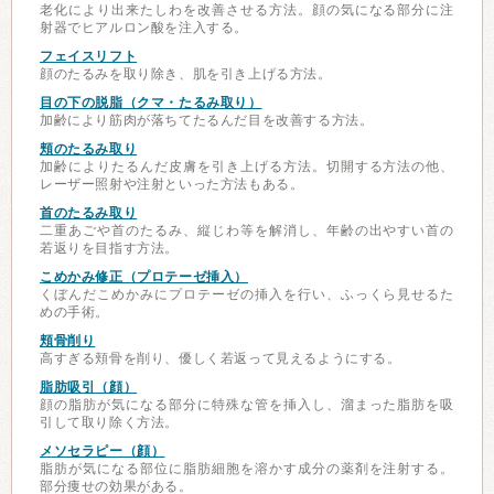
老化により出来たしわを改善させる方法。顔の気になる部分に注
射器でヒアルロン酸を注入する。
フェイスリフト
顔のたるみを取り除き、肌を引き上げる方法。
目の下の脱脂（クマ・たるみ取り）
加齢により筋肉が落ちてたるんだ目を改善する方法。
頬のたるみ取り
加齢によりたるんだ皮膚を引き上げる方法。切開する方法の他、
レーザー照射や注射といった方法もある。
首のたるみ取り
二重あごや首のたるみ、縦じわ等を解消し、年齢の出やすい首の
若返りを目指す方法。
こめかみ修正（プロテーゼ挿入）
くぼんだこめかみにプロテーゼの挿入を行い、ふっくら見せるた
めの手術。
頬骨削り
高すぎる頬骨を削り、優しく若返って見えるようにする。
脂肪吸引（顔）
顔の脂肪が気になる部分に特殊な管を挿入し、溜まった脂肪を吸
引して取り除く方法。
メソセラピー（顔）
脂肪が気になる部位に脂肪細胞を溶かす成分の薬剤を注射する。
部分痩せの効果がある。