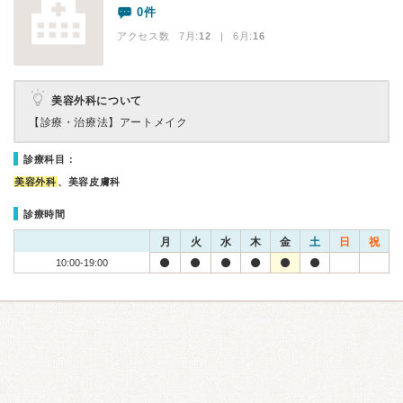
0件
アクセス数 7月:
12
| 6月:
16
美容外科について
【診療・治療法】
アートメイク
診療科目：
美容外科
、美容皮膚科
診療時間
月
火
水
木
金
土
日
祝
10:00-19:00