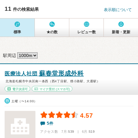
11
件の検索結果
表示順について
標準
★の数
レビュー数
新着・更新
駅周辺
蘇春堂形成外科
医療法人社団
北海道札幌市中央区南一条西（西4丁目駅、狸小路駅、大通駅）
電子決済可
マイナ受付
(スマホ可)
土曜（〜14:00）
4.57
5件
アクセス数 7月:
539
| 6月:
519