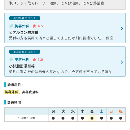
取り、シミ取りレーザー治療、にきび治療、にきび跡治療
美容外科の口コミ
美容外科
4.5
ヒアルロン酸注射
受付の方も笑顔で淡々と話してましたが別に普通でした。 個室に案内されるので誰かと会うこともないのでそこは利点でした。最初に何時までならとか私の時間状況を聞いてくれたのも良かったです。なので時間ないこ
美容外科の口コミ
美容外科
1.0
小顔脂肪吸引等
契約に進んだのは自分の意思なので、今更何を言っても意味ないことはわかりますが、金額以外にもあまりにもひどいカウンセリング内容、対応だったため、今後検討しいる方の少しでも役に立てばと思い、口コミを書かせ
診療科目：
美容外科
、美容皮膚科
診療時間
月
火
水
木
金
土
日
祝
10:00-19:00