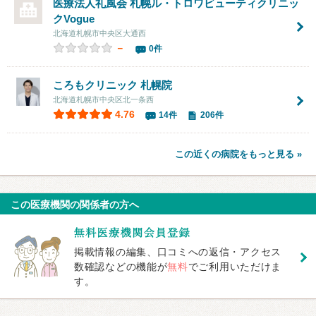
医療法人礼風会 札幌ル・トロワビューティクリニッ
クVogue
北海道札幌市中央区大通西
－
0件
ころもクリニック 札幌院
北海道札幌市中央区北一条西
4.76
14件
206件
この近くの病院をもっと見る »
この医療機関の関係者の方へ
掲載情報の編集、口コミへの返信・アクセス
数確認などの機能が
無料
でご利用いただけま
す。