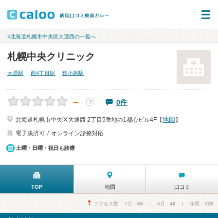
«北海道札幌市中央区大通西の一覧へ
札幌中央クリニック
大通駅
西4丁目駅
狸小路駅
－
0件
？
地図
北海道札幌市中央区大通西 2丁目5番地の1都心ビル4F【
】
電子決済可
オンライン診療対応
土曜・日曜・祝日も診療
TOP
地図
口コミ
アクセス数 7月：
68
| 6月：
40
| 年間：
728