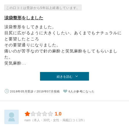
この口コミは受診から5年以上経過しています。
涙袋整形をしました
涙袋整形をしてきました。
目尻に広がるように大きくしたい、あくまでもナチュラルに
と要望したところ
その要望通りになりました。
痛いのが苦手なので針の麻酔と笑気麻酔をしてもらいまし
た。
笑気麻酔...
続きを読む
2018年05月受診 / 2019年07月投稿
6人が参考になった
1.0
nam（本人・30代・女性・掲載口コミ1件）