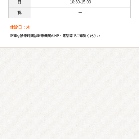
日
10:30-15:00
祝
ー
休診日：木
正確な診療時間は医療機関のHP・電話等でご確認ください