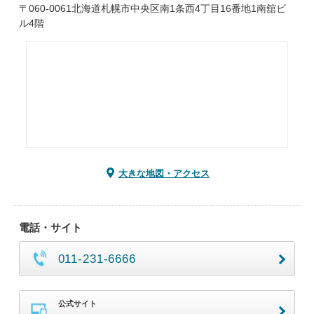
〒060-0061北海道札幌市中央区南1条西4丁目16番地1南舘ビ
ル4階
大きな地図・アクセス
電話・サイト
011-231-6666
公式サイト