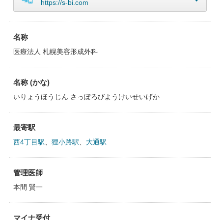
https://s-bi.com
名称
医療法人 札幌美容形成外科
名称 (かな)
いりょうほうじん さっぽろびようけいせいげか
最寄駅
西4丁目駅
、
狸小路駅
、
大通駅
管理医師
本間 賢一
マイナ受付