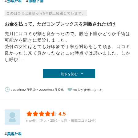
形成外科
眼瞼下垂
この口コミは受診から5年以上経過しています。
お金を払って、ただコンプレックスを刺激されただけ
先月に口コミが割と良かったので、眼瞼下垂かどうか手術は
可能かを聞きに受診しました。
受付の女性はとても好印象で丁寧な対応をして頂き、口コミ
良かったし来て良かったなとこの時点では思いました。しか
し呼び...
続きを読む
2020年02月受診 / 2020年03月投稿
96人が参考になった
4.5
rnpy64（本人・20代・女性・掲載口コミ19件）
美容外科