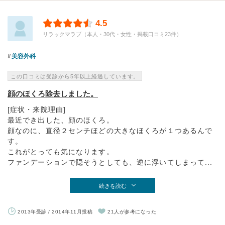
4.5
リラックマラブ（本人・30代・女性・掲載口コミ23件）
美容外科
この口コミは受診から5年以上経過しています。
顔のほくろ除去しました。
[症状・来院理由]
最近でき出した、顔のほくろ。
顔なのに、直径２センチほどの大きなほくろが１つあるんで
す。
これがとっても気になります。
ファンデーションで隠そうとしても、逆に浮いてしまって...
続きを読む
2013年受診 / 2014年11月投稿
21人が参考になった