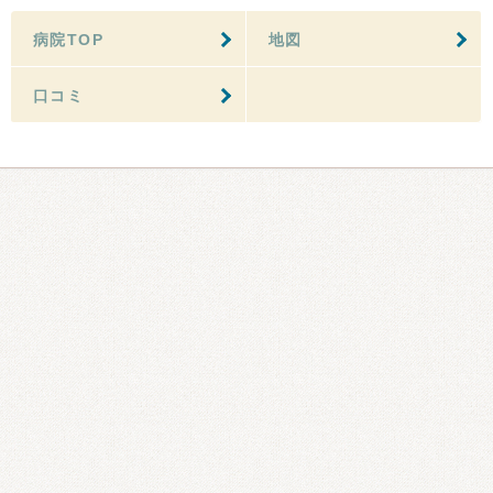
病院TOP
地図
口コミ