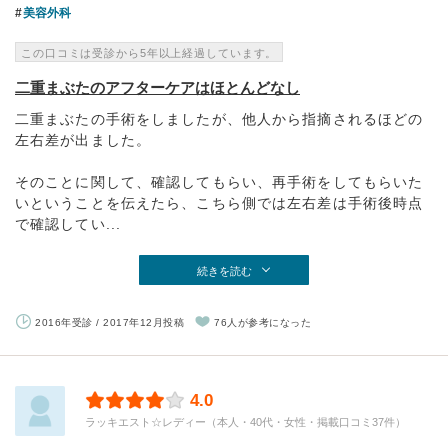
美容外科
この口コミは受診から5年以上経過しています。
二重まぶたのアフターケアはほとんどなし
二重まぶたの手術をしましたが、他人から指摘されるほどの
左右差が出ました。
そのことに関して、確認してもらい、再手術をしてもらいた
いということを伝えたら、こちら側では左右差は手術後時点
で確認してい...
続きを読む
2016年受診 / 2017年12月投稿
76人が参考になった
4.0
ラッキエスト☆レディー（本人・40代・女性・掲載口コミ37件）