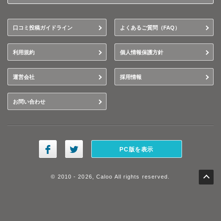
口コミ投稿ガイドライン
よくあるご質問（FAQ）
利用規約
個人情報保護方針
運営会社
採用情報
お問い合わせ
PC版を表示
© 2010 - 2026, Caloo All rights reserved.