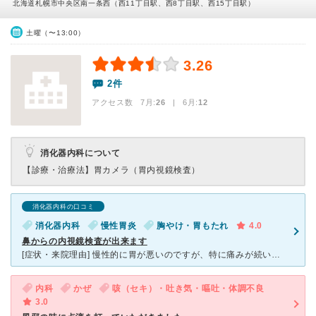
北海道札幌市中央区南一条西（西11丁目駅、西8丁目駅、西15丁目駅）
土曜（〜13:00）
3.26
2件
アクセス数 7月:
26
| 6月:
12
消化器内科について
【診療・治療法】
胃カメラ（胃内視鏡検査）
消化器内科の口コミ
消化器内科
慢性胃炎
胸やけ・胃もたれ
4.0
鼻からの内視鏡検査が出来ます
[症状・来院理由] 慢性的に胃が悪いのですが、特に痛みが続いたので、数回通院しました。 [医師の診断・治療法] 最初はただの胃炎という診断だったのですが、痛みが続くために内視鏡検査をすることにな
内科
かぜ
咳（セキ）・吐き気・嘔吐・体調不良
3.0