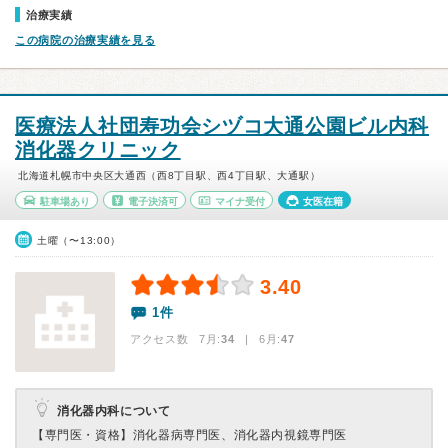
治療実績
この病院の治療実績を見る
医療法人社団寿功会シヅコ大通公園ビル内科
消化器クリニック
北海道札幌市中央区大通西（西8丁目駅、西4丁目駅、大通駅）
駐車場あり
電子決済可
マイナ受付
女医在籍
土曜（〜13:00）
3.40
1件
アクセス数 7月:
34
| 6月:
47
消化器内科について
【専門医・資格】
消化器病専門医、消化器内視鏡専門医