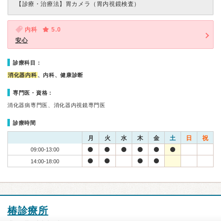
【診療・治療法】
胃カメラ（胃内視鏡検査）
内科
5.0
安心
診療科目：
消化器内科
、内科、健康診断
専門医・資格：
消化器病専門医、消化器内視鏡専門医
診療時間
月
火
水
木
金
土
日
祝
09:00-13:00
14:00-18:00
椿診療所