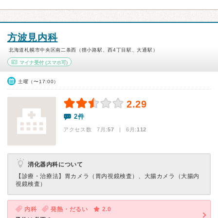
方波見内科
北海道札幌市中央区南二条西（狸小路駅、西4丁目駅、大通駅）
マイナ受付
(スマホ可)
土曜（〜17:00）
2.29
2件
アクセス数 7月:
57
| 6月:
112
消化器内科について
【診療・治療法】
胃カメラ（胃内視鏡検査）、大腸カメラ（大腸内
視鏡検査）
内科
発熱・だるい
2.0