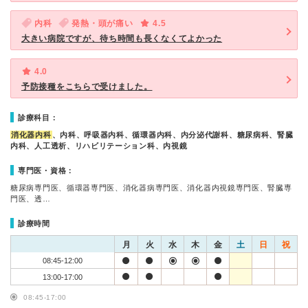
内科
発熱・頭が痛い
4.5
大きい病院ですが、待ち時間も長くなくてよかった
4.0
予防接種をこちらで受けました。
診療科目：
消化器内科
、内科、呼吸器内科、循環器内科、内分泌代謝科、糖尿病科、腎臓
内科、人工透析、リハビリテーション科、内視鏡
専門医・資格：
糖尿病専門医、循環器専門医、消化器病専門医、消化器内視鏡専門医、腎臓専
門医、透…
診療時間
月
火
水
木
金
土
日
祝
08:45-12:00
13:00-17:00
08:45-17:00