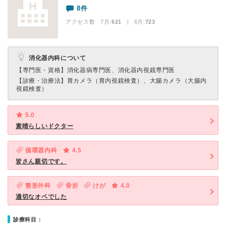
8件
アクセス数 7月:
621
| 6月:
723
消化器内科について
【専門医・資格】
消化器病専門医、消化器内視鏡専門医
【診療・治療法】
胃カメラ（胃内視鏡検査）、大腸カメラ（大腸内
視鏡検査）
5.0
素晴らしいドクター
循環器内科
4.5
皆さん親切です。
整形外科
骨折
けが
4.0
適切なオペでした
診療科目：