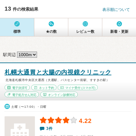
13
件の検索結果
表示順について
標準
★の数
レビュー数
新着・更新
駅周辺
札幌大通胃と大腸の内視鏡クリニック
北海道札幌市中央区大通西（大通駅、バスセンター前駅、すすきの駅）
電子決済可
ネット予約
マイナ受付
(スマホ可)
電子処方せん対応
オンライン診療対応
土曜（〜17:00）・日曜
4.22
3件