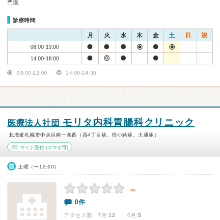
門医
診療時間
月
火
水
木
金
土
日
祝
08:00-13:00
14:00-18:00
08:00-12:00
14:00-16:30
モリタ内科胃腸科クリニック
医療法人社団
北海道札幌市中央区南一条西（西4丁目駅、狸小路駅、大通駅）
マイナ受付
(スマホ可)
土曜（〜12:00）
－
0件
アクセス数 7月:
12
| 6月:
5