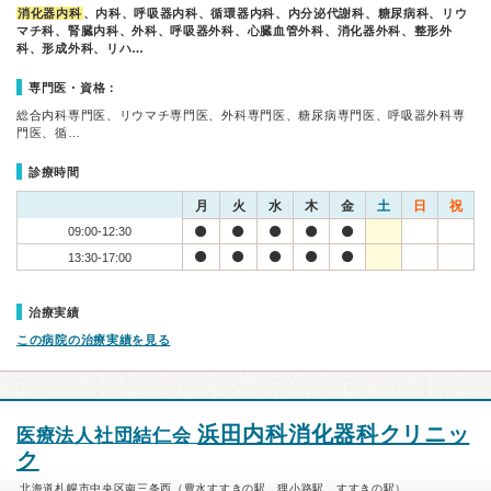
消化器内科
、内科、呼吸器内科、循環器内科、内分泌代謝科、糖尿病科、リウ
マチ科、腎臓内科、外科、呼吸器外科、心臓血管外科、消化器外科、整形外
科、形成外科、リハ…
専門医・資格：
総合内科専門医、リウマチ専門医、外科専門医、糖尿病専門医、呼吸器外科専
門医、循…
診療時間
月
火
水
木
金
土
日
祝
09:00-12:30
13:30-17:00
治療実績
この病院の治療実績を見る
浜田内科消化器科クリニッ
医療法人社団結仁会
ク
北海道札幌市中央区南三条西（豊水すすきの駅、狸小路駅、すすきの駅）