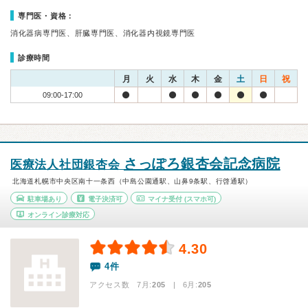
専門医・資格：
消化器病専門医、肝臓専門医、消化器内視鏡専門医
診療時間
月
火
水
木
金
土
日
祝
09:00-17:00
さっぽろ銀杏会記念病院
医療法人社団銀杏会
北海道札幌市中央区南十一条西（中島公園通駅、山鼻9条駅、行啓通駅）
駐車場あり
電子決済可
マイナ受付
(スマホ可)
オンライン診療対応
4.30
4件
アクセス数 7月:
205
| 6月:
205