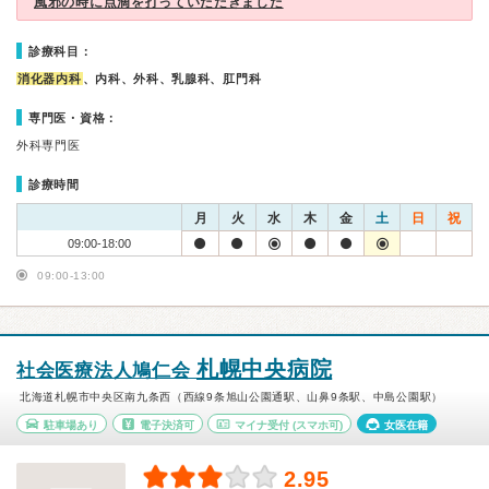
風邪の時に点滴を打っていただきました
診療科目：
消化器内科
、内科、外科、乳腺科、肛門科
専門医・資格：
外科専門医
診療時間
月
火
水
木
金
土
日
祝
09:00-18:00
09:00-13:00
札幌中央病院
社会医療法人鳩仁会
北海道札幌市中央区南九条西（西線9条旭山公園通駅、山鼻9条駅、中島公園駅）
駐車場あり
電子決済可
マイナ受付
(スマホ可)
女医在籍
2.95