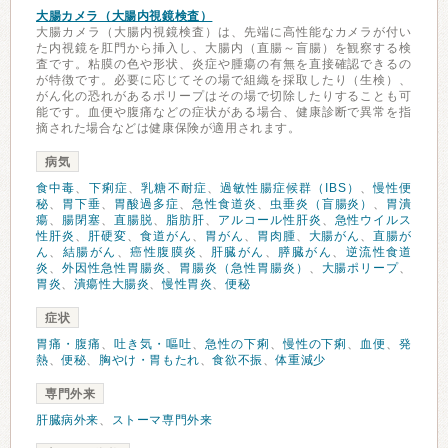
大腸カメラ（大腸内視鏡検査）
大腸カメラ（大腸内視鏡検査）は、先端に高性能なカメラが付い
た内視鏡を肛門から挿入し、大腸内（直腸～盲腸）を観察する検
査です。粘膜の色や形状、炎症や腫瘍の有無を直接確認できるの
が特徴です。必要に応じてその場で組織を採取したり（生検）、
がん化の恐れがあるポリープはその場で切除したりすることも可
能です。血便や腹痛などの症状がある場合、健康診断で異常を指
摘された場合などは健康保険が適用されます。
病気
食中毒
、
下痢症
、
乳糖不耐症
、
過敏性腸症候群（IBS）
、
慢性便
秘
、
胃下垂
、
胃酸過多症
、
急性食道炎
、
虫垂炎（盲腸炎）
、
胃潰
瘍
、
腸閉塞
、
直腸脱
、
脂肪肝
、
アルコール性肝炎
、
急性ウイルス
性肝炎
、
肝硬変
、
食道がん
、
胃がん
、
胃肉腫
、
大腸がん
、
直腸が
ん
、
結腸がん
、
癌性腹膜炎
、
肝臓がん
、
膵臓がん
、
逆流性食道
炎
、
外因性急性胃腸炎
、
胃腸炎（急性胃腸炎）
、
大腸ポリープ
、
胃炎
、
潰瘍性大腸炎
、
慢性胃炎
、
便秘
症状
胃痛・腹痛
、
吐き気・嘔吐
、
急性の下痢
、
慢性の下痢
、
血便
、
発
熱
、
便秘
、
胸やけ・胃もたれ
、
食欲不振
、
体重減少
専門外来
肝臓病外来
、
ストーマ専門外来