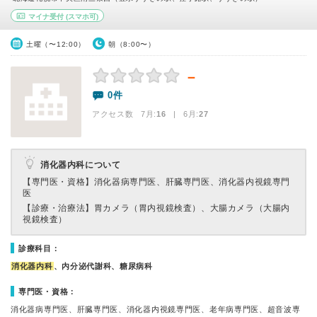
マイナ受付
(スマホ可)
土曜（〜12:00）
朝（8:00〜）
－
0件
アクセス数 7月:
16
| 6月:
27
消化器内科について
【専門医・資格】
消化器病専門医、肝臓専門医、消化器内視鏡専門
医
【診療・治療法】
胃カメラ（胃内視鏡検査）、大腸カメラ（大腸内
視鏡検査）
診療科目：
消化器内科
、内分泌代謝科、糖尿病科
専門医・資格：
消化器病専門医、肝臓専門医、消化器内視鏡専門医、老年病専門医、超音波専