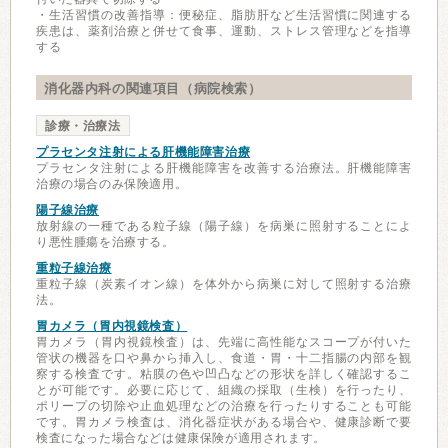
・生活習慣の改善指導：便秘症、脂肪肝など生活習慣に関連する
疾患は、薬剤治療と併せて食事、運動、ストレス管理などを指導
する
消化器内科の関連項目（病院検索）
診療・治療法
プラセンタ注射による肝機能障害治療
プラセンタ注射による肝機能障害を改善する治療法。肝機能障害
治療の場合のみ保険適用。
陽子線治療
放射線の一種である粒子線（陽子線）を病巣に照射することによ
り悪性腫瘍を治療する。
重粒子線治療
重粒子線（炭素イオン線）を体外から病巣に対して照射する治療
法。
胃カメラ（胃内視鏡検査）
胃カメラ（胃内視鏡検査）は、先端に高性能なスコープが付いた
管状の機器を口や鼻から挿入し、食道・胃・十二指腸の内部を観
察する検査です。粘膜の色や凹凸などの形状を詳しく確認するこ
とが可能です。必要に応じて、組織の採取（生検）を行ったり、
ポリープの切除や止血処理などの治療を行ったりすることも可能
です。胃カメラ検査は、消化器症状がある場合や、健康診断で要
検査になった場合などは健康保険が適用されます。