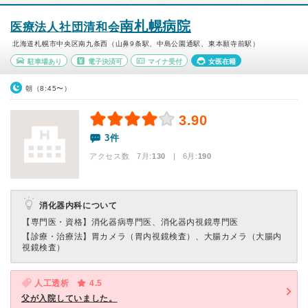
南札幌病院
医療法人社団清和会
北海道札幌市中央区南九条西（山鼻9条駅、中島公園通駅、東本願寺前駅）
駐車場あり
電子決済可
マイナ受付
女医在籍
朝（8:45〜）
3.90
3件
アクセス数 7月:
130
| 6月:
190
消化器内科について
【専門医・資格】
消化器病専門医、消化器内視鏡専門医
【診療・治療法】
胃カメラ（胃内視鏡検査）、大腸カメラ（大腸内
視鏡検査）
人工透析
4.5
父が入院していました。