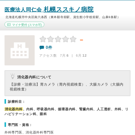
札幌ススキノ病院
医療法人同仁会
北海道札幌市中央区南六条西（東本願寺前駅、資生館小学校前駅、山鼻9条駅）
マイナ受付
(スマホ可)
－
0件
アクセス数 7月:
6
| 6月:
12
消化器内科について
【診療・治療法】
胃カメラ（胃内視鏡検査）、大腸カメラ（大腸内
視鏡検査）
診療科目：
消化器内科
、内科、呼吸器内科、循環器内科、腎臓内科、人工透析、外科、リ
ハビリテーション科、眼科
専門医・資格：
外科専門医、消化器外科専門医