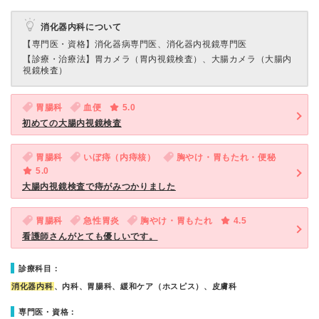
消化器内科について
【専門医・資格】
消化器病専門医、消化器内視鏡専門医
【診療・治療法】
胃カメラ（胃内視鏡検査）、大腸カメラ（大腸内
視鏡検査）
胃腸科
血便
5.0
初めての大腸内視鏡検査
胃腸科
いぼ痔（内痔核）
胸やけ・胃もたれ・便秘
5.0
大腸内視鏡検査で痔がみつかりました
胃腸科
急性胃炎
胸やけ・胃もたれ
4.5
看護師さんがとても優しいです。
診療科目：
消化器内科
、内科、胃腸科、緩和ケア（ホスピス）、皮膚科
専門医・資格：