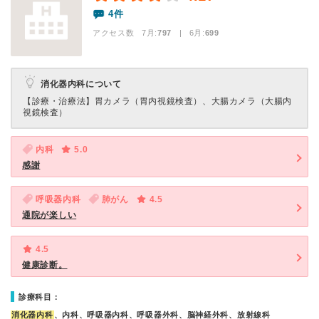
4件
アクセス数 7月:
797
| 6月:
699
消化器内科について
【診療・治療法】
胃カメラ（胃内視鏡検査）、大腸カメラ（大腸内
視鏡検査）
内科
5.0
感謝
呼吸器内科
肺がん
4.5
通院が楽しい
4.5
健康診断。
診療科目：
消化器内科
、内科、呼吸器内科、呼吸器外科、脳神経外科、放射線科