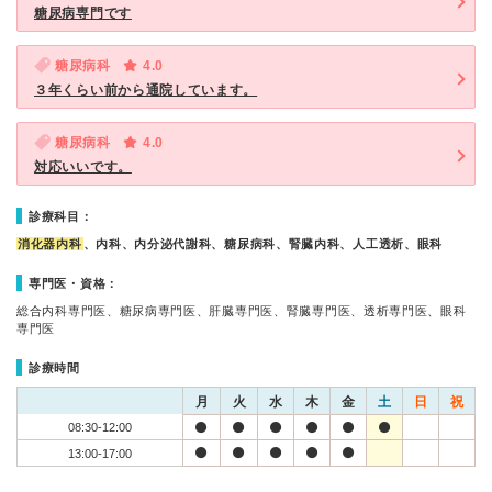
糖尿病専門です
糖尿病科
4.0
３年くらい前から通院しています。
糖尿病科
4.0
対応いいです。
診療科目：
消化器内科
、内科、内分泌代謝科、糖尿病科、腎臓内科、人工透析、眼科
専門医・資格：
総合内科専門医、糖尿病専門医、肝臓専門医、腎臓専門医、透析専門医、眼科
専門医
診療時間
月
火
水
木
金
土
日
祝
08:30-12:00
13:00-17:00