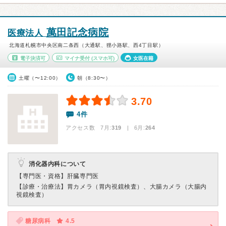
萬田記念病院
医療法人
北海道札幌市中央区南二条西（大通駅、狸小路駅、西4丁目駅）
電子決済可
マイナ受付
(スマホ可)
女医在籍
土曜（〜12:00）
朝（8:30〜）
3.70
4件
アクセス数 7月:
319
| 6月:
264
消化器内科について
【専門医・資格】
肝臓専門医
【診療・治療法】
胃カメラ（胃内視鏡検査）、大腸カメラ（大腸内
視鏡検査）
糖尿病科
4.5