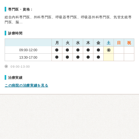
専門医・資格：
総合内科専門医、外科専門医、呼吸器専門医、呼吸器外科専門医、気管支鏡専
門医、脳…
診療時間
月
火
水
木
金
土
日
祝
09:00-12:00
13:30-17:00
09:00-13:00
治療実績
この病院の治療実績を見る