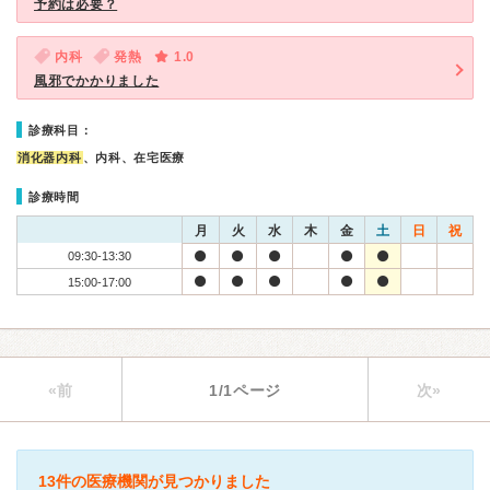
予約は必要？
内科
発熱
1.0
風邪でかかりました
診療科目：
消化器内科
、内科、在宅医療
診療時間
月
火
水
木
金
土
日
祝
09:30-13:30
15:00-17:00
«前
1/1ページ
次»
13件の医療機関が見つかりました