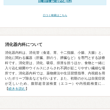
日曜日診療で絞り込む (1件)
口コミ検索はこちら
消化器内科について
消化器内科は、消化管（食道、胃、十二指腸、小腸、大腸）と、
消化に関わる臓器（肝臓、胆のう、膵臓など）を専門とする診療
科です。消化管は、消化、吸収、排泄を担うほか、食物と一緒に
入り込む細菌やウイルスにさらされ不調が起こりやすい繊細な場
所です。消化器内科では、薬物療法や生活習慣指導、内視鏡を用
いたポリープ除去などを行います。また、初期のがんは自覚症状
が乏しいため、腹部超音波検査（エコー）や内視鏡検査に…
【
続きを読む
】