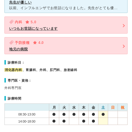
先生が優しい
以前、インフルエンザでお世話になりました。先生がとても優しく、感動しました。看護婦さんもとても優しいです。患者の不安を取り除く、素晴らしい病院だと思いました。また漢方を推奨しているようで、身体に負担の
内科
5.0
いつもお世話になっています
予防接種
4.0
地元の病院
診療科目：
消化器内科
、胃腸科、外科、肛門科、放射線科
専門医・資格：
外科専門医
診療時間
月
火
水
木
金
土
日
祝
08:30-13:00
14:00-18:00