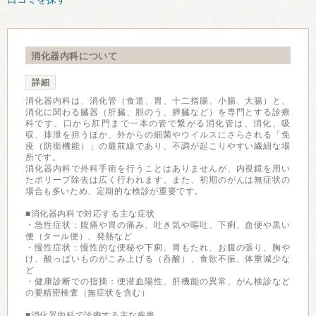
消化器内科について
詳細
消化器内科は、消化管（食道、胃、十二指腸、小腸、大腸）と、
消化に関わる臓器（肝臓、胆のう、膵臓など）を専門とする診療
科です。口から肛門まで一本の管で繋がる消化管は、消化、吸
収、排泄を担うほか、外からの細菌やウイルスにさらされる「免
疫（防衛機能）」の最前線であり、不調が起こりやすい繊細な場
所です。
消化器内科で外科手術を行うことはありませんが、内視鏡を用い
たポリープ除去は広く行われます。また、初期のがんは無症状の
場合も多いため、定期的な検診が重要です。
■消化器内科で対応する主な症状
・急性症状：腹痛や胃の痛み、吐き気や嘔吐、下痢、血便や黒い
便（タール便）、発熱など
・慢性症状：慢性的な便秘や下痢、胃もたれ、お腹の張り、胸や
け、酸っぱいものがこみ上げる（呑酸）、食欲不振、体重減少な
ど
・健康診断での指摘：便潜血陽性、肝機能の異常、がん検診など
の要精密検査（無症状を含む）
■消化器内科で診療する主な疾患