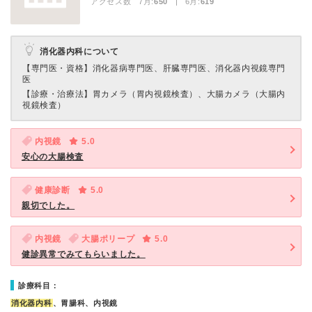
アクセス数 7月:
650
| 6月:
619
消化器内科について
【専門医・資格】
消化器病専門医、肝臓専門医、消化器内視鏡専門
医
【診療・治療法】
胃カメラ（胃内視鏡検査）、大腸カメラ（大腸内
視鏡検査）
内視鏡
5.0
安心の大腸検査
健康診断
5.0
親切でした。
内視鏡
大腸ポリープ
5.0
健診異常でみてもらいました。
診療科目：
消化器内科
、胃腸科、内視鏡