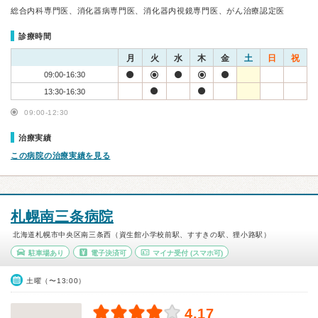
総合内科専門医、消化器病専門医、消化器内視鏡専門医、がん治療認定医
診療時間
月
火
水
木
金
土
日
祝
09:00-16:30
13:30-16:30
09:00-12:30
治療実績
この病院の治療実績を見る
札幌南三条病院
北海道札幌市中央区南三条西（資生館小学校前駅、すすきの駅、狸小路駅）
駐車場あり
電子決済可
マイナ受付
(スマホ可)
土曜（〜13:00）
4.17