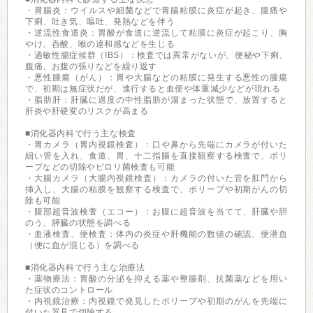
・胃腸炎：ウイルスや細菌などで胃腸粘膜に炎症が起き、腹痛や
下痢、吐き気、嘔吐、発熱などを伴う
・逆流性食道炎：胃酸が食道に逆流して粘膜に炎症が起こり、胸
やけ、呑酸、喉の違和感などを生じる
・過敏性腸症候群（IBS）：検査では異常がないが、便秘や下痢、
腹痛、お腹の張りなどを繰り返す
・悪性腫瘍（がん）：胃や大腸などの粘膜に発生する悪性の腫瘍
で、初期は無症状だが、進行すると血便や体重減少などが現れる
・脂肪肝：肝臓に過度の中性脂肪が溜まった状態で、放置すると
肝炎や肝硬変のリスクが高まる
■消化器内科で行う主な検査
・胃カメラ（胃内視鏡検査）：口や鼻から先端にカメラが付いた
細い管を入れ、食道、胃、十二指腸を直接観察する検査で、ポリ
ープなどの切除やピロリ菌検査も可能
・大腸カメラ（大腸内視鏡検査）：カメラの付いた管を肛門から
挿入し、大腸の粘膜を観察する検査で、ポリープや初期がんの切
除も可能
・腹部超音波検査（エコー）：お腹に超音波を当てて、肝臓や胆
のう、膵臓の状態を調べる
・血液検査、便検査：体内の炎症や肝機能の数値の確認、便潜血
（便に血が混じる）を調べる
■消化器内科で行う主な治療法
・薬物療法：胃酸の分泌を抑える薬や整腸剤、抗菌薬などを用い
た症状のコントロール
・内視鏡治療：内視鏡で発見したポリープや初期のがんを先端に
付いた器具で切除する