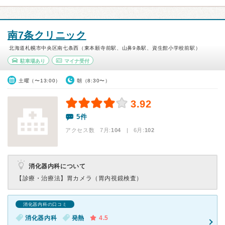
南7条クリニック
北海道札幌市中央区南七条西（東本願寺前駅、山鼻9条駅、資生館小学校前駅）
駐車場あり
マイナ受付
土曜（〜13:00）
朝（8:30〜）
3.92
5件
アクセス数 7月:
104
| 6月:
102
消化器内科について
【診療・治療法】
胃カメラ（胃内視鏡検査）
消化器内科の口コミ
消化器内科
発熱
4.5