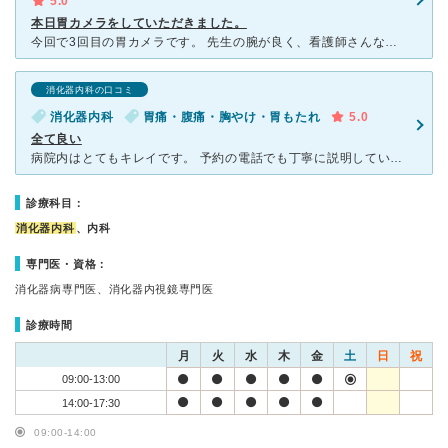
5.0
本日胃カメラをしていただきました。
今回で3回目の胃カメラです。 先生の腕が良く、看護師さんなどの対応も素晴らしいせいか人気があり、待ち時間がありましたが、今回も痛みが皆無で丁寧に施行していただきました。(「無理はしません」というお言
消化器内科の口コミ
消化器内科
胃痛・腹痛・胸やけ・胃もたれ
5.0
全て良い
病院内はとてもキレイです。 予約の電話でも丁寧に説明していただけました。 診察→検査→診察でしたが、 先生も話をしっかり聞いてくれて、その上で更に深く質問されます。とても分かりやすいです。
診療科目：
消化器内科
、内科
専門医・資格：
消化器病専門医、消化器内視鏡専門医
診療時間
月
火
水
木
金
土
日
祝
09:00-13:00
14:00-17:30
09:00-14:00