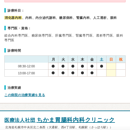
診療科目：
消化器内科
、内科、内分泌代謝科、糖尿病科、腎臓内科、人工透析、眼科
専門医・資格：
総合内科専門医、糖尿病専門医、肝臓専門医、腎臓専門医、透析専門医、眼科
専門医
診療時間
月
火
水
木
金
土
日
祝
08:30-12:00
13:00-17:00
治療実績
この病院の治療実績を見る
ちかま胃腸科内科クリニック
医療法人社団
北海道札幌市中央区北二条西（大通駅、西4丁目駅、札幌駅（さっぽろ駅））