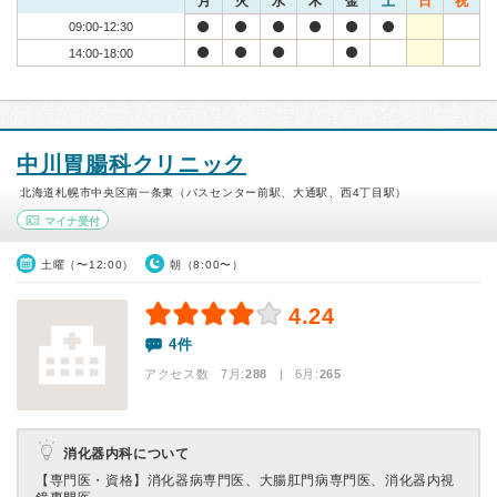
月
火
水
木
金
土
日
祝
09:00-12:30
14:00-18:00
中川胃腸科クリニック
北海道札幌市中央区南一条東（バスセンター前駅、大通駅、西4丁目駅）
マイナ受付
土曜（〜12:00）
朝（8:00〜）
4.24
4件
アクセス数 7月:
288
| 6月:
265
消化器内科について
【専門医・資格】
消化器病専門医、大腸肛門病専門医、消化器内視