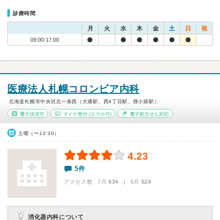
診療時間
月
火
水
木
金
土
日
祝
09:00-17:00
医療法人札幌コロンビア内科
北海道札幌市中央区北一条西（大通駅、西4丁目駅、狸小路駅）
電子決済可
マイナ受付
(スマホ可)
電子処方せん対応
土曜（〜12:30）
4.23
5件
アクセス数 7月:
634
| 6月:
524
消化器内科について