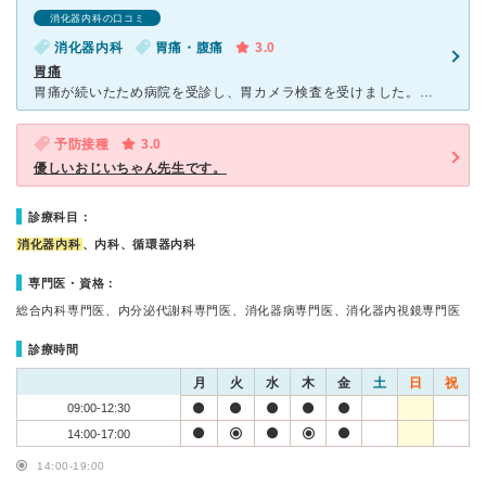
消化器内科の口コミ
消化器内科
胃痛・腹痛
3.0
胃痛
胃痛が続いたため病院を受診し、胃カメラ検査を受けました。検査の結果、特に異常はなく「胃はとても綺麗」と言われたのは安心しました。また、ラッキーポリープという胃がんになりにくいタイプのポリープがあると教
予防接種
3.0
優しいおじいちゃん先生です。
診療科目：
消化器内科
、内科、循環器内科
専門医・資格：
総合内科専門医、内分泌代謝科専門医、消化器病専門医、消化器内視鏡専門医
診療時間
月
火
水
木
金
土
日
祝
09:00-12:30
14:00-17:00
14:00-19:00