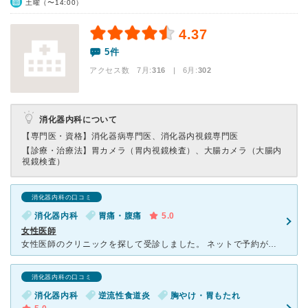
土曜（〜14:00）
4.37
5件
アクセス数 7月:
316
| 6月:
302
消化器内科について
【専門医・資格】
消化器病専門医、消化器内視鏡専門医
【診療・治療法】
胃カメラ（胃内視鏡検査）、大腸カメラ（大腸内
視鏡検査）
消化器内科の口コミ
消化器内科
胃痛・腹痛
5.0
女性医師
女性医師のクリニックを探して受診しました。 ネットで予約が取れるため、待ち時間はほぼなかったです。 地下歩行空間から直結していて、冬の天気の悪い日でも安心です。 慢性的な胃の不調でしたが、丁
消化器内科の口コミ
消化器内科
逆流性食道炎
胸やけ・胃もたれ