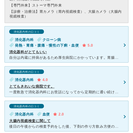
【専門外来】
ストーマ専門外来
【診療・治療法】
胃カメラ（胃内視鏡検査）、大腸カメラ（大腸内
視鏡検査）
消化器内科の口コミ
消化器内科
クローン病
発熱・胃痛・腹痛・慢性の下痢・血便
5.0
消化器科がとてもいい
自分は内蔵に持病があるため厚生病院にかかっています。胃腸、胆嚢膵臓肝臓など専門分野で細分化されています。 予約をしても待ち時間に前後がある場合がありますがそれだけ患者と向き合ってるからと割りきってい
消化器内科の口コミ
消化器内科
4.0
とてもきれいな病院です。
一度救急で消化器内科にお世話になってから定期的に通い続けています。 他の消化器内科は行ったことがないですが、少しの心配事でも丁寧に説明してくださり、信頼のおける先生に出会えたことが大きいです。
消化器内科の口コミ
消化器内科
血便
2.0
大腸内視鏡検査に関して
後日の午後からの検査予約をした後、下剤の作り方飲み方便の観察などの説明がありました。 経験者はお判りと思いますが、10分毎に薬を飲み排便して観察して30分休憩する、を５回繰り返して透明な便を確認する