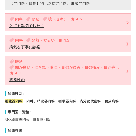
【専門医・資格】
消化器病専門医、肝臓専門医
内科
かぜ
咳（セキ）
4.5
とても親切でした！
内科
発熱・だるい
4.5
病気を丁寧に診察
眼科
頭が痛い・吐き気・嘔吐・目のかゆみ・目の痛み・目が赤い・涙が出る・目がチラチラする
4.0
再発性の
診療科目：
消化器内科
、内科、呼吸器内科、循環器内科、内分泌代謝科、糖尿病科
専門医・資格：
消化器病専門医、肝臓専門医
診療時間