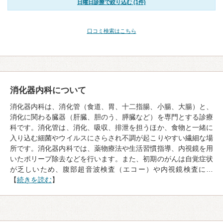
日曜日診療で絞り込む (1件)
口コミ検索はこちら
消化器内科について
消化器内科は、消化管（食道、胃、十二指腸、小腸、大腸）と、
消化に関わる臓器（肝臓、胆のう、膵臓など）を専門とする診療
科です。消化管は、消化、吸収、排泄を担うほか、食物と一緒に
入り込む細菌やウイルスにさらされ不調が起こりやすい繊細な場
所です。消化器内科では、薬物療法や生活習慣指導、内視鏡を用
いたポリープ除去などを行います。また、初期のがんは自覚症状
が乏しいため、腹部超音波検査（エコー）や内視鏡検査に…
【
続きを読む
】