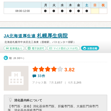
月
火
水
木
金
土
日
祝
08:00-12:00
札幌厚生病院
JA北海道厚生連
北海道札幌市中央区北三条東（苗穂駅、バスセンター前駅）
駐車場あり
電子決済可
マイナ受付
(スマホ可)
女医在籍
朝（8:30〜）
3.82
33件
アクセス数 7月:
2,657
| 6月:
2,245
消化器内科について
【専門医・資格】
消化器病専門医、肝臓専門医、大腸肛門病専門
医、消化器内視鏡専門医