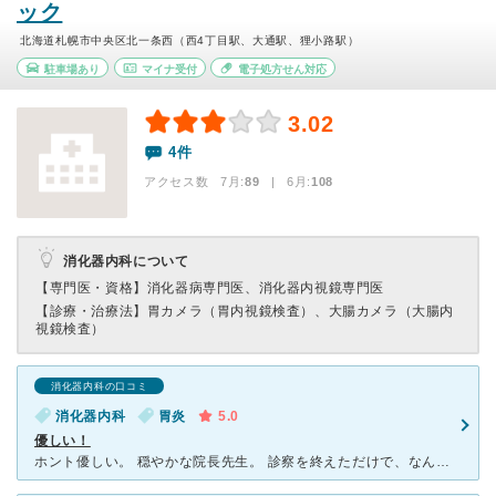
ック
北海道札幌市中央区北一条西（西4丁目駅、大通駅、狸小路駅）
駐車場あり
マイナ受付
電子処方せん対応
3.02
4件
アクセス数 7月:
89
| 6月:
108
消化器内科について
【専門医・資格】
消化器病専門医、消化器内視鏡専門医
【診療・治療法】
胃カメラ（胃内視鏡検査）、大腸カメラ（大腸内
視鏡検査）
消化器内科の口コミ
消化器内科
胃炎
5.0
優しい！
ホント優しい。 穏やかな院長先生。 診察を終えただけで、なんか良くわからないけど安心した。そして、またかかりたくなる。 胃カメラもほとんど苦しくなくビックリした。前に胃カメラした時ははおえおえし