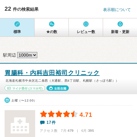
22
件の検索結果
表示順について
標準
★の数
レビュー数
新着・更新
駅周辺
胃腸科・内科吉田裕司クリニック
北海道札幌市中央区北二条西（大通駅、西4丁目駅、札幌駅（さっぽろ駅））
マイナ受付
(スマホ可)
女医在籍
土曜（〜12:00）
4.71
17件
アクセス数 7月:
479
| 6月:
395