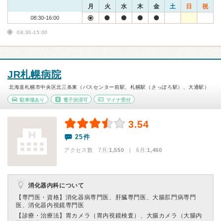
月
火
水
木
金
土
日
祝
08:30-16:00
08:30-15:00
JR札幌病院
北海道札幌市中央区北三条東（バスセンター前駅、札幌駅（さっぽろ駅）、大通駅）
駐車場あり
電子決済可
マイナ受付
3.54
25件
アクセス数 7月:
1,550
| 6月:
1,460
消化器内科について
【専門医・資格】
消化器病専門医、肝臓専門医、大腸肛門病専門
医、消化器内視鏡専門医
【診療・治療法】
胃カメラ（胃内視鏡検査）、大腸カメラ（大腸内