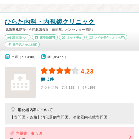
ひらた内科・内視鏡クリニック
北海道札幌市中央区北四条東（苗穂駅、バスセンター前駅）
駐車場あり
電子決済可
ネット予約
マイナ受付
(スマホ可)
電子処方せん対応
土曜（〜13:00）
朝（8:45〜）
4.23
3件
アクセス数 7月:
188
| 6月:
196
消化器内科について
【専門医・資格】
消化器病専門医、消化器内視鏡専門医
内視鏡
5.0