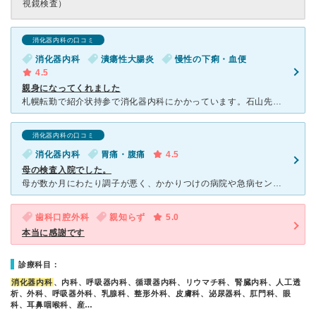
視鏡検査）
消化器内科の口コミ
消化器内科
潰瘍性大腸炎
慢性の下痢・血便
4.5
親身になってくれました
札幌転勤で紹介状持参で消化器内科にかかっています。石山先生はとても親身になって頂き診察頂いています。以前の病院に問い合わせ頂いたり、難病申請の方法・手配まで親切に行って頂いたり、また検査もむやみに行う
消化器内科の口コミ
消化器内科
胃痛・腹痛
4.5
母の検査入院でした。
母が数か月にわたり調子が悪く、かかりつけの病院や急病センターなど行っていましたが、あまりに悪くて、かかりつけの病院の先生に紹介状を出していただき、こちらの病院で検査入院することになりました。 夜
歯科口腔外科
親知らず
5.0
本当に感謝です
診療科目：
消化器内科
、内科、呼吸器内科、循環器内科、リウマチ科、腎臓内科、人工透
析、外科、呼吸器外科、乳腺科、整形外科、皮膚科、泌尿器科、肛門科、眼
科、耳鼻咽喉科、産…