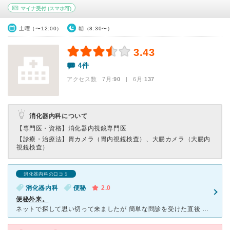
マイナ受付
(スマホ可)
土曜（〜12:00）
朝（8:30〜）
3.43
4件
アクセス数 7月:
90
| 6月:
137
消化器内科について
【専門医・資格】
消化器内視鏡専門医
【診療・治療法】
胃カメラ（胃内視鏡検査）、大腸カメラ（大腸内
視鏡検査）
消化器内科の口コミ
消化器内科
便秘
2.0
便秘外来。
ネットで探して思い切って来ましたが 簡単な問診を受けた直後 規則正しい生活をするように。下剤出しておきます。 ↑これで終わりました。はーあ？？？涙 トボトボと受付に行き、私の落胆を