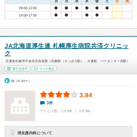
月
火
水
木
金
土
日
祝
09:00-12:00
14:00-17:00
JA北海道厚生連 札幌厚生病院共済クリニッ
ク
北海道札幌市中央区北四条西（札幌駅（さっぽろ駅）、大通駅、バスセンター前駅）
電子決済可
マイナ受付
朝（8:30〜）
3.84
3件
アクセス数 7月:
99
| 6月:
80
消化器内科について