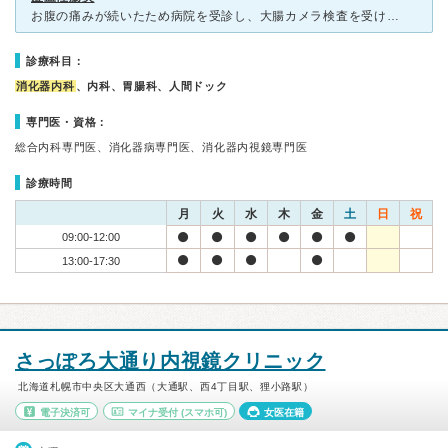
お腹の痛みが続いたため病院を受診し、大腸カメラ検査を受けました。検査の結果、虚血性腸炎と診断されましたが、幸いにも軽度だったため、特に薬は処方されず自然治癒しました。検査は少し緊張しましたが、医師やス
診療科目：
消化器内科
、内科、胃腸科、人間ドック
専門医・資格：
総合内科専門医、消化器病専門医、消化器内視鏡専門医
診療時間
月
火
水
木
金
土
日
祝
09:00-12:00
13:00-17:30
さっぽろ大通り内視鏡クリニック
北海道札幌市中央区大通西（大通駅、西4丁目駅、狸小路駅）
電子決済可
マイナ受付
(スマホ可)
女医在籍