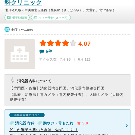
科クリニック
北海道札幌市中央区北五条西（札幌駅（さっぽろ駅）、大通駅、北12条駅）
電子決済可
マイナ受付
(スマホ可)
土曜（〜12:00）
4.07
6件
アクセス数 7月:
98
| 6月:
123
消化器内科について
【専門医・資格】
消化器病専門医、消化器内視鏡専門医
【診療・治療法】
胃カメラ（胃内視鏡検査）、大腸カメラ（大腸内
視鏡検査）
消化器内科の口コミ
消化器内科
胸やけ・胃もたれ
5.0
どこか調子の悪いときは、先ずここに！