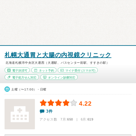
札幌大通胃と大腸の内視鏡クリニック
北海道札幌市中央区大通西（大通駅、バスセンター前駅、すすきの駅）
電子決済可
ネット予約
マイナ受付
(スマホ可)
電子処方せん対応
オンライン診療対応
土曜（〜17:00）・日曜
4.22
3件
アクセス数 7月:
650
| 6月:
619