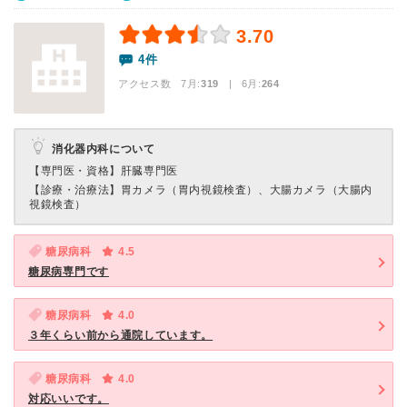
3.70
4件
アクセス数 7月:
319
| 6月:
264
消化器内科について
【専門医・資格】
肝臓専門医
【診療・治療法】
胃カメラ（胃内視鏡検査）、大腸カメラ（大腸内
視鏡検査）
糖尿病科
4.5
糖尿病専門です
糖尿病科
4.0
３年くらい前から通院しています。
糖尿病科
4.0
対応いいです。