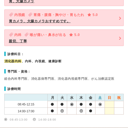
胃、大腸カメラ
内視鏡
胃痛・腹痛・胸やけ・胃もたれ
5.0
胃カメラ、大腸カメラおすすめです。
内科
喉が痛い・鼻水が出る
5.0
親切、丁寧
診療科目：
消化器内科
、内科、内視鏡、健康診断
専門医・資格：
総合内科専門医、消化器病専門医、消化器内視鏡専門医、がん治療認定医
診療時間
月
火
水
木
金
土
日
祝
08:45-12:15
14:00-17:00
08:45-13:00
14:00-18:00