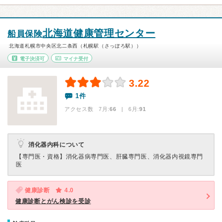
北海道健康管理センター
船員保険
北海道札幌市中央区北二条西（札幌駅（さっぽろ駅））
電子決済可
マイナ受付
3.22
1件
アクセス数 7月:
66
| 6月:
91
消化器内科について
【専門医・資格】
消化器病専門医、肝臓専門医、消化器内視鏡専門
医
健康診断
4.0
健康診断とがん検診を受診