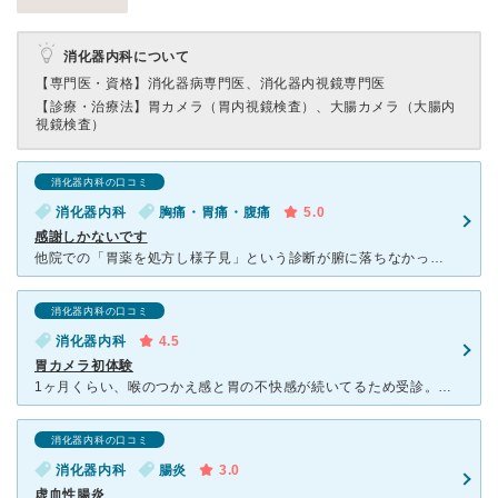
消化器内科について
【専門医・資格】
消化器病専門医、消化器内視鏡専門医
【診療・治療法】
胃カメラ（胃内視鏡検査）、大腸カメラ（大腸内
視鏡検査）
消化器内科の口コミ
消化器内科
胸痛・胃痛・腹痛
5.0
感謝しかないです
他院での「胃薬を処方し様子見」という診断が腑に落ちなかったため、そして症状も増悪してたので知人の薦めでこちらのクリニックを訪れました。その時にはみぞおちの痛み、食欲不振、吐き気、倦怠感、息切れ、深呼吸
消化器内科の口コミ
消化器内科
4.5
胃カメラ初体験
1ヶ月くらい、喉のつかえ感と胃の不快感が続いてるため受診。 そもそも、胃カメラは初めてだったので とりあえず『オエ！』とならないような上手な先生がいる病院を検索してました。 口コミ&混んで無さそう
消化器内科の口コミ
消化器内科
腸炎
3.0
虚血性腸炎