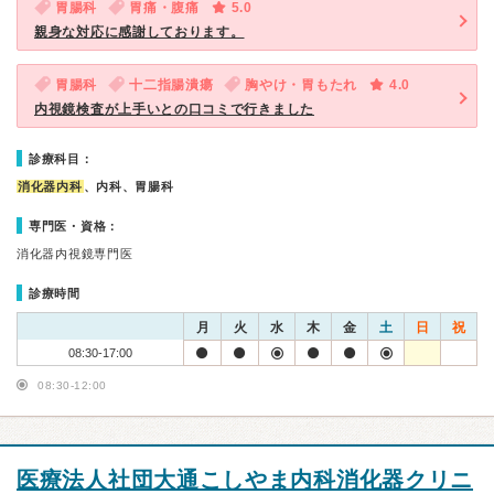
胃腸科
胃痛・腹痛
5.0
親身な対応に感謝しております。
胃腸科
十二指腸潰瘍
胸やけ・胃もたれ
4.0
内視鏡検査が上手いとの口コミで行きました
診療科目：
消化器内科
、内科、胃腸科
専門医・資格：
消化器内視鏡専門医
診療時間
月
火
水
木
金
土
日
祝
08:30-17:00
08:30-12:00
医療法人社団大通こしやま内科消化器クリニ