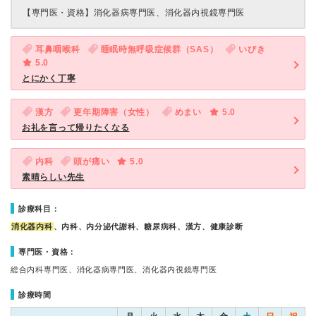
【専門医・資格】
消化器病専門医、消化器内視鏡専門医
耳鼻咽喉科
睡眠時無呼吸症候群（SAS）
いびき
5.0
とにかく丁寧
漢方
更年期障害（女性）
めまい
5.0
お礼を言って帰りたくなる
内科
頭が痛い
5.0
素晴らしい先生
診療科目：
消化器内科
、内科、内分泌代謝科、糖尿病科、漢方、健康診断
専門医・資格：
総合内科専門医、消化器病専門医、消化器内視鏡専門医
診療時間