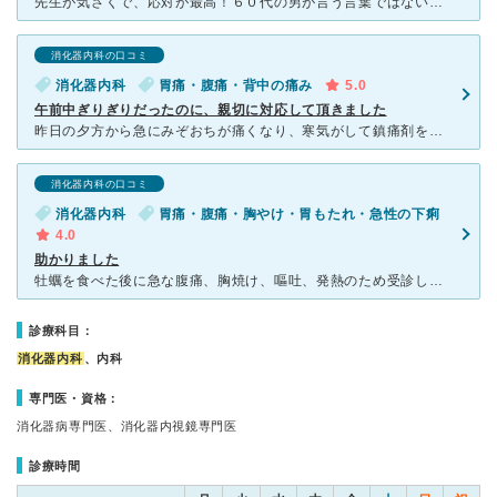
先生が気さくで、応対が最高！６０代の男が言う言葉ではないが、先生大好き！ とにかく、泌尿器系かな、いや循環器系かな、いやガンかな、どこであろうが先ずここの先生に診てもらう。胃カメラの技術も最高！他の
消化器内科の口コミ
消化器内科
胃痛・腹痛・背中の痛み
5.0
午前中ぎりぎりだったのに、親切に対応して頂きました
昨日の夕方から急にみぞおちが痛くなり、寒気がして鎮痛剤を飲みました。痛みは治まりましたが、朝になり、また痛みが出たので、口コミを見てきました。ＪＲタワービル内のオフィスプラザは脳神経外科でかかっている
消化器内科の口コミ
消化器内科
胃痛・腹痛・胸やけ・胃もたれ・急性の下痢
4.0
助かりました
牡蠣を食べた後に急な腹痛、胸焼け、嘔吐、発熱のため受診しました。特に胸焼け、吐き気がひどく、いてもたってもいられない状態でした。一時は気持ち悪すぎて動けなくなり、救急車も考えましたが、なんとかタクシー
診療科目：
消化器内科
、内科
専門医・資格：
消化器病専門医、消化器内視鏡専門医
診療時間