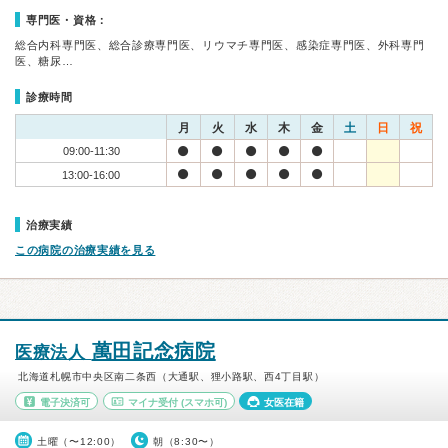
専門医・資格：
総合内科専門医、総合診療専門医、リウマチ専門医、感染症専門医、外科専門
医、糖尿…
診療時間
月
火
水
木
金
土
日
祝
09:00-11:30
13:00-16:00
治療実績
この病院の治療実績を見る
萬田記念病院
医療法人
北海道札幌市中央区南二条西（大通駅、狸小路駅、西4丁目駅）
電子決済可
マイナ受付
(スマホ可)
女医在籍
土曜（〜12:00）
朝（8:30〜）