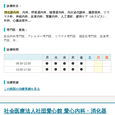
診療科目：
消化器内科
、内科、呼吸器内科、循環器内科、内分泌代謝科、糖尿病科、リウ
マチ科、神経内科、血液内科、腎臓内科、人工透析、緩和ケア（ホスピス）、
外科、心臓血管外…
専門医・資格：
総合内科専門医、アレルギー専門医、リウマチ専門医、感染症専門医、血液専
門医、外…
診療時間
月
火
水
木
金
土
日
祝
08:30-12:00
13:00-17:00
治療実績
この病院の治療実績を見る
社会医療法人社団愛心館 愛心内科・消化器