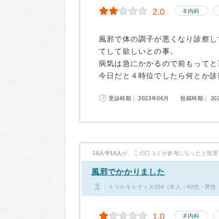
2.0
内科
風邪で体の調子が悪くなり診察し
てして欲しいとの事。
病気は急にかかるので前もってと
今日だと４時位でしたら何とか診察
受診時期： 2023年06月
投稿時期： 20
10人中10人
が、この口コミが参考になったと投票
風邪でかかりました
トリルキルティス258（本人・40代・男性
1.0
内科