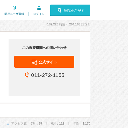
病院をさがす
新規ユーザ登録
ログイン
182,226
病院・
264,163
口コミ
この医療機関への問い合わせ
公式サイト
011-272-1155
アクセス数 7月：
57
| 6月：
112
| 年間：
1,170