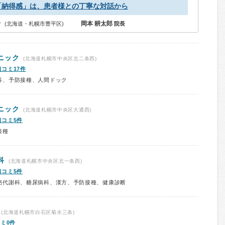
「納得感」は、患者様との丁寧な対話から
岡本 耕太郎
 (北海道・札幌市豊平区)
院長
ニック
(北海道札幌市中央区北二条西)
口コミ17件
科、予防接種、人間ドック
ニック
(北海道札幌市中央区大通西)
口コミ5件
接種
科
(北海道札幌市中央区北一条西)
口コミ5件
泌代謝科、糖尿病科、漢方、予防接種、健康診断
(北海道札幌市白石区菊水三条)
ミ0件