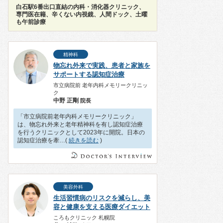
白石駅6番出口直結の内科・消化器クリニック、
専門医在籍、辛くない内視鏡、人間ドック、土曜
も午前診療
精神科
物忘れ外来で実践、患者と家族を
サポートする認知症治療
市立病院前 老年内科メモリークリニッ
ク
中野 正剛
院長
「市立病院前老年内科メモリークリニック」
は、物忘れ外来と老年精神科を有し認知症治療
を行うクリニックとして2023年に開院。日本の
認知症治療を牽…(
続きを読む
)
美容外科
生活習慣病のリスクを減らし、美
容と健康を支える医療ダイエット
ころもクリニック 札幌院