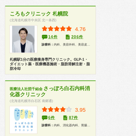
ころもクリニック 札幌院
(北海道札幌市中央区 北一条西)
4.76
14件
206件
診療科：
内科、美容外科、美容皮膚科
札幌駅1分の医療痩身専門クリニック。GLP-1・
ダイエット薬・医療機器施術・脂肪溶解注射・脂
肪冷却
さっぽろ白石内科消
医療法人社団千結会
化器クリニック
(北海道札幌市白石区 南郷通)
3.95
6件
87件
診療科：
内科、消化器内科、胃腸科、内視鏡、健康診断、人間ドック