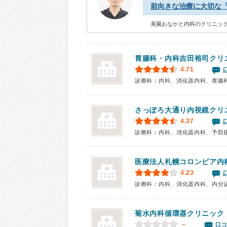
前向きな治療に大切な
美園おなかと内科のクリニック
胃腸科・内科吉田裕司クリ
4.71
診療科：内科、消化器内科、胃腸
さっぽろ大通り内視鏡クリ
4.37
診療科：内科、消化器内科、予防
医療法人札幌コロンビア内
4.23
診療科：内科、消化器内科、内分
菊水内科循環器クリニック
－
口コ