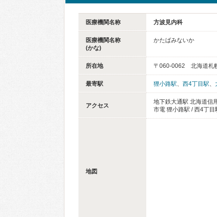
医療機関名称
方波見内科
医療機関名称
かたばみないか
(かな)
所在地
〒060-0062 北海道札
最寄駅
狸小路駅
、
西4丁目駅
、
地下鉄大通駅 北海道信
アクセス
市電 狸小路駅 / 西4丁目
地図