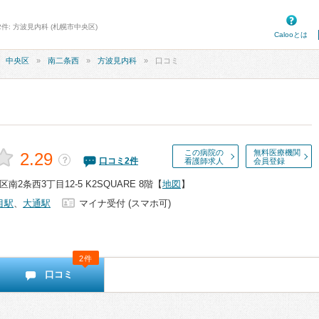
件: 方波見内科 (札幌市中央区)
Calooとは
中央区
南二条西
方波見内科
口コミ
この病院の
無料医療機関
2.29
？
口コミ
2
件
看護師求人
会員登録
2条西3丁目12-5 K2SQUARE 8階
【
地図
】
目駅
、
大通駅
マイナ受付 (スマホ可)
2件
口コミ