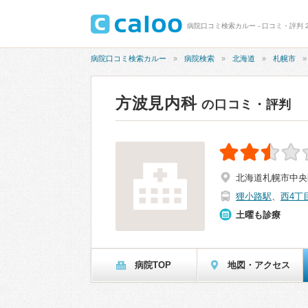
病院口コミ検索カルー - 口コミ・評判 2
病院口コミ検索カルー
病院検索
北海道
札幌市
方波見内科
の口コミ・評判
北海道札幌市中央区南
狸小路駅
、
西4丁
土曜も診療
病院TOP
地図・アクセス