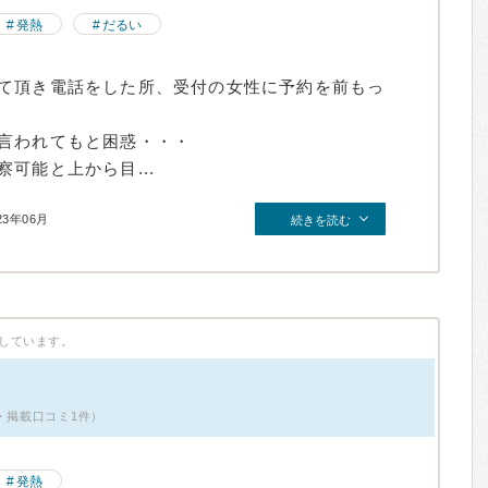
発熱
だるい
て頂き電話をした所、受付の女性に予約を前もっ
言われてもと困惑・・・
可能と上から目...
23年06月
続きを読む
しています。
・掲載口コミ1件）
発熱