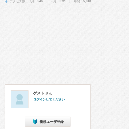
アクセス数 7月：
546
| 6月：
572
| 年間：
5,918
ゲスト
さん
ログインしてください
新規ユーザ登録