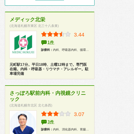
メディック北栄
(北海道札幌市東区 北三十八条東)
3.44
1件
診療科：
内科、呼吸器内科、循環器内科、消化器内科、リウマチ科、アレルギー科
元町駅17分。平日18時、土曜12時まで。専門医
在籍。内科・呼吸器・リウマチ・アレルギー。駐
車場完備
さっぽろ駅前内科・内視鏡クリニ
ック
(北海道札幌市北区 北七条西)
3.07
3件
診療科：
内科、消化器内科、胃腸科、内視鏡