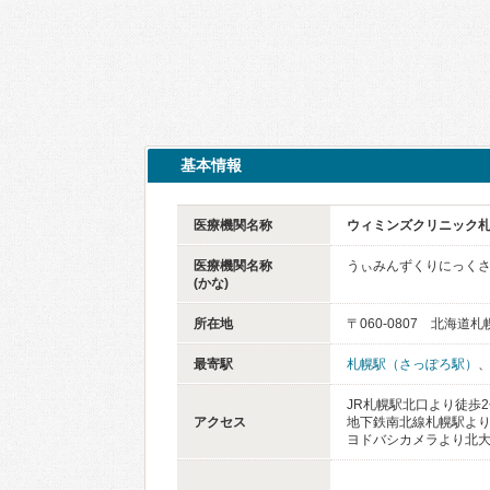
基本情報
医療機関名称
ウィミンズクリニック
医療機関名称
うぃみんずくりにっく
(かな)
所在地
〒060-0807 北海道
最寄駅
札幌駅（さっぽろ駅）
JR札幌駅北口より徒歩
アクセス
地下鉄南北線札幌駅より
ヨドバシカメラより北大