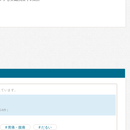
しています。
54件）
胃痛・腹痛
だるい