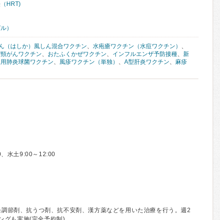
HRT)
ピル）
ん（はしか）風しん混合ワクチン
、
水疱瘡ワクチン（水痘ワクチン）
、
宮頸がんワクチン
、
おたふくかぜワクチン
、
インフルエンザ予防接種
、
新
人用肺炎球菌ワクチン
、
風疹ワクチン（単独）
、
A型肝炎ワクチン
、
麻疹
水土9:00～12:00
神経調節剤、抗うつ剤、抗不安剤、漢方薬などを用いた治療を行う。週2
グも実施(完全予約制)。