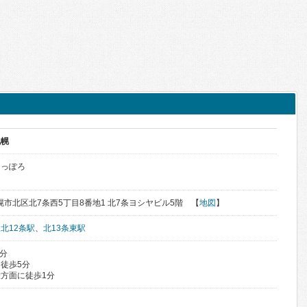
札幌
さっぽろ
札幌市北区北7条西5丁目8番地1 北7条ヨシヤビル5階 【
地図
】
、
北12条駅
、
北13条東駅
2分
徒歩5分
方面に徒歩1分