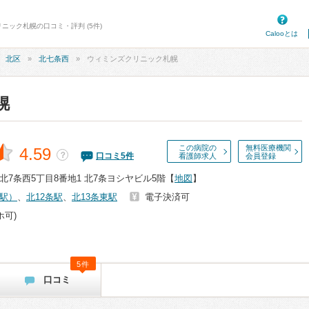
ニック札幌の口コミ・評判 (5件)
Calooとは
北区
北七条西
ウィミンズクリニック札幌
幌
この病院の
無料医療機関
4.59
？
口コミ
5
件
看護師求人
会員登録
7条西5丁目8番地1 北7条ヨシヤビル5階
【
地図
】
駅）
、
北12条駅
、
北13条東駅
電子決済可
ホ可)
5件
口コミ