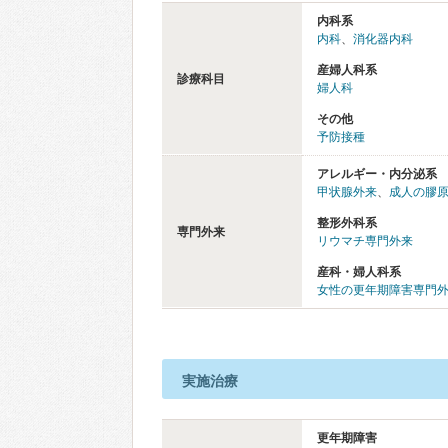
内科系
内科
、
消化器内科
産婦人科系
診療科目
婦人科
その他
予防接種
アレルギー・内分泌系
甲状腺外来
、
成人の膠
整形外科系
専門外来
リウマチ専門外来
産科・婦人科系
女性の更年期障害専門
実施治療
更年期障害