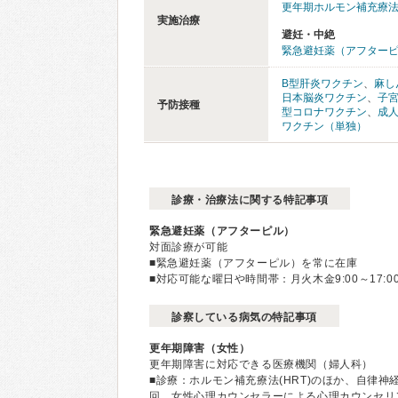
更年期ホルモン補充療法（
実施治療
避妊・中絶
緊急避妊薬（アフター
B型肝炎ワクチン
、
麻し
日本脳炎ワクチン
、
子
予防接種
型コロナワクチン
、
成
ワクチン（単独）
診療・治療法に関する特記事項
緊急避妊薬（アフターピル）
対面診療が可能
■緊急避妊薬（アフターピル）を常に在庫
■対応可能な曜日や時間帯：月火木金9:00～17:00、
診察している病気の特記事項
更年期障害（女性）
更年期障害に対応できる医療機関（婦人科）
■診療：ホルモン補充療法(HRT)のほか、自律
回、女性心理カウンセラーによる心理カウンセリン