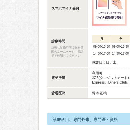
スマホマイナ受付
月
火
診療時間
09:00-13:30
09:00-13:30
正確な診療時間は医療機
関のホームページ・電話
14:30-17:00
14:30-17:00
等で確認してください
休診日：日、土
利用可
電子決済
JCB(クレジットカード)、
Express、Diners C
管理医師
堀本 正禎
診療科目、専門外来、専門医・資格