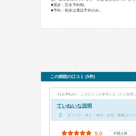
■受診：完全予約制。
■予約：初診は電話予約のみ。
この病院の口コミ (5件)
11人中8人
が、この口コミが参考になったと投票
ていねいな説明
ダノンＤ（本人・40代・女性・掲載口コミ
5.0
婦人科