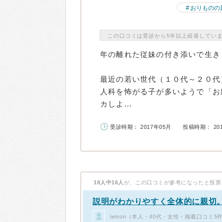
おりものの
この口コミは受診から5年以上経過してい
年の離れた従妹の付き添いで生き
最近の若い世代（１０代～２０代
人科を怖がる子が多いようで「お
カしよ...
受診時期： 2017年05月
投稿時期： 20
18人中16人
が、この口コミが参考になったと投票
説明がわかりやすく全体的に親切
lemon（本人・40代・女性・掲載口コミ5