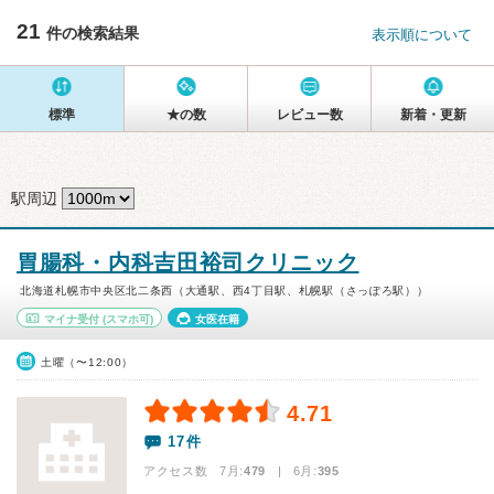
21
件の検索結果
表示順について
標準
★の数
レビュー数
新着・更新
駅周辺
胃腸科・内科吉田裕司クリニック
北海道札幌市中央区北二条西（大通駅、西4丁目駅、札幌駅（さっぽろ駅））
マイナ受付
(スマホ可)
女医在籍
土曜（〜12:00）
4.71
17件
アクセス数 7月:
479
| 6月:
395