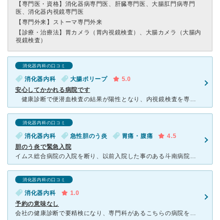
【専門医・資格】
消化器病専門医、肝臓専門医、大腸肛門病専門
医、消化器内視鏡専門医
【専門外来】
ストーマ専門外来
【診療・治療法】
胃カメラ（胃内視鏡検査）、大腸カメラ（大腸内
視鏡検査）
消化器内科の口コミ
消化器内科
大腸ポリープ
5.0
安心してかかれる病院です
健康診断で便潜血検査の結果が陽性となり、内視鏡検査を専門とするクリニックで検査を受けたところ、15mmという比較的大きなサイズの大腸ポリープが見つかりました。出血に備えて入院設備のある病院で切除手術
消化器内科の口コミ
消化器内科
急性胆のう炎
胃痛・腹痛
4.5
胆のう炎で緊急入院
イムス総合病院の入院を断り、以前入院した事のある斗南病院へ行きました。移転新築したのを知らなかったのですが、新しいだけあって全てがキレイです！検査の機械も全て新しかったです。予約無しで外来に行きました
消化器内科の口コミ
消化器内科
1.0
予約の意味なし
会社の健康診断で要精検になり、専門科があるこちらの病院を紹介され予約しました。大きな病院なので多少待つのは覚悟してましたが、診察まで1時間以上かかりました。こちらは予約の際に言われた指示とおり15分前