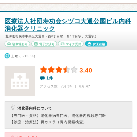
医療法人社団寿功会シヅコ大通公園ビル内科
消化器クリニック
北海道札幌市中央区大通西（西8丁目駅、西4丁目駅、大通駅）
駐車場あり
電子決済可
マイナ受付
女医在籍
土曜（〜13:00）
3.40
1件
アクセス数 7月:
34
| 6月:
47
消化器内科について
【専門医・資格】
消化器病専門医、消化器内視鏡専門医
【診療・治療法】
胃カメラ（胃内視鏡検査）