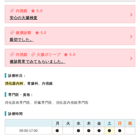
内視鏡
5.0
安心の大腸検査
健康診断
5.0
親切でした。
内視鏡
大腸ポリープ
5.0
健診異常でみてもらいました。
診療科目：
消化器内科
、胃腸科、内視鏡
専門医・資格：
消化器病専門医、肝臓専門医、消化器内視鏡専門医
診療時間
月
火
水
木
金
土
日
祝
09:00-17:00