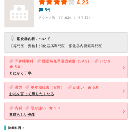
4.23
5件
アクセス数 7月:
634
| 6月:
524
消化器内科について
【専門医・資格】
消化器病専門医、消化器内視鏡専門医
耳鼻咽喉科
睡眠時無呼吸症候群（SAS）
いびき
5.0
とにかく丁寧
漢方
更年期障害（女性）
めまい
5.0
お礼を言って帰りたくなる
内科
頭が痛い
5.0
素晴らしい先生
診療科目：