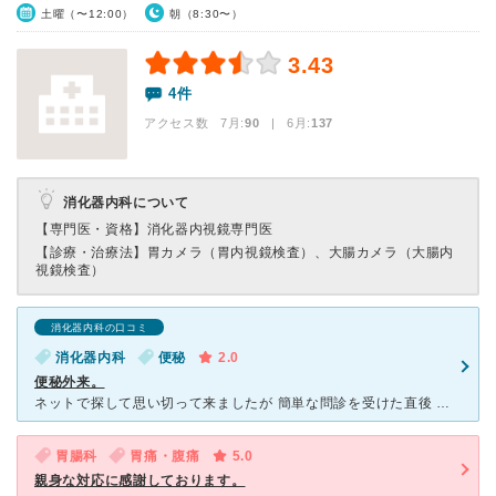
土曜（〜12:00）
朝（8:30〜）
3.43
4件
アクセス数 7月:
90
| 6月:
137
消化器内科について
【専門医・資格】
消化器内視鏡専門医
【診療・治療法】
胃カメラ（胃内視鏡検査）、大腸カメラ（大腸内
視鏡検査）
消化器内科の口コミ
消化器内科
便秘
2.0
便秘外来。
ネットで探して思い切って来ましたが 簡単な問診を受けた直後 規則正しい生活をするように。下剤出しておきます。 ↑これで終わりました。はーあ？？？涙 トボトボと受付に行き、私の落胆を
胃腸科
胃痛・腹痛
5.0
親身な対応に感謝しております。