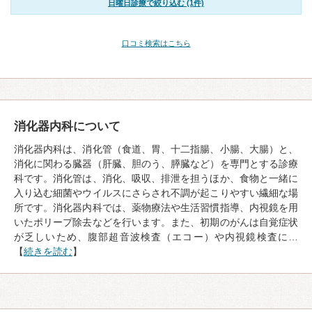
日曜日診療で絞り込む (1件)
口コミ検索はこちら
消化器内科について
消化器内科は、消化管（食道、胃、十二指腸、小腸、大腸）と、
消化に関わる臓器（肝臓、胆のう、膵臓など）を専門とする診療
科です。消化管は、消化、吸収、排泄を担うほか、食物と一緒に
入り込む細菌やウイルスにさらされ不調が起こりやすい繊細な場
所です。消化器内科では、薬物療法や生活習慣指導、内視鏡を用
いたポリープ除去などを行います。また、初期のがんは自覚症状
が乏しいため、腹部超音波検査（エコー）や内視鏡検査に…
【
続きを読む
】