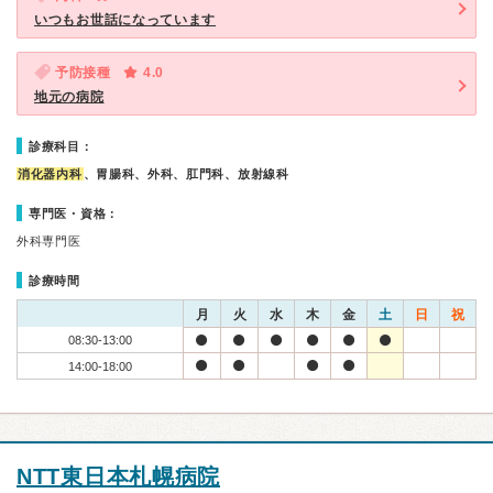
いつもお世話になっています
予防接種
4.0
地元の病院
診療科目：
消化器内科
、胃腸科、外科、肛門科、放射線科
専門医・資格：
外科専門医
診療時間
月
火
水
木
金
土
日
祝
08:30-13:00
14:00-18:00
NTT東日本札幌病院