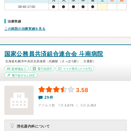
月
火
水
木
金
土
日
祝
08:40-17:00
治療実績
この病院の治療実績を見る
国家公務員共済組合連合会 斗南病院
北海道札幌市中央区北四条西（札幌駅（さっぽろ駅）、大通駅）
駐車場あり
電子決済可
マイナ受付
(スマホ可)
電子処方せん対応
3.58
29件
アクセス数 7月:
2,676
| 6月:
2,453
消化器内科について