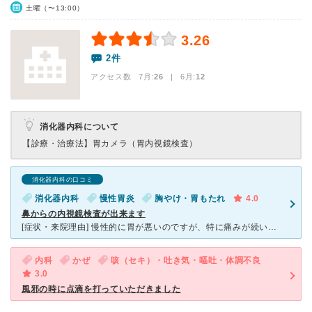
土曜（〜13:00）
3.26
2件
アクセス数 7月:
26
| 6月:
12
消化器内科について
【診療・治療法】
胃カメラ（胃内視鏡検査）
消化器内科の口コミ
消化器内科
慢性胃炎
胸やけ・胃もたれ
4.0
鼻からの内視鏡検査が出来ます
[症状・来院理由] 慢性的に胃が悪いのですが、特に痛みが続いたので、数回通院しました。 [医師の診断・治療法] 最初はただの胃炎という診断だったのですが、痛みが続くために内視鏡検査をすることにな
内科
かぜ
咳（セキ）・吐き気・嘔吐・体調不良
3.0
風邪の時に点滴を打っていただきました