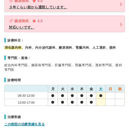
糖尿病科
4.0
３年くらい前から通院しています。
糖尿病科
4.0
対応いいです。
診療科目：
消化器内科
、内科、内分泌代謝科、糖尿病科、腎臓内科、人工透析、眼科
専門医・資格：
総合内科専門医、糖尿病専門医、肝臓専門医、腎臓専門医、透析専門医、眼科
専門医
診療時間
月
火
水
木
金
土
日
祝
08:30-12:00
13:00-17:00
治療実績
この病院の治療実績を見る