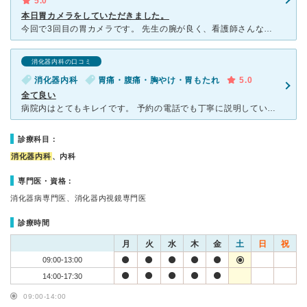
5.0
本日胃カメラをしていただきました。
今回で3回目の胃カメラです。 先生の腕が良く、看護師さんなどの対応も素晴らしいせいか人気があり、待ち時間がありましたが、今回も痛みが皆無で丁寧に施行していただきました。(「無理はしません」というお言
消化器内科の口コミ
消化器内科
胃痛・腹痛・胸やけ・胃もたれ
5.0
全て良い
病院内はとてもキレイです。 予約の電話でも丁寧に説明していただけました。 診察→検査→診察でしたが、 先生も話をしっかり聞いてくれて、その上で更に深く質問されます。とても分かりやすいです。
診療科目：
消化器内科
、内科
専門医・資格：
消化器病専門医、消化器内視鏡専門医
診療時間
月
火
水
木
金
土
日
祝
09:00-13:00
14:00-17:30
09:00-14:00