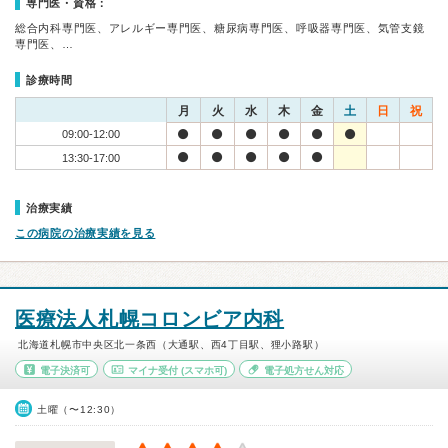
専門医・資格：
総合内科専門医、アレルギー専門医、糖尿病専門医、呼吸器専門医、気管支鏡
専門医、…
診療時間
月
火
水
木
金
土
日
祝
09:00-12:00
13:30-17:00
治療実績
この病院の治療実績を見る
医療法人札幌コロンビア内科
北海道札幌市中央区北一条西（大通駅、西4丁目駅、狸小路駅）
電子決済可
マイナ受付
(スマホ可)
電子処方せん対応
土曜（〜12:30）