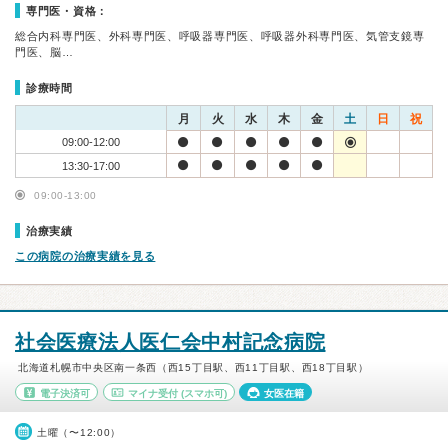
専門医・資格：
総合内科専門医、外科専門医、呼吸器専門医、呼吸器外科専門医、気管支鏡専
門医、脳…
診療時間
月
火
水
木
金
土
日
祝
09:00-12:00
13:30-17:00
09:00-13:00
治療実績
この病院の治療実績を見る
社会医療法人医仁会中村記念病院
北海道札幌市中央区南一条西（西15丁目駅、西11丁目駅、西18丁目駅）
電子決済可
マイナ受付
(スマホ可)
女医在籍
土曜（〜12:00）