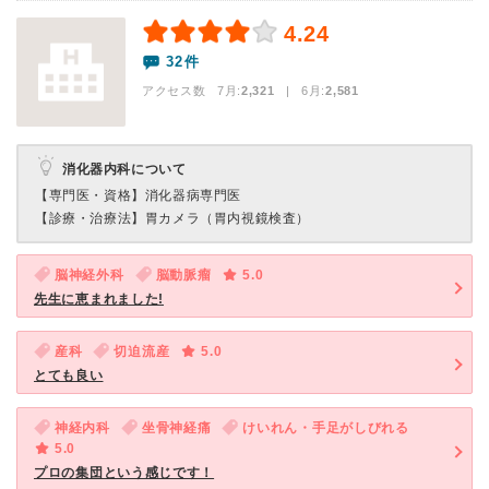
4.24
32件
アクセス数 7月:
2,321
| 6月:
2,581
消化器内科について
【専門医・資格】
消化器病専門医
【診療・治療法】
胃カメラ（胃内視鏡検査）
脳神経外科
脳動脈瘤
5.0
先生に恵まれました!
産科
切迫流産
5.0
とても良い
神経内科
坐骨神経痛
けいれん・手足がしびれる
5.0
プロの集団という感じです！