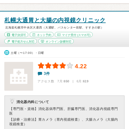
札幌大通胃と大腸の内視鏡クリニック
北海道札幌市中央区大通西（大通駅、バスセンター前駅、すすきの駅）
電子決済可
ネット予約
マイナ受付
(スマホ可)
電子処方せん対応
オンライン診療対応
土曜（〜17:00）・日曜
4.22
3件
アクセス数 7月:
650
| 6月:
619
消化器内科について
【専門医・資格】
消化器病専門医、肝臓専門医、消化器内視鏡専門
医
【診療・治療法】
胃カメラ（胃内視鏡検査）、大腸カメラ（大腸内
視鏡検査）