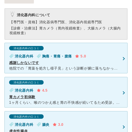
消化器内科について
【専門医・資格】
消化器病専門医、消化器内視鏡専門医
【診療・治療法】
胃カメラ（胃内視鏡検査）、大腸カメラ（大腸内
視鏡検査）
消化器内科の口コミ
消化器内科
胸痛・胃痛・腹痛
5.0
感謝しかないです
他院での「胃薬を処方し様子見」という診断が腑に落ちなかったため、そして症状も増悪してたので知人の薦めでこちらのクリニックを訪れました。その時にはみぞおちの痛み、食欲不振、吐き気、倦怠感、息切れ、深呼吸
消化器内科の口コミ
消化器内科
4.5
胃カメラ初体験
1ヶ月くらい、喉のつかえ感と胃の不快感が続いてるため受診。 そもそも、胃カメラは初めてだったので とりあえず『オエ！』とならないような上手な先生がいる病院を検索してました。 口コミ&混んで無さそう
消化器内科の口コミ
消化器内科
腸炎
3.0
虚血性腸炎