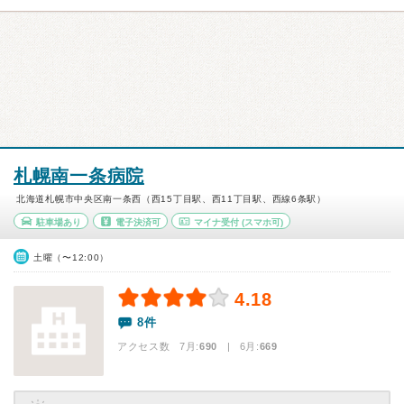
札幌南一条病院
北海道札幌市中央区南一条西（西15丁目駅、西11丁目駅、西線6条駅）
駐車場あり
電子決済可
マイナ受付
(スマホ可)
土曜（〜12:00）
4.18
8件
アクセス数 7月:
690
| 6月:
669