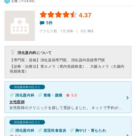
土曜（〜14:00）
4.37
5件
アクセス数 7月:
316
| 6月:
302
消化器内科について
【専門医・資格】
消化器病専門医、消化器内視鏡専門医
【診療・治療法】
胃カメラ（胃内視鏡検査）、大腸カメラ（大腸内
視鏡検査）
消化器内科の口コミ
消化器内科
胃痛・腹痛
5.0
女性医師
女性医師のクリニックを探して受診しました。 ネットで予約が取れるため、待ち時間はほぼなかったです。 地下歩行空間から直結していて、冬の天気の悪い日でも安心です。 慢性的な胃の不調でしたが、丁
消化器内科の口コミ
消化器内科
逆流性食道炎
胸やけ・胃もたれ