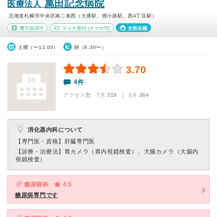
萬田記念病院
医療法人
北海道札幌市中央区南二条西（大通駅、狸小路駅、西4丁目駅）
電子決済可
マイナ受付
(スマホ可)
女医在籍
土曜（〜12:00）
朝（8:30〜）
3.70
4件
アクセス数 7月:
319
| 6月:
264
消化器内科について
【専門医・資格】
肝臓専門医
【診療・治療法】
胃カメラ（胃内視鏡検査）、大腸カメラ（大腸内
視鏡検査）
糖尿病科
4.5
糖尿病専門です