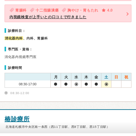
胃腸科
十二指腸潰瘍
胸やけ・胃もたれ
4.0
内視鏡検査が上手いとの口コミで行きました
診療科目：
消化器内科
、内科、胃腸科
専門医・資格：
消化器内視鏡専門医
診療時間
月
火
水
木
金
土
日
祝
08:30-17:00
08:30-12:00
椿診療所
北海道札幌市中央区南一条西（西11丁目駅、西8丁目駅、西15丁目駅）