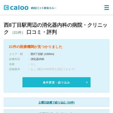
西8丁目駅周辺の消化器内科の病院・クリニッ
ク
口コミ・評判
（21件）
21件の医療機関が見つかりました
エリア・駅
西8丁目駅 (1000m)
診療科目
消化器内科
名称
なし
詳細条件
なし (曜日や時間帯を指定できます)
条件変更・絞り込み
土曜日診療で絞り込む (16件)