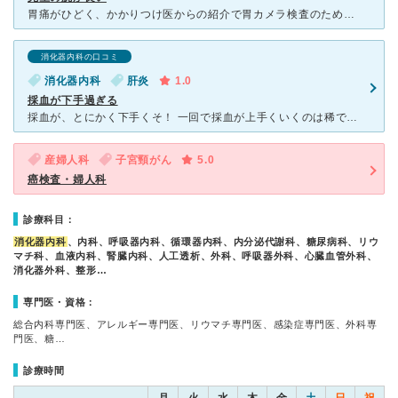
胃痛がひどく、かかりつけ医からの紹介で胃カメラ検査のために来院しました。 看護師さんは、とても話しやすく優しく声かけをしてくださり、緊張感がほぐれました。 その後胃カメラを入れる際、麻酔が効かない
消化器内科の口コミ
消化器内科
肝炎
1.0
採血が下手過ぎる
採血が、とにかく下手くそ！ 一回で採血が上手くいくのは稀で、２〜３回針を刺して一滴も採血出来ず結局他の看護士に変わってもらい、それもやたら痛い！刺した所が採血の間中ずっとビリビリ痛かった。 酷いと
産婦人科
子宮頸がん
5.0
癌検査・婦人科
診療科目：
消化器内科
、内科、呼吸器内科、循環器内科、内分泌代謝科、糖尿病科、リウ
マチ科、血液内科、腎臓内科、人工透析、外科、呼吸器外科、心臓血管外科、
消化器外科、整形…
専門医・資格：
総合内科専門医、アレルギー専門医、リウマチ専門医、感染症専門医、外科専
門医、糖…
診療時間