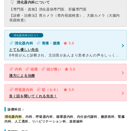
消化器内科について
【専門医・資格】
消化器病専門医、肝臓専門医
【診療・治療法】
胃カメラ（胃内視鏡検査）、大腸カメラ（大腸内
視鏡検査）
消化器内科の口コミ
消化器内科
胃痛・腹痛
5.0
とても優しい先生
8年前がんと診断され、主治医があんまり患者さんの声をしっくり聞いてくれなくて、問診の際いつも流れ作業で、ずっと胃の左側が痛みを感じて、こちらの消化器内科の小林先生に見てもらって色々問診と検査を受け、漢
内科
頭痛
頭が痛い
5.0
漢方による治療
呼吸器内科
咳（セキ）
5.0
良く話を聞いてくれる先生！
診療科目：
消化器内科
、内科、呼吸器内科、循環器内科、内分泌代謝科、糖尿病科、腎臓
内科、人工透析、リハビリテーション科、放射線科