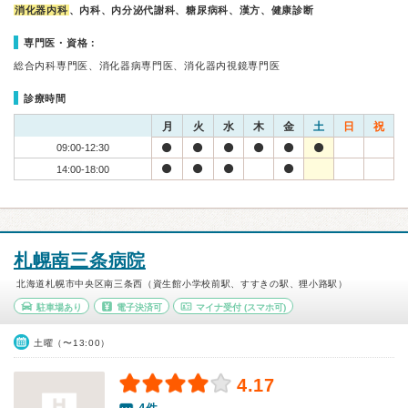
消化器内科
、内科、内分泌代謝科、糖尿病科、漢方、健康診断
専門医・資格：
総合内科専門医、消化器病専門医、消化器内視鏡専門医
診療時間
月
火
水
木
金
土
日
祝
09:00-12:30
14:00-18:00
札幌南三条病院
北海道札幌市中央区南三条西（資生館小学校前駅、すすきの駅、狸小路駅）
駐車場あり
電子決済可
マイナ受付
(スマホ可)
土曜（〜13:00）
4.17