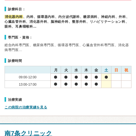
診療科目：
消化器内科
、内科、循環器内科、内分泌代謝科、糖尿病科、神経内科、外科、
心臓血管外科、消化器外科、脳神経外科、整形外科、リハビリテーション科、
眼科、耳鼻咽喉科…
専門医・資格：
総合内科専門医、糖尿病専門医、循環器専門医、心臓血管外科専門医、消化器
病専門医…
診療時間
月
火
水
木
金
土
日
祝
09:00-12:00
13:00-17:00
治療実績
この病院の治療実績を見る
南7条クリニック