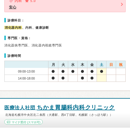
内科
5.0
安心
診療科目：
消化器内科
、内科、健康診断
専門医・資格：
消化器病専門医、消化器内視鏡専門医
診療時間
月
火
水
木
金
土
日
祝
09:00-13:00
14:00-18:00
ちかま胃腸科内科クリニック
医療法人社団
北海道札幌市中央区北二条西（大通駅、西4丁目駅、札幌駅（さっぽろ駅））
マイナ受付
(スマホ可)