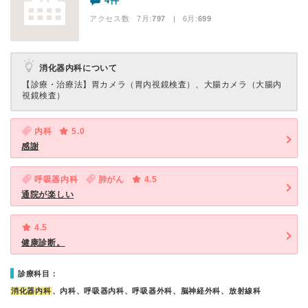
4件
アクセス数 7月:
797
| 6月:
699
消化器内科について
【診療・治療法】
胃カメラ（胃内視鏡検査）、大腸カメラ（大腸内
視鏡検査）
内科
5.0
感謝
呼吸器内科
肺がん
4.5
通院が楽しい
4.5
健康診断。
診療科目：
消化器内科
、内科、呼吸器内科、呼吸器外科、脳神経外科、放射線科