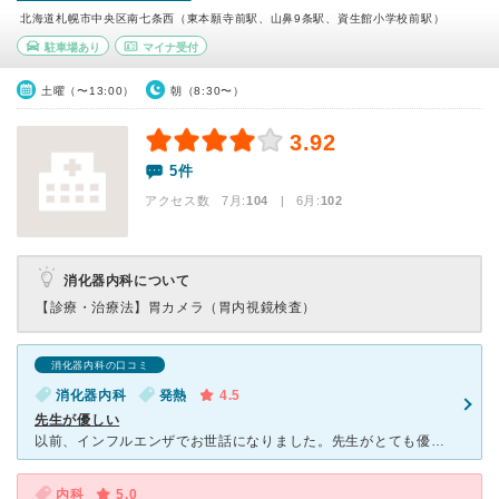
北海道札幌市中央区南七条西（東本願寺前駅、山鼻9条駅、資生館小学校前駅）
駐車場あり
マイナ受付
土曜（〜13:00）
朝（8:30〜）
3.92
5件
アクセス数 7月:
104
| 6月:
102
消化器内科について
【診療・治療法】
胃カメラ（胃内視鏡検査）
消化器内科の口コミ
消化器内科
発熱
4.5
先生が優しい
以前、インフルエンザでお世話になりました。先生がとても優しく、感動しました。看護婦さんもとても優しいです。患者の不安を取り除く、素晴らしい病院だと思いました。また漢方を推奨しているようで、身体に負担の
内科
5.0