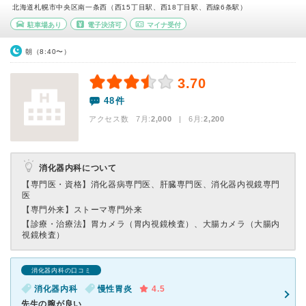
北海道札幌市中央区南一条西（西15丁目駅、西18丁目駅、西線6条駅）
駐車場あり
電子決済可
マイナ受付
朝（8:40〜）
3.70
48件
アクセス数 7月:
2,000
| 6月:
2,200
消化器内科について
【専門医・資格】
消化器病専門医、肝臓専門医、消化器内視鏡専門
医
【専門外来】
ストーマ専門外来
【診療・治療法】
胃カメラ（胃内視鏡検査）、大腸カメラ（大腸内
視鏡検査）
消化器内科の口コミ
消化器内科
慢性胃炎
4.5
先生の腕が良い