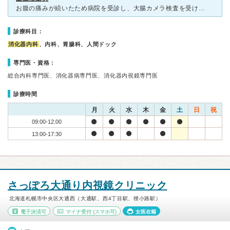
お腹の痛みが続いたため病院を受診し、大腸カメラ検査を受けました。検査の結果、虚血性腸炎と診断されましたが、幸いにも軽度だったため、特に薬は処方されず自然治癒しました。検査は少し緊張しましたが、医師やス
診療科目：
消化器内科
、内科、胃腸科、人間ドック
専門医・資格：
総合内科専門医、消化器病専門医、消化器内視鏡専門医
診療時間
月
火
水
木
金
土
日
祝
09:00-12:00
13:00-17:30
さっぽろ大通り内視鏡クリニック
北海道札幌市中央区大通西（大通駅、西4丁目駅、狸小路駅）
電子決済可
マイナ受付
(スマホ可)
女医在籍