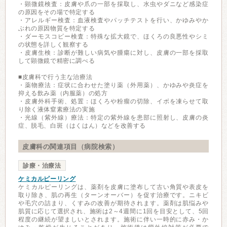
・顕微鏡検査：皮膚や爪の一部を採取し、水虫やダニなど感染症
の原因をその場で特定する
・アレルギー検査：血液検査やパッチテストを行い、かゆみやか
ぶれの原因物質を特定する
・ダーモスコピー検査：特殊な拡大鏡で、ほくろの良悪性やシミ
の状態を詳しく観察する
・皮膚生検：診断が難しい病気や腫瘍に対し、皮膚の一部を採取
して顕微鏡で精密に調べる
■皮膚科で行う主な治療法
・薬物療法：症状に合わせた塗り薬（外用薬）、かゆみや炎症を
抑える飲み薬（内服薬）の処方
・皮膚外科手術、処置：ほくろや粉瘤の切除、イボを凍らせて取
り除く液体窒素療法の実施
・光線（紫外線）療法：特定の紫外線を患部に照射し、皮膚の炎
症、脱毛、白斑（はくはん）などを改善する
皮膚科の関連項目（病院検索）
診療・治療法
ケミカルピーリング
ケミカルピーリングは、薬剤を皮膚に塗布して古い角質や表皮を
取り除き、肌の再生（ターンオーバー）を促す治療です。ニキビ
や毛穴の詰まり、くすみの改善が期待されます。薬剤は肌悩みや
肌質に応じて選択され、施術は2～4週間に1回を目安として、5回
程度の継続が望ましいとされます。施術に伴い一時的に赤み・か