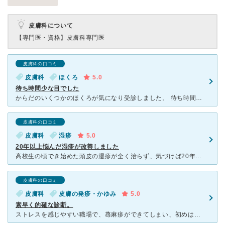
皮膚科について
【専門医・資格】
皮膚科専門医
皮膚科の口コミ
皮膚科
ほくろ
5.0
待ち時間少な目でした
からだのいくつかのほくろが気になり受診しました。 待ち時間はそれほどなく、順々にすばやくダーモスコープで診て、すぐに診断をつけてくれました。 あまり皮膚科にかかったことがないのですが、思っていたよ
皮膚科の口コミ
皮膚科
湿疹
5.0
20年以上悩んだ湿疹が改善しました
高校生の頃でき始めた頭皮の湿疹が全く治らず、気づけば20年以上経っていました。引っ越しの度にあちこちの皮膚科に行きました。でも寝ているうちに掻いてしまうので、全くよくならなかったのが、ここの皮膚科に通
皮膚科の口コミ
皮膚科
皮膚の発疹・かゆみ
5.0
素早く的確な診断。
ストレスを感じやすい職場で、蕁麻疹ができてしまい、初めは違う病院に行きましたが、 頓珍漢な診断をされてしまい(思い当たる節を聞かれ、前日にゆで卵を3つほど食べました、というと、じゃあ卵が原因ですね、