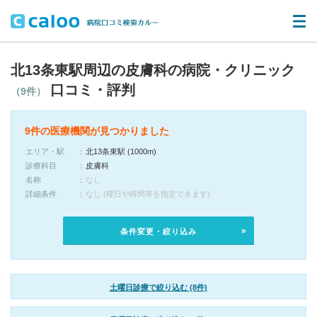
北13条東駅周辺の皮膚科の病院・クリニック
口コミ・評判
（9件）
9件の医療機関が見つかりました
エリア・駅
北13条東駅 (1000m)
診療科目
皮膚科
名称
なし
詳細条件
なし (曜日や時間帯を指定できます)
条件変更・絞り込み
土曜日診療で絞り込む (8件)