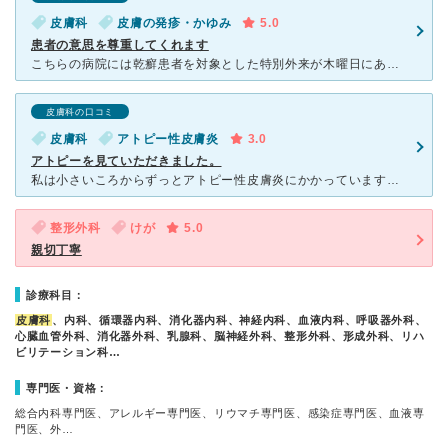
皮膚科
皮膚の発疹・かゆみ
5.0
患者の意思を尊重してくれます
こちらの病院には乾癬患者を対象とした特別外来が木曜日にあり、予約制なので待ち時間もそれほど長くなく、大学病院としてはかなりスムーズに診察してもらえるのではという印象を持っています。血液検査やレントゲン
皮膚科の口コミ
皮膚科
アトピー性皮膚炎
3.0
アトピーを見ていただきました。
私は小さいころからずっとアトピー性皮膚炎にかかっています。 今回、大学院進学のため岩手から札幌に来ました。 小さいころからかかっていた地元の皮膚科さんに、こちらの皮膚科を紹介していただきました。
整形外科
けが
5.0
親切丁寧
診療科目：
皮膚科
、内科、循環器内科、消化器内科、神経内科、血液内科、呼吸器外科、
心臓血管外科、消化器外科、乳腺科、脳神経外科、整形外科、形成外科、リハ
ビリテーション科…
専門医・資格：
総合内科専門医、アレルギー専門医、リウマチ専門医、感染症専門医、血液専
門医、外…