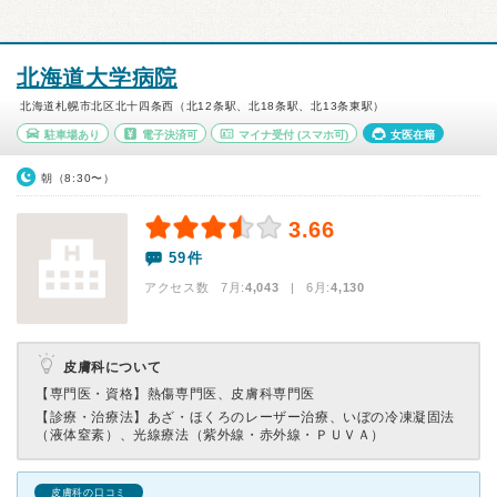
北海道大学病院
北海道札幌市北区北十四条西（北12条駅、北18条駅、北13条東駅）
駐車場あり
電子決済可
マイナ受付
(スマホ可)
女医在籍
朝（8:30〜）
3.66
59件
アクセス数 7月:
4,043
| 6月:
4,130
皮膚科について
【専門医・資格】
熱傷専門医、皮膚科専門医
【診療・治療法】
あざ・ほくろのレーザー治療、いぼの冷凍凝固法
（液体窒素）、光線療法（紫外線・赤外線・ＰＵＶＡ）
皮膚科の口コミ