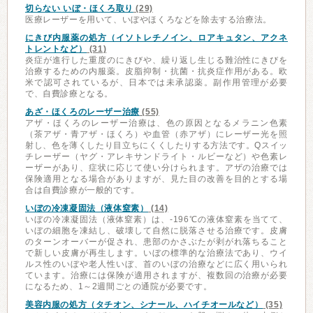
切らない いぼ・ほくろ取り
(29)
医療レーザーを用いて、いぼやほくろなどを除去する治療法。
にきび内服薬の処方（イソトレチノイン、ロアキュタン、アクネ
トレントなど）
(31)
炎症が進行した重度のにきびや、繰り返し生じる難治性にきびを
治療するための内服薬。皮脂抑制・抗菌・抗炎症作用がある。欧
米で認可されているが、日本では未承認薬。副作用管理が必要
で、自費診療となる。
あざ・ほくろのレーザー治療
(55)
アザ・ほくろのレーザー治療は、色の原因となるメラニン色素
（茶アザ・青アザ・ほくろ）や血管（赤アザ）にレーザー光を照
射し、色を薄くしたり目立ちにくくしたりする方法です。Qスイッ
チレーザー（ヤグ・アレキサンドライト・ルビーなど）や色素レ
ーザーがあり、症状に応じて使い分けられます。アザの治療では
保険適用となる場合がありますが、見た目の改善を目的とする場
合は自費診療が一般的です。
いぼの冷凍凝固法（液体窒素）
(14)
いぼの冷凍凝固法（液体窒素）は、-196℃の液体窒素を当てて、
いぼの細胞を凍結し、破壊して自然に脱落させる治療です。皮膚
のターンオーバーが促され、患部のかさぶたが剥がれ落ちること
で新しい皮膚が再生します。いぼの標準的な治療法であり、ウイ
ルス性のいぼや老人性いぼ、首のいぼの治療などに広く用いられ
ています。治療には保険が適用されますが、複数回の治療が必要
になるため、1～2週間ごとの通院が必要です。
美容内服の処方（タチオン、シナール、ハイチオールなど）
(35)