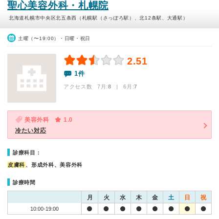
聖心美容外科・札幌院
北海道札幌市中央区北五条西（札幌駅（さっぽろ駅）、北12条駅、大通駅）
土曜（〜19:00）・日曜・祝日
2.51
1件
アクセス数 7月:
8
| 6月:
7
美容外科
1.0
冷たい対応
診療科目：
皮膚科
、形成外科、美容外科
診療時間
月
火
水
木
金
土
日
祝
10:00-19:00