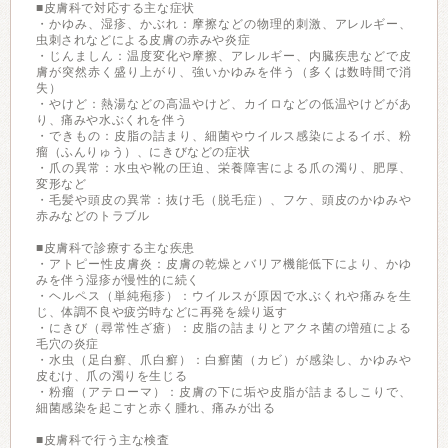
■皮膚科で対応する主な症状
・かゆみ、湿疹、かぶれ：摩擦などの物理的刺激、アレルギー、
虫刺されなどによる皮膚の赤みや炎症
・じんましん：温度変化や摩擦、アレルギー、内臓疾患などで皮
膚が突然赤く盛り上がり、強いかゆみを伴う（多くは数時間で消
失）
・やけど：熱湯などの高温やけど、カイロなどの低温やけどがあ
り、痛みや水ぶくれを伴う
・できもの：皮脂の詰まり、細菌やウイルス感染によるイボ、粉
瘤（ふんりゅう）、にきびなどの症状
・爪の異常：水虫や靴の圧迫、栄養障害による爪の濁り、肥厚、
変形など
・毛髪や頭皮の異常：抜け毛（脱毛症）、フケ、頭皮のかゆみや
赤みなどのトラブル
■皮膚科で診療する主な疾患
・アトピー性皮膚炎：皮膚の乾燥とバリア機能低下により、かゆ
みを伴う湿疹が慢性的に続く
・ヘルペス（単純疱疹）：ウイルスが原因で水ぶくれや痛みを生
じ、体調不良や疲労時などに再発を繰り返す
・にきび（尋常性ざ瘡）：皮脂の詰まりとアクネ菌の増殖による
毛穴の炎症
・水虫（足白癬、爪白癬）：白癬菌（カビ）が感染し、かゆみや
皮むけ、爪の濁りを生じる
・粉瘤（アテローマ）：皮膚の下に垢や皮脂が詰まるしこりで、
細菌感染を起こすと赤く腫れ、痛みが出る
■皮膚科で行う主な検査