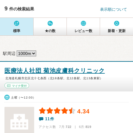
9
件の検索結果
表示順について
標準
★の数
レビュー数
新着・更新
駅周辺
医療法人社団 菊池皮膚科クリニック
北海道札幌市北区北十七条西（北18条駅、北12条駅、北13条東駅）
マイナ受付
土曜（〜12:00）
4.34
11件
アクセス数 7月:
722
| 6月:
819