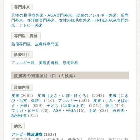
専門外来
男性の脱毛症外来・AGA専門外来
、
皮膚のアレルギー外来
、
爪専
門外来
、
多汗症専門外来
、
女性の脱毛症外来・FPHL/FAGA専門外
来
、
アトピー外来
専門医・資格
熱傷専門医
、
皮膚科専門医
診療科目
アレルギー科
、
美容皮膚科
、
形成外科
皮膚科の関連項目（口コミ検索）
診療内容
皮膚
(2069)、
皮膚（あざ・いぼ・ほくろ）
(1048)、
皮膚（にき
び・毛穴・傷跡）
(416)、
アレルギー
(502)、
皮膚（しみ・そばか
す・肝斑）
(699)、
子ども（15歳頃まで）
(2242)、
脱毛
(444)、
ワキガ・多汗症
(68)、
AGA・FAGA
(15)、
手足
(833)、
再検査・
精密検査
(915)
病気
アトピー性皮膚炎
(1637)
皮膚の発疹、強いかゆみあり、発熱なし。関節部分、首などが乾