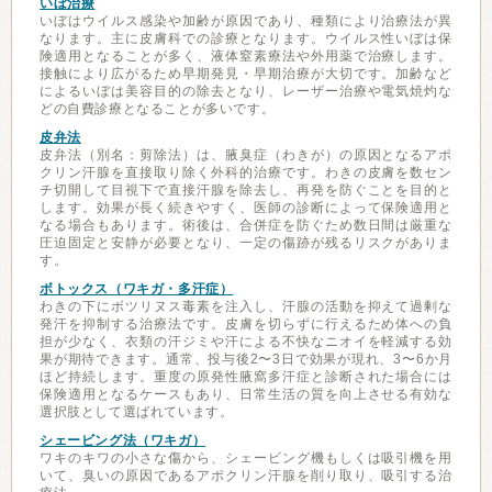
いぼ治療
いぼはウイルス感染や加齢が原因であり、種類により治療法が異
なります。主に皮膚科での診療となります。ウイルス性いぼは保
険適用となることが多く、液体窒素療法や外用薬で治療します。
接触により広がるため早期発見・早期治療が大切です。加齢など
によるいぼは美容目的の除去となり、レーザー治療や電気焼灼な
どの自費診療となることが多いです。
皮弁法
皮弁法（別名：剪除法）は、腋臭症（わきが）の原因となるアポ
クリン汗腺を直接取り除く外科的治療です。わきの皮膚を数セン
チ切開して目視下で直接汗腺を除去し、再発を防ぐことを目的と
します。効果が長く続きやすく、医師の診断によって保険適用と
なる場合もあります。術後は、合併症を防ぐため数日間は厳重な
圧迫固定と安静が必要となり、一定の傷跡が残るリスクがありま
す。
ボトックス（ワキガ・多汗症）
わきの下にボツリヌス毒素を注入し、汗腺の活動を抑えて過剰な
発汗を抑制する治療法です。皮膚を切らずに行えるため体への負
担が少なく、衣類の汗ジミや汗による不快なニオイを軽減する効
果が期待できます。通常、投与後2〜3日で効果が現れ、3〜6か月
ほど持続します。重度の原発性腋窩多汗症と診断された場合には
保険適用となるケースもあり、日常生活の質を向上させる有効な
選択肢として選ばれています。
シェービング法（ワキガ）
ワキのキワの小さな傷から、シェービング機もしくは吸引機を用
いて、臭いの原因であるアポクリン汗腺を削り取り、吸引する治