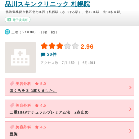
品川スキンクリニック 札幌院
北海道札幌市北区北七条西（札幌駅（さっぽろ駅）、北12条駅、北13条東駅）
電子決済可
土曜（〜19:00）・日曜・祝日
2.96
20件
アクセス数 7月:
459
| 6月:
491
美容外科
5.0
ほくろを３つ取りました。
美容外科
4.5
二重1dayナチュラルプレミアム法 2点止め
美容外科
4.5
豊胸