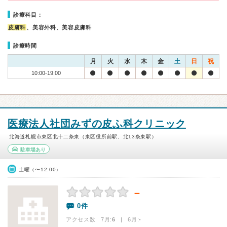
診療科目：
皮膚科
、美容外科、美容皮膚科
診療時間
月
火
水
木
金
土
日
祝
10:00-19:00
医療法人社団みずの皮ふ科クリニック
北海道札幌市東区北十二条東（東区役所前駅、北13条東駅）
駐車場あり
土曜（〜12:00）
－
0件
アクセス数 7月:
6
| 6月:
-