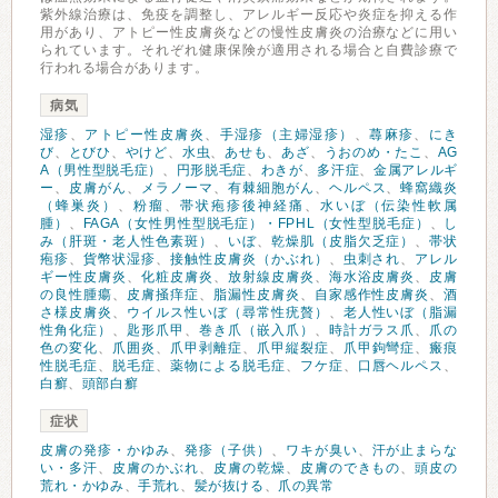
紫外線治療は、免疫を調整し、アレルギー反応や炎症を抑える作
用があり、アトピー性皮膚炎などの慢性皮膚炎の治療などに用い
られています。それぞれ健康保険が適用される場合と自費診療で
行われる場合があります。
病気
湿疹
、
アトピー性皮膚炎
、
手湿疹（主婦湿疹）
、
蕁麻疹
、
にき
び
、
とびひ
、
やけど
、
水虫
、
あせも
、
あざ
、
うおのめ・たこ
、
AG
A（男性型脱毛症）
、
円形脱毛症
、
わきが
、
多汗症
、
金属アレルギ
ー
、
皮膚がん
、
メラノーマ
、
有棘細胞がん
、
ヘルペス
、
蜂窩織炎
（蜂巣炎）
、
粉瘤
、
帯状疱疹後神経痛
、
水いぼ（伝染性軟属
腫）
、
FAGA（女性男性型脱毛症）・FPHL（女性型脱毛症）
、
し
み（肝斑・老人性色素斑）
、
いぼ
、
乾燥肌（皮脂欠乏症）
、
帯状
疱疹
、
貨幣状湿疹
、
接触性皮膚炎（かぶれ）
、
虫刺され
、
アレル
ギー性皮膚炎
、
化粧皮膚炎
、
放射線皮膚炎
、
海水浴皮膚炎
、
皮膚
の良性腫瘍
、
皮膚掻痒症
、
脂漏性皮膚炎
、
自家感作性皮膚炎
、
酒
さ様皮膚炎
、
ウイルス性いぼ（尋常性疣贅）
、
老人性いぼ（脂漏
性角化症）
、
匙形爪甲
、
巻き爪（嵌入爪）
、
時計ガラス爪
、
爪の
色の変化
、
爪囲炎
、
爪甲剥離症
、
爪甲縦裂症
、
爪甲鉤彎症
、
瘢痕
性脱毛症
、
脱毛症
、
薬物による脱毛症
、
フケ症
、
口唇ヘルペス
、
白癬
、
頭部白癬
症状
皮膚の発疹・かゆみ
、
発疹（子供）
、
ワキが臭い
、
汗が止まらな
い・多汗
、
皮膚のかぶれ
、
皮膚の乾燥
、
皮膚のできもの
、
頭皮の
荒れ・かゆみ
、
手荒れ
、
髪が抜ける
、
爪の異常