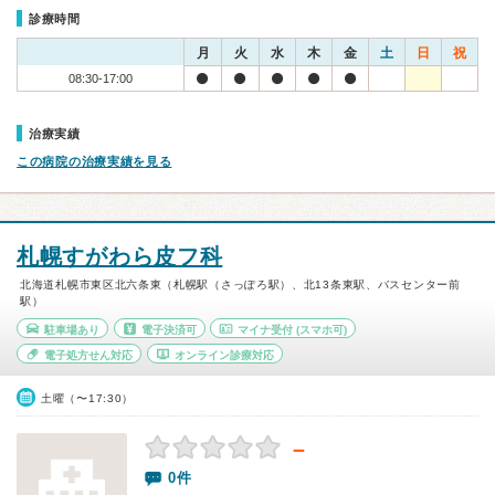
診療時間
月
火
水
木
金
土
日
祝
08:30-17:00
治療実績
この病院の治療実績を見る
札幌すがわら皮フ科
北海道札幌市東区北六条東（札幌駅（さっぽろ駅）、北13条東駅、バスセンター前
駅）
駐車場あり
電子決済可
マイナ受付
(スマホ可)
電子処方せん対応
オンライン診療対応
土曜（〜17:30）
－
0件