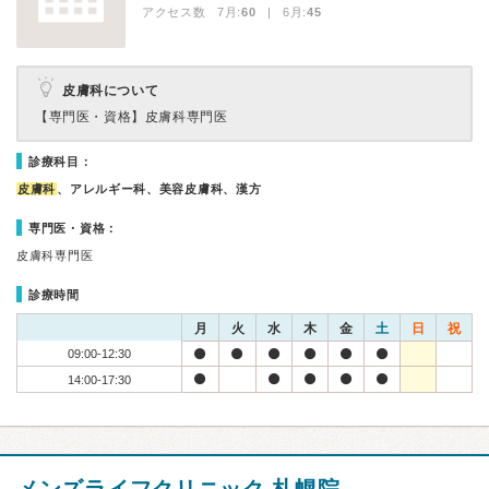
アクセス数 7月:
60
| 6月:
45
皮膚科について
【専門医・資格】
皮膚科専門医
診療科目：
皮膚科
、アレルギー科、美容皮膚科、漢方
専門医・資格：
皮膚科専門医
診療時間
月
火
水
木
金
土
日
祝
09:00-12:30
14:00-17:30