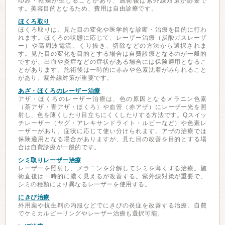
ゆみ・乾燥が生じることがあり、施術後は紫外線対策が必要で
す。美容目的となるため、費用は自由診療です。
ほくろ取り
ほくろ取りは、見た目の変化や医学的な診断・治療を目的に行わ
れます。ほくろの状態に応じて、レーザー治療（炭酸ガスレーザ
ー）や高周波電流、くり抜き、切除などの方法から選択されま
す。見た目の変化を目的とする場合は自費診療となるのが一般的
ですが、出血や炎症などの症状がある場合には保険適用となるこ
とがあります。施術後は一時的に赤みや色素沈着がみられること
があり、紫外線対策が重要です。
あざ・ほくろのレーザー治療
アザ・ほくろのレーザー治療は、色の原因となるメラニン色素
（茶アザ・青アザ・ほくろ）や血管（赤アザ）にレーザー光を照
射し、色を薄くしたり目立ちにくくしたりする方法です。Qスイッ
チレーザー（ヤグ・アレキサンドライト・ルビーなど）や色素レ
ーザーがあり、症状に応じて使い分けられます。アザの治療では
保険適用となる場合がありますが、見た目の改善を目的とする場
合は自費診療が一般的です。
シミ取りレーザー治療
レーザーを照射し、メラニンを分解してシミを薄くする治療。施
術直後は一時的に濃く見えるが改善する。紫外線対策が重要で、
シミの種類により異なるレーザーを使用する。
にきび治療
外用薬や抗生剤の内服などでにきびの炎症を改善する治療。自費
でケミカルピーリングやレーザー治療も選択可能。