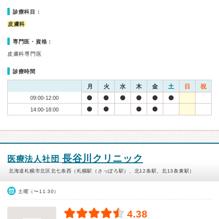
診療科目：
皮膚科
専門医・資格：
皮膚科専門医
診療時間
月
火
水
木
金
土
日
祝
09:00-12:00
14:00-18:00
長谷川クリニック
医療法人社団
北海道札幌市北区北七条西（札幌駅（さっぽろ駅）、北12条駅、北13条東駅）
土曜（〜11:30）
4.38