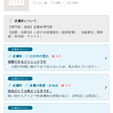
アクセス数 7月:
580
| 6月:
514
皮膚科について
【専門医・資格】
皮膚科専門医
【診療・治療法】
いぼの冷凍凝固法（液体窒素）、光線療法（紫外
線・赤外線・ＰＵＶＡ）
皮膚科の口コミ
皮膚科
口の中の荒れ
5.0
信頼できるクリニックです
上唇の内側に傷ができて治らないため、私が住んでいるマンションの２階に入っているこのクリニックにかかりました。通院が便利なので、今後のことを考えてのことです。院長が女性のせいか、患者さんも女性が多いで
皮膚科の口コミ
皮膚科
皮膚の発疹・かゆみ
5.0
先生がとても気さくな方です。
幼い頃からアトピー性皮膚炎の持病があり、10年近くお世話になっております。 私の場合は患部が臀部ということもあり、男性の医師に見せるのは少し気が引けていました。小林先生は女医さんだったので、患部の症
皮膚科の口コミ