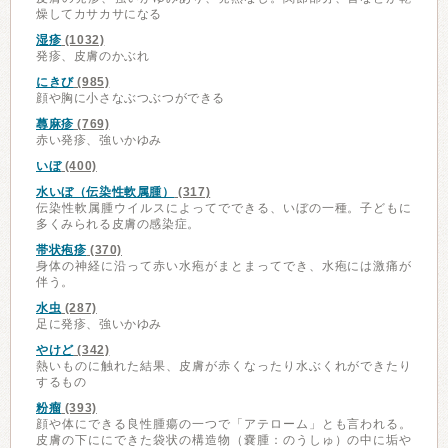
燥してカサカサになる
湿疹
(1032)
発疹、皮膚のかぶれ
にきび
(985)
顔や胸に小さなぶつぶつができる
蕁麻疹
(769)
赤い発疹、強いかゆみ
いぼ
(400)
水いぼ（伝染性軟属腫）
(317)
伝染性軟属腫ウイルスによってでできる、いぼの一種。子どもに
多くみられる皮膚の感染症。
帯状疱疹
(370)
身体の神経に沿って赤い水疱がまとまってでき、水疱には激痛が
伴う。
水虫
(287)
足に発疹、強いかゆみ
やけど
(342)
熱いものに触れた結果、皮膚が赤くなったり水ぶくれができたり
するもの
粉瘤
(393)
顔や体にできる良性腫瘍の一つで「アテローム」とも言われる。
皮膚の下ににできた袋状の構造物（嚢腫：のうしゅ）の中に垢や