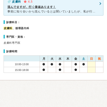
皮膚科
4.5
混んでますが、行く価値あります！
事前に知り合いから混んでいるとは聞いていましたが、私が行った時も平日夕方でしたが混んでいました。ただ、先生からの説明は凄く分かりやすいし的確に教えてくれたので、待った甲斐があったと思いました。受付の方
診療科目：
皮膚科
、循環器内科
専門医・資格：
皮膚科専門医
診療時間
月
火
水
木
金
土
日
祝
10:00-13:00
15:00-18:00