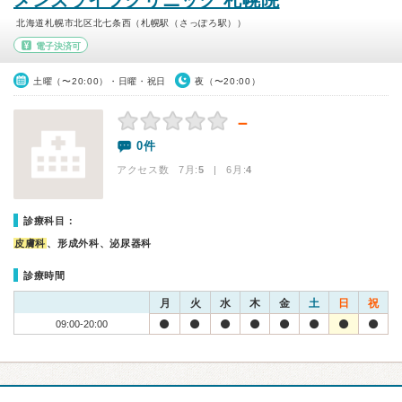
メンズライフクリニック 札幌院
北海道札幌市北区北七条西（札幌駅（さっぽろ駅））
電子決済可
土曜（〜20:00）・日曜・祝日
夜（〜20:00）
－
0件
アクセス数 7月:
5
| 6月:
4
診療科目：
皮膚科
、形成外科、泌尿器科
診療時間
月
火
水
木
金
土
日
祝
09:00-20:00