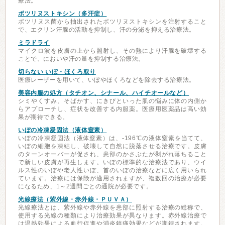
療法。
ボツリヌストキシン（多汗症）
ボツリヌス菌から抽出されたボツリヌストキシンを注射すること
で、エクリン汗腺の活動を抑制し、汗の分泌を抑える治療法。
ミラドライ
マイクロ波を皮膚の上から照射し、その熱により汗腺を破壊する
ことで、においや汗の量を抑制する治療法。
切らない いぼ・ほくろ取り
医療レーザーを用いて、いぼやほくろなどを除去する治療法。
美容内服の処方（タチオン、シナール、ハイチオールなど）
シミやくすみ、そばかす、にきびといった肌の悩みに体の内側か
らアプローチし、症状を改善する内服薬。医療用医薬品は高い効
果が期待できる。
いぼの冷凍凝固法（液体窒素）
いぼの冷凍凝固法（液体窒素）は、-196℃の液体窒素を当てて、
いぼの細胞を凍結し、破壊して自然に脱落させる治療です。皮膚
のターンオーバーが促され、患部のかさぶたが剥がれ落ちること
で新しい皮膚が再生します。いぼの標準的な治療法であり、ウイ
ルス性のいぼや老人性いぼ、首のいぼの治療などに広く用いられ
ています。治療には保険が適用されますが、複数回の治療が必要
になるため、1～2週間ごとの通院が必要です。
光線療法（紫外線・赤外線・ＰＵＶＡ）
光線療法とは、紫外線や赤外線を患部に照射する治療の総称で、
使用する光線の種類により治療効果が異なります。赤外線治療で
は温熱効果による血行促進や消炎鎮痛効果などが期待されます。