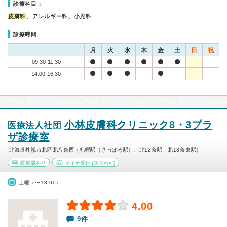
診療科目：
皮膚科
、アレルギー科、小児科
診療時間
月
火
水
木
金
土
日
祝
09:30-11:30
14:00-16:30
小林皮膚科クリニック8・3プラ
医療法人社団
ザ診療室
北海道札幌市北区北八条西（札幌駅（さっぽろ駅）、北12条駅、北13条東駅）
駐車場あり
マイナ受付
(スマホ可)
土曜（〜13:00）
4.00
9件