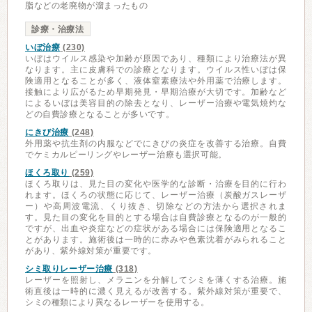
脂などの老廃物が溜まったもの
診療・治療法
いぼ治療
(230)
いぼはウイルス感染や加齢が原因であり、種類により治療法が異
なります。主に皮膚科での診療となります。ウイルス性いぼは保
険適用となることが多く、液体窒素療法や外用薬で治療します。
接触により広がるため早期発見・早期治療が大切です。加齢など
によるいぼは美容目的の除去となり、レーザー治療や電気焼灼な
どの自費診療となることが多いです。
にきび治療
(248)
外用薬や抗生剤の内服などでにきびの炎症を改善する治療。自費
でケミカルピーリングやレーザー治療も選択可能。
ほくろ取り
(259)
ほくろ取りは、見た目の変化や医学的な診断・治療を目的に行わ
れます。ほくろの状態に応じて、レーザー治療（炭酸ガスレーザ
ー）や高周波電流、くり抜き、切除などの方法から選択されま
す。見た目の変化を目的とする場合は自費診療となるのが一般的
ですが、出血や炎症などの症状がある場合には保険適用となるこ
とがあります。施術後は一時的に赤みや色素沈着がみられること
があり、紫外線対策が重要です。
シミ取りレーザー治療
(318)
レーザーを照射し、メラニンを分解してシミを薄くする治療。施
術直後は一時的に濃く見えるが改善する。紫外線対策が重要で、
シミの種類により異なるレーザーを使用する。