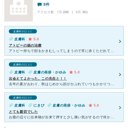
8件
アクセス数 7月:
260
| 6月:
351
皮膚科の口コミ
皮膚科
5.0
アトピーの娘の治療
アトピー持ちで顔をかきむしってしまうので常に赤くただれてしまっていた娘を診てもらう事になりました。 先生は優秀な名医感がすごくて、アトピーに関する知識が多くて驚きました。 薬の選択も色々と説明して
皮膚科の口コミ
皮膚科
皮膚の発疹・かゆみ
5.0
出会えてよかった。この先生と！！
去年の夏がおわり、秋はじめから顔がかぶれていつもかかりつけの皮膚科へ行きました。薬が合わなくて治る気配なし。この病院は予約制なので、1か月かかって見て頂きました。このサイトで口コミを見て選びました。診
皮膚科の口コミ
皮膚科
にきび
皮膚の発疹・かゆみ
5.0
とても親切でした
お腹の辺りに出来物が出来て押すと少し痛い気がするので何かの病気なのではと心配になり、職場近くのこちらの病院に行きました。 診断はニキビでした(笑)毛穴に汚れが詰まり中が炎症を起こして…と普通にニキビ