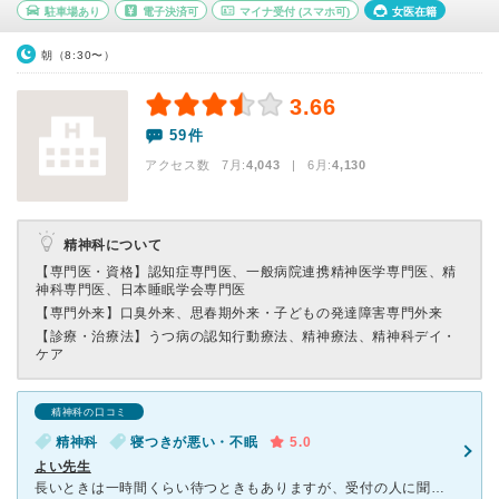
駐車場あり
電子決済可
マイナ受付
(スマホ可)
女医在籍
朝（8:30〜）
3.66
59件
アクセス数 7月:
4,043
| 6月:
4,130
精神科について
【専門医・資格】
認知症専門医、一般病院連携精神医学専門医、精
神科専門医、日本睡眠学会専門医
【専門外来】
口臭外来、思春期外来・子どもの発達障害専門外来
【診療・治療法】
うつ病の認知行動療法、精神療法、精神科デイ・
ケア
精神科の口コミ
精神科
寝つきが悪い・不眠
5.0
よい先生
長いときは一時間くらい待つときもありますが、受付の人に聞くと大体なん番目かは教えてくれます。 とても良い先生です。話はしっかり聞いてくれますし、優しいです。精神科は自分にあう先生を探すのが一番か