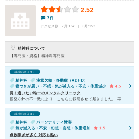
2.52
3件
アクセス数 7月:
157
| 6月:
253
精神科について
【専門医・資格】
精神科専門医
精神科の口コミ
精神科
注意欠如・多動症（ADHD）
寝つきが悪い・不眠・気が滅入る・不安・体重減少
4.5
長く通いたい唯一のメンタルクリニック
投薬方針の不一致により、こちらに転院させて戴きました。 再診時でも5〜8分ほど診察時間を取ってくださり、待ち時間も比較的少ない点が助かっています。 コンサータを処方可能な数少ないメンタルクリニ
精神科の口コミ
精神科
パーソナリティ障害
気が滅入る・不安・幻想・妄想・体重増加
1.5
点数稼ぎが多く 対応も酷い