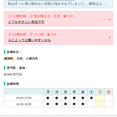
私はずっと夜に眠れない症状に悩まされていました。 最初は人間関係のストレスで憂鬱になって、寝つきが悪くなった程度だったのですが、一睡もできない日々もありました。 日常生活に支障が出てしまうくらいに
心療内科
気が滅入る・不安
5.0
とてもやさしい先生です
心療内科
うつ病
3.0
人によっては通いやすいかも
診療科目：
精神科
、内科、心療内科
専門医・資格：
精神科専門医
診療時間
月
火
水
木
金
土
日
祝
09:00-13:00
14:00-18:00