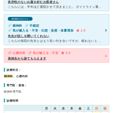
依存性のないお薬を好むお医者さん
こちらには、半年ほど通院させて頂きました。 ガイドライン重視の、依存性がないお薬を好むお医者さんです。ベンゾジアゼピンはほぼ新規処方しないでしょう。 検査は初診の時に一度だけ、血液検査をさ
精神科の口コミ
精神科
不眠症
気が滅入る・不安・幻想・妄想・体重増加
2.0
先生が話しを聞いてくれない
こちらの病院の先生とはもう長い付き合いですが、眠れないと何回も相談してるのにも関わらず、薬を全く変えて貰えません。 他にも症状はありますが、その薬さえも変えてくれたりもしてくれません。 先生は比較
心療内科
気が滅入る・不安
5.0
高校生から診てもらえます
診療科目：
精神科
、心療内科
専門医・資格：
精神科専門医
診療時間
月
火
水
木
金
土
日
祝