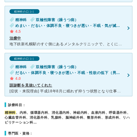
精神科の口コミ
精神科
双極性障害（躁うつ病）
めまい・だるい・体調不良・寝つきが悪い・不眠・気が滅入る・不安
4.5
治療中
地下鉄新札幌駅のすぐ側にあるメンタルクリニックで、とくに診察もせずに「気のせい」といわれ薬を出されました。 でも当時かかっていた内科にてうつ病の可能性があると言われました。 その後北大の他科にて診
精神科の口コミ
精神科
双極性障害（躁うつ病）
だるい・体調不良・寝つきが悪い・不眠・性欲の低下（男性）・気が滅入る・不安
4.0
誤診断を見抜いてくれた
[症状・来院理由] 平成18年8月に眠れず抑うつ状態となり仕事が出来なったため、石金病院（精神科）に行った。 しかし「極度の疲労」としか診断されず、睡眠専門のエルムの杜内科クリニックを紹介され、
診療科目：
精神科
、内科、循環器内科、消化器内科、神経内科、血液内科、呼吸器外科、
心臓血管外科、消化器外科、乳腺科、脳神経外科、整形外科、形成外科、リハ
ビリテーション科…
専門医・資格：