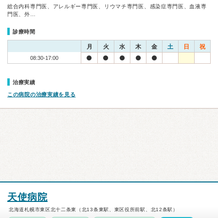
総合内科専門医、アレルギー専門医、リウマチ専門医、感染症専門医、血液専
門医、外…
診療時間
月
火
水
木
金
土
日
祝
08:30-17:00
治療実績
この病院の治療実績を見る
天使病院
北海道札幌市東区北十二条東（北13条東駅、東区役所前駅、北12条駅）