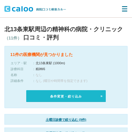
北13条東駅周辺の精神科の病院・クリニック
口コミ・評判
（11件）
11件の医療機関が見つかりました
エリア・駅
北13条東駅 (1000m)
診療科目
精神科
名称
なし
詳細条件
なし (曜日や時間帯を指定できます)
条件変更・絞り込み
土曜日診療で絞り込む (9件)