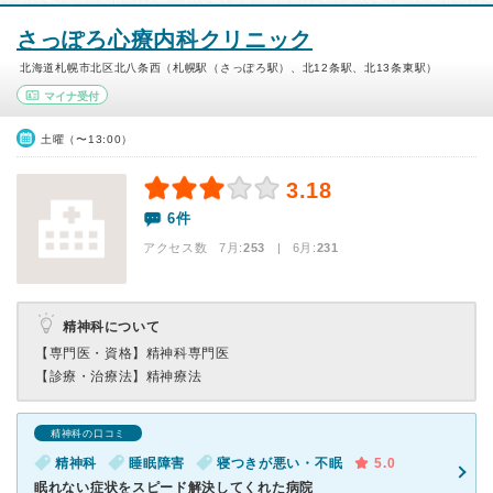
さっぽろ心療内科クリニック
北海道札幌市北区北八条西（札幌駅（さっぽろ駅）、北12条駅、北13条東駅）
マイナ受付
土曜（〜13:00）
3.18
6件
アクセス数 7月:
253
| 6月:
231
精神科について
【専門医・資格】
精神科専門医
【診療・治療法】
精神療法
精神科の口コミ
精神科
睡眠障害
寝つきが悪い・不眠
5.0
眠れない症状をスピード解決してくれた病院