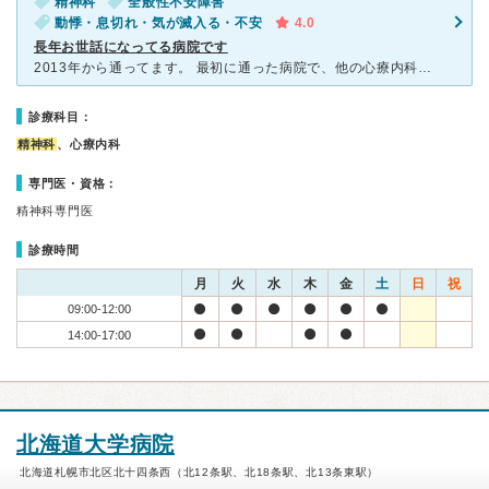
精神科
全般性不安障害
動悸・息切れ・気が滅入る・不安
4.0
長年お世話になってる病院です
2013年から通ってます。 最初に通った病院で、他の心療内科にも変えたことがありますが、やはり一番通いやすいです。 きれいで予約制でクラシックが流れてる所とかも悪くは無いんですが変に自分は
診療科目：
精神科
、心療内科
専門医・資格：
精神科専門医
診療時間
月
火
水
木
金
土
日
祝
09:00-12:00
14:00-17:00
北海道大学病院
北海道札幌市北区北十四条西（北12条駅、北18条駅、北13条東駅）