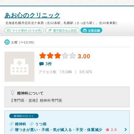
あお心のクリニック
北海道札幌市北区北十条西（北12条駅、札幌駅（さっぽろ駅）、北13条東駅）
マイナ受付
(スマホ可)
電子処方せん対応
女医在籍
土曜（〜12:00）
3.00
3件
アクセス数 7月:
165
| 6月:
171
精神科について
【専門医・資格】
精神科専門医
精神科の口コミ
精神科
うつ病
寝つきが悪い・不眠・気が滅入る・不安・体重減少
2.0