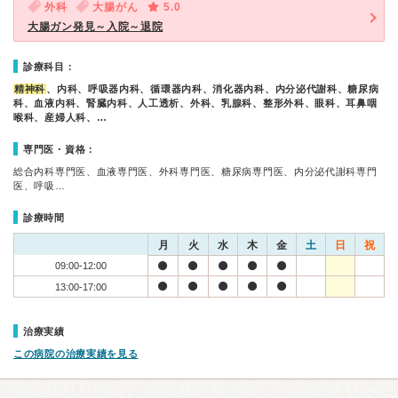
外科
大腸がん
5.0
大腸ガン発見～入院～退院
診療科目：
精神科
、内科、呼吸器内科、循環器内科、消化器内科、内分泌代謝科、糖尿病
科、血液内科、腎臓内科、人工透析、外科、乳腺科、整形外科、眼科、耳鼻咽
喉科、産婦人科、…
専門医・資格：
総合内科専門医、血液専門医、外科専門医、糖尿病専門医、内分泌代謝科専門
医、呼吸…
診療時間
月
火
水
木
金
土
日
祝
09:00-12:00
13:00-17:00
治療実績
この病院の治療実績を見る