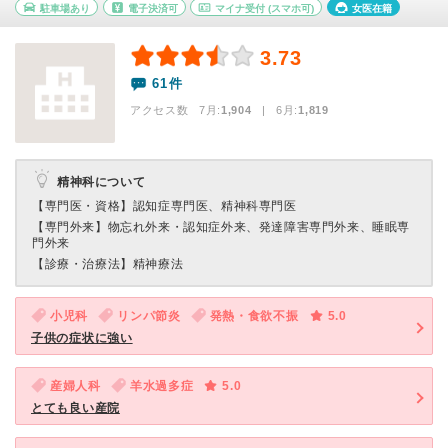
駐車場あり
電子決済可
マイナ受付
(スマホ可)
女医在籍
3.73
61件
アクセス数 7月:
1,904
| 6月:
1,819
精神科について
【専門医・資格】
認知症専門医、精神科専門医
【専門外来】
物忘れ外来・認知症外来、発達障害専門外来、睡眠専
門外来
【診療・治療法】
精神療法
小児科
リンパ節炎
発熱・食欲不振
5.0
子供の症状に強い
産婦人科
羊水過多症
5.0
とても良い産院