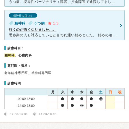
うつ病、境界性パーソナリティ障害、摂食障害で通院してました。 今は転院しています。 カウンセリング中に受付の方が突然入ってくるのですが、そうすると待合室に話し声が聞こえてしまうのでメンタル
精神科の口コミ
精神科
うつ病
1.5
行くのが怖くなりました…。
思春期の人も対応していると言われ通い始めました。 始めの頃は親身になって話を聞いてもらってたのですが、 何回か通って行く内に対応が悪くなりました。 ①初めは眠剤と安定剤の弱い薬を出してもらっ
診療科目：
精神科
、心療内科
専門医・資格：
老年精神専門医、精神科専門医
診療時間
月
火
水
木
金
土
日
祝
09:00-13:00
14:00-18:00
09:00-16:00
14:00-19:00