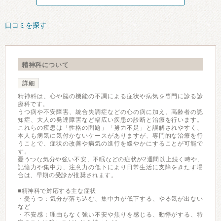
口コミを探す
精神科について
詳細
精神科は、心や脳の機能の不調による症状や病気を専門に診る診
療科です。
うつ病や不安障害、統合失調症などの心の病に加え、高齢者の認
知症、大人の発達障害など幅広い疾患の診断と治療を行います。
これらの疾患は「性格の問題」「努力不足」と誤解されやすく、
本人も病気に気付かないケースがありますが、専門的な治療を行
うことで、症状の改善や病気の進行を緩やかにすることが可能で
す。
憂うつな気分や強い不安、不眠などの症状が2週間以上続く時や、
記憶力や集中力、注意力の低下により日常生活に支障をきたす場
合は、早期の受診が推奨されます。
■精神科で対応する主な症状
・憂うつ：気分が落ち込む、集中力が低下する、やる気が出ない
など
・不安感：理由もなく強い不安や焦りを感じる、動悸がする、特