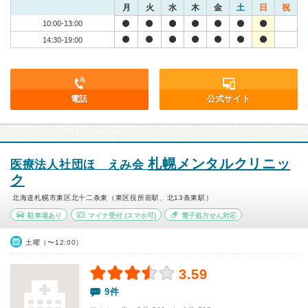
月
火
水
木
金
土
日
祝
10:00-13:00
14:30-19:00
電話
公式サイト
札幌メンタルクリニッ
医療法人社団ほゝえみ会
ク
北海道札幌市東区北十二条東（東区役所前駅、北13条東駅）
駐車場あり
マイナ受付
(スマホ可)
電子処方せん対応
土曜（〜12:00）
3.59
9件