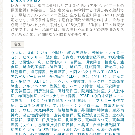
レカネマブの処方
レカネマブは、脳内に蓄積したアミロイドβ（アルツハイマー病の
原因物質）を除去し、認知症の進行を抑制する作用がある薬剤で
す。早期のアルツハイマー型認知症や軽度認知障害（MCI）が適
応となり、適応条件を満たす場合は保険が適用されます。投与は
点滴で行われるため、原則として18か月間、2週間に1回の通院が
必要です。また、治療中は、脳の腫れや出血などの副作用のリス
クがあるため、定期的なMRI検査が必要です。
病気
うつ病
、
仮面うつ病
、
不眠症
、
統合失調症
、
神経症（ノイロー
ゼ）
、
ヒステリー
、
認知症
、
心身症
、
神経性食欲不振
、
神経性嘔
吐
、
心因性の下痢
、
心因性のED
、
自閉症
、
摂食障害
、
拒食症
、
過
食症
、
過換気症候群（過呼吸）
、
過眠症
、
睡眠障害
、
夢遊症
、
線
維筋痛症
、
適応障害
、
発達障害
、
自閉スペクトラム症（ASD）
、
アスペルガー症候群
、
学習障害（LD）
、
吃音（どもり）
、
注意欠
如・多動症（ADHD）
、
トゥレット症候群
、
チック症
、
言語発達
障害
、
アルツハイマー型認知症
、
パニック障害
、
社交不安障害
、
不安神経症
、
閉所恐怖症
、
高所恐怖症
、
限局性恐怖症
、
対人恐怖
症
、
赤面恐怖症
、
パーソナリティ障害
、
PTSD（心的外傷後ストレ
ス障害）
、
OCD（強迫性障害・強迫神経症）
、
アルコール依存
症
、
ニコチン依存症
、
アパシー・シンドローム（無気力症候
群）
、
やせ
、
家庭内暴力
、
解離性障害
、
外因性精神障害
、
感応精
神病
、
起立性調節障害
、
虐待症候群
、
緊張型統合失調症
、
空の巣
症候群
、
潔癖症
、
口臭恐怖症
、
拘禁反応
、
更年期うつ病
、
更年期
障害（女性）
、
思春期挫折性症候群
、
自臭症
、
自律神経失調症
、
初老期うつ病
、
症状精神病
、
心因性の性欲減退
、
心因性の発熱
、
心因反応
、
心気神経症
、
心臓神経症
、
神経質不眠症
、
神経衰弱
、