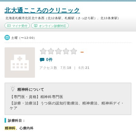
北大通こころのクリニック
北海道札幌市北区北十条西（北12条駅、札幌駅（さっぽろ駅）、北13条東駅）
マイナ受付
オンライン診療対応
土曜（〜12:00）
－
0件
アクセス数 7月:
18
| 6月:
21
精神科について
【専門医・資格】
精神科専門医
【診療・治療法】
うつ病の認知行動療法、精神療法、精神科デイ・
ケア
診療科目：
精神科
、心療内科