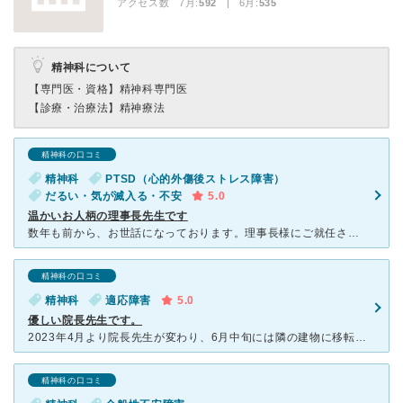
アクセス数 7月:
592
| 6月:
535
精神科について
【専門医・資格】
精神科専門医
【診療・治療法】
精神療法
精神科の口コミ
精神科
PTSD（心的外傷後ストレス障害）
だるい・気が滅入る・不安
5.0
温かいお人柄の理事長先生です
数年も前から、お世話になっております。理事長様にご就任されました岡田文彦先生に出会えていなかったら、今頃、私はこの世にいなかったかもしれません。理事長様の岡田文彦先生は、どんな時も患者さんを見放すこと
精神科の口コミ
精神科
適応障害
5.0
優しい院長先生です。
2023年4月より院長先生が変わり、6月中旬には隣の建物に移転するそうですね。理事長先生と院長先生の診察を受けたことがありますが、お2人とも優しい方です。曜日によって全部で4名の先生がいると思います。
精神科の口コミ