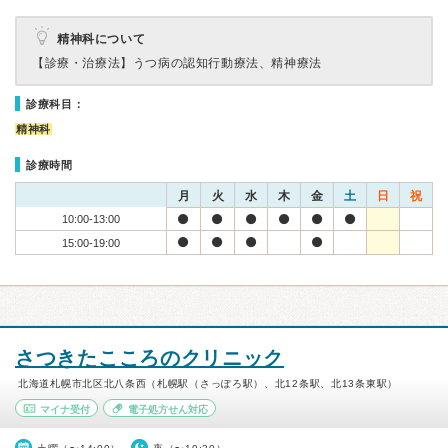
精神科について
【診療・治療法】
うつ病の認知行動療法、精神療法
診療科目：
精神科
診療時間
月
火
水
木
金
土
日
祝
10:00-13:00
15:00-19:00
さつきたこころのクリニック
北海道札幌市北区北八条西（札幌駅（さっぽろ駅）、北12条駅、北13条東駅）
マイナ受付
電子処方せん対応