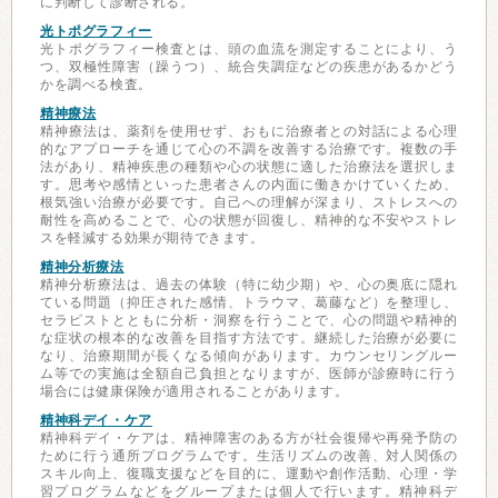
に判断して診断される。
光トポグラフィー
光トポグラフィー検査とは、頭の血流を測定することにより、う
つ、双極性障害（躁うつ）、統合失調症などの疾患があるかどう
かを調べる検査。
精神療法
精神療法は、薬剤を使用せず、おもに治療者との対話による心理
的なアプローチを通じて心の不調を改善する治療です。複数の手
法があり、精神疾患の種類や心の状態に適した治療法を選択しま
す。思考や感情といった患者さんの内面に働きかけていくため、
根気強い治療が必要です。自己への理解が深まり、ストレスへの
耐性を高めることで、心の状態が回復し、精神的な不安やストレ
スを軽減する効果が期待できます。
精神分析療法
精神分析療法は、過去の体験（特に幼少期）や、心の奥底に隠れ
ている問題（抑圧された感情、トラウマ、葛藤など）を整理し、
セラピストとともに分析・洞察を行うことで、心の問題や精神的
な症状の根本的な改善を目指す方法です。継続した治療が必要に
なり、治療期間が長くなる傾向があります。カウンセリングルー
ム等での実施は全額自己負担となりますが、医師が診療時に行う
場合には健康保険が適用されることがあります。
精神科デイ・ケア
精神科デイ・ケアは、精神障害のある方が社会復帰や再発予防の
ために行う通所プログラムです。生活リズムの改善、対人関係の
スキル向上、復職支援などを目的に、運動や創作活動、心理・学
習プログラムなどをグループまたは個人で行います。精神科デ