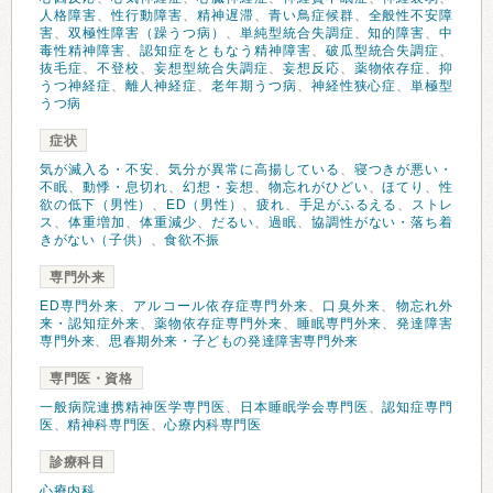
人格障害
、
性行動障害
、
精神遅滞
、
青い鳥症候群
、
全般性不安障
害
、
双極性障害（躁うつ病）
、
単純型統合失調症
、
知的障害
、
中
毒性精神障害
、
認知症をともなう精神障害
、
破瓜型統合失調症
、
抜毛症
、
不登校
、
妄想型統合失調症
、
妄想反応
、
薬物依存症
、
抑
うつ神経症
、
離人神経症
、
老年期うつ病
、
神経性狭心症
、
単極型
うつ病
症状
気が滅入る・不安
、
気分が異常に高揚している
、
寝つきが悪い・
不眠
、
動悸・息切れ
、
幻想・妄想
、
物忘れがひどい
、
ほてり
、
性
欲の低下（男性）
、
ED（男性）
、
疲れ
、
手足がふるえる
、
ストレ
ス
、
体重増加
、
体重減少
、
だるい
、
過眠
、
協調性がない・落ち着
きがない（子供）
、
食欲不振
専門外来
ED専門外来
、
アルコール依存症専門外来
、
口臭外来
、
物忘れ外
来・認知症外来
、
薬物依存症専門外来
、
睡眠専門外来
、
発達障害
専門外来
、
思春期外来・子どもの発達障害専門外来
専門医・資格
一般病院連携精神医学専門医
、
日本睡眠学会専門医
、
認知症専門
医
、
精神科専門医
、
心療内科専門医
診療科目
心療内科