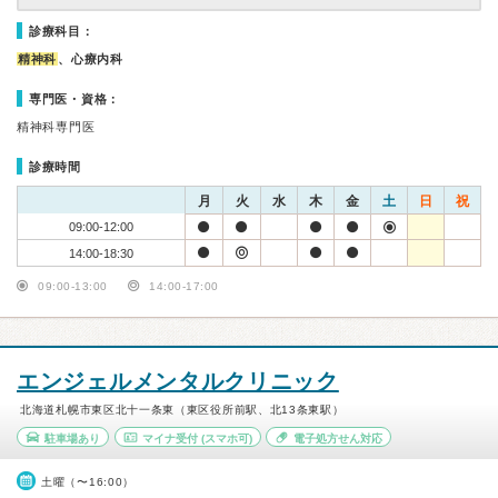
診療科目：
精神科
、心療内科
専門医・資格：
精神科専門医
診療時間
月
火
水
木
金
土
日
祝
09:00-12:00
14:00-18:30
09:00-13:00
14:00-17:00
エンジェルメンタルクリニック
北海道札幌市東区北十一条東（東区役所前駅、北13条東駅）
駐車場あり
マイナ受付
(スマホ可)
電子処方せん対応
土曜（〜16:00）