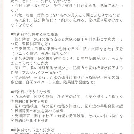
定のことに強いこだわりを持つなど
・不眠：寝つきが悪い、夜中に何度も目が覚める、熟睡できない
など
・幻覚、幻聴：実際にはないものが見えたり聞こえたりするなど
・もの忘れ、認知機能低下：約束を忘れる、物の置き場が分から
なくなるなど
■精神科で診療する主な疾患
・気分障害：気分の落ち込みと意欲の低下を引き起こす疾患（う
つ病、双極性障害など）
・不安障害：過度の不安や恐怖で日常生活に支障をきたす疾患
（パニック障害、強迫性障害など）
・統合失調症：脳の機能異常により、幻覚や妄想が現れ、考えが
まとまらなくなる疾患
・認知症：脳の神経細胞が減少し、記憶力や認知機能が低下する
疾患（アルツハイマー病など）
・発達障害：生まれつき脳の発達に偏りがある障害（注意欠如・
多動症、自閉スペクトラム症、限局性学習症など）
■精神科で行う主な検査
・心理検査：性格や感情、考え方の傾向、不安や抑うつの程度を
客観的に把握する検査
・認知機能検査：脳の認知機能を評価し、認知症の早期発見や認
知機能障害の有無を調べる検査
・発達障害に関する検査：知能や発達段階、その人の持つ特性を
客観的に評価する検査
■精神科で行う主な治療法