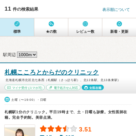
11
件の検索結果
表示順について
標準
★の数
レビュー数
新着・更新
駅周辺
札幌こころとからだのクリニック
北海道札幌市北区北七条西（札幌駅（さっぽろ駅）、北12条駅、北13条東駅）
マイナ受付
(スマホ可)
電子処方せん対応
女医在籍
土曜（〜19:00）・日曜
札幌駅1分のクリニック。平日19時まで、土・日曜も診療。女性医師在
籍。完全予約制。美容点滴。
3.51