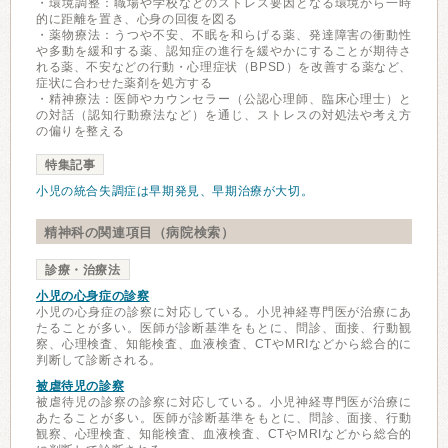
・環境調整：職場や学校などのストレス要因となる環境から一時
的に距離を置き、心身の回復を図る
・薬物療法：うつや不安、不眠を和らげる薬、発達障害の衝動性
や多動を緩和する薬、認知症の進行を緩やかにすることが期待さ
れる薬、不安などの行動・心理症状（BPSD）を改善する薬など、
症状に合わせた薬剤を処方する
・精神療法：医師やカウンセラー（公認心理師、臨床心理士）と
の対話（認知行動療法など）を通じ、ストレスの対処法や考え方
の偏りを整える
特集記事
小児の統合失調症は早期発見、早期治療が大切。
精神科の関連項目（病院検索）
診療・治療法
小児の心身症の診察
小児の心身症の診察に対応している。小児神経専門医が治療にあ
たることが多い。医師が診断基準をもとに、問診、面接、行動観
察、心理検査、知能検査、血液検査、CTやMRIなどから総合的に
判断して診断される。
被虐待児の診察
被虐待児の診察の診察に対応している。小児神経専門医が治療に
あたることが多い。医師が診断基準をもとに、問診、面接、行動
観察、心理検査、知能検査、血液検査、CTやMRIなどから総合的