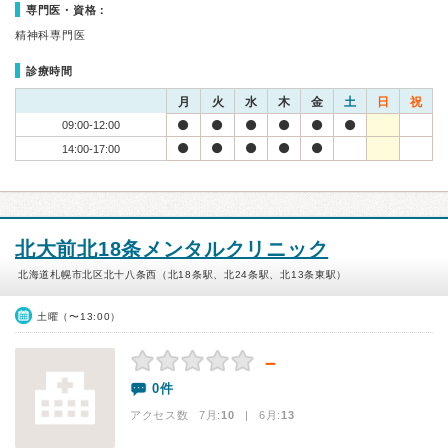
専門医・資格：
精神科専門医
診療時間
月
火
水
木
金
土
日
祝
09:00-12:00
14:00-17:00
北大前北18条メンタルクリニック
北海道札幌市北区北十八条西（北18条駅、北24条駅、北13条東駅）
土曜（〜13:00）
－
0件
アクセス数 7月:
10
| 6月:
13