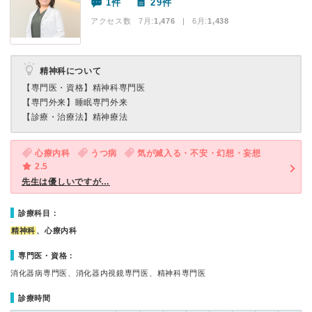
1件
29件
アクセス数 7月:
1,476
| 6月:
1,438
精神科について
【専門医・資格】
精神科専門医
【専門外来】
睡眠専門外来
【診療・治療法】
精神療法
心療内科
うつ病
気が滅入る・不安・幻想・妄想
2.5
先生は優しいですが…
診療科目：
精神科
、心療内科
専門医・資格：
消化器病専門医、消化器内視鏡専門医、精神科専門医
診療時間