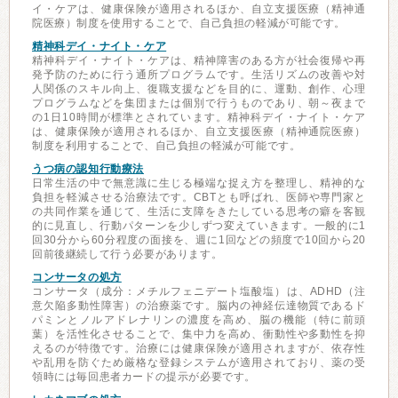
イ・ケアは、健康保険が適用されるほか、自立支援医療（精神通
院医療）制度を使用することで、自己負担の軽減が可能です。
精神科デイ・ナイト・ケア
精神科デイ・ナイト・ケアは、精神障害のある方が社会復帰や再
発予防のために行う通所プログラムです。生活リズムの改善や対
人関係のスキル向上、復職支援などを目的に、運動、創作、心理
プログラムなどを集団または個別で行うものであり、朝～夜まで
の1日10時間が標準とされています。精神科デイ・ナイト・ケア
は、健康保険が適用されるほか、自立支援医療（精神通院医療）
制度を利用することで、自己負担の軽減が可能です。
うつ病の認知行動療法
日常生活の中で無意識に生じる極端な捉え方を整理し、精神的な
負担を軽減させる治療法です。CBTとも呼ばれ、医師や専門家と
の共同作業を通じて、生活に支障をきたしている思考の癖を客観
的に見直し、行動パターンを少しずつ変えていきます。一般的に1
回30分から60分程度の面接を、週に1回などの頻度で10回から20
回前後継続して行う必要があります。
コンサータの処方
コンサータ（成分：メチルフェニデート塩酸塩）は、ADHD（注
意欠陥多動性障害）の治療薬です。脳内の神経伝達物質であるド
パミンとノルアドレナリンの濃度を高め、脳の機能（特に前頭
葉）を活性化させることで、集中力を高め、衝動性や多動性を抑
えるのが特徴です。治療には健康保険が適用されますが、依存性
や乱用を防ぐため厳格な登録システムが適用されており、薬の受
領時には毎回患者カードの提示が必要です。