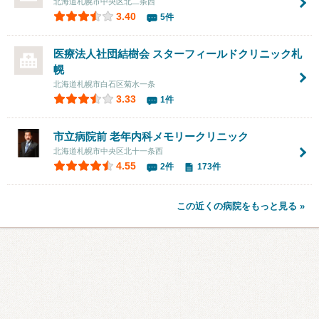
北海道札幌市中央区北二条西
3.40
5件
医療法人社団結樹会
スターフィールドクリニック札
幌
北海道札幌市白石区菊水一条
3.33
1件
市立病院前 老年内科メモリークリニック
北海道札幌市中央区北十一条西
4.55
2件
173件
この近くの病院をもっと見る »