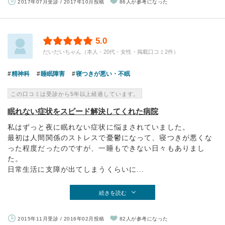
2017年07月受診 / 2017年10月投稿
86人が参考になった
5.0
だいだいちゃん（本人・20代・女性・掲載口コミ2件）
精神科
睡眠障害
寝つきが悪い・不眠
この口コミは受診から5年以上経過しています。
眠れない症状をスピード解決してくれた病院
私はずっと夜に眠れない症状に悩まされていました。
最初は人間関係のストレスで憂鬱になって、寝つきが悪くな
った程度だったのですが、一睡もできない日々もありまし
た。
日常生活に支障が出てしまうくらいに...
続きを読む
2015年11月受診 / 2016年02月投稿
82人が参考になった