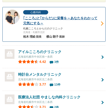
心療内科
｢こころ｣と｢からだ｣に栄養を～あなたをわかって
元気にする～
札幌こころとからだのクリニック
北海道・札幌市北区
柏木 理絵
横山 朗子
院長
医師
アイルこころのクリニック
北海道札幌市中央区南一条西
4.42
3件
時計台メンタルクリニック
北海道札幌市中央区北二条西
3.77
13件
医療法人社団 やましな内科クリニック
北海道札幌市中央区北二条西
3.71
2件