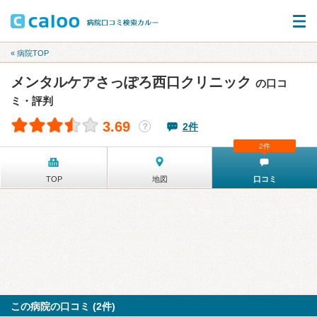
« 病院TOP
メンタルケアさっぽろ西口クリニック
の口コ
ミ・評判
3.69
2件
？
2件
TOP
地図
口コミ
この病院の口コミ (2件)