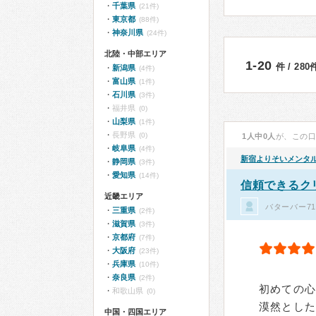
千葉県
(21件)
東京都
(88件)
神奈川県
(24件)
北陸・中部エリア
1-20
件 / 28
新潟県
(4件)
富山県
(1件)
石川県
(3件)
福井県
(0)
山梨県
(1件)
長野県
(0)
1人中0人
が、この
岐阜県
(4件)
新宿よりそいメンタ
静岡県
(3件)
愛知県
(14件)
信頼できるク
近畿エリア
バターバー7
三重県
(2件)
滋賀県
(3件)
京都府
(7件)
大阪府
(23件)
兵庫県
(10件)
奈良県
(2件)
初めての
和歌山県
(0)
漠然とし
中国・四国エリア