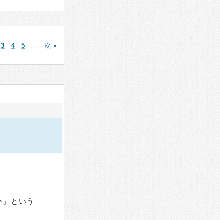
3
4
5
…
次 »
か」という