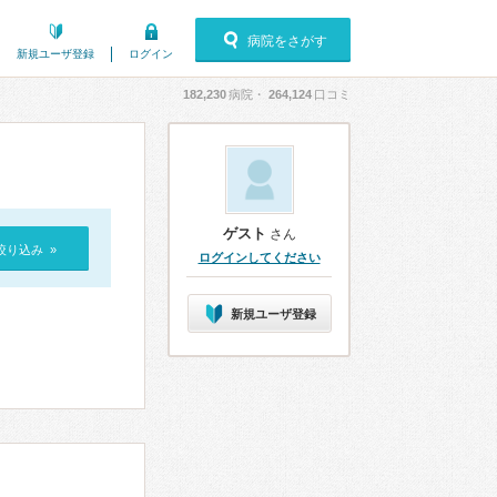
病院をさがす
新規ユーザ登録
ログイン
182,230
病院・
264,124
口コミ
ゲスト
さん
絞り込み »
ログインしてください
新規ユーザ登録