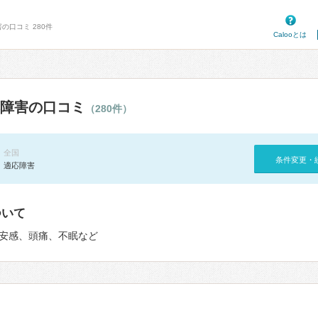
の口コミ 280件
Calooとは
障害の口コミ
（280件）
全国
条件変更・
適応障害
ついて
安感、頭痛、不眠など