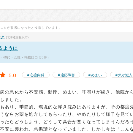
口コミが参考になったと投票しています。
ック
(北海道岩見沢市)
るように
・40代・女性・掲載口コミ5件）
5.0
心療内科
適応障害
めまい
気が滅入
持病の悪化から不安感、動悸、めまい、耳鳴りが続き、他院か
しました。
果もあり、季節的、環境的な浮き沈みはありますが、その都度
ようならお薬を処方してもらったり、やめたりして様子を見て
なったらどうしよう、どうして具合が悪くなってしまうんだろ
に不安に襲われ、悪循環となっていました。しかし今は「こん