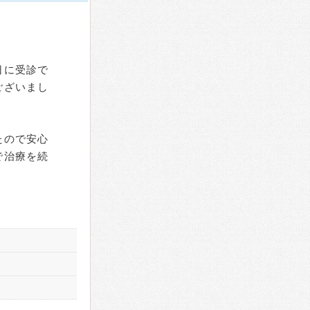
日に受診で
ございまし
たので安心
で治療を続