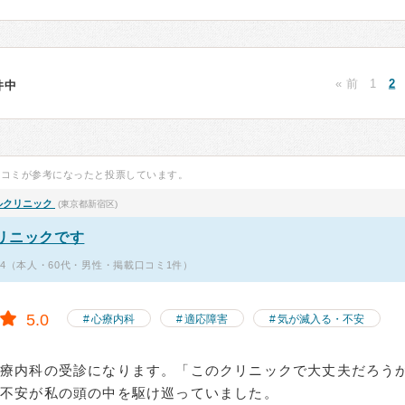
« 前
1
2
0件中
口コミが参考になったと投票しています。
ルクリニック
(東京都新宿区)
リニックです
14（本人・60代・男性・掲載口コミ1件）
5.0
心療内科
適応障害
気が滅入る・不安
心療内科の受診になります。「このクリニックで大丈夫だろう
た不安が私の頭の中を駆け巡っていました。