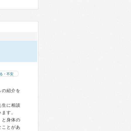
る・不安
らの紹介を
先生に相談
います。
うと身体の
なことがあ