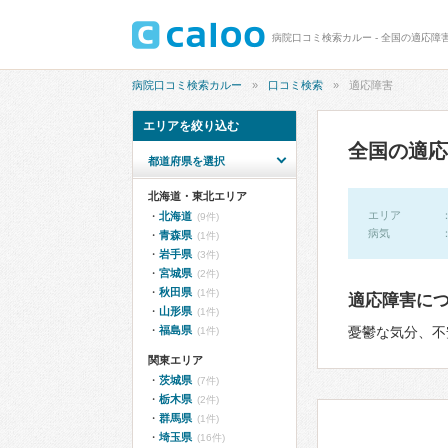
病院口コミ検索カルー - 全国の適応障害
病院口コミ検索カルー
口コミ検索
適応障害
エリアを絞り込む
全国の適応
都道府県を選択
北海道・東北エリア
エリア
北海道
(9件)
病気
青森県
(1件)
岩手県
(3件)
宮城県
(2件)
秋田県
(1件)
適応障害に
山形県
(1件)
福島県
憂鬱な気分、不
(1件)
関東エリア
茨城県
(7件)
栃木県
(2件)
群馬県
(1件)
埼玉県
(16件)