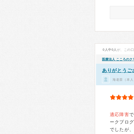
0人中0人
が、この
医療法人
こころのク
ありがとうご
海老茶（本人
適応障害
ークプロ
でしたが