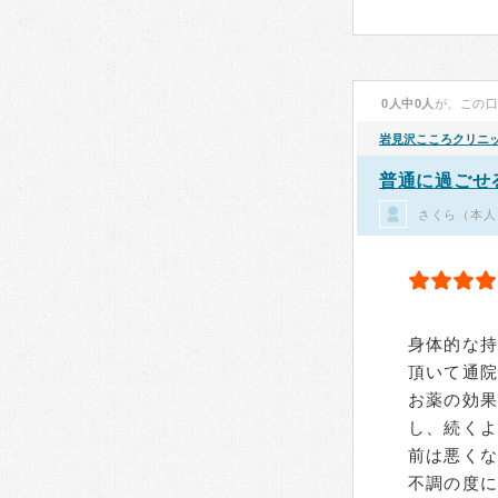
0人中0人
が、この
岩見沢こころクリニ
普通に過ごせ
さくら（本人
身体的な
頂いて通院
お薬の効
し、続く
前は悪く
不調の度