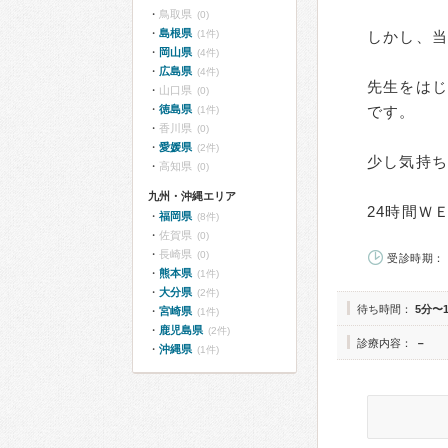
鳥取県
(0)
島根県
(1件)
しかし、
岡山県
(4件)
広島県
(4件)
先生をは
山口県
(0)
徳島県
です。
(1件)
香川県
(0)
愛媛県
(2件)
少し気持
高知県
(0)
九州・沖縄エリア
24時間Ｗ
福岡県
(8件)
佐賀県
(0)
長崎県
(0)
受診時期： 
熊本県
(1件)
大分県
(2件)
待ち時間：
5分〜
宮崎県
(1件)
鹿児島県
(2件)
診療内容：
－
沖縄県
(1件)