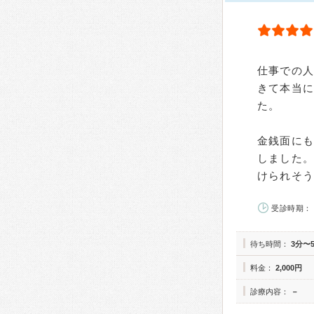
仕事での
きて本当
た。
金銭面に
しました
けられそう
受診時期： 
待ち時間：
3分〜
料金：
2,000円
診療内容：
－