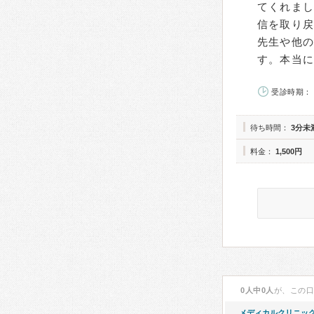
てくれま
信を取り
先生や他
す。本当
受診時期： 
待ち時間：
3分未
料金：
1,500円
0人中0人
が、この
メディカルクリニッ