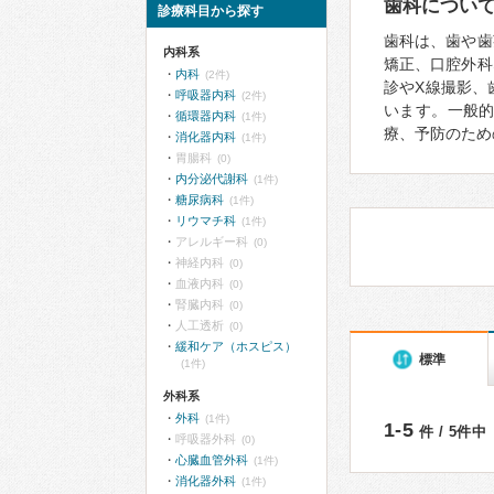
歯科につい
診療科目から探す
歯科は、歯や歯
内科系
矯正、口腔外科
内科
(2件)
診やX線撮影、
呼吸器内科
(2件)
います。一般
循環器内科
(1件)
療、予防のため
消化器内科
(1件)
胃腸科
(0)
内分泌代謝科
(1件)
糖尿病科
(1件)
リウマチ科
(1件)
アレルギー科
(0)
神経内科
(0)
血液内科
(0)
腎臓内科
(0)
人工透析
(0)
緩和ケア（ホスピス）
標準
(1件)
外科系
外科
(1件)
1-5
件 / 5件中
呼吸器外科
(0)
心臓血管外科
(1件)
消化器外科
(1件)