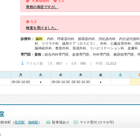
耳鼻咽喉科
5.0
突然の発症ですが。
5.0
検査を受けました。
診療科：
歯科
、内科、呼吸器内科、循環器内科、消化器内科、内分泌代謝科
科、リウマチ科、緩和ケア（ホスピス）、外科、心臓血管外科、消
脳神経外科、整形外科、形成外科、リハビリテーション科、皮膚科
専門医・資格：
アクセス数 7月：
857
| 6月：
995
| 年間：
11,013
月
火
水
木
金
土
09:00-16:00
09:00-16:30
08:30-16:30
●
●
院
御前水町（
母恋駅
、
御崎駅
）
駐車場あり
マイナ受付 (スマホ可)
0）