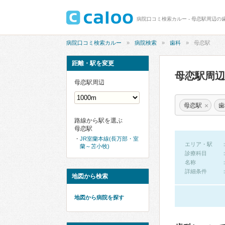
病院口コミ検索カルー - 母恋駅周辺の
病院口コミ検索カルー
病院検索
歯科
母恋駅
距離・駅を変更
母恋駅周
母恋駅周辺
×
母恋駅
歯
路線から駅を選ぶ
母恋駅
JR室蘭本線(長万部・室
エリア・駅
蘭～苫小牧)
診療科目
名称
詳細条件
地図から検索
地図から病院を探す