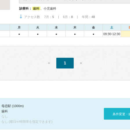
診療科：
歯科
、小児歯科
アクセス数 7月：
5
| 6月：
8
| 年間：
48
月
火
水
木
金
土
09:30-12:30
●
●
●
●
●
«
1
»
母恋駅 (1000m)
歯科
条件変更・
なし
なし (曜日や時間帯を指定できます)