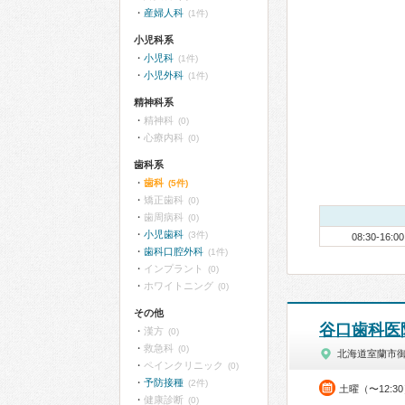
産婦人科
(1件)
小児科系
小児科
(1件)
小児外科
(1件)
精神科系
精神科
(0)
心療内科
(0)
歯科系
歯科
(5件)
矯正歯科
(0)
歯周病科
(0)
小児歯科
(3件)
08:30-16:00
歯科口腔外科
(1件)
インプラント
(0)
ホワイトニング
(0)
その他
谷口歯科医
漢方
(0)
救急科
(0)
北海道室蘭市
ペインクリニック
(0)
予防接種
(2件)
土曜（〜12:3
健康診断
(0)