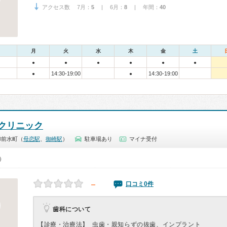
アクセス数 7月：
5
| 6月：
8
| 年間：
40
月
火
水
木
金
土
●
●
●
●
●
●
14:30-19:00
14:30-19:00
●
●
クリニック
御前水町（
母恋駅
、
御崎駅
）
駐車場あり
マイナ受付
0）
－
口コミ0件
歯科について
【診療・治療法】
虫歯・親知らずの抜歯、インプラント