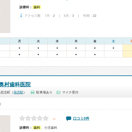
診療科：
歯科
アクセス数 7月：
2
| 6月：
3
| 年間：
22
月
火
水
木
金
土
●
●
●
●
●
●
●
●
●
●
●
奥村歯科医院
母恋北町（
母恋駅
）
駐車場あり
マイナ受付
0）
－
口コミ0件
診療科：
歯科
、小児歯科