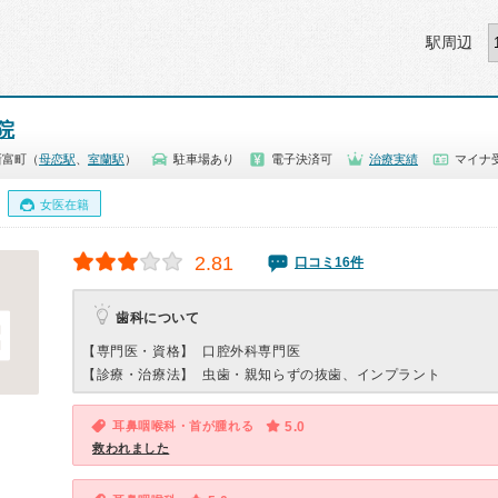
駅周辺
院
新富町（
母恋駅
、
室蘭駅
）
駐車場あり
電子決済可
治療実績
マイナ受
女医在籍
2.81
口コミ16件
歯科について
【専門医・資格】
口腔外科専門医
【診療・治療法】
虫歯・親知らずの抜歯、インプラント
耳鼻咽喉科・首が腫れる
5.0
救われました