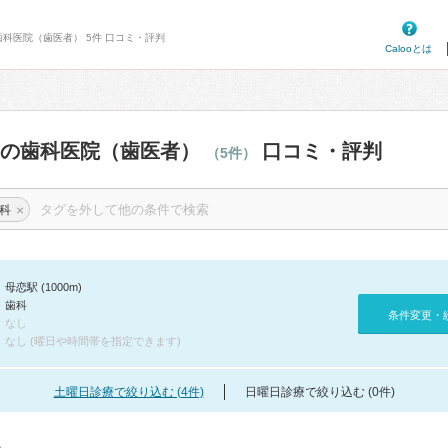
歯科医院（歯医者） 5件 口コミ・評判
Calooとは
辺の歯科医院（歯医者）
口コミ・評判
（5件）
×
科
母恋駅 (1000m)
歯科
条件変更・
なし
なし (曜日や時間帯を指定できます)
土曜日診療で絞り込む (4件)
日曜日診療で絞り込む (0件)