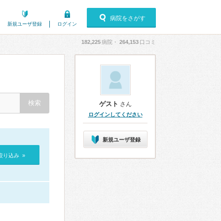
病院をさがす
新規ユーザ登録
ログイン
182,225
病院・
264,153
口コミ
ゲスト
さん
ログインしてください
新規ユーザ登録
絞り込み »