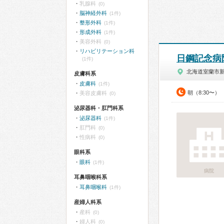
乳腺科
(0)
脳神経外科
(1件)
整形外科
(1件)
形成外科
(1件)
美容外科
(0)
リハビリテーション科
日鋼記念病
(1件)
北海道室蘭市
皮膚科系
皮膚科
(1件)
朝（8:30〜）
美容皮膚科
(0)
泌尿器科・肛門科系
泌尿器科
(1件)
肛門科
(0)
性病科
(0)
眼科系
眼科
(1件)
病院
耳鼻咽喉科系
耳鼻咽喉科
(1件)
産婦人科系
産科
(0)
婦人科
(0)