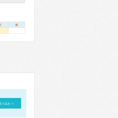
日
祝
絞り込み »