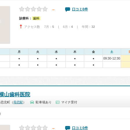
－
口コミ0件
診療科：
歯科
アクセス数 7月：
5
| 6月：
4
| 年間：
32
月
火
水
木
金
土
09:30-12:30
●
●
●
●
●
●
●
●
●
●
横山歯科医院
母恋北町（
母恋駅
）
駐車場あり
マイナ受付
0）
－
口コミ0件