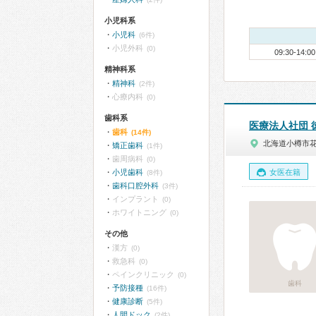
小児科系
小児科
(6件)
小児外科
(0)
09:30-14:00
精神科系
精神科
(2件)
心療内科
(0)
歯科系
医療法人社団 
歯科
(14件)
北海道小樽市
矯正歯科
(1件)
歯周病科
(0)
小児歯科
女医在籍
(8件)
歯科口腔外科
(3件)
インプラント
(0)
ホワイトニング
(0)
その他
漢方
(0)
救急科
(0)
ペインクリニック
(0)
歯科
予防接種
(16件)
健康診断
(5件)
人間ドック
(2件)