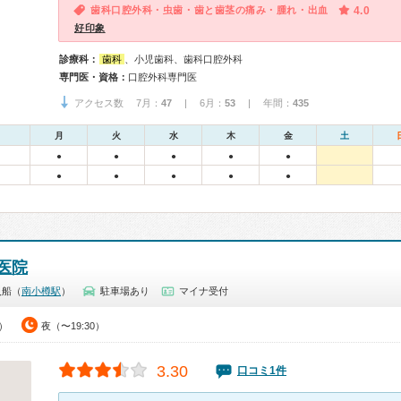
歯科口腔外科・虫歯・歯と歯茎の痛み・腫れ・出血
4.0
好印象
診療科：
歯科
、小児歯科、歯科口腔外科
専門医・資格：
口腔外科専門医
アクセス数 7月：
47
| 6月：
53
| 年間：
435
月
火
水
木
金
土
●
●
●
●
●
●
●
●
●
●
医院
入船（
南小樽駅
）
駐車場あり
マイナ受付
0）
夜（〜19:30）
3.30
口コミ1件