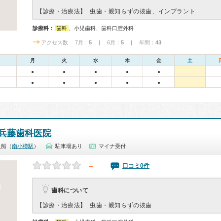
【診療・治療法】
虫歯・親知らずの抜歯、インプラント
診療科：
歯科
、小児歯科、歯科口腔外科
アクセス数 7月：
5
| 6月：
5
| 年間：
43
月
火
水
木
金
土
●
●
●
●
●
●
●
●
●
●
兵藤歯科医院
入船（
南小樽駅
）
駐車場あり
マイナ受付
－
口コミ0件
歯科について
【診療・治療法】
虫歯・親知らずの抜歯