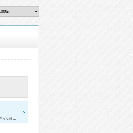
ここのクリニックは知人に教えてもらいました。 歯医者嫌いなため、色々な歯科医院を渡り歩いた結果、最後にたどり着いたのが倉本先生でした。 歯医者嫌いな理由は麻酔が苦手なためだったのですが、倉本先生の