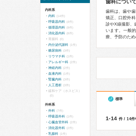
歯科につい
内科系
歯科は、歯や歯
内科
(14件)
矯正、口腔外科
呼吸器内科
(4件)
診やX線撮影、
循環器内科
(9件)
います。一般
消化器内科
(8件)
療、予防のため
胃腸科
(0)
内分泌代謝科
(1件)
糖尿病科
(3件)
リウマチ科
(1件)
アレルギー科
(2件)
神経内科
(2件)
血液内科
(1件)
腎臓内科
(3件)
人工透析
(3件)
緩和ケア（ホスピス）
(0)
標準
外科系
外科
(7件)
呼吸器外科
(1件)
1-14
件 / 14
心臓血管外科
(2件)
消化器外科
(2件)
乳腺科
(1件)