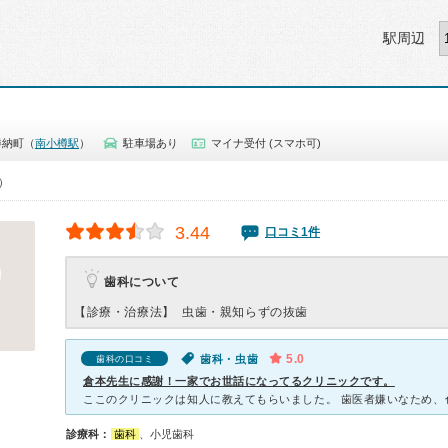
駅周辺
勝納町（
南小樽駅
）
駐車場あり
マイナ受付 (スマホ可)
0）
3.44
口コミ1件
歯科について
【診療・治療法】
虫歯・親知らずの抜歯
5.0
歯科・虫歯
歯科の口コミ
倉本先生に感謝！一家でお世話になってるクリニックです。
診療科：
歯科
、小児歯科