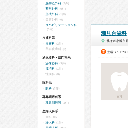
脳神経外科
(3件)
整形外科
(6件)
形成外科
(1件)
美容外科
(0)
リハビリテーション科
(6件)
潮見台歯科
皮膚科系
北海道小樽市
皮膚科
(2件)
美容皮膚科
(0)
土曜（〜12:3
泌尿器科・肛門科系
泌尿器科
(3件)
肛門科
(1件)
性病科
(0)
眼科系
眼科
(3件)
歯科
耳鼻咽喉科系
耳鼻咽喉科
(2件)
産婦人科系
産科
(0)
婦人科
(1件)
産婦人科
(2件)