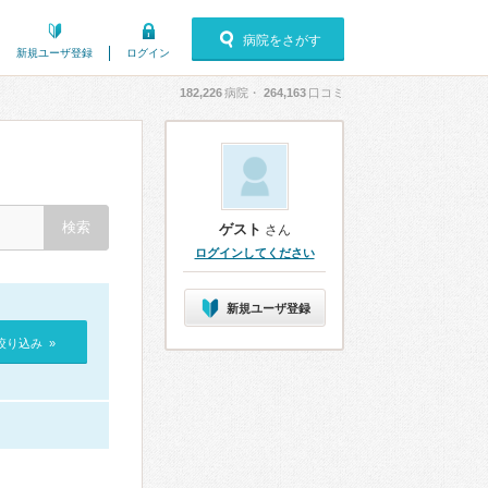
病院をさがす
新規ユーザ登録
ログイン
182,226
病院・
264,163
口コミ
ゲスト
さん
ログインしてください
新規ユーザ登録
絞り込み »