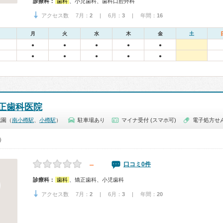
診療科：
歯科
、小児歯科、歯科口腔外科
アクセス数 7月：
2
| 6月：
3
| 年間：
16
月
火
水
木
金
土
●
●
●
●
●
●
●
●
●
●
正歯科医院
花園（
南小樽駅
、
小樽駅
）
駐車場あり
マイナ受付 (スマホ可)
電子処方せ
0）
－
口コミ0件
診療科：
歯科
、矯正歯科、小児歯科
アクセス数 7月：
2
| 6月：
3
| 年間：
20