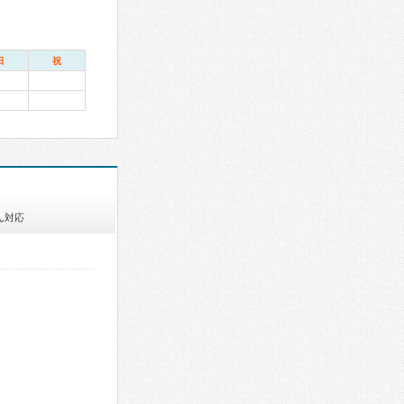
日
祝
ん対応