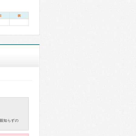
日
祝
親知らずの