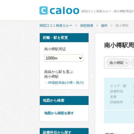
病院口コミ検索カルー - 南小樽駅周辺
病院口コミ検索カルー
病院検索
歯科
南小樽駅
距離・駅を変更
南小樽駅
南小樽駅周辺
×
南小樽駅
路線から駅を選ぶ
南小樽駅
JR函館本線(小樽～旭川)
エリア・駅
診療科目
名称
地図から検索
詳細条件
地図から病院を探す
診療科目から探す