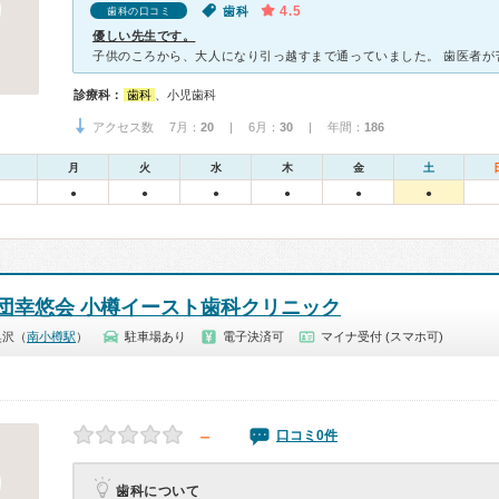
4.5
歯科
歯科の口コミ
優しい先生です。
診療科：
歯科
、小児歯科
アクセス数 7月：
20
| 6月：
30
| 年間：
186
月
火
水
木
金
土
●
●
●
●
●
●
団幸悠会 小樽イースト歯科クリニック
奥沢（
南小樽駅
）
駐車場あり
電子決済可
マイナ受付 (スマホ可)
－
口コミ0件
歯科について