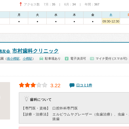
アクセス数 7月：
35
| 6月：
34
| 年間：
367
月
火
水
木
金
土
09:30-12:30
●
●
●
●
●
市村歯科クリニック
徳友会
花園（
南小樽駅
、
小樽駅
）
駐車場あり
電子決済可
マイナ受付 (スマホ可)
3.22
口コミ1件
歯科について
【専門医・資格】
口腔外科専門医
【診療・治療法】
エルビウムヤグレーザー（虫歯治療）、虫歯・
抜歯