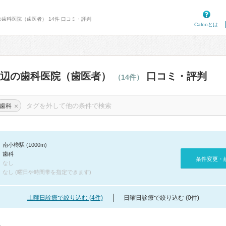
の歯科医院（歯医者） 14件 口コミ・評判
Calooとは
周辺の歯科医院（歯医者）
口コミ・評判
（14件）
×
歯科
南小樽駅 (1000m)
歯科
条件変更・
なし
なし (曜日や時間帯を指定できます)
土曜日診療で絞り込む (4件)
日曜日診療で絞り込む (0件)